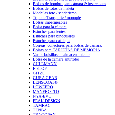
Bolsos de hombro para cámara & inserciones
Bolsas de fotos de maleta
Mochilas foto / senderismo
Trípode Transporte / monopie
Bolsas impermeables
Bolsa para la cámara
Estuches para lentes
Estuches para binoculares
Estuches para catalejos
Correas, conectores para bolsas de cámara.
Bolsas para TARJETAS DE MEMORIA
Varios bolsillos de almacenamiento
Bolsa de la cámara antirrobo
CULLMANN
F-STOP
GITZO
GURA GEAR
LENSCOAT®
LOWEPRO
MANFROTTO
NYA-EVO
PEAK DESIGN
TAMRAC
TENBA
TRAGOPAN