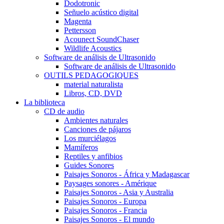
Dodotronic
Señuelo acústico digital
Magenta
Pettersson
Acounect SoundChaser
Wildlife Acoustics
Software de análisis de Ultrasonido
Software de análisis de Ultrasonido
OUTILS PEDAGOGIQUES
material naturalista
Libros, CD, DVD
La biblioteca
CD de audio
Ambientes naturales
Canciones de pájaros
Los murciélagos
Mamíferos
Reptiles y anfibios
Guides Sonores
Paisajes Sonoros - África y Madagascar
Paysages sonores - Amérique
Paisajes Sonoros - Asia y Australia
Paisajes Sonoros - Europa
Paisajes Sonoros - Francia
Paisajes Sonoros - El mundo