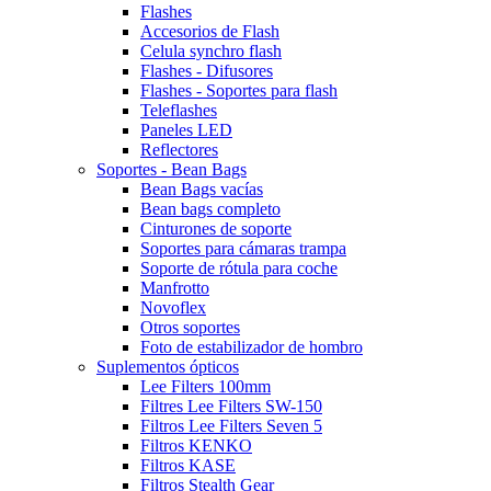
Flashes
Accesorios de Flash
Celula synchro flash
Flashes - Difusores
Flashes - Soportes para flash
Teleflashes
Paneles LED
Reflectores
Soportes - Bean Bags
Bean Bags vacías
Bean bags completo
Cinturones de soporte
Soportes para cámaras trampa
Soporte de rótula para coche
Manfrotto
Novoflex
Otros soportes
Foto de estabilizador de hombro
Suplementos ópticos
Lee Filters 100mm
Filtres Lee Filters SW-150
Filtros Lee Filters Seven 5
Filtros KENKO
Filtros KASE
Filtros Stealth Gear