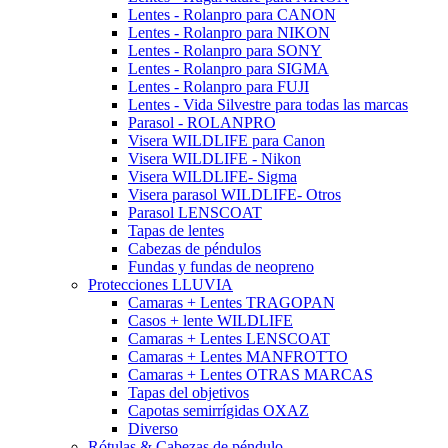
Lentes - Rolanpro para CANON
Lentes - Rolanpro para NIKON
Lentes - Rolanpro para SONY
Lentes - Rolanpro para SIGMA
Lentes - Rolanpro para FUJI
Lentes - Vida Silvestre para todas las marcas
Parasol - ROLANPRO
Visera WILDLIFE para Canon
Visera WILDLIFE - Nikon
Visera WILDLIFE- Sigma
Visera parasol WILDLIFE- Otros
Parasol LENSCOAT
Tapas de lentes
Cabezas de péndulos
Fundas y fundas de neopreno
Protecciones LLUVIA
Camaras + Lentes TRAGOPAN
Casos + lente WILDLIFE
Camaras + Lentes LENSCOAT
Camaras + Lentes MANFROTTO
Camaras + Lentes OTRAS MARCAS
Tapas del objetivos
Capotas semirrígidas OXAZ
Diverso
Rótulas & Cabezas de péndulo