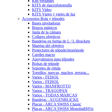
Kits versátiles
KITS de macrofotografía
KITS Video
KITS Viajes y viajes de luz
Accesorios Bola y trípodes
Bases niveladoras
Brazos mágicos
Jaula de la cámara
Collares objetivos
Bandejas en forma de L / L-Brackets
Manijas del objetivo
Protectores de trípode/monópode
Carriles macro
Apoyabrazos para trípodes
Bolsas de trípode
Soportes de rótula
Tornillos, tuercas, machos, terrajas...
Varios - FEISOL
Varios - FEISOL
Varios - MANFROTTO
Varios - TRAGOPAN
Varios - TODAS MARCAS
Bandejas - AUGENBLICKE
Placas - ARCA SWISS Classic
Placas - ARCA SWISS Monoball®Fix