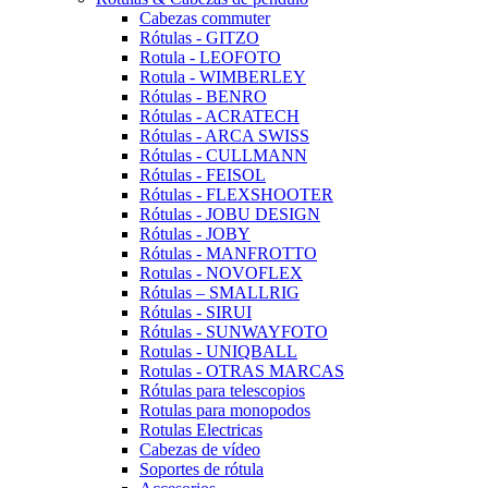
Cabezas commuter
Rótulas - GITZO
Rotula - LEOFOTO
Rotula - WIMBERLEY
Rótulas - BENRO
Rótulas - ACRATECH
Rótulas - ARCA SWISS
Rótulas - CULLMANN
Rótulas - FEISOL
Rótulas - FLEXSHOOTER
Rótulas - JOBU DESIGN
Rótulas - JOBY
Rótulas - MANFROTTO
Rotulas - NOVOFLEX
Rótulas – SMALLRIG
Rótulas - SIRUI
Rótulas - SUNWAYFOTO
Rotulas - UNIQBALL
Rotulas - OTRAS MARCAS
Rótulas para telescopios
Rotulas para monopodos
Rotulas Electricas
Cabezas de vídeo
Soportes de rótula