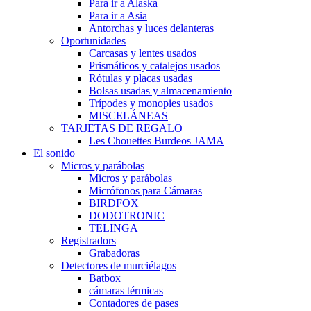
Para ir a Alaska
Para ir a Asia
Antorchas y luces delanteras
Oportunidades
Carcasas y lentes usados
Prismáticos y catalejos usados
Rótulas y placas usadas
Bolsas usadas y almacenamiento
Trípodes y monopies usados
MISCELÁNEAS
TARJETAS DE REGALO
Les Chouettes Burdeos JAMA
El sonido
Micros y parábolas
Micros y parábolas
Micrófonos para Cámaras
BIRDFOX
DODOTRONIC
TELINGA
Registradors
Grabadoras
Detectores de murciélagos
Batbox
cámaras térmicas
Contadores de pases