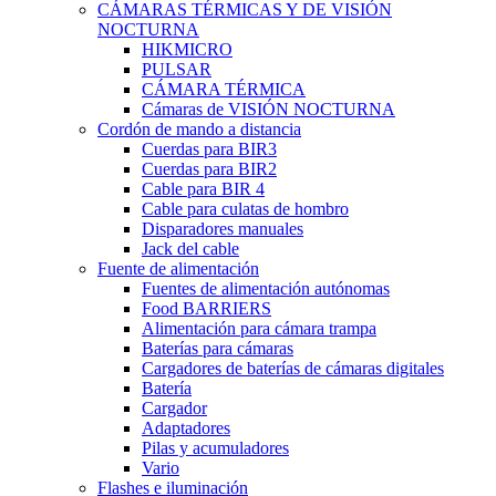
CÁMARAS TÉRMICAS Y DE VISIÓN
NOCTURNA
HIKMICRO
PULSAR
CÁMARA TÉRMICA
Cámaras de VISIÓN NOCTURNA
Cordón de mando a distancia
Cuerdas para BIR3
Cuerdas para BIR2
Cable para BIR 4
Cable para culatas de hombro
Disparadores manuales
Jack del cable
Fuente de alimentación
Fuentes de alimentación autónomas
Food BARRIERS
Alimentación para cámara trampa
Baterías para cámaras
Cargadores de baterías de cámaras digitales
Batería
Cargador
Adaptadores
Pilas y acumuladores
Vario
Flashes e iluminación