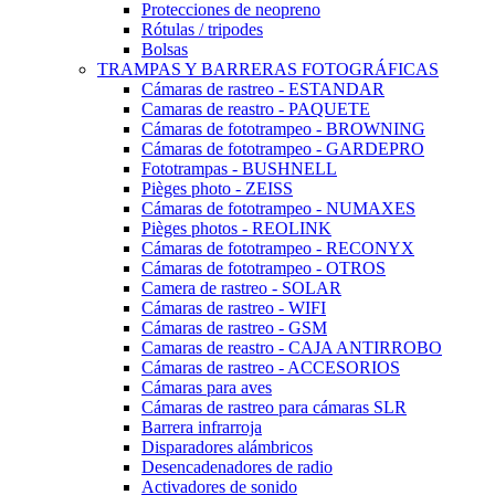
Protecciones de neopreno
Rótulas / tripodes
Bolsas
TRAMPAS Y BARRERAS FOTOGRÁFICAS
Cámaras de rastreo - ESTANDAR
Camaras de reastro - PAQUETE
Cámaras de fototrampeo - BROWNING
Cámaras de fototrampeo - GARDEPRO
Fototrampas - BUSHNELL
Pièges photo - ZEISS
Cámaras de fototrampeo - NUMAXES
Pièges photos - REOLINK
Cámaras de fototrampeo - RECONYX
Cámaras de fototrampeo - OTROS
Camera de rastreo - SOLAR
Cámaras de rastreo - WIFI
Cámaras de rastreo - GSM
Camaras de reastro - CAJA ANTIRROBO
Cámaras de rastreo - ACCESORIOS
Cámaras para aves
Cámaras de rastreo para cámaras SLR
Barrera infrarroja
Disparadores alámbricos
Desencadenadores de radio
Activadores de sonido