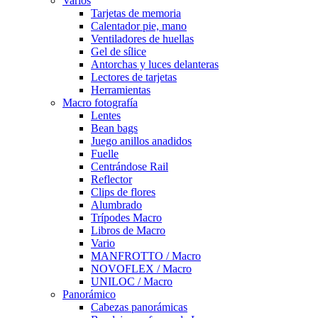
Varios
Tarjetas de memoria
Calentador pie, mano
Ventiladores de huellas
Gel de sílice
Antorchas y luces delanteras
Lectores de tarjetas
Herramientas
Macro fotografía
Lentes
Bean bags
Juego anillos anadidos
Fuelle
Centrándose Rail
Reflector
Clips de flores
Alumbrado
Trípodes Macro
Libros de Macro
Vario
MANFROTTO / Macro
NOVOFLEX / Macro
UNILOC / Macro
Panorámico
Cabezas panorámicas