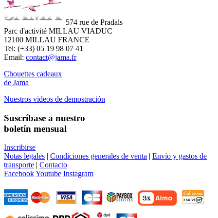
574 rue de Pradals
Parc d'activité MILLAU VIADUC
12100 MILLAU FRANCE
Tel: (+33) 05 19 98 07 41
Email:
contact@jama.fr
Chouettes cadeaux
de Jama
Nuestros videos de demostración
Suscríbase a nuestro
boletín mensual
Inscribirse
Notas legales
|
Condiciones generales de venta
|
Envío y gastos de
transporte
|
Contacto
Facebook
Youtube
Instagram