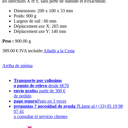
les directions X et Y, sans perte de stabilité et d'exactitude.
Dimensions: 200 x 100 x 33 mm
Poids: 900 g
Largeur de rail : 66 mm
Déplacement axe X: 265 mm
Déplacement axe Y: 140 mm
Peso :
900.00 g
389.00 € IVA incluido
Añadir a la Cesta
Arriba de página
Transporte por colissimo
o punto de relevo
desde 6€70
envío gratis
a partir de 300 €
de pedido
pago seguro
Pago en 3 veces
preguntas ? necesidad de ayuda ?
Llame al (+33) 05 19 98
07 41
o consultar el servicio clientes