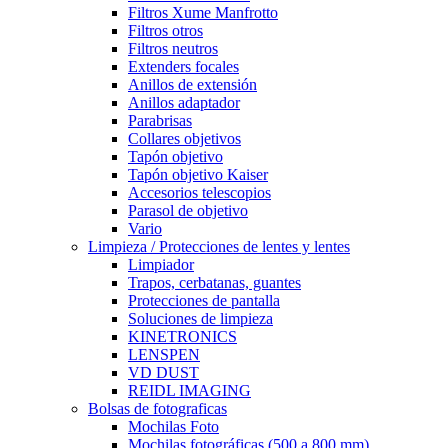
Filtros Xume Manfrotto
Filtros otros
Filtros neutros
Extenders focales
Anillos de extensión
Anillos adaptador
Parabrisas
Collares objetivos
Tapón objetivo
Tapón objetivo Kaiser
Accesorios telescopios
Parasol de objetivo
Vario
Limpieza / Protecciones de lentes y lentes
Limpiador
Trapos, cerbatanas, guantes
Protecciones de pantalla
Soluciones de limpieza
KINETRONICS
LENSPEN
VD DUST
REIDL IMAGING
Bolsas de fotograficas
Mochilas Foto
Mochilas fotográficas (500 a 800 mm)