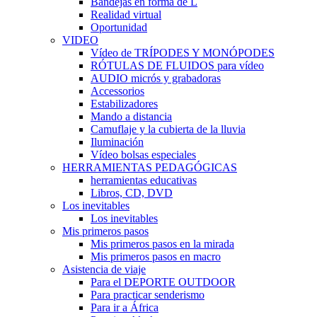
Bandejas en forma de L
Realidad virtual
Oportunidad
VIDEO
Vídeo de TRÍPODES Y MONÓPODES
RÓTULAS DE FLUIDOS para vídeo
AUDIO micrós y grabadoras
Accessorios
Estabilizadores
Mando a distancia
Camuflaje y la cubierta de la lluvia
Iluminación
Vídeo bolsas especiales
HERRAMIENTAS PEDAGÓGICAS
herramientas educativas
Libros, CD, DVD
Los inevitables
Los inevitables
Mis primeros pasos
Mis primeros pasos en la mirada
Mis primeros pasos en macro
Asistencia de viaje
Para el DEPORTE OUTDOOR
Para practicar senderismo
Para ir a África