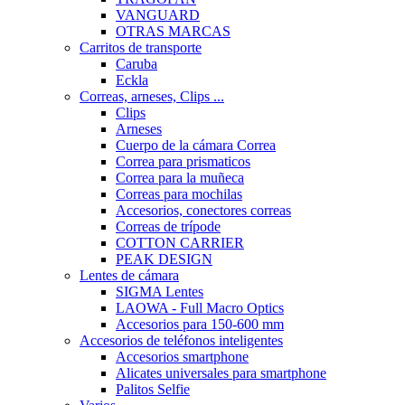
VANGUARD
OTRAS MARCAS
Carritos de transporte
Caruba
Eckla
Correas, arneses, Clips ...
Clips
Arneses
Cuerpo de la cámara Correa
Correa para prismaticos
Correa para la muñeca
Correas para mochilas
Accesorios, conectores correas
Correas de trípode
COTTON CARRIER
PEAK DESIGN
Lentes de cámara
SIGMA Lentes
LAOWA - Full Macro Optics
Accesorios para 150-600 mm
Accesorios de teléfonos inteligentes
Accesorios smartphone
Alicates universales para smartphone
Palitos Selfie