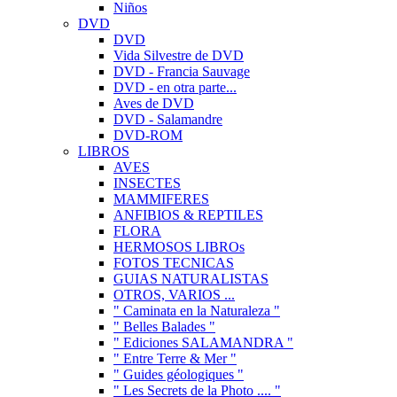
Niños
DVD
DVD
Vida Silvestre de DVD
DVD - Francia Sauvage
DVD - en otra parte...
Aves de DVD
DVD - Salamandre
DVD-ROM
LIBROS
AVES
INSECTES
MAMMIFERES
ANFIBIOS & REPTILES
FLORA
HERMOSOS LIBROs
FOTOS TECNICAS
GUIAS NATURALISTAS
OTROS, VARIOS ...
" Caminata en la Naturaleza "
" Belles Balades "
" Ediciones SALAMANDRA "
" Entre Terre & Mer "
" Guides géologiques "
" Les Secrets de la Photo .... "