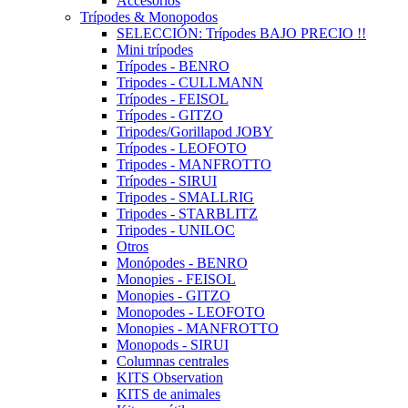
Accesorios
Trípodes & Monopodos
SELECCIÓN: Trípodes BAJO PRECIO !!
Mini trípodes
Trípodes - BENRO
Tripodes - CULLMANN
Trípodes - FEISOL
Trípodes - GITZO
Tripodes/Gorillapod JOBY
Trípodes - LEOFOTO
Tripodes - MANFROTTO
Trípodes - SIRUI
Tripodes - SMALLRIG
Tripodes - STARBLITZ
Tripodes - UNILOC
Otros
Monópodes - BENRO
Monopies - FEISOL
Monopies - GITZO
Monopodes - LEOFOTO
Monopies - MANFROTTO
Monopods - SIRUI
Columnas centrales
KITS Observation
KITS de animales