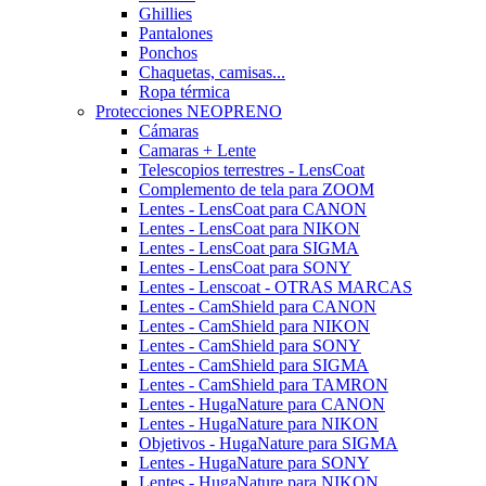
Ghillies
Pantalones
Ponchos
Chaquetas, camisas...
Ropa térmica
Protecciones NEOPRENO
Cámaras
Camaras + Lente
Telescopios terrestres - LensCoat
Complemento de tela para ZOOM
Lentes - LensCoat para CANON
Lentes - LensCoat para NIKON
Lentes - LensCoat para SIGMA
Lentes - LensCoat para SONY
Lentes - Lenscoat - OTRAS MARCAS
Lentes - CamShield para CANON
Lentes - CamShield para NIKON
Lentes - CamShield para SONY
Lentes - CamShield para SIGMA
Lentes - CamShield para TAMRON
Lentes - HugaNature para CANON
Lentes - HugaNature para NIKON
Objetivos - HugaNature para SIGMA
Lentes - HugaNature para SONY
Lentes - HugaNature para NIKON