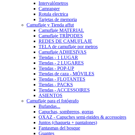
Intervalómetros
Camranger
Rotula electrica
Tarjetas de memoria
Camuflaje y Tienda affut
Camuflaje MATERIAL
Camuflaje TRÍPODES
REDES DE CAMUFLAJE
TELA de camuflaje por metros
Camuflaje ADHESIVAS
Tiendas - 1 LUGAR
Tiendas - 2 LUGARES
Tiendas - POP-UP
Tiendas de caza - MÓVILES
Tiendas - FLOTANTES
Tiendas - PACKS
Tiendas - ACCESSOIRES
ASIENTOS
Camuflaje para el fotógrafo
Bufandas...
Capuchas, sombreros, gorras
OXAZ - Capuches semi-rigides & accessoires
Juntos (chaqueta + pantalones)
Fantasmas del bosque
Guantes