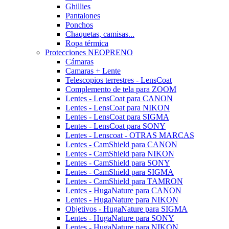
Ghillies
Pantalones
Ponchos
Chaquetas, camisas...
Ropa térmica
Protecciones NEOPRENO
Cámaras
Camaras + Lente
Telescopios terrestres - LensCoat
Complemento de tela para ZOOM
Lentes - LensCoat para CANON
Lentes - LensCoat para NIKON
Lentes - LensCoat para SIGMA
Lentes - LensCoat para SONY
Lentes - Lenscoat - OTRAS MARCAS
Lentes - CamShield para CANON
Lentes - CamShield para NIKON
Lentes - CamShield para SONY
Lentes - CamShield para SIGMA
Lentes - CamShield para TAMRON
Lentes - HugaNature para CANON
Lentes - HugaNature para NIKON
Objetivos - HugaNature para SIGMA
Lentes - HugaNature para SONY
Lentes - HugaNature para NIKON