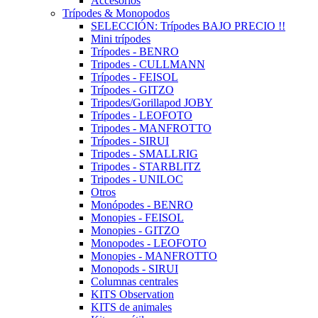
Accesorios
Trípodes & Monopodos
SELECCIÓN: Trípodes BAJO PRECIO !!
Mini trípodes
Trípodes - BENRO
Tripodes - CULLMANN
Trípodes - FEISOL
Trípodes - GITZO
Tripodes/Gorillapod JOBY
Trípodes - LEOFOTO
Tripodes - MANFROTTO
Trípodes - SIRUI
Tripodes - SMALLRIG
Tripodes - STARBLITZ
Tripodes - UNILOC
Otros
Monópodes - BENRO
Monopies - FEISOL
Monopies - GITZO
Monopodes - LEOFOTO
Monopies - MANFROTTO
Monopods - SIRUI
Columnas centrales
KITS Observation
KITS de animales