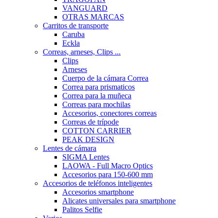
VANGUARD
OTRAS MARCAS
Carritos de transporte
Caruba
Eckla
Correas, arneses, Clips ...
Clips
Arneses
Cuerpo de la cámara Correa
Correa para prismaticos
Correa para la muñeca
Correas para mochilas
Accesorios, conectores correas
Correas de trípode
COTTON CARRIER
PEAK DESIGN
Lentes de cámara
SIGMA Lentes
LAOWA - Full Macro Optics
Accesorios para 150-600 mm
Accesorios de teléfonos inteligentes
Accesorios smartphone
Alicates universales para smartphone
Palitos Selfie