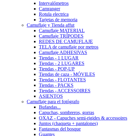
Intervalómetros
Camranger
Rotula electrica
Tarjetas de memoria
Camuflaje y Tienda affut
Camuflaje MATERIAL
Camuflaje TRÍPODES
REDES DE CAMUFLAJE
TELA de camuflaje por metros
Camuflaje ADHESIVAS
Tiendas - 1 LUGAR
Tiendas - 2 LUGARES
Tiendas - POP-UP
Tiendas de caza - MÓVILES
Tiendas - FLOTANTES
Tiendas - PACKS
Tiendas - ACCESSOIRES
ASIENTOS
Camuflaje para el fotógrafo
Bufandas...
Capuchas, sombreros, gorras
OXAZ - Capuches semi-rigides & accessoires
Juntos (chaqueta + pantalones)
Fantasmas del bosque
Guantes