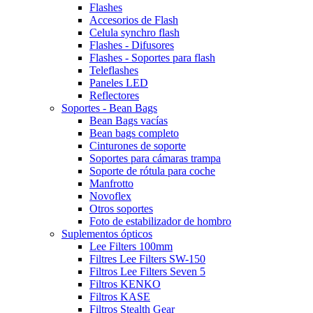
Flashes
Accesorios de Flash
Celula synchro flash
Flashes - Difusores
Flashes - Soportes para flash
Teleflashes
Paneles LED
Reflectores
Soportes - Bean Bags
Bean Bags vacías
Bean bags completo
Cinturones de soporte
Soportes para cámaras trampa
Soporte de rótula para coche
Manfrotto
Novoflex
Otros soportes
Foto de estabilizador de hombro
Suplementos ópticos
Lee Filters 100mm
Filtres Lee Filters SW-150
Filtros Lee Filters Seven 5
Filtros KENKO
Filtros KASE
Filtros Stealth Gear