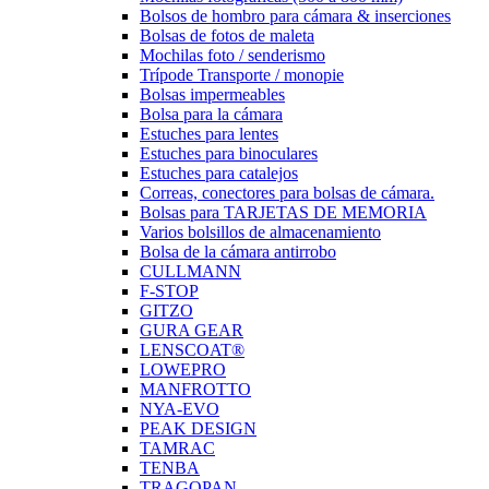
Bolsos de hombro para cámara & inserciones
Bolsas de fotos de maleta
Mochilas foto / senderismo
Trípode Transporte / monopie
Bolsas impermeables
Bolsa para la cámara
Estuches para lentes
Estuches para binoculares
Estuches para catalejos
Correas, conectores para bolsas de cámara.
Bolsas para TARJETAS DE MEMORIA
Varios bolsillos de almacenamiento
Bolsa de la cámara antirrobo
CULLMANN
F-STOP
GITZO
GURA GEAR
LENSCOAT®
LOWEPRO
MANFROTTO
NYA-EVO
PEAK DESIGN
TAMRAC
TENBA
TRAGOPAN