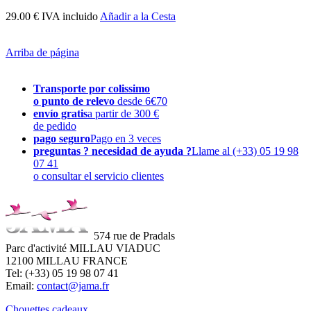
29.00 € IVA incluido
Añadir a la Cesta
Arriba de página
Transporte por colissimo
o punto de relevo
desde 6€70
envío gratis
a partir de 300 €
de pedido
pago seguro
Pago en 3 veces
preguntas ? necesidad de ayuda ?
Llame al (+33) 05 19 98
07 41
o consultar el servicio clientes
574 rue de Pradals
Parc d'activité MILLAU VIADUC
12100 MILLAU FRANCE
Tel: (+33) 05 19 98 07 41
Email:
contact@jama.fr
Chouettes cadeaux