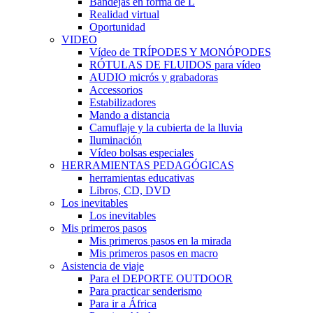
Bandejas en forma de L
Realidad virtual
Oportunidad
VIDEO
Vídeo de TRÍPODES Y MONÓPODES
RÓTULAS DE FLUIDOS para vídeo
AUDIO micrós y grabadoras
Accessorios
Estabilizadores
Mando a distancia
Camuflaje y la cubierta de la lluvia
Iluminación
Vídeo bolsas especiales
HERRAMIENTAS PEDAGÓGICAS
herramientas educativas
Libros, CD, DVD
Los inevitables
Los inevitables
Mis primeros pasos
Mis primeros pasos en la mirada
Mis primeros pasos en macro
Asistencia de viaje
Para el DEPORTE OUTDOOR
Para practicar senderismo
Para ir a África