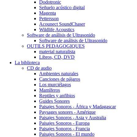
Dodotronic
Señuelo acústico digital
Magenta
Pettersson
Acounect SoundChaser
Wildlife Acoustics
Software de análisis de Ultrasonido
Software de análisis de Ultrasonido
OUTILS PEDAGOGIQUES
material naturalista
Libros, CD, DVD
La biblioteca
CD de audio
Ambientes naturales
Canciones de pájaros
Los murciélagos
Mamíferos
Reptiles y anfibios
Guides Sonores
Paisajes Sonoros - África y Madagascar
Paysages sonores - Amérique
Paisajes Sonoros - Asia y Australia
Paisajes Sonoros - Europa
Paisajes Sonoros - Francia
Paisajes Sonoros - El mundo