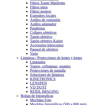
Filtros Xume Manfrotto
Filtros otros
Filtros neutros
Extenders focales
Anillos de extensión
Anillos adaptador
Parabrisas
Collares objetivos
Tapón objetivo
Tapón objetivo Kaiser
Accesorios telescopios
Parasol de objetivo
Vario
Limpieza / Protecciones de lentes y lentes
Limpiador
Trapos, cerbatanas, guantes
Protecciones de pantalla
Soluciones de limpieza
KINETRONICS
LENSPEN
VD DUST
REIDL IMAGING
Bolsas de fotograficas
Mochilas Foto
Mochilas fotográficas (500 a 800 mm)