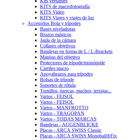
Kits versátiles
KITS de macrofotografía
KITS Video
KITS Viajes y viajes de luz
Accesorios Bola y trípodes
Bases niveladoras
Brazos mágicos
Jaula de la cámara
Collares objetivos
Bandejas en forma de L / L-Brackets
Manijas del objetivo
Protectores de trípode/monópode
Carriles macro
Apoyabrazos para trípodes
Bolsas de trípode
Soportes de rótula
Tornillos, tuercas, machos, terrajas...
Varios - FEISOL
Varios - FEISOL
Varios - MANFROTTO
Varios - TRAGOPAN
Varios - TODAS MARCAS
Bandejas - AUGENBLICKE
Placas - ARCA SWISS Classic
Placas - ARCA SWISS Monoball®Fix