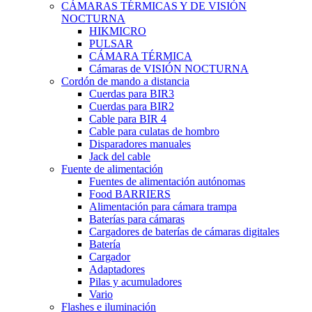
CÁMARAS TÉRMICAS Y DE VISIÓN
NOCTURNA
HIKMICRO
PULSAR
CÁMARA TÉRMICA
Cámaras de VISIÓN NOCTURNA
Cordón de mando a distancia
Cuerdas para BIR3
Cuerdas para BIR2
Cable para BIR 4
Cable para culatas de hombro
Disparadores manuales
Jack del cable
Fuente de alimentación
Fuentes de alimentación autónomas
Food BARRIERS
Alimentación para cámara trampa
Baterías para cámaras
Cargadores de baterías de cámaras digitales
Batería
Cargador
Adaptadores
Pilas y acumuladores
Vario
Flashes e iluminación