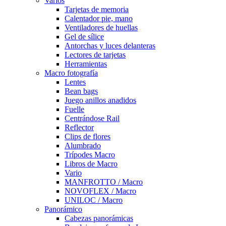
Varios
Tarjetas de memoria
Calentador pie, mano
Ventiladores de huellas
Gel de sílice
Antorchas y luces delanteras
Lectores de tarjetas
Herramientas
Macro fotografía
Lentes
Bean bags
Juego anillos anadidos
Fuelle
Centrándose Rail
Reflector
Clips de flores
Alumbrado
Trípodes Macro
Libros de Macro
Vario
MANFROTTO / Macro
NOVOFLEX / Macro
UNILOC / Macro
Panorámico
Cabezas panorámicas