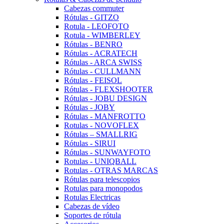
Cabezas commuter
Rótulas - GITZO
Rotula - LEOFOTO
Rotula - WIMBERLEY
Rótulas - BENRO
Rótulas - ACRATECH
Rótulas - ARCA SWISS
Rótulas - CULLMANN
Rótulas - FEISOL
Rótulas - FLEXSHOOTER
Rótulas - JOBU DESIGN
Rótulas - JOBY
Rótulas - MANFROTTO
Rotulas - NOVOFLEX
Rótulas – SMALLRIG
Rótulas - SIRUI
Rótulas - SUNWAYFOTO
Rotulas - UNIQBALL
Rotulas - OTRAS MARCAS
Rótulas para telescopios
Rotulas para monopodos
Rotulas Electricas
Cabezas de vídeo
Soportes de rótula