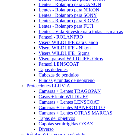
Lentes - Rolanpro para CANON
Lentes - Rolanpro para NIKON
Lentes - Rolanpro para SONY
Lentes - Rolanpro para SIGMA
Lentes - Rolanpro para FUJI
Lentes - Vida Silvestre para todas las marcas
Parasol - ROLANPRO
Visera WILDLIFE para Canon
Visera WILDLIFE - Nikon
Visera WILDLIFE- Sigma
Visera parasol WILDLIFE- Otros
Parasol LENSCOAT
Tapas de lentes
Cabezas de péndulos
Fundas y fundas de neopreno
Protecciones LLUVIA
Camaras + Lentes TRAGOPAN
Casos + lente WILDLIFE
Camaras + Lentes LENSCOAT
Camaras + Lentes MANFROTTO
Camaras + Lentes OTRAS MARCAS
Tapas del objetivos
Capotas semirrígidas OXAZ
Diverso
Rótulas & Cabezas de péndulo