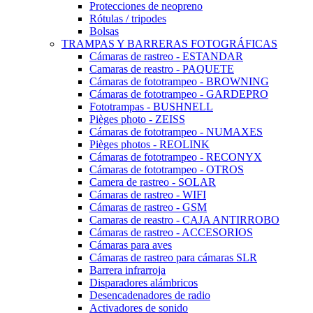
Protecciones de neopreno
Rótulas / tripodes
Bolsas
TRAMPAS Y BARRERAS FOTOGRÁFICAS
Cámaras de rastreo - ESTANDAR
Camaras de reastro - PAQUETE
Cámaras de fototrampeo - BROWNING
Cámaras de fototrampeo - GARDEPRO
Fototrampas - BUSHNELL
Pièges photo - ZEISS
Cámaras de fototrampeo - NUMAXES
Pièges photos - REOLINK
Cámaras de fototrampeo - RECONYX
Cámaras de fototrampeo - OTROS
Camera de rastreo - SOLAR
Cámaras de rastreo - WIFI
Cámaras de rastreo - GSM
Camaras de reastro - CAJA ANTIRROBO
Cámaras de rastreo - ACCESORIOS
Cámaras para aves
Cámaras de rastreo para cámaras SLR
Barrera infrarroja
Disparadores alámbricos
Desencadenadores de radio
Activadores de sonido