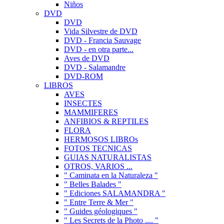
Niños
DVD
DVD
Vida Silvestre de DVD
DVD - Francia Sauvage
DVD - en otra parte...
Aves de DVD
DVD - Salamandre
DVD-ROM
LIBROS
AVES
INSECTES
MAMMIFERES
ANFIBIOS & REPTILES
FLORA
HERMOSOS LIBROs
FOTOS TECNICAS
GUIAS NATURALISTAS
OTROS, VARIOS ...
" Caminata en la Naturaleza "
" Belles Balades "
" Ediciones SALAMANDRA "
" Entre Terre & Mer "
" Guides géologiques "
" Les Secrets de la Photo .... "