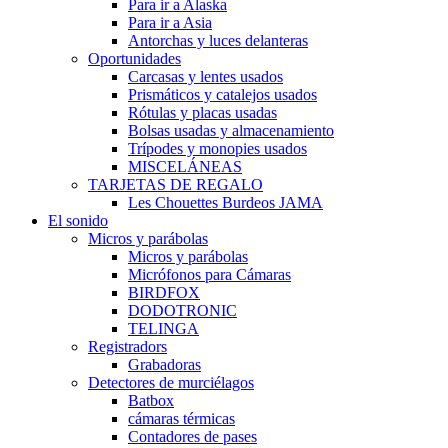
Para ir a Alaska
Para ir a Asia
Antorchas y luces delanteras
Oportunidades
Carcasas y lentes usados
Prismáticos y catalejos usados
Rótulas y placas usadas
Bolsas usadas y almacenamiento
Trípodes y monopies usados
MISCELÁNEAS
TARJETAS DE REGALO
Les Chouettes Burdeos JAMA
El sonido
Micros y parábolas
Micros y parábolas
Micrófonos para Cámaras
BIRDFOX
DODOTRONIC
TELINGA
Registradors
Grabadoras
Detectores de murciélagos
Batbox
cámaras térmicas
Contadores de pases