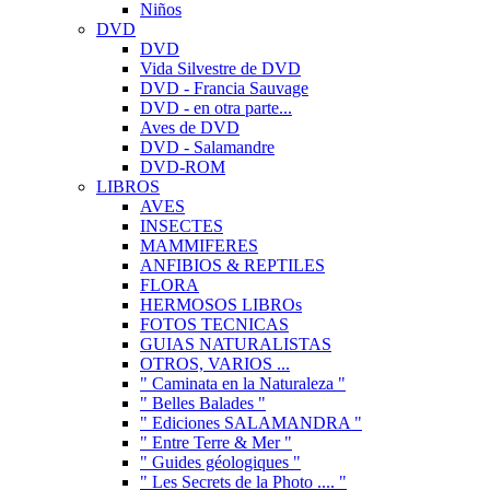
Niños
DVD
DVD
Vida Silvestre de DVD
DVD - Francia Sauvage
DVD - en otra parte...
Aves de DVD
DVD - Salamandre
DVD-ROM
LIBROS
AVES
INSECTES
MAMMIFERES
ANFIBIOS & REPTILES
FLORA
HERMOSOS LIBROs
FOTOS TECNICAS
GUIAS NATURALISTAS
OTROS, VARIOS ...
" Caminata en la Naturaleza "
" Belles Balades "
" Ediciones SALAMANDRA "
" Entre Terre & Mer "
" Guides géologiques "
" Les Secrets de la Photo .... "