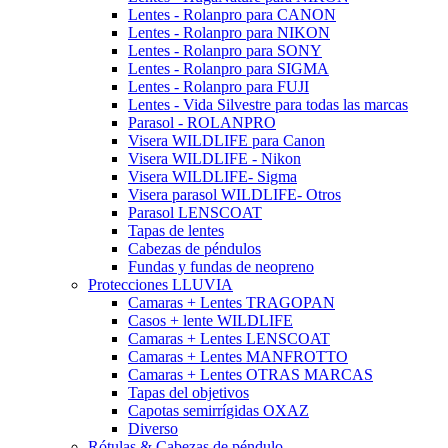
Lentes - Rolanpro para CANON
Lentes - Rolanpro para NIKON
Lentes - Rolanpro para SONY
Lentes - Rolanpro para SIGMA
Lentes - Rolanpro para FUJI
Lentes - Vida Silvestre para todas las marcas
Parasol - ROLANPRO
Visera WILDLIFE para Canon
Visera WILDLIFE - Nikon
Visera WILDLIFE- Sigma
Visera parasol WILDLIFE- Otros
Parasol LENSCOAT
Tapas de lentes
Cabezas de péndulos
Fundas y fundas de neopreno
Protecciones LLUVIA
Camaras + Lentes TRAGOPAN
Casos + lente WILDLIFE
Camaras + Lentes LENSCOAT
Camaras + Lentes MANFROTTO
Camaras + Lentes OTRAS MARCAS
Tapas del objetivos
Capotas semirrígidas OXAZ
Diverso
Rótulas & Cabezas de péndulo