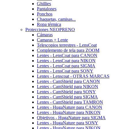
Ghillies
Pantalones
Ponchos
Chaquetas, camisas...
Ropa térmica
Protecciones NEOPRENO
Cámaras
Camaras + Lente
Telescopios terrestres - LensCoat
Complemento de tela para ZOOM
Lentes - LensCoat para CANON
Lentes - LensCoat para NIKON
Lentes - LensCoat para SIGMA
Lentes - LensCoat para SONY
Lentes - Lenscoat - OTRAS MARCAS
Lentes - CamShield para CANON
Lentes - CamShield para NIKON
Lentes - CamShield para SONY
Lentes - CamShield para SIGMA
Lentes - CamShield para TAMRON
Lentes - HugaNature para CANON
Lentes - HugaNature para NIKON
Objetivos - HugaNature para SIGMA
Lentes - HugaNature para SONY
Lentes - HugaNature para NIKON