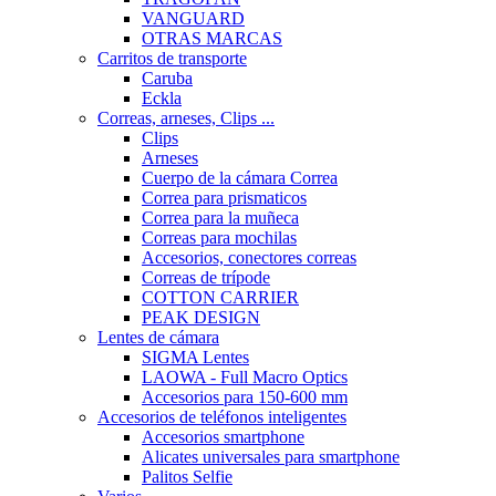
VANGUARD
OTRAS MARCAS
Carritos de transporte
Caruba
Eckla
Correas, arneses, Clips ...
Clips
Arneses
Cuerpo de la cámara Correa
Correa para prismaticos
Correa para la muñeca
Correas para mochilas
Accesorios, conectores correas
Correas de trípode
COTTON CARRIER
PEAK DESIGN
Lentes de cámara
SIGMA Lentes
LAOWA - Full Macro Optics
Accesorios para 150-600 mm
Accesorios de teléfonos inteligentes
Accesorios smartphone
Alicates universales para smartphone
Palitos Selfie