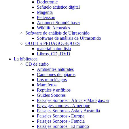
Dodotronic
Señuelo acústico digital
Magenta
Pettersson
Acounect SoundChaser
Wildlife Acoustics
Software de análisis de Ultrasonido
Software de análisis de Ultrasonido
OUTILS PEDAGOGIQUES
material naturalista
Libros, CD, DVD
La biblioteca
CD de audio
Ambientes naturales
Canciones de pájaros
Los murciélagos
Mamíferos
Reptiles y anfibios
Guides Sonores
Paisajes Sonoros - África y Madagascar
Paysages sonores - Amérique
Paisajes Sonoros - Asia y Australia
Paisajes Sonoros - Europa
Paisajes Sonoros - Francia
Paisajes Sonoros - El mundo