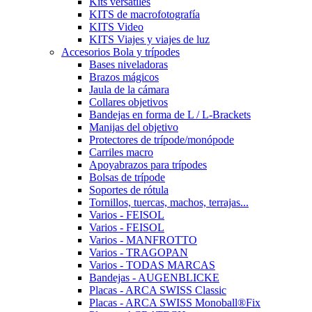
Kits versátiles
KITS de macrofotografía
KITS Video
KITS Viajes y viajes de luz
Accesorios Bola y trípodes
Bases niveladoras
Brazos mágicos
Jaula de la cámara
Collares objetivos
Bandejas en forma de L / L-Brackets
Manijas del objetivo
Protectores de trípode/monópode
Carriles macro
Apoyabrazos para trípodes
Bolsas de trípode
Soportes de rótula
Tornillos, tuercas, machos, terrajas...
Varios - FEISOL
Varios - FEISOL
Varios - MANFROTTO
Varios - TRAGOPAN
Varios - TODAS MARCAS
Bandejas - AUGENBLICKE
Placas - ARCA SWISS Classic
Placas - ARCA SWISS Monoball®Fix