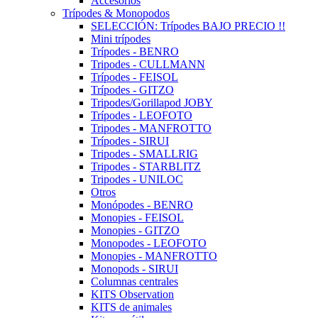
Accesorios
Trípodes & Monopodos
SELECCIÓN: Trípodes BAJO PRECIO !!
Mini trípodes
Trípodes - BENRO
Tripodes - CULLMANN
Trípodes - FEISOL
Trípodes - GITZO
Tripodes/Gorillapod JOBY
Trípodes - LEOFOTO
Tripodes - MANFROTTO
Trípodes - SIRUI
Tripodes - SMALLRIG
Tripodes - STARBLITZ
Tripodes - UNILOC
Otros
Monópodes - BENRO
Monopies - FEISOL
Monopies - GITZO
Monopodes - LEOFOTO
Monopies - MANFROTTO
Monopods - SIRUI
Columnas centrales
KITS Observation
KITS de animales