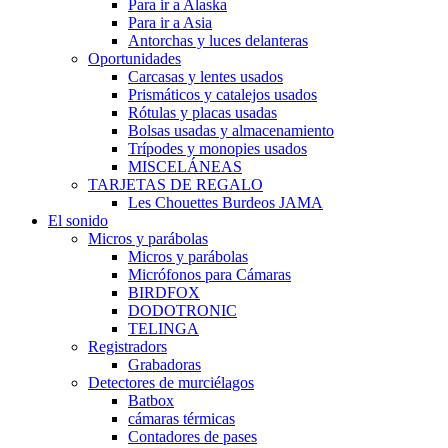
Para ir a Alaska
Para ir a Asia
Antorchas y luces delanteras
Oportunidades
Carcasas y lentes usados
Prismáticos y catalejos usados
Rótulas y placas usadas
Bolsas usadas y almacenamiento
Trípodes y monopies usados
MISCELÁNEAS
TARJETAS DE REGALO
Les Chouettes Burdeos JAMA
El sonido
Micros y parábolas
Micros y parábolas
Micrófonos para Cámaras
BIRDFOX
DODOTRONIC
TELINGA
Registradors
Grabadoras
Detectores de murciélagos
Batbox
cámaras térmicas
Contadores de pases