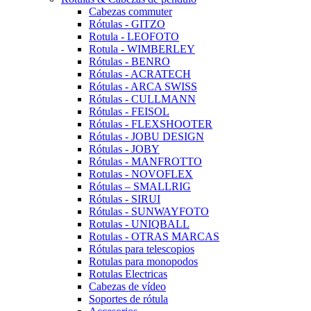
Cabezas commuter
Rótulas - GITZO
Rotula - LEOFOTO
Rotula - WIMBERLEY
Rótulas - BENRO
Rótulas - ACRATECH
Rótulas - ARCA SWISS
Rótulas - CULLMANN
Rótulas - FEISOL
Rótulas - FLEXSHOOTER
Rótulas - JOBU DESIGN
Rótulas - JOBY
Rótulas - MANFROTTO
Rotulas - NOVOFLEX
Rótulas – SMALLRIG
Rótulas - SIRUI
Rótulas - SUNWAYFOTO
Rotulas - UNIQBALL
Rotulas - OTRAS MARCAS
Rótulas para telescopios
Rotulas para monopodos
Rotulas Electricas
Cabezas de vídeo
Soportes de rótula