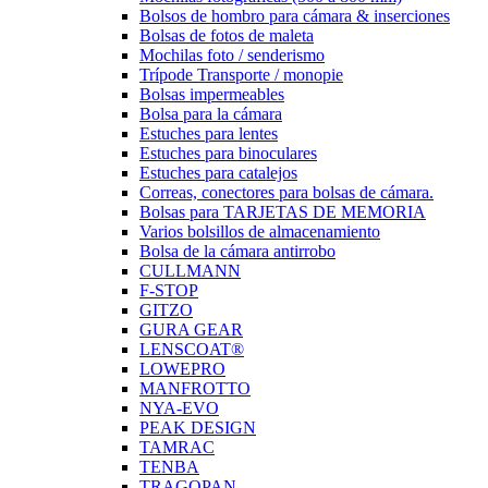
Bolsos de hombro para cámara & inserciones
Bolsas de fotos de maleta
Mochilas foto / senderismo
Trípode Transporte / monopie
Bolsas impermeables
Bolsa para la cámara
Estuches para lentes
Estuches para binoculares
Estuches para catalejos
Correas, conectores para bolsas de cámara.
Bolsas para TARJETAS DE MEMORIA
Varios bolsillos de almacenamiento
Bolsa de la cámara antirrobo
CULLMANN
F-STOP
GITZO
GURA GEAR
LENSCOAT®
LOWEPRO
MANFROTTO
NYA-EVO
PEAK DESIGN
TAMRAC
TENBA
TRAGOPAN