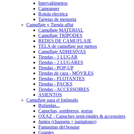
Intervalómetros
Camranger
Rotula electrica
Tarjetas de memoria
Camuflaje y Tienda affut
Camuflaje MATERIAL
Camuflaje TRÍPODES
REDES DE CAMUFLAJE
TELA de camuflaje por metros
Camuflaje ADHESIVAS
Tiendas - 1 LUGAR
Tiendas - 2 LUGARES
Tiendas - POP-UP
Tiendas de caza - MÓVILES
Tiendas - FLOTANTES
Tiendas - PACKS
Tiendas - ACCESSOIRES
ASIENTOS
Camuflaje para el fotógrafo
Bufandas...
Capuchas, sombreros, gorras
OXAZ - Capuches semi-rigides & accessoires
Juntos (chaqueta + pantalones)
Fantasmas del bosque
Guantes