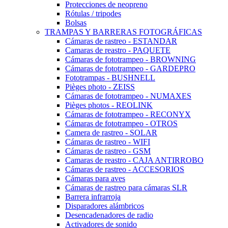
Protecciones de neopreno
Rótulas / tripodes
Bolsas
TRAMPAS Y BARRERAS FOTOGRÁFICAS
Cámaras de rastreo - ESTANDAR
Camaras de reastro - PAQUETE
Cámaras de fototrampeo - BROWNING
Cámaras de fototrampeo - GARDEPRO
Fototrampas - BUSHNELL
Pièges photo - ZEISS
Cámaras de fototrampeo - NUMAXES
Pièges photos - REOLINK
Cámaras de fototrampeo - RECONYX
Cámaras de fototrampeo - OTROS
Camera de rastreo - SOLAR
Cámaras de rastreo - WIFI
Cámaras de rastreo - GSM
Camaras de reastro - CAJA ANTIRROBO
Cámaras de rastreo - ACCESORIOS
Cámaras para aves
Cámaras de rastreo para cámaras SLR
Barrera infrarroja
Disparadores alámbricos
Desencadenadores de radio
Activadores de sonido