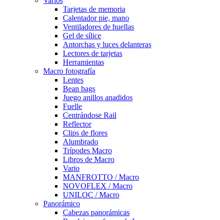
Varios
Tarjetas de memoria
Calentador pie, mano
Ventiladores de huellas
Gel de sílice
Antorchas y luces delanteras
Lectores de tarjetas
Herramientas
Macro fotografía
Lentes
Bean bags
Juego anillos anadidos
Fuelle
Centrándose Rail
Reflector
Clips de flores
Alumbrado
Trípodes Macro
Libros de Macro
Vario
MANFROTTO / Macro
NOVOFLEX / Macro
UNILOC / Macro
Panorámico
Cabezas panorámicas