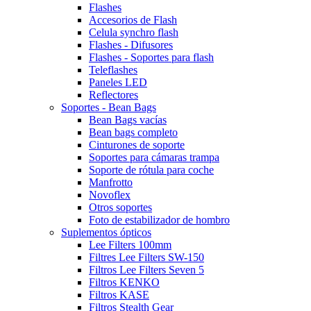
Flashes
Accesorios de Flash
Celula synchro flash
Flashes - Difusores
Flashes - Soportes para flash
Teleflashes
Paneles LED
Reflectores
Soportes - Bean Bags
Bean Bags vacías
Bean bags completo
Cinturones de soporte
Soportes para cámaras trampa
Soporte de rótula para coche
Manfrotto
Novoflex
Otros soportes
Foto de estabilizador de hombro
Suplementos ópticos
Lee Filters 100mm
Filtres Lee Filters SW-150
Filtros Lee Filters Seven 5
Filtros KENKO
Filtros KASE
Filtros Stealth Gear