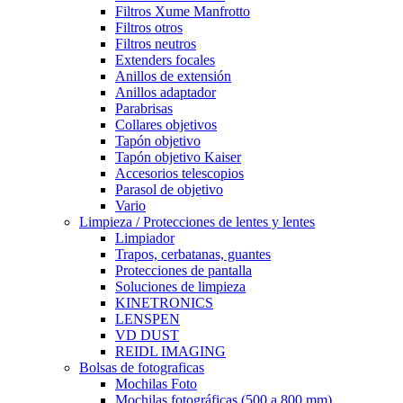
Filtros Xume Manfrotto
Filtros otros
Filtros neutros
Extenders focales
Anillos de extensión
Anillos adaptador
Parabrisas
Collares objetivos
Tapón objetivo
Tapón objetivo Kaiser
Accesorios telescopios
Parasol de objetivo
Vario
Limpieza / Protecciones de lentes y lentes
Limpiador
Trapos, cerbatanas, guantes
Protecciones de pantalla
Soluciones de limpieza
KINETRONICS
LENSPEN
VD DUST
REIDL IMAGING
Bolsas de fotograficas
Mochilas Foto
Mochilas fotográficas (500 a 800 mm)