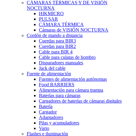
CÁMARAS TÉRMICAS Y DE VISIÓN
NOCTURNA
HIKMICRO
PULSAR
CÁMARA TÉRMICA
Cámaras de VISIÓN NOCTURNA
Cordón de mando a distancia
Cuerdas para BIR3
Cuerdas para BIR2
Cable para BIR 4
Cable para culatas de hombro
Disparadores manuales
Jack del cable
Fuente de alimentación
Fuentes de alimentación autónomas
Food BARRIERS
Alimentación para cámara trampa
Baterías para cámaras
Cargadores de baterías de cámaras digitales
Batería
Cargador
Adaptadores
Pilas y acumuladores
Vario
Flashes e iluminación