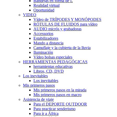
Bandejas en forma de L
Realidad virtual
Oportunidad
VIDEO
Vídeo de TRÍPODES Y MONÓPODES
RÓTULAS DE FLUIDOS para vídeo
AUDIO micrós y grabadoras
Accessorios
Estabilizadores
Mando a distancia
Camuflaje y la cubierta de la lluvia
Iluminación
Vídeo bolsas especiales
HERRAMIENTAS PEDAGÓGICAS
herramientas educativas
Libros, CD, DVD
Los inevitables
Los inevitables
Mis primeros pasos
Mis primeros pasos en la mirada
Mis primeros pasos en macro
Asistencia de viaje
Para el DEPORTE OUTDOOR
Para practicar senderismo
Para ir a África