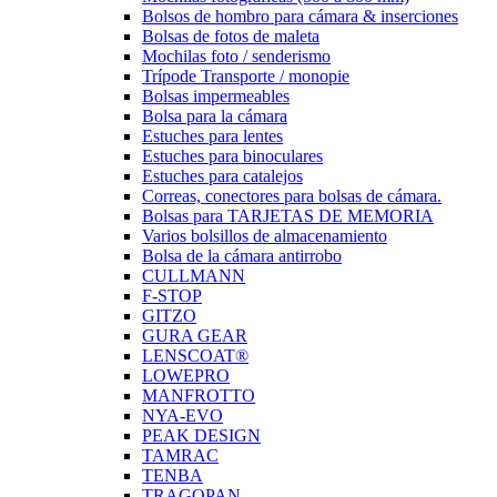
Bolsos de hombro para cámara & inserciones
Bolsas de fotos de maleta
Mochilas foto / senderismo
Trípode Transporte / monopie
Bolsas impermeables
Bolsa para la cámara
Estuches para lentes
Estuches para binoculares
Estuches para catalejos
Correas, conectores para bolsas de cámara.
Bolsas para TARJETAS DE MEMORIA
Varios bolsillos de almacenamiento
Bolsa de la cámara antirrobo
CULLMANN
F-STOP
GITZO
GURA GEAR
LENSCOAT®
LOWEPRO
MANFROTTO
NYA-EVO
PEAK DESIGN
TAMRAC
TENBA
TRAGOPAN