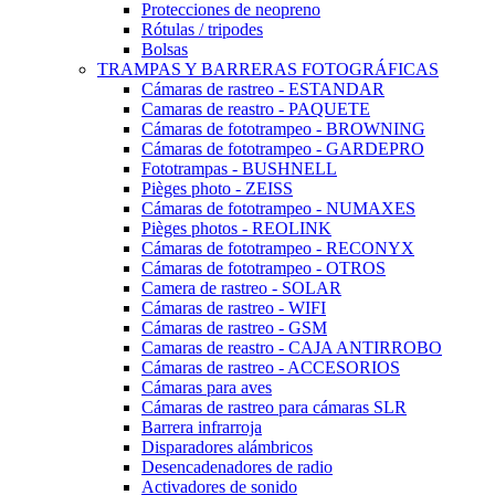
Protecciones de neopreno
Rótulas / tripodes
Bolsas
TRAMPAS Y BARRERAS FOTOGRÁFICAS
Cámaras de rastreo - ESTANDAR
Camaras de reastro - PAQUETE
Cámaras de fototrampeo - BROWNING
Cámaras de fototrampeo - GARDEPRO
Fototrampas - BUSHNELL
Pièges photo - ZEISS
Cámaras de fototrampeo - NUMAXES
Pièges photos - REOLINK
Cámaras de fototrampeo - RECONYX
Cámaras de fototrampeo - OTROS
Camera de rastreo - SOLAR
Cámaras de rastreo - WIFI
Cámaras de rastreo - GSM
Camaras de reastro - CAJA ANTIRROBO
Cámaras de rastreo - ACCESORIOS
Cámaras para aves
Cámaras de rastreo para cámaras SLR
Barrera infrarroja
Disparadores alámbricos
Desencadenadores de radio
Activadores de sonido