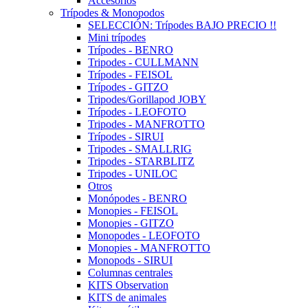
Accesorios
Trípodes & Monopodos
SELECCIÓN: Trípodes BAJO PRECIO !!
Mini trípodes
Trípodes - BENRO
Tripodes - CULLMANN
Trípodes - FEISOL
Trípodes - GITZO
Tripodes/Gorillapod JOBY
Trípodes - LEOFOTO
Tripodes - MANFROTTO
Trípodes - SIRUI
Tripodes - SMALLRIG
Tripodes - STARBLITZ
Tripodes - UNILOC
Otros
Monópodes - BENRO
Monopies - FEISOL
Monopies - GITZO
Monopodes - LEOFOTO
Monopies - MANFROTTO
Monopods - SIRUI
Columnas centrales
KITS Observation
KITS de animales