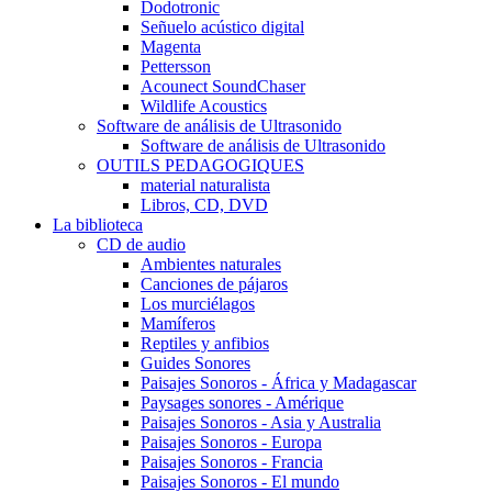
Dodotronic
Señuelo acústico digital
Magenta
Pettersson
Acounect SoundChaser
Wildlife Acoustics
Software de análisis de Ultrasonido
Software de análisis de Ultrasonido
OUTILS PEDAGOGIQUES
material naturalista
Libros, CD, DVD
La biblioteca
CD de audio
Ambientes naturales
Canciones de pájaros
Los murciélagos
Mamíferos
Reptiles y anfibios
Guides Sonores
Paisajes Sonoros - África y Madagascar
Paysages sonores - Amérique
Paisajes Sonoros - Asia y Australia
Paisajes Sonoros - Europa
Paisajes Sonoros - Francia
Paisajes Sonoros - El mundo