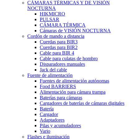
CÁMARAS TÉRMICAS Y DE VISIÓN
NOCTURNA
HIKMICRO
PULSAR
CÁMARA TÉRMICA
Cámaras de VISIÓN NOCTURNA
Cordón de mando a distancia
Cuerdas para BIR3
Cuerdas para BIR2
Cable para BIR 4
Cable para culatas de hombro
Disparadores manuales
Jack del cable
Fuente de alimentación
Fuentes de alimentación autónomas
Food BARRIERS
Alimentación para cámara trampa
Baterías para cámaras
Cargadores de baterías de cámaras digitales
Batería
Cargador
Adaptadores
Pilas y acumuladores
Vario
Flashes e iluminación