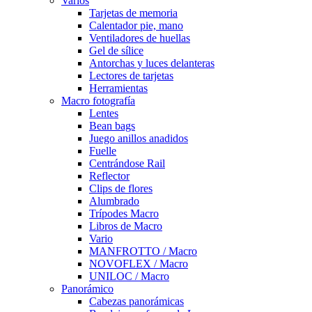
Varios
Tarjetas de memoria
Calentador pie, mano
Ventiladores de huellas
Gel de sílice
Antorchas y luces delanteras
Lectores de tarjetas
Herramientas
Macro fotografía
Lentes
Bean bags
Juego anillos anadidos
Fuelle
Centrándose Rail
Reflector
Clips de flores
Alumbrado
Trípodes Macro
Libros de Macro
Vario
MANFROTTO / Macro
NOVOFLEX / Macro
UNILOC / Macro
Panorámico
Cabezas panorámicas