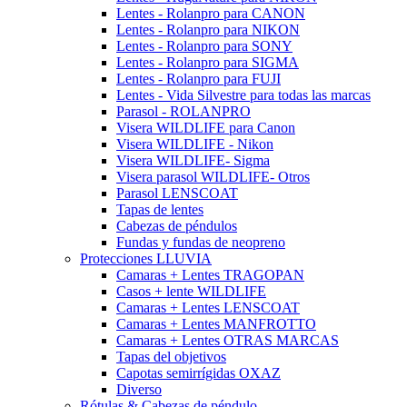
Lentes - Rolanpro para CANON
Lentes - Rolanpro para NIKON
Lentes - Rolanpro para SONY
Lentes - Rolanpro para SIGMA
Lentes - Rolanpro para FUJI
Lentes - Vida Silvestre para todas las marcas
Parasol - ROLANPRO
Visera WILDLIFE para Canon
Visera WILDLIFE - Nikon
Visera WILDLIFE- Sigma
Visera parasol WILDLIFE- Otros
Parasol LENSCOAT
Tapas de lentes
Cabezas de péndulos
Fundas y fundas de neopreno
Protecciones LLUVIA
Camaras + Lentes TRAGOPAN
Casos + lente WILDLIFE
Camaras + Lentes LENSCOAT
Camaras + Lentes MANFROTTO
Camaras + Lentes OTRAS MARCAS
Tapas del objetivos
Capotas semirrígidas OXAZ
Diverso
Rótulas & Cabezas de péndulo