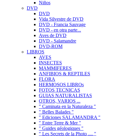
Niños
DVD
DVD
Vida Silvestre de DVD
DVD - Francia Sauvage
DVD - en otra parte...
Aves de DVD
DVD - Salamandre
DVD-ROM
LIBROS
AVES
INSECTES
MAMMIFERES
ANFIBIOS & REPTILES
FLORA
HERMOSOS LIBROs
FOTOS TECNICAS
GUIAS NATURALISTAS
OTROS, VARIOS ...
" Caminata en la Naturaleza "
" Belles Balades "
" Ediciones SALAMANDRA "
" Entre Terre & Mer "
" Guides géologiques "
" Les Secrets de la Photo .... "