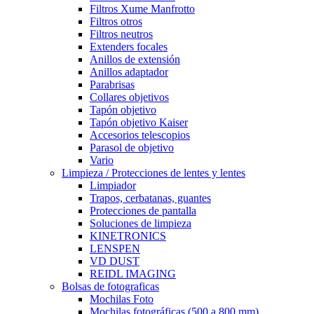
Filtros Xume Manfrotto
Filtros otros
Filtros neutros
Extenders focales
Anillos de extensión
Anillos adaptador
Parabrisas
Collares objetivos
Tapón objetivo
Tapón objetivo Kaiser
Accesorios telescopios
Parasol de objetivo
Vario
Limpieza / Protecciones de lentes y lentes
Limpiador
Trapos, cerbatanas, guantes
Protecciones de pantalla
Soluciones de limpieza
KINETRONICS
LENSPEN
VD DUST
REIDL IMAGING
Bolsas de fotograficas
Mochilas Foto
Mochilas fotográficas (500 a 800 mm)