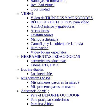
Bandejas en forma de L
Realidad virtual
Oportunidad
VIDEO
Vídeo de TRÍPODES Y MONÓPODES
RÓTULAS DE FLUIDOS para vídeo
AUDIO micrós y grabadoras
Accessorios
Estabilizadores
Mando a distancia
Camuflaje y la cubierta de la lluvia
Iluminación
Vídeo bolsas especiales
HERRAMIENTAS PEDAGÓGICAS
herramientas educativas
Libros, CD, DVD
Los inevitables
Los inevitables
Mis primeros pasos
Mis primeros pasos en la mirada
Mis primeros pasos en macro
Asistencia de viaje
Para el DEPORTE OUTDOOR
Para practicar senderismo
Para ir a África