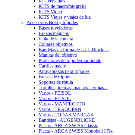
Kits versátiles
KITS de macrofotografía
KITS Video
KITS Viajes y viajes de luz
Accesorios Bola y trípodes
Bases niveladoras
Brazos mágicos
Jaula de la cámara
Collares objetivos
Bandejas en forma de L / L-Brackets
Manijas del objetivo
Protectores de trípode/monópode
Carriles macro
Apoyabrazos para trípodes
Bolsas de trípode
Soportes de rótula
Tornillos, tuercas, machos, terrajas...
Varios - FEISOL
Varios - FEISOL
Varios - MANFROTTO
Varios - TRAGOPAN
Varios - TODAS MARCAS
Bandejas - AUGENBLICKE
Placas - ARCA SWISS Classic
Placas - ARCA SWISS Monoball®Fix