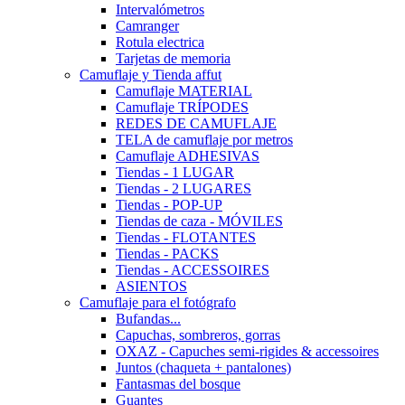
Intervalómetros
Camranger
Rotula electrica
Tarjetas de memoria
Camuflaje y Tienda affut
Camuflaje MATERIAL
Camuflaje TRÍPODES
REDES DE CAMUFLAJE
TELA de camuflaje por metros
Camuflaje ADHESIVAS
Tiendas - 1 LUGAR
Tiendas - 2 LUGARES
Tiendas - POP-UP
Tiendas de caza - MÓVILES
Tiendas - FLOTANTES
Tiendas - PACKS
Tiendas - ACCESSOIRES
ASIENTOS
Camuflaje para el fotógrafo
Bufandas...
Capuchas, sombreros, gorras
OXAZ - Capuches semi-rigides & accessoires
Juntos (chaqueta + pantalones)
Fantasmas del bosque
Guantes