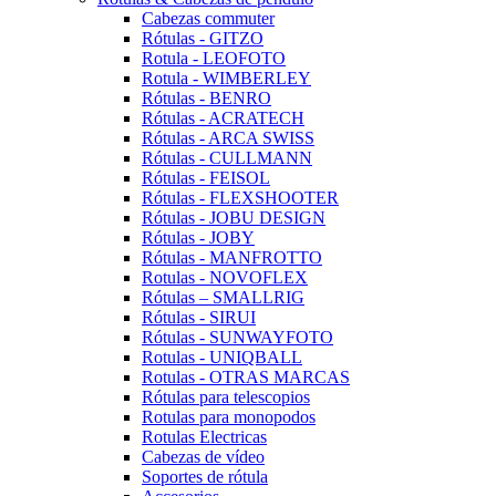
Cabezas commuter
Rótulas - GITZO
Rotula - LEOFOTO
Rotula - WIMBERLEY
Rótulas - BENRO
Rótulas - ACRATECH
Rótulas - ARCA SWISS
Rótulas - CULLMANN
Rótulas - FEISOL
Rótulas - FLEXSHOOTER
Rótulas - JOBU DESIGN
Rótulas - JOBY
Rótulas - MANFROTTO
Rotulas - NOVOFLEX
Rótulas – SMALLRIG
Rótulas - SIRUI
Rótulas - SUNWAYFOTO
Rotulas - UNIQBALL
Rotulas - OTRAS MARCAS
Rótulas para telescopios
Rotulas para monopodos
Rotulas Electricas
Cabezas de vídeo
Soportes de rótula