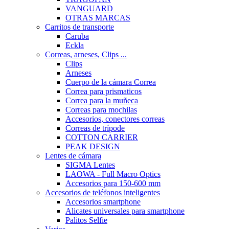
VANGUARD
OTRAS MARCAS
Carritos de transporte
Caruba
Eckla
Correas, arneses, Clips ...
Clips
Arneses
Cuerpo de la cámara Correa
Correa para prismaticos
Correa para la muñeca
Correas para mochilas
Accesorios, conectores correas
Correas de trípode
COTTON CARRIER
PEAK DESIGN
Lentes de cámara
SIGMA Lentes
LAOWA - Full Macro Optics
Accesorios para 150-600 mm
Accesorios de teléfonos inteligentes
Accesorios smartphone
Alicates universales para smartphone
Palitos Selfie