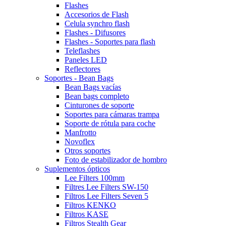
Flashes
Accesorios de Flash
Celula synchro flash
Flashes - Difusores
Flashes - Soportes para flash
Teleflashes
Paneles LED
Reflectores
Soportes - Bean Bags
Bean Bags vacías
Bean bags completo
Cinturones de soporte
Soportes para cámaras trampa
Soporte de rótula para coche
Manfrotto
Novoflex
Otros soportes
Foto de estabilizador de hombro
Suplementos ópticos
Lee Filters 100mm
Filtres Lee Filters SW-150
Filtros Lee Filters Seven 5
Filtros KENKO
Filtros KASE
Filtros Stealth Gear