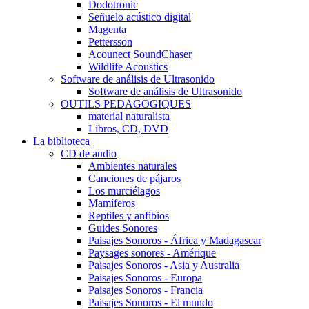
Dodotronic
Señuelo acústico digital
Magenta
Pettersson
Acounect SoundChaser
Wildlife Acoustics
Software de análisis de Ultrasonido
Software de análisis de Ultrasonido
OUTILS PEDAGOGIQUES
material naturalista
Libros, CD, DVD
La biblioteca
CD de audio
Ambientes naturales
Canciones de pájaros
Los murciélagos
Mamíferos
Reptiles y anfibios
Guides Sonores
Paisajes Sonoros - África y Madagascar
Paysages sonores - Amérique
Paisajes Sonoros - Asia y Australia
Paisajes Sonoros - Europa
Paisajes Sonoros - Francia
Paisajes Sonoros - El mundo