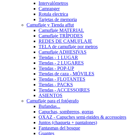
Intervalómetros
Camranger
Rotula electrica
Tarjetas de memoria
Camuflaje y Tienda affut
Camuflaje MATERIAL
Camuflaje TRÍPODES
REDES DE CAMUFLAJE
TELA de camuflaje por metros
Camuflaje ADHESIVAS
Tiendas - 1 LUGAR
Tiendas - 2 LUGARES
Tiendas - POP-UP
Tiendas de caza - MÓVILES
Tiendas - FLOTANTES
Tiendas - PACKS
Tiendas - ACCESSOIRES
ASIENTOS
Camuflaje para el fotógrafo
Bufandas...
Capuchas, sombreros, gorras
OXAZ - Capuches semi-rigides & accessoires
Juntos (chaqueta + pantalones)
Fantasmas del bosque
Guantes