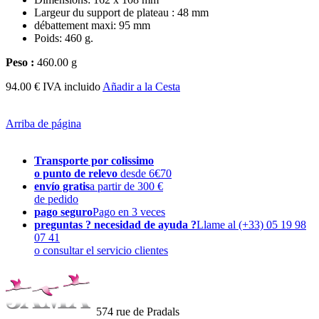
Largeur
du support de plateau
:
48
mm
débattement maxi: 95 mm
Poids: 460 g.
Peso :
460.00 g
94.00 € IVA incluido
Añadir a la Cesta
Arriba de página
Transporte por colissimo
o punto de relevo
desde 6€70
envío gratis
a partir de 300 €
de pedido
pago seguro
Pago en 3 veces
preguntas ? necesidad de ayuda ?
Llame al (+33) 05 19 98
07 41
o consultar el servicio clientes
574 rue de Pradals