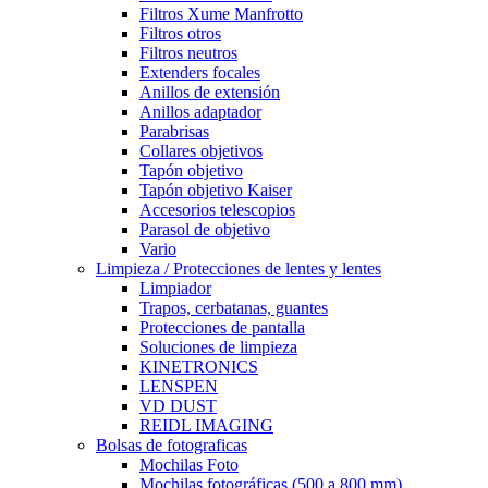
Filtros Xume Manfrotto
Filtros otros
Filtros neutros
Extenders focales
Anillos de extensión
Anillos adaptador
Parabrisas
Collares objetivos
Tapón objetivo
Tapón objetivo Kaiser
Accesorios telescopios
Parasol de objetivo
Vario
Limpieza / Protecciones de lentes y lentes
Limpiador
Trapos, cerbatanas, guantes
Protecciones de pantalla
Soluciones de limpieza
KINETRONICS
LENSPEN
VD DUST
REIDL IMAGING
Bolsas de fotograficas
Mochilas Foto
Mochilas fotográficas (500 a 800 mm)