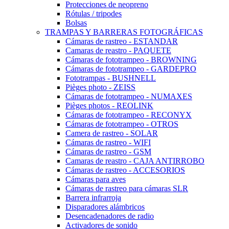
Protecciones de neopreno
Rótulas / tripodes
Bolsas
TRAMPAS Y BARRERAS FOTOGRÁFICAS
Cámaras de rastreo - ESTANDAR
Camaras de reastro - PAQUETE
Cámaras de fototrampeo - BROWNING
Cámaras de fototrampeo - GARDEPRO
Fototrampas - BUSHNELL
Pièges photo - ZEISS
Cámaras de fototrampeo - NUMAXES
Pièges photos - REOLINK
Cámaras de fototrampeo - RECONYX
Cámaras de fototrampeo - OTROS
Camera de rastreo - SOLAR
Cámaras de rastreo - WIFI
Cámaras de rastreo - GSM
Camaras de reastro - CAJA ANTIRROBO
Cámaras de rastreo - ACCESORIOS
Cámaras para aves
Cámaras de rastreo para cámaras SLR
Barrera infrarroja
Disparadores alámbricos
Desencadenadores de radio
Activadores de sonido