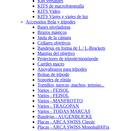
Kits versátiles
KITS de macrofotografía
KITS Video
KITS Viajes y viajes de luz
Accesorios Bola y trípodes
Bases niveladoras
Brazos mágicos
Jaula de la cámara
Collares objetivos
Bandejas en forma de L / L-Brackets
Manijas del objetivo
Protectores de trípode/monópode
Carriles macro
Apoyabrazos para trípodes
Bolsas de trípode
Soportes de rótula
Tornillos, tuercas, machos, terrajas...
Varios - FEISOL
Varios - FEISOL
Varios - MANFROTTO
Varios - TRAGOPAN
Varios - TODAS MARCAS
Bandejas - AUGENBLICKE
Placas - ARCA SWISS Classic
Placas - ARCA SWISS Monoball®Fix