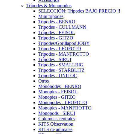
Accesorios
Trípodes & Monopodos
SELECCIÓN: Trípodes BAJO PRECIO !!
Mini trípodes
Trípodes - BENRO
Tripodes - CULLMANN
Trípodes - FEISOL
Trípodes - GITZO
Tripodes/Gorillapod JOBY
Trípodes - LEOFOTO
Tripodes - MANFROTTO
Trípodes - SIRUI
Tripodes - SMALLRIG
Tripodes - STARBLITZ
Tripodes - UNILOC
Otros
Monópodes - BENRO
Monopies - FEISOL
Monopies - GITZO
Monopodes - LEOFOTO
Monopies - MANFROTTO
Monopods - SIRUI
Columnas centrales
KITS Observation
KITS de animales