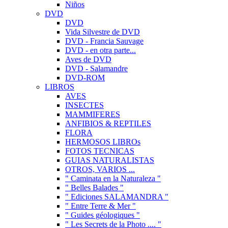
Niños
DVD
DVD
Vida Silvestre de DVD
DVD - Francia Sauvage
DVD - en otra parte...
Aves de DVD
DVD - Salamandre
DVD-ROM
LIBROS
AVES
INSECTES
MAMMIFERES
ANFIBIOS & REPTILES
FLORA
HERMOSOS LIBROs
FOTOS TECNICAS
GUIAS NATURALISTAS
OTROS, VARIOS ...
" Caminata en la Naturaleza "
" Belles Balades "
" Ediciones SALAMANDRA "
" Entre Terre & Mer "
" Guides géologiques "
" Les Secrets de la Photo .... "