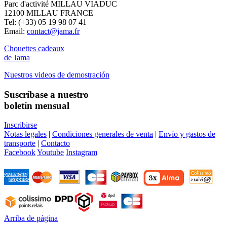
Parc d'activité MILLAU VIADUC
12100 MILLAU FRANCE
Tel: (+33) 05 19 98 07 41
Email:
contact@jama.fr
Chouettes cadeaux
de Jama
Nuestros videos de demostración
Suscríbase a nuestro
boletín mensual
Inscribirse
Notas legales
|
Condiciones generales de venta
|
Envío y gastos de
transporte
|
Contacto
Facebook
Youtube
Instagram
Arriba de página