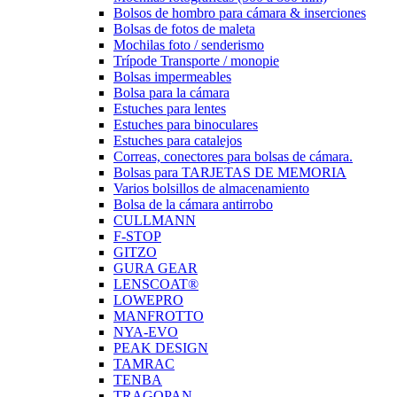
Bolsos de hombro para cámara & inserciones
Bolsas de fotos de maleta
Mochilas foto / senderismo
Trípode Transporte / monopie
Bolsas impermeables
Bolsa para la cámara
Estuches para lentes
Estuches para binoculares
Estuches para catalejos
Correas, conectores para bolsas de cámara.
Bolsas para TARJETAS DE MEMORIA
Varios bolsillos de almacenamiento
Bolsa de la cámara antirrobo
CULLMANN
F-STOP
GITZO
GURA GEAR
LENSCOAT®
LOWEPRO
MANFROTTO
NYA-EVO
PEAK DESIGN
TAMRAC
TENBA
TRAGOPAN