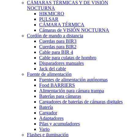
CÁMARAS TÉRMICAS Y DE VISIÓN
NOCTURNA
HIKMICRO
PULSAR
CÁMARA TÉRMICA
Cámaras de VISIÓN NOCTURNA
Cordón de mando a distancia
Cuerdas para BIR3
Cuerdas para BIR2
Cable para BIR 4
Cable para culatas de hombro
Disparadores manuales
Jack del cable
Fuente de alimentación
Fuentes de alimentación autónomas
Food BARRIERS
Alimentación para cámara trampa
Baterías para cámaras
Cargadores de baterías de cámaras digitales
Batería
Cargador
Adaptadores
Pilas y acumuladores
Vario
Flashes e iluminación