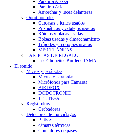
Para ir a Alaska
Para ir a Asia
Antorchas y luces delanteras
Oportunidades
Carcasas y lentes usados
Prismáticos y catalejos usados
Rótulas y placas usadas
Bolsas usadas y almacenamiento
Trípodes y monopies usados
MISCELÁNEAS
TARJETAS DE REGALO
Les Chouettes Burdeos JAMA
El sonido
Micros y parábolas
Micros y parábolas
Micrófonos para Cámaras
BIRDFOX
DODOTRONIC
TELINGA
Registradors
Grabadoras
Detectores de murciélagos
Batbox
cámaras térmicas
Contadores de pases