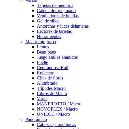
Varios
Tarjetas de memoria
Calentador pie, mano
Ventiladores de huellas
Gel de sílice
Antorchas y luces delanteras
Lectores de tarjetas
Herramientas
Macro fotografía
Lentes
Bean bags
Juego anillos anadidos
Fuelle
Centrándose Rail
Reflector
Clips de flores
Alumbrado
Trípodes Macro
Libros de Macro
Vario
MANFROTTO / Macro
NOVOFLEX / Macro
UNILOC / Macro
Panorámico
Cabezas panorámicas