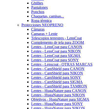
Ghillies
Pantalones
Ponchos
Chaquetas, camisas...
Ropa térmica
Protecciones NEOPRENO
Cámaras
Camaras + Lente
Telescopios terrestres - LensCoat
Complemento de tela para ZOOM
Lentes - LensCoat para CANON
Lentes - LensCoat para NIKON
Lentes - LensCoat para SIGMA
Lentes - LensCoat para SONY
Lentes - Lenscoat - OTRAS MARCAS
Lentes - CamShield para CANON
Lentes - CamShield para NIKON
Lentes - CamShield para SONY
Lentes - CamShield para SIGMA
Lentes - CamShield para TAMRON
Lentes - HugaNature para CANON
Lentes - HugaNature para NIKON
Objetivos - HugaNature para SIGMA
Lentes - HugaNature para SONY
Lentes - HugaNature para NIKON