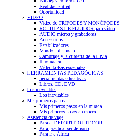
Bandejas en forma de L
Realidad virtual
Oportunidad
VIDEO
Vídeo de TRÍPODES Y MONÓPODES
RÓTULAS DE FLUIDOS para vídeo
AUDIO micrós y grabadoras
Accessorios
Estabilizadores
Mando a distancia
Camuflaje y la cubierta de la lluvia
Iluminación
Vídeo bolsas especiales
HERRAMIENTAS PEDAGÓGICAS
herramientas educativas
Libros, CD, DVD
Los inevitables
Los inevitables
Mis primeros pasos
Mis primeros pasos en la mirada
Mis primeros pasos en macro
Asistencia de viaje
Para el DEPORTE OUTDOOR
Para practicar senderismo
Para ir a África