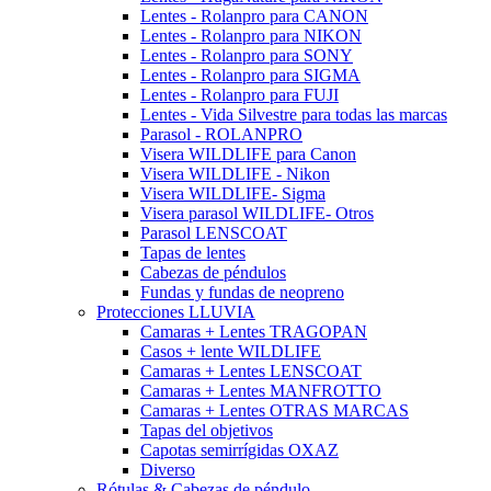
Lentes - Rolanpro para CANON
Lentes - Rolanpro para NIKON
Lentes - Rolanpro para SONY
Lentes - Rolanpro para SIGMA
Lentes - Rolanpro para FUJI
Lentes - Vida Silvestre para todas las marcas
Parasol - ROLANPRO
Visera WILDLIFE para Canon
Visera WILDLIFE - Nikon
Visera WILDLIFE- Sigma
Visera parasol WILDLIFE- Otros
Parasol LENSCOAT
Tapas de lentes
Cabezas de péndulos
Fundas y fundas de neopreno
Protecciones LLUVIA
Camaras + Lentes TRAGOPAN
Casos + lente WILDLIFE
Camaras + Lentes LENSCOAT
Camaras + Lentes MANFROTTO
Camaras + Lentes OTRAS MARCAS
Tapas del objetivos
Capotas semirrígidas OXAZ
Diverso
Rótulas & Cabezas de péndulo