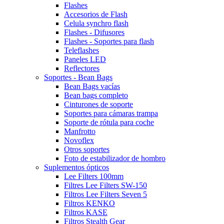
Flashes
Accesorios de Flash
Celula synchro flash
Flashes - Difusores
Flashes - Soportes para flash
Teleflashes
Paneles LED
Reflectores
Soportes - Bean Bags
Bean Bags vacías
Bean bags completo
Cinturones de soporte
Soportes para cámaras trampa
Soporte de rótula para coche
Manfrotto
Novoflex
Otros soportes
Foto de estabilizador de hombro
Suplementos ópticos
Lee Filters 100mm
Filtres Lee Filters SW-150
Filtros Lee Filters Seven 5
Filtros KENKO
Filtros KASE
Filtros Stealth Gear