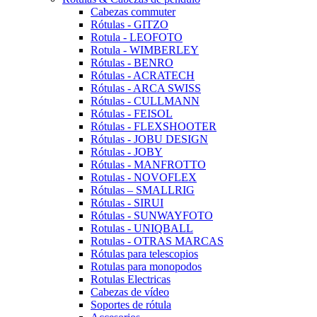
Cabezas commuter
Rótulas - GITZO
Rotula - LEOFOTO
Rotula - WIMBERLEY
Rótulas - BENRO
Rótulas - ACRATECH
Rótulas - ARCA SWISS
Rótulas - CULLMANN
Rótulas - FEISOL
Rótulas - FLEXSHOOTER
Rótulas - JOBU DESIGN
Rótulas - JOBY
Rótulas - MANFROTTO
Rotulas - NOVOFLEX
Rótulas – SMALLRIG
Rótulas - SIRUI
Rótulas - SUNWAYFOTO
Rotulas - UNIQBALL
Rotulas - OTRAS MARCAS
Rótulas para telescopios
Rotulas para monopodos
Rotulas Electricas
Cabezas de vídeo
Soportes de rótula