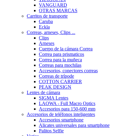
VANGUARD
OTRAS MARCAS
Carritos de transporte
Caruba
Eckla
Correas, arneses, Clips ...
Clips
Arneses
Cuerpo de la cámara Correa
Correa para prismaticos
Correa para la muñeca
Correas para mochilas
Accesorios, conectores correas
Correas de trípode
COTTON CARRIER
PEAK DESIGN
Lentes de cámara
SIGMA Lentes
LAOWA - Full Macro Optics
Accesorios para 150-600 mm
Accesorios de teléfonos inteligentes
Accesorios smartphone
Alicates universales para smartphone
Palitos Selfie