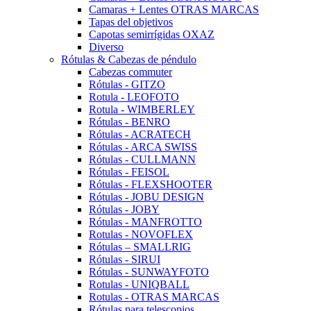
Camaras + Lentes OTRAS MARCAS
Tapas del objetivos
Capotas semirrígidas OXAZ
Diverso
Rótulas & Cabezas de péndulo
Cabezas commuter
Rótulas - GITZO
Rotula - LEOFOTO
Rotula - WIMBERLEY
Rótulas - BENRO
Rótulas - ACRATECH
Rótulas - ARCA SWISS
Rótulas - CULLMANN
Rótulas - FEISOL
Rótulas - FLEXSHOOTER
Rótulas - JOBU DESIGN
Rótulas - JOBY
Rótulas - MANFROTTO
Rotulas - NOVOFLEX
Rótulas – SMALLRIG
Rótulas - SIRUI
Rótulas - SUNWAYFOTO
Rotulas - UNIQBALL
Rotulas - OTRAS MARCAS
Rótulas para telescopios