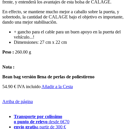
frente, y entenderà los avantajes de esta bolsa de CALAGE.
En effecto, se mantiene mucho mejor a caballo sobre la puerta, y
sobretodo, la cantidad de CALAGE bajo el objetivo es importante,
dando una mejor stabilisaciòn.
+ gancho para el cable para un buen apoyo en la puerta del
vehículo...!
Dimensiones: 27 cm x 22 cm
Peso :
260.00 g
Nota :
Bean bag
versión
llena de
perlas de poliestireno
54.90 € IVA incluido
Añadir a la Cesta
Arriba de página
Transporte por colissimo
o punto de relevo
desde 6€70
envío gratis
a partir de 300 €