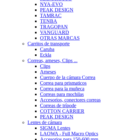
NYA-EVO
PEAK DESIGN
TAMRAC
TENBA
TRAGOPAN
VANGUARD
OTRAS MARCAS
Carritos de transporte
Caruba
Eckla
Correas, arneses, Clips ...
Clips
Arneses
Cuerpo de la cámara Correa
Correa para prismaticos
Correa para la muñeca
Correas para mochilas
Accesorios, conectores correas
Correas de trípode
COTTON CARRIER
PEAK DESIGN
Lentes de cámara
SIGMA Lentes
LAOWA - Full Macro Optics
Accesorios para 150-600 mm