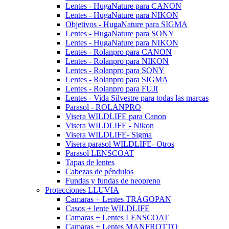
Lentes - HugaNature para CANON
Lentes - HugaNature para NIKON
Objetivos - HugaNature para SIGMA
Lentes - HugaNature para SONY
Lentes - HugaNature para NIKON
Lentes - Rolanpro para CANON
Lentes - Rolanpro para NIKON
Lentes - Rolanpro para SONY
Lentes - Rolanpro para SIGMA
Lentes - Rolanpro para FUJI
Lentes - Vida Silvestre para todas las marcas
Parasol - ROLANPRO
Visera WILDLIFE para Canon
Visera WILDLIFE - Nikon
Visera WILDLIFE- Sigma
Visera parasol WILDLIFE- Otros
Parasol LENSCOAT
Tapas de lentes
Cabezas de péndulos
Fundas y fundas de neopreno
Protecciones LLUVIA
Camaras + Lentes TRAGOPAN
Casos + lente WILDLIFE
Camaras + Lentes LENSCOAT
Camaras + Lentes MANFROTTO