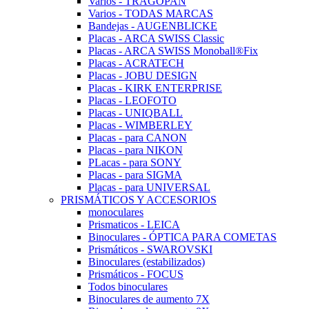
Varios - TRAGOPAN
Varios - TODAS MARCAS
Bandejas - AUGENBLICKE
Placas - ARCA SWISS Classic
Placas - ARCA SWISS Monoball®Fix
Placas - ACRATECH
Placas - JOBU DESIGN
Placas - KIRK ENTERPRISE
Placas - LEOFOTO
Placas - UNIQBALL
Placas - WIMBERLEY
Placas - para CANON
Placas - para NIKON
PLacas - para SONY
Placas - para SIGMA
Placas - para UNIVERSAL
PRISMÁTICOS Y ACCESORIOS
monoculares
Prismaticos - LEICA
Binoculares - ÓPTICA PARA COMETAS
Prismáticos - SWAROVSKI
Binoculares (estabilizados)
Prismáticos - FOCUS
Todos binoculares
Binoculares de aumento 7X