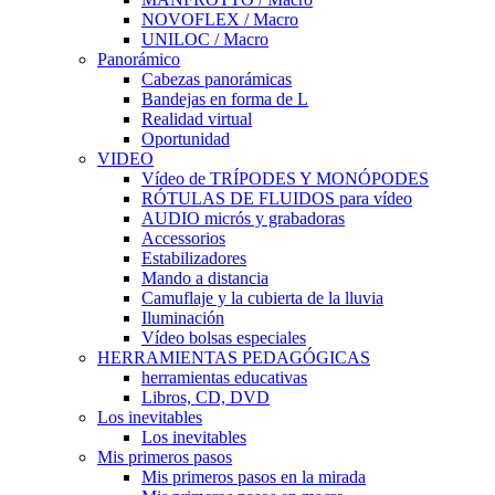
NOVOFLEX / Macro
UNILOC / Macro
Panorámico
Cabezas panorámicas
Bandejas en forma de L
Realidad virtual
Oportunidad
VIDEO
Vídeo de TRÍPODES Y MONÓPODES
RÓTULAS DE FLUIDOS para vídeo
AUDIO micrós y grabadoras
Accessorios
Estabilizadores
Mando a distancia
Camuflaje y la cubierta de la lluvia
Iluminación
Vídeo bolsas especiales
HERRAMIENTAS PEDAGÓGICAS
herramientas educativas
Libros, CD, DVD
Los inevitables
Los inevitables
Mis primeros pasos
Mis primeros pasos en la mirada