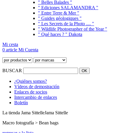
" Belles Balades "
" Ediciones SALAMANDRA "
" Entre Terre & Mer "
" Guides géologiques "
" Les Secrets de la Photo .... "
" Wildlife Photographer of the Year "
" Qué haces ? " Dakota
Mi cesta
0 article
Mi Cuenta
BUSCAR
¿Quiénes somos?
Vídeos de demostración
Enlaces de socios
Intercambio de enlaces
Boletín
La tienda Jama Sittelle
Jama Sittelle
Macro fotografía > Bean bags
regresar a la lista