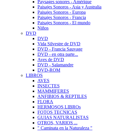
Paysages sonores - Amérique
Paisajes Sonoros - Asia y Australia
Paisajes Sonoros - Europa
Paisajes Sonoros - Francia
Paisajes Sonoros - El mundo
Niños
DVD
DVD
Vida Silvestre de DVD
DVD - Francia Sauvage
DVD - en otra parte...
Aves de DVD
DVD - Salamandre
DVD-ROM
LIBROS
AVES
INSECTES
MAMMIFERES
ANFIBIOS & REPTILES
FLORA
HERMOSOS LIBROs
FOTOS TECNICAS
GUIAS NATURALISTAS
OTROS, VARIOS ...
" Caminata en la Naturaleza "