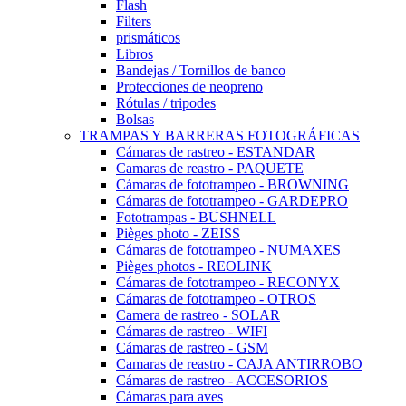
Flash
Filters
prismáticos
Libros
Bandejas / Tornillos de banco
Protecciones de neopreno
Rótulas / tripodes
Bolsas
TRAMPAS Y BARRERAS FOTOGRÁFICAS
Cámaras de rastreo - ESTANDAR
Camaras de reastro - PAQUETE
Cámaras de fototrampeo - BROWNING
Cámaras de fototrampeo - GARDEPRO
Fototrampas - BUSHNELL
Pièges photo - ZEISS
Cámaras de fototrampeo - NUMAXES
Pièges photos - REOLINK
Cámaras de fototrampeo - RECONYX
Cámaras de fototrampeo - OTROS
Camera de rastreo - SOLAR
Cámaras de rastreo - WIFI
Cámaras de rastreo - GSM
Camaras de reastro - CAJA ANTIRROBO
Cámaras de rastreo - ACCESORIOS
Cámaras para aves