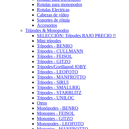
Rotulas para monopodos
Rotulas Electricas
Cabezas de vídeo
Soportes de rótula
Accesorios
Trípodes & Monopodos
SELECCIÓN: Trípodes BAJO PRECIO !!
Mini trípodes
Trípodes - BENRO
Tripodes - CULLMANN
Trípodes - FEISOL
Trípodes - GITZO
Tripodes/Gorillapod JOBY
Trípodes - LEOFOTO
Tripodes - MANFROTTO
Trípodes - SIRUI
Tripodes - SMALLRIG
Tripodes - STARBLITZ
Tripodes - UNILOC
Otros
Monópodes - BENRO
Monopies - FEISOL
Monopies - GITZO
Monopodes - LEOFOTO
Monopies - MANFROTTO