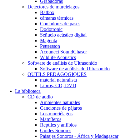
Grabadoras
Detectores de murciélagos
Batbox
cámaras térmicas
Contadores de pases
Dodotronic
Señuelo acústico digital
Magenta
Pettersson
Acounect SoundChaser
Wildlife Acoustics
Software de análisis de Ultrasonido
Software de análisis de Ultrasonido
OUTILS PEDAGOGIQUES
material naturalista
Libros, CD, DVD
La biblioteca
CD de audio
Ambientes naturales
Canciones de pájaros
Los murciélagos
Mamíferos
Reptiles y anfibios
Guides Sonores
Paisajes Sonoros - África y Madagascar