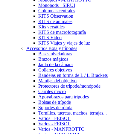
Monopods - SIRUI
Columnas centrales
KITS Observation
KITS de animales
Kits versátiles
KITS de macrofotografía
KITS Video
KITS Viajes y viajes de luz
Accesorios Bola y trípodes
Bases niveladoras
Brazos mágicos
Jaula de la cámara
Collares objetivos
Bandejas en forma de L / L-Brackets
Manijas del objetivo
Protectores de trípode/monópode
Carriles macro
Apoyabrazos para trípodes
Bolsas de trípode
Soportes de rótula
Tornillos, tuercas, machos, terrajas...
Varios - FEISOL
Varios - FEISOL
Varios - MANFROTTO