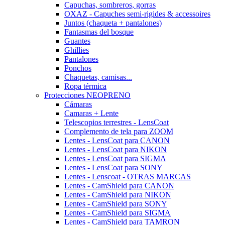
Capuchas, sombreros, gorras
OXAZ - Capuches semi-rigides & accessoires
Juntos (chaqueta + pantalones)
Fantasmas del bosque
Guantes
Ghillies
Pantalones
Ponchos
Chaquetas, camisas...
Ropa térmica
Protecciones NEOPRENO
Cámaras
Camaras + Lente
Telescopios terrestres - LensCoat
Complemento de tela para ZOOM
Lentes - LensCoat para CANON
Lentes - LensCoat para NIKON
Lentes - LensCoat para SIGMA
Lentes - LensCoat para SONY
Lentes - Lenscoat - OTRAS MARCAS
Lentes - CamShield para CANON
Lentes - CamShield para NIKON
Lentes - CamShield para SONY
Lentes - CamShield para SIGMA
Lentes - CamShield para TAMRON