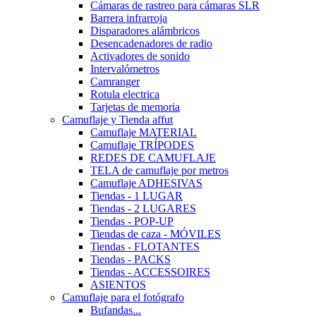
Cámaras de rastreo para cámaras SLR
Barrera infrarroja
Disparadores alámbricos
Desencadenadores de radio
Activadores de sonido
Intervalómetros
Camranger
Rotula electrica
Tarjetas de memoria
Camuflaje y Tienda affut
Camuflaje MATERIAL
Camuflaje TRÍPODES
REDES DE CAMUFLAJE
TELA de camuflaje por metros
Camuflaje ADHESIVAS
Tiendas - 1 LUGAR
Tiendas - 2 LUGARES
Tiendas - POP-UP
Tiendas de caza - MÓVILES
Tiendas - FLOTANTES
Tiendas - PACKS
Tiendas - ACCESSOIRES
ASIENTOS
Camuflaje para el fotógrafo
Bufandas...