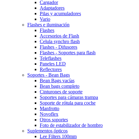
Cargador
Adaptadores
Pilas y acumuladores
Vario
Flashes e iluminación
Flashes
Accesorios de Flash
Celula synchro flash
Flashes - Difusores
Flashes - Soportes para flash
Teleflashes
Paneles LED
Reflectores
Soportes - Bean Bags
Bean Bags vacías
Bean bags completo
Cinturones de soporte
Soportes para cámaras trampa
Soporte de rótula para coche
Manfrotto
Novoflex
Otros soportes
Foto de estabilizador de hombro
Suplementos ópticos
Lee Filters 100mm