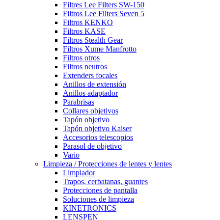
Filtres Lee Filters SW-150
Filtros Lee Filters Seven 5
Filtros KENKO
Filtros KASE
Filtros Stealth Gear
Filtros Xume Manfrotto
Filtros otros
Filtros neutros
Extenders focales
Anillos de extensión
Anillos adaptador
Parabrisas
Collares objetivos
Tapón objetivo
Tapón objetivo Kaiser
Accesorios telescopios
Parasol de objetivo
Vario
Limpieza / Protecciones de lentes y lentes
Limpiador
Trapos, cerbatanas, guantes
Protecciones de pantalla
Soluciones de limpieza
KINETRONICS
LENSPEN