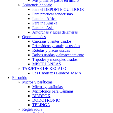
Mis primeros pasos en macro
Asistencia de viaje
Para el DEPORTE OUTDOOR
Para practicar senderismo
Para ir a África
Para ir a Alaska
Para ir a Asia
Antorchas y luces delanteras
Oportunidades
Carcasas y lentes usados
Prismáticos y catalejos usados
Rótulas y placas usadas
Bolsas usadas y almacenamiento
Trípodes y monopies usados
MISCELÁNEAS
TARJETAS DE REGALO
Les Chouettes Burdeos JAMA
El sonido
Micros y parábolas
Micros y parábolas
Micrófonos para Cámaras
BIRDFOX
DODOTRONIC
TELINGA
Registradors