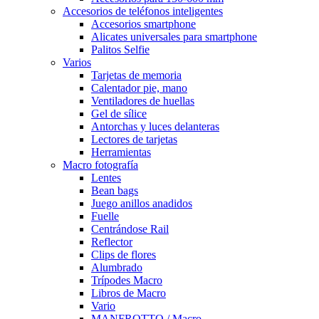
Accesorios de teléfonos inteligentes
Accesorios smartphone
Alicates universales para smartphone
Palitos Selfie
Varios
Tarjetas de memoria
Calentador pie, mano
Ventiladores de huellas
Gel de sílice
Antorchas y luces delanteras
Lectores de tarjetas
Herramientas
Macro fotografía
Lentes
Bean bags
Juego anillos anadidos
Fuelle
Centrándose Rail
Reflector
Clips de flores
Alumbrado
Trípodes Macro
Libros de Macro
Vario
MANFROTTO / Macro