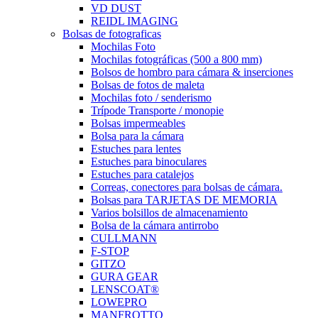
VD DUST
REIDL IMAGING
Bolsas de fotograficas
Mochilas Foto
Mochilas fotográficas (500 a 800 mm)
Bolsos de hombro para cámara & inserciones
Bolsas de fotos de maleta
Mochilas foto / senderismo
Trípode Transporte / monopie
Bolsas impermeables
Bolsa para la cámara
Estuches para lentes
Estuches para binoculares
Estuches para catalejos
Correas, conectores para bolsas de cámara.
Bolsas para TARJETAS DE MEMORIA
Varios bolsillos de almacenamiento
Bolsa de la cámara antirrobo
CULLMANN
F-STOP
GITZO
GURA GEAR
LENSCOAT®
LOWEPRO
MANFROTTO