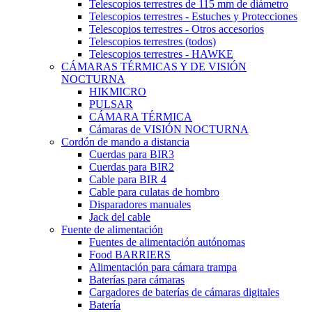
Telescopios terrestres de 115 mm de diámetro
Telescopios terrestres - Estuches y Protecciones
Telescopios terrestres - Otros accesorios
Telescopios terrestres (todos)
Telescopios terrestres - HAWKE
CÁMARAS TÉRMICAS Y DE VISIÓN
NOCTURNA
HIKMICRO
PULSAR
CÁMARA TÉRMICA
Cámaras de VISIÓN NOCTURNA
Cordón de mando a distancia
Cuerdas para BIR3
Cuerdas para BIR2
Cable para BIR 4
Cable para culatas de hombro
Disparadores manuales
Jack del cable
Fuente de alimentación
Fuentes de alimentación autónomas
Food BARRIERS
Alimentación para cámara trampa
Baterías para cámaras
Cargadores de baterías de cámaras digitales
Batería