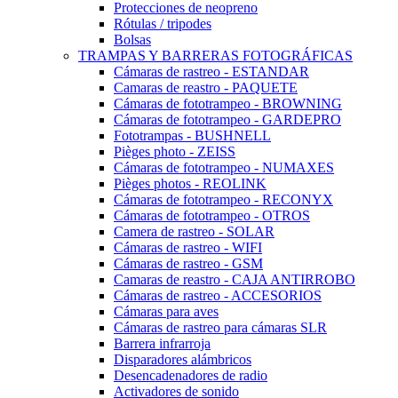
Protecciones de neopreno
Rótulas / tripodes
Bolsas
TRAMPAS Y BARRERAS FOTOGRÁFICAS
Cámaras de rastreo - ESTANDAR
Camaras de reastro - PAQUETE
Cámaras de fototrampeo - BROWNING
Cámaras de fototrampeo - GARDEPRO
Fototrampas - BUSHNELL
Pièges photo - ZEISS
Cámaras de fototrampeo - NUMAXES
Pièges photos - REOLINK
Cámaras de fototrampeo - RECONYX
Cámaras de fototrampeo - OTROS
Camera de rastreo - SOLAR
Cámaras de rastreo - WIFI
Cámaras de rastreo - GSM
Camaras de reastro - CAJA ANTIRROBO
Cámaras de rastreo - ACCESORIOS
Cámaras para aves
Cámaras de rastreo para cámaras SLR
Barrera infrarroja
Disparadores alámbricos
Desencadenadores de radio
Activadores de sonido