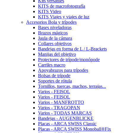
Kits versátiles
KITS de macrofotografía
KITS Video
KITS Viajes y viajes de luz
Accesorios Bola y trípodes
Bases niveladoras
Brazos mágicos
Jaula de la cámara
Collares objetivos
Bandejas en forma de L / L-Brackets
Manijas del objetivo
Protectores de trípode/monópode
Carriles macro
Apoyabrazos para trípodes
Bolsas de trípode
Soportes de rótula
Tornillos, tuercas, machos, terrajas...
Varios - FEISOL
Varios - FEISOL
Varios - MANFROTTO
Varios - TRAGOPAN
Varios - TODAS MARCAS
Bandejas - AUGENBLICKE
Placas - ARCA SWISS Classic
Placas - ARCA SWISS Monoball®Fix