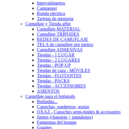
Intervalómetros
Camranger
Rotula electrica
Tarjetas de memoria
Camuflaje y Tienda affut
Camuflaje MATERIAL
Camuflaje TRÍPODES
REDES DE CAMUFLAJE
TELA de camuflaje por metros
Camuflaje ADHESIVAS
Tiendas - 1 LUGAR
Tiendas - 2 LUGARES
Tiendas - POP-UP
Tiendas de caza - MÓVILES
Tiendas - FLOTANTES
Tiendas - PACKS
Tiendas - ACCESSOIRES
ASIENTOS
Camuflaje para el fotógrafo
Bufandas...
Capuchas, sombreros, gorras
OXAZ - Capuches semi-rigides & accessoires
Juntos (chaqueta + pantalones)
Fantasmas del bosque
Guantes