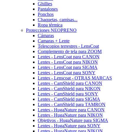
Ghillies
Pantalones
Ponchos
Chaquetas, camisas...
Ropa térmica
Protecciones NEOPRENO
Cámaras
Camaras + Lente
Telescopios terrestres - LensCoat
Complemento de tela para ZOOM
Lentes - LensCoat para CANON
Lentes - LensCoat para NIKON
Lentes - LensCoat para SIGMA
Lentes - LensCoat para SONY
Lentes - Lenscoat - OTRAS MARCAS
Lentes - CamShield para CANON
Lentes - CamShield para NIKON
Lentes - CamShield para SONY
Lentes - CamShield para SIGMA
Lentes - CamShield para TAMRON
Lentes - HugaNature para CANON
Lentes - HugaNature para NIKON
Objetivos - HugaNature para SIGMA
Lentes - HugaNature para SONY
Lentes - HugaNature para NIKON