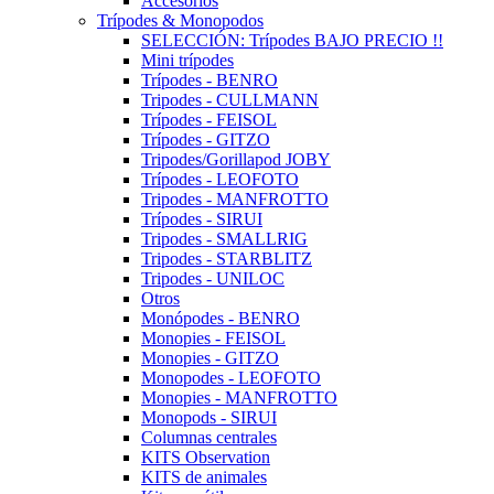
Accesorios
Trípodes & Monopodos
SELECCIÓN: Trípodes BAJO PRECIO !!
Mini trípodes
Trípodes - BENRO
Tripodes - CULLMANN
Trípodes - FEISOL
Trípodes - GITZO
Tripodes/Gorillapod JOBY
Trípodes - LEOFOTO
Tripodes - MANFROTTO
Trípodes - SIRUI
Tripodes - SMALLRIG
Tripodes - STARBLITZ
Tripodes - UNILOC
Otros
Monópodes - BENRO
Monopies - FEISOL
Monopies - GITZO
Monopodes - LEOFOTO
Monopies - MANFROTTO
Monopods - SIRUI
Columnas centrales
KITS Observation
KITS de animales