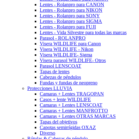
Lentes - Rolanpro para CANON
Lentes - Rolanpro para NIKON
Lentes - Rolanpro para SONY
Lentes - Rolanpro para SIGMA
Lentes - Rolanpro para FUJI
Lentes - Vida Silvestre para todas las marcas
Parasol - ROLANPRO
Visera WILDLIFE para Canon
Visera WILDLIFE - Nikon
Visera WILDLIFE- Sigma
Visera parasol WILDLIFE- Otros
Parasol LENSCOAT
Tapas de lentes
Cabezas de péndulos
Fundas y fundas de neopreno
Protecciones LLUVIA
Camaras + Lentes TRAGOPAN
Casos + lente WILDLIFE
Camaras + Lentes LENSCOAT
Camaras + Lentes MANFROTTO
Camaras + Lentes OTRAS MARCAS
Tapas del objetivos
Capotas semirrígidas OXAZ
Diverso
Rótulas & Cabezas de péndulo