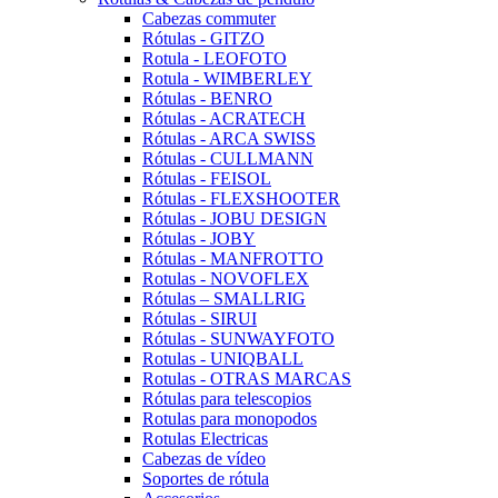
Cabezas commuter
Rótulas - GITZO
Rotula - LEOFOTO
Rotula - WIMBERLEY
Rótulas - BENRO
Rótulas - ACRATECH
Rótulas - ARCA SWISS
Rótulas - CULLMANN
Rótulas - FEISOL
Rótulas - FLEXSHOOTER
Rótulas - JOBU DESIGN
Rótulas - JOBY
Rótulas - MANFROTTO
Rotulas - NOVOFLEX
Rótulas – SMALLRIG
Rótulas - SIRUI
Rótulas - SUNWAYFOTO
Rotulas - UNIQBALL
Rotulas - OTRAS MARCAS
Rótulas para telescopios
Rotulas para monopodos
Rotulas Electricas
Cabezas de vídeo
Soportes de rótula