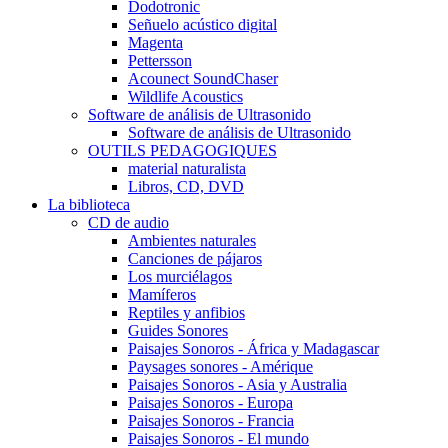
Dodotronic
Señuelo acústico digital
Magenta
Pettersson
Acounect SoundChaser
Wildlife Acoustics
Software de análisis de Ultrasonido
Software de análisis de Ultrasonido
OUTILS PEDAGOGIQUES
material naturalista
Libros, CD, DVD
La biblioteca
CD de audio
Ambientes naturales
Canciones de pájaros
Los murciélagos
Mamíferos
Reptiles y anfibios
Guides Sonores
Paisajes Sonoros - África y Madagascar
Paysages sonores - Amérique
Paisajes Sonoros - Asia y Australia
Paisajes Sonoros - Europa
Paisajes Sonoros - Francia
Paisajes Sonoros - El mundo