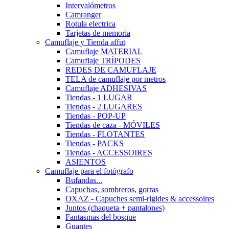
Intervalómetros
Camranger
Rotula electrica
Tarjetas de memoria
Camuflaje y Tienda affut
Camuflaje MATERIAL
Camuflaje TRÍPODES
REDES DE CAMUFLAJE
TELA de camuflaje por metros
Camuflaje ADHESIVAS
Tiendas - 1 LUGAR
Tiendas - 2 LUGARES
Tiendas - POP-UP
Tiendas de caza - MÓVILES
Tiendas - FLOTANTES
Tiendas - PACKS
Tiendas - ACCESSOIRES
ASIENTOS
Camuflaje para el fotógrafo
Bufandas...
Capuchas, sombreros, gorras
OXAZ - Capuches semi-rigides & accessoires
Juntos (chaqueta + pantalones)
Fantasmas del bosque
Guantes