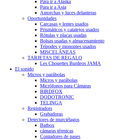
Para ir a Alaska
Para ir a Asia
Antorchas y luces delanteras
Oportunidades
Carcasas y lentes usados
Prismáticos y catalejos usados
Rótulas y placas usadas
Bolsas usadas y almacenamiento
Trípodes y monopies usados
MISCELÁNEAS
TARJETAS DE REGALO
Les Chouettes Burdeos JAMA
El sonido
Micros y parábolas
Micros y parábolas
Micrófonos para Cámaras
BIRDFOX
DODOTRONIC
TELINGA
Registradors
Grabadoras
Detectores de murciélagos
Batbox
cámaras térmicas
Contadores de pases