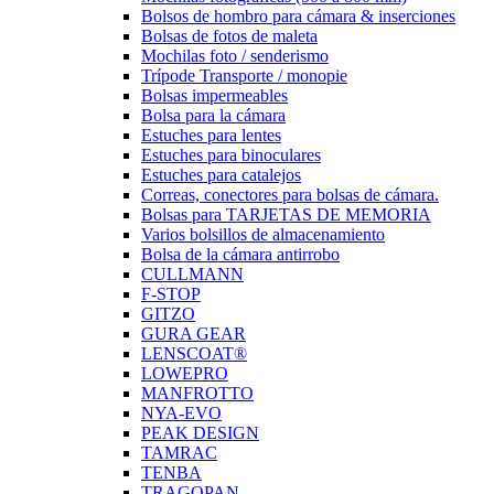
Bolsos de hombro para cámara & inserciones
Bolsas de fotos de maleta
Mochilas foto / senderismo
Trípode Transporte / monopie
Bolsas impermeables
Bolsa para la cámara
Estuches para lentes
Estuches para binoculares
Estuches para catalejos
Correas, conectores para bolsas de cámara.
Bolsas para TARJETAS DE MEMORIA
Varios bolsillos de almacenamiento
Bolsa de la cámara antirrobo
CULLMANN
F-STOP
GITZO
GURA GEAR
LENSCOAT®
LOWEPRO
MANFROTTO
NYA-EVO
PEAK DESIGN
TAMRAC
TENBA
TRAGOPAN