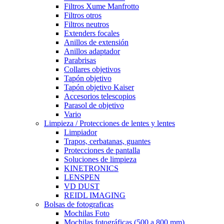
Filtros Xume Manfrotto
Filtros otros
Filtros neutros
Extenders focales
Anillos de extensión
Anillos adaptador
Parabrisas
Collares objetivos
Tapón objetivo
Tapón objetivo Kaiser
Accesorios telescopios
Parasol de objetivo
Vario
Limpieza / Protecciones de lentes y lentes
Limpiador
Trapos, cerbatanas, guantes
Protecciones de pantalla
Soluciones de limpieza
KINETRONICS
LENSPEN
VD DUST
REIDL IMAGING
Bolsas de fotograficas
Mochilas Foto
Mochilas fotográficas (500 a 800 mm)