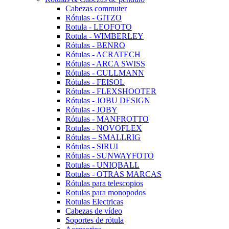
Cabezas commuter
Rótulas - GITZO
Rotula - LEOFOTO
Rotula - WIMBERLEY
Rótulas - BENRO
Rótulas - ACRATECH
Rótulas - ARCA SWISS
Rótulas - CULLMANN
Rótulas - FEISOL
Rótulas - FLEXSHOOTER
Rótulas - JOBU DESIGN
Rótulas - JOBY
Rótulas - MANFROTTO
Rotulas - NOVOFLEX
Rótulas – SMALLRIG
Rótulas - SIRUI
Rótulas - SUNWAYFOTO
Rotulas - UNIQBALL
Rotulas - OTRAS MARCAS
Rótulas para telescopios
Rotulas para monopodos
Rotulas Electricas
Cabezas de vídeo
Soportes de rótula