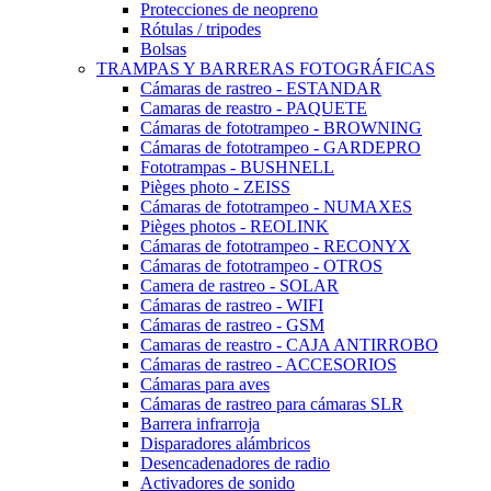
Protecciones de neopreno
Rótulas / tripodes
Bolsas
TRAMPAS Y BARRERAS FOTOGRÁFICAS
Cámaras de rastreo - ESTANDAR
Camaras de reastro - PAQUETE
Cámaras de fototrampeo - BROWNING
Cámaras de fototrampeo - GARDEPRO
Fototrampas - BUSHNELL
Pièges photo - ZEISS
Cámaras de fototrampeo - NUMAXES
Pièges photos - REOLINK
Cámaras de fototrampeo - RECONYX
Cámaras de fototrampeo - OTROS
Camera de rastreo - SOLAR
Cámaras de rastreo - WIFI
Cámaras de rastreo - GSM
Camaras de reastro - CAJA ANTIRROBO
Cámaras de rastreo - ACCESORIOS
Cámaras para aves
Cámaras de rastreo para cámaras SLR
Barrera infrarroja
Disparadores alámbricos
Desencadenadores de radio
Activadores de sonido