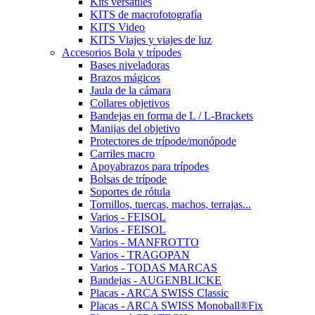
Kits versátiles
KITS de macrofotografía
KITS Video
KITS Viajes y viajes de luz
Accesorios Bola y trípodes
Bases niveladoras
Brazos mágicos
Jaula de la cámara
Collares objetivos
Bandejas en forma de L / L-Brackets
Manijas del objetivo
Protectores de trípode/monópode
Carriles macro
Apoyabrazos para trípodes
Bolsas de trípode
Soportes de rótula
Tornillos, tuercas, machos, terrajas...
Varios - FEISOL
Varios - FEISOL
Varios - MANFROTTO
Varios - TRAGOPAN
Varios - TODAS MARCAS
Bandejas - AUGENBLICKE
Placas - ARCA SWISS Classic
Placas - ARCA SWISS Monoball®Fix