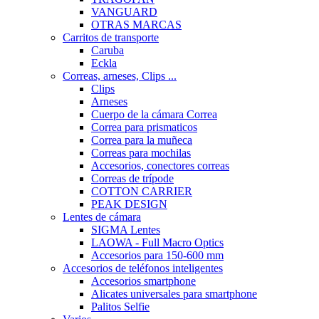
VANGUARD
OTRAS MARCAS
Carritos de transporte
Caruba
Eckla
Correas, arneses, Clips ...
Clips
Arneses
Cuerpo de la cámara Correa
Correa para prismaticos
Correa para la muñeca
Correas para mochilas
Accesorios, conectores correas
Correas de trípode
COTTON CARRIER
PEAK DESIGN
Lentes de cámara
SIGMA Lentes
LAOWA - Full Macro Optics
Accesorios para 150-600 mm
Accesorios de teléfonos inteligentes
Accesorios smartphone
Alicates universales para smartphone
Palitos Selfie