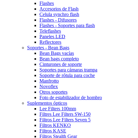
Flashes
Accesorios de Flash
Celula synchro flash
Flashes - Difusores
Flashes - Soportes para flash
Teleflashes
Paneles LED
Reflectores
Soportes - Bean Bags
Bean Bags vacías
Bean bags completo
Cinturones de soporte
Soportes para cámaras trampa
Soporte de rótula para coche
Manfrotto
Novoflex
Otros soportes
Foto de estabilizador de hombro
Suplementos ópticos
Lee Filters 100mm
Filtres Lee Filters SW-150
Filtros Lee Filters Seven 5
Filtros KENKO
Filtros KASE
Filtros Stealth Gear