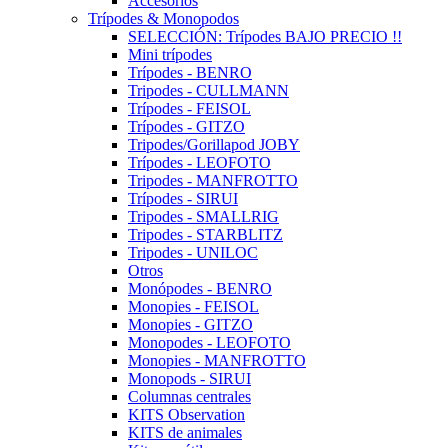
Accesorios
Trípodes & Monopodos
SELECCIÓN: Trípodes BAJO PRECIO !!
Mini trípodes
Trípodes - BENRO
Tripodes - CULLMANN
Trípodes - FEISOL
Trípodes - GITZO
Tripodes/Gorillapod JOBY
Trípodes - LEOFOTO
Tripodes - MANFROTTO
Trípodes - SIRUI
Tripodes - SMALLRIG
Tripodes - STARBLITZ
Tripodes - UNILOC
Otros
Monópodes - BENRO
Monopies - FEISOL
Monopies - GITZO
Monopodes - LEOFOTO
Monopies - MANFROTTO
Monopods - SIRUI
Columnas centrales
KITS Observation
KITS de animales