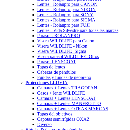
Lentes - Rolanpro para CANON
Lentes - Rolanpro para NIKON
Lentes - Rolanpro para SONY
Lentes - Rolanpro para SIGMA
Lentes - Rolanpro para FUJI
Lentes - Vida Silvestre para todas las marcas
Parasol - ROLANPRO
Visera WILDLIFE para Canon
Visera WILDLIFE - Nikon
Visera WILDLIFE- Sigma
Visera parasol WILDLIFE- Otros
Parasol LENSCOAT
Tapas de lentes
Cabezas de péndulos
Fundas y fundas de neopreno
Protecciones LLUVIA
Camaras + Lentes TRAGOPAN
Casos + lente WILDLIFE
Camaras + Lentes LENSCOAT
Camaras + Lentes MANFROTTO
Camaras + Lentes OTRAS MARCAS
Tapas del objetivos
Capotas semirrígidas OXAZ
Diverso
Rótulas & Cabezas de péndulo