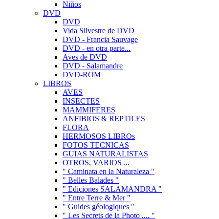
Niños
DVD
DVD
Vida Silvestre de DVD
DVD - Francia Sauvage
DVD - en otra parte...
Aves de DVD
DVD - Salamandre
DVD-ROM
LIBROS
AVES
INSECTES
MAMMIFERES
ANFIBIOS & REPTILES
FLORA
HERMOSOS LIBROs
FOTOS TECNICAS
GUIAS NATURALISTAS
OTROS, VARIOS ...
" Caminata en la Naturaleza "
" Belles Balades "
" Ediciones SALAMANDRA "
" Entre Terre & Mer "
" Guides géologiques "
" Les Secrets de la Photo .... "