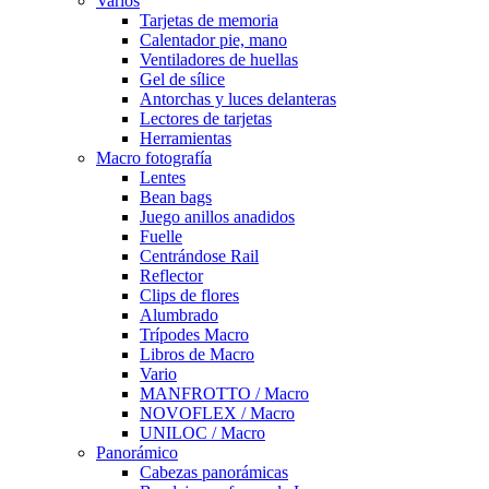
Varios
Tarjetas de memoria
Calentador pie, mano
Ventiladores de huellas
Gel de sílice
Antorchas y luces delanteras
Lectores de tarjetas
Herramientas
Macro fotografía
Lentes
Bean bags
Juego anillos anadidos
Fuelle
Centrándose Rail
Reflector
Clips de flores
Alumbrado
Trípodes Macro
Libros de Macro
Vario
MANFROTTO / Macro
NOVOFLEX / Macro
UNILOC / Macro
Panorámico
Cabezas panorámicas