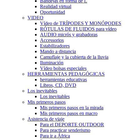
Bandejas en forma de L
Realidad virtual
Oportunidad
VIDEO
Vídeo de TRÍPODES Y MONÓPODES
RÓTULAS DE FLUIDOS para vídeo
AUDIO micrós y grabadoras
Accessorios
Estabilizadores
Mando a distancia
Camuflaje y la cubierta de la lluvia
Iluminación
Vídeo bolsas especiales
HERRAMIENTAS PEDAGÓGICAS
herramientas educativas
Libros, CD, DVD
Los inevitables
Los inevitables
Mis primeros pasos
Mis primeros pasos en la mirada
Mis primeros pasos en macro
Asistencia de viaje
Para el DEPORTE OUTDOOR
Para practicar senderismo
Para ir a África