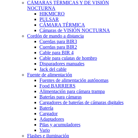
CÁMARAS TÉRMICAS Y DE VISIÓN
NOCTURNA
HIKMICRO
PULSAR
CÁMARA TÉRMICA
Cámaras de VISIÓN NOCTURNA
Cordón de mando a distancia
Cuerdas para BIR3
Cuerdas para BIR2
Cable para BIR 4
Cable para culatas de hombro
Disparadores manuales
Jack del cable
Fuente de alimentación
Fuentes de alimentación autónomas
Food BARRIERS
Alimentación para cámara trampa
Baterías para cámaras
Cargadores de baterías de cámaras digitales
Batería
Cargador
Adaptadores
Pilas y acumuladores
Vario
Flashes e iluminación