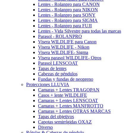
Lentes - Rolanpro para CANON
Lentes - Rolanpro para NIKON
Lentes - Rolanpro para SONY
Lentes - Rolanpro para SIGMA
Lentes - Rolanpro para FUJI
Lentes - Vida Silvestre para todas las marcas
Parasol - ROLANPRO
Visera WILDLIFE para Canon
Visera WILDLIFE - Nikon
Visera WILDLIFE- Sigma
Visera parasol WILDLIFE- Otros
Parasol LENSCOAT
Tapas de lentes
Cabezas de péndulos
Fundas y fundas de neopreno
Protecciones LLUVIA
Camaras + Lentes TRAGOPAN
Casos + lente WILDLIFE
Camaras + Lentes LENSCOAT
Camaras + Lentes MANFROTTO
Camaras + Lentes OTRAS MARCAS
Tapas del objetivos
Capotas semirrígidas OXAZ
Diverso
Rótulas & Cabezas de péndulo