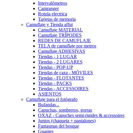
Intervalómetros
Camranger
Rotula electrica
Tarjetas de memoria
Camuflaje y Tienda affut
Camuflaje MATERIAL
Camuflaje TRÍPODES
REDES DE CAMUFLAJE
TELA de camuflaje por metros
Camuflaje ADHESIVAS
Tiendas - 1 LUGAR
Tiendas - 2 LUGARES
Tiendas - POP-UP
Tiendas de caza - MÓVILES
Tiendas - FLOTANTES
Tiendas - PACKS
Tiendas - ACCESSOIRES
ASIENTOS
Camuflaje para el fotógrafo
Bufandas...
Capuchas, sombreros, gorras
OXAZ - Capuches semi-rigides & accessoires
Juntos (chaqueta + pantalones)
Fantasmas del bosque
Guantes