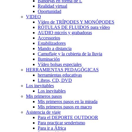
Bandejas en forma de L
Realidad virtual
Oportunidad
VIDEO
Vídeo de TRÍPODES Y MONÓPODES
RÓTULAS DE FLUIDOS para vídeo
AUDIO micrós y grabadoras
Accessorios
Estabilizadores
Mando a distancia
Camuflaje y la cubierta de la lluvia
Iluminación
Vídeo bolsas especiales
HERRAMIENTAS PEDAGÓGICAS
herramientas educativas
Libros, CD, DVD
Los inevitables
Los inevitables
Mis primeros pasos
Mis primeros pasos en la mirada
Mis primeros pasos en macro
Asistencia de viaje
Para el DEPORTE OUTDOOR
Para practicar senderismo
Para ir a África