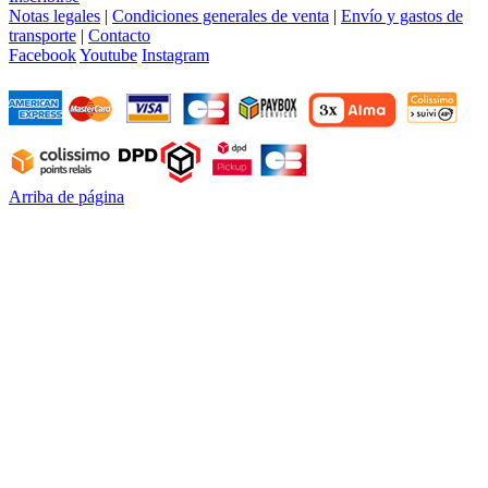
Notas legales
|
Condiciones generales de venta
|
Envío y gastos de
transporte
|
Contacto
Facebook
Youtube
Instagram
Arriba de página