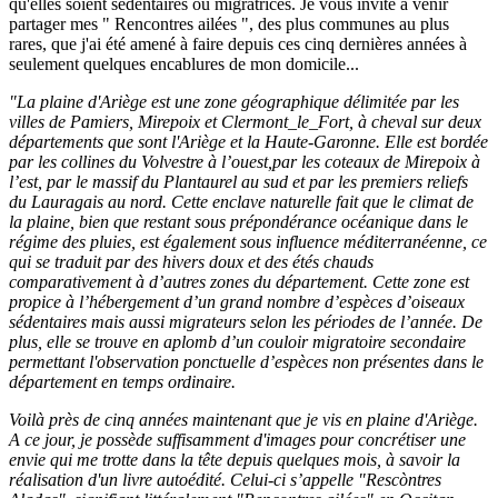
qu'elles soient sédentaires ou migratrices. Je vous invite à venir
partager mes " Rencontres ailées ", des plus communes au plus
rares, que j'ai été amené à faire depuis ces cinq dernières années à
seulement quelques encablures de mon domicile...
"La plaine d'Ariège est une zone géographique délimitée par les
villes de Pamiers, Mirepoix et Clermont_le_Fort, à cheval sur deux
départements que sont l'Ariège et la Haute-Garonne. Elle est bordée
par les collines du Volvestre à l’ouest,par les coteaux de Mirepoix à
l’est, par le massif du Plantaurel au sud et par les premiers reliefs
du Lauragais au nord. Cette enclave naturelle fait que le climat de
la plaine, bien que restant sous prépondérance océanique dans le
régime des pluies, est également sous influence méditerranéenne, ce
qui se traduit par des hivers doux et des étés chauds
comparativement à d’autres zones du département. Cette zone est
propice à l’hébergement d’un grand nombre d’espèces d’oiseaux
sédentaires mais aussi migrateurs selon les périodes de l’année. De
plus, elle se trouve en aplomb d’un couloir migratoire secondaire
permettant l'observation ponctuelle d’espèces non présentes dans le
département en temps ordinaire.
Voilà près de cinq années maintenant que je vis en plaine d'Ariège.
A ce jour, je possède suffisamment d'images pour concrétiser une
envie qui me trotte dans la tête depuis quelques mois, à savoir la
réalisation d'un livre autoédité. Celui-ci s’appelle "Rescòntres