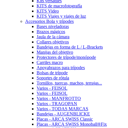
Kits versátiles
KITS de macrofotografía
KITS Video
KITS Viajes y viajes de luz
Accesorios Bola y trípodes
Bases niveladoras
Brazos mágicos
Jaula de la cámara
Collares objetivos
Bandejas en forma de L / L-Brackets
Manijas del objetivo
Protectores de trípode/monópode
Carriles macro
Apoyabrazos para trípodes
Bolsas de trípode
Soportes de rótula
Tornillos, tuercas, machos, terrajas...
Varios - FEISOL
Varios - FEISOL
Varios - MANFROTTO
Varios - TRAGOPAN
Varios - TODAS MARCAS
Bandejas - AUGENBLICKE
Placas - ARCA SWISS Classic
Placas - ARCA SWISS Monoball®Fix