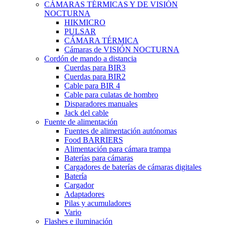
CÁMARAS TÉRMICAS Y DE VISIÓN
NOCTURNA
HIKMICRO
PULSAR
CÁMARA TÉRMICA
Cámaras de VISIÓN NOCTURNA
Cordón de mando a distancia
Cuerdas para BIR3
Cuerdas para BIR2
Cable para BIR 4
Cable para culatas de hombro
Disparadores manuales
Jack del cable
Fuente de alimentación
Fuentes de alimentación autónomas
Food BARRIERS
Alimentación para cámara trampa
Baterías para cámaras
Cargadores de baterías de cámaras digitales
Batería
Cargador
Adaptadores
Pilas y acumuladores
Vario
Flashes e iluminación