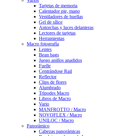
Varios
Tarjetas de memoria
Calentador pie, mano
Ventiladores de huellas
Gel de sílice
Antorchas y luces delanteras
Lectores de tarjetas
Herramientas
Macro fotografía
Lentes
Bean bags
Juego anillos anadidos
Fuelle
Centrándose Rail
Reflector
Clips de flores
Alumbrado
Trípodes Macro
Libros de Macro
Vario
MANFROTTO / Macro
NOVOFLEX / Macro
UNILOC / Macro
Panorámico
Cabezas panorámicas