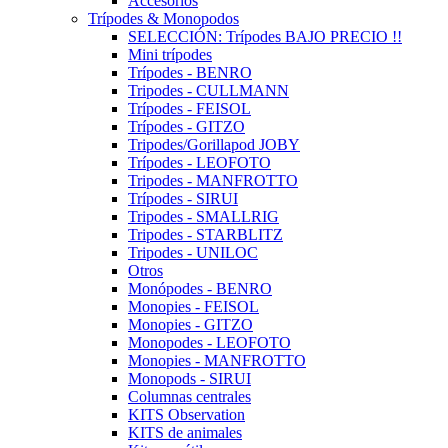
Accesorios
Trípodes & Monopodos
SELECCIÓN: Trípodes BAJO PRECIO !!
Mini trípodes
Trípodes - BENRO
Tripodes - CULLMANN
Trípodes - FEISOL
Trípodes - GITZO
Tripodes/Gorillapod JOBY
Trípodes - LEOFOTO
Tripodes - MANFROTTO
Trípodes - SIRUI
Tripodes - SMALLRIG
Tripodes - STARBLITZ
Tripodes - UNILOC
Otros
Monópodes - BENRO
Monopies - FEISOL
Monopies - GITZO
Monopodes - LEOFOTO
Monopies - MANFROTTO
Monopods - SIRUI
Columnas centrales
KITS Observation
KITS de animales