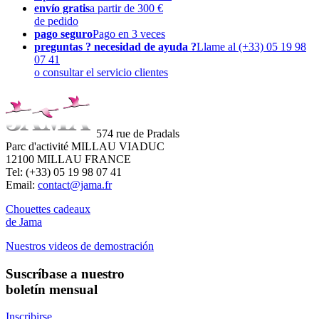
envío gratis
a partir de 300 €
de pedido
pago seguro
Pago en 3 veces
preguntas ? necesidad de ayuda ?
Llame al (+33) 05 19 98
07 41
o consultar el servicio clientes
574 rue de Pradals
Parc d'activité MILLAU VIADUC
12100 MILLAU FRANCE
Tel: (+33) 05 19 98 07 41
Email:
contact@jama.fr
Chouettes cadeaux
de Jama
Nuestros videos de demostración
Suscríbase a nuestro
boletín mensual
Inscribirse