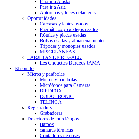
Para ir a Alaska
Para ir a Asia
Antorchas y luces delanteras
Oportunidades
Carcasas y lentes usados
Prismáticos y catalejos usados
Rótulas y placas usadas
Bolsas usadas y almacenamiento
Trípodes y monopies usados
MISCELÁNEAS
TARJETAS DE REGALO
Les Chouettes Burdeos JAMA
El sonido
Micros y parábolas
Micros y parábolas
Micrófonos para Cámaras
BIRDFOX
DODOTRONIC
TELINGA
Registradors
Grabadoras
Detectores de murciélagos
Batbox
cámaras térmicas
Contadores de pases