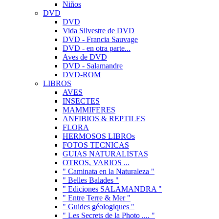
Niños
DVD
DVD
Vida Silvestre de DVD
DVD - Francia Sauvage
DVD - en otra parte...
Aves de DVD
DVD - Salamandre
DVD-ROM
LIBROS
AVES
INSECTES
MAMMIFERES
ANFIBIOS & REPTILES
FLORA
HERMOSOS LIBROs
FOTOS TECNICAS
GUIAS NATURALISTAS
OTROS, VARIOS ...
" Caminata en la Naturaleza "
" Belles Balades "
" Ediciones SALAMANDRA "
" Entre Terre & Mer "
" Guides géologiques "
" Les Secrets de la Photo .... "