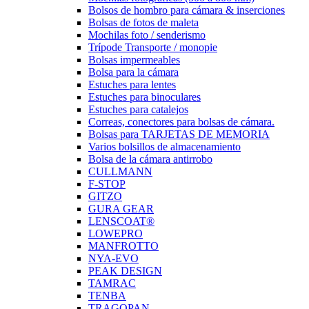
Bolsos de hombro para cámara & inserciones
Bolsas de fotos de maleta
Mochilas foto / senderismo
Trípode Transporte / monopie
Bolsas impermeables
Bolsa para la cámara
Estuches para lentes
Estuches para binoculares
Estuches para catalejos
Correas, conectores para bolsas de cámara.
Bolsas para TARJETAS DE MEMORIA
Varios bolsillos de almacenamiento
Bolsa de la cámara antirrobo
CULLMANN
F-STOP
GITZO
GURA GEAR
LENSCOAT®
LOWEPRO
MANFROTTO
NYA-EVO
PEAK DESIGN
TAMRAC
TENBA
TRAGOPAN