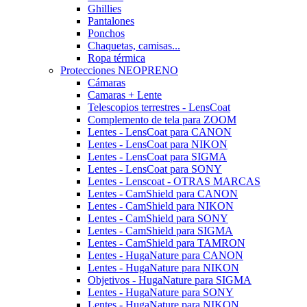
Ghillies
Pantalones
Ponchos
Chaquetas, camisas...
Ropa térmica
Protecciones NEOPRENO
Cámaras
Camaras + Lente
Telescopios terrestres - LensCoat
Complemento de tela para ZOOM
Lentes - LensCoat para CANON
Lentes - LensCoat para NIKON
Lentes - LensCoat para SIGMA
Lentes - LensCoat para SONY
Lentes - Lenscoat - OTRAS MARCAS
Lentes - CamShield para CANON
Lentes - CamShield para NIKON
Lentes - CamShield para SONY
Lentes - CamShield para SIGMA
Lentes - CamShield para TAMRON
Lentes - HugaNature para CANON
Lentes - HugaNature para NIKON
Objetivos - HugaNature para SIGMA
Lentes - HugaNature para SONY
Lentes - HugaNature para NIKON