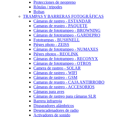
Protecciones de neopreno
Rótulas / tripodes
Bolsas
TRAMPAS Y BARRERAS FOTOGRÁFICAS
Cámaras de rastreo - ESTANDAR
Camaras de reastro - PAQUETE
Cámaras de fototrampeo - BROWNING
Cámaras de fototrampeo - GARDEPRO
Fototrampas - BUSHNELL
Pièges photo - ZEISS
Cámaras de fototrampeo - NUMAXES
Pièges photos - REOLINK
Cámaras de fototrampeo - RECONYX
Cámaras de fototrampeo - OTROS
Camera de rastreo - SOLAR
Cámaras de rastreo - WIFI
Cámaras de rastreo - GSM
Camaras de reastro - CAJA ANTIRROBO
Cámaras de rastreo - ACCESORIOS
Cámaras para aves
Cámaras de rastreo para cámaras SLR
Barrera infrarroja
Disparadores alámbricos
Desencadenadores de radio
Activadores de sonido