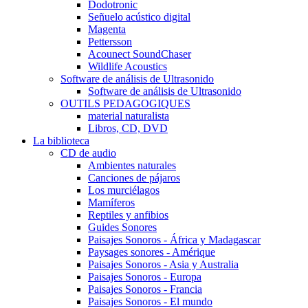
Dodotronic
Señuelo acústico digital
Magenta
Pettersson
Acounect SoundChaser
Wildlife Acoustics
Software de análisis de Ultrasonido
Software de análisis de Ultrasonido
OUTILS PEDAGOGIQUES
material naturalista
Libros, CD, DVD
La biblioteca
CD de audio
Ambientes naturales
Canciones de pájaros
Los murciélagos
Mamíferos
Reptiles y anfibios
Guides Sonores
Paisajes Sonoros - África y Madagascar
Paysages sonores - Amérique
Paisajes Sonoros - Asia y Australia
Paisajes Sonoros - Europa
Paisajes Sonoros - Francia
Paisajes Sonoros - El mundo