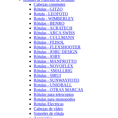
Cabezas commuter
Rótulas - GITZO
Rotula - LEOFOTO
Rotula - WIMBERLEY
Rótulas - BENRO
Rótulas - ACRATECH
Rótulas - ARCA SWISS
Rótulas - CULLMANN
Rótulas - FEISOL
Rótulas - FLEXSHOOTER
Rótulas - JOBU DESIGN
Rótulas - JOBY
Rótulas - MANFROTTO
Rotulas - NOVOFLEX
Rótulas – SMALLRIG
Rótulas - SIRUI
Rótulas - SUNWAYFOTO
Rotulas - UNIQBALL
Rotulas - OTRAS MARCAS
Rótulas para telescopios
Rotulas para monopodos
Rotulas Electricas
Cabezas de vídeo
Soportes de rótula