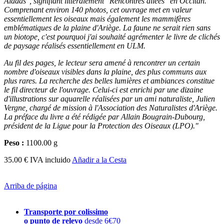
Aladas", signifiant littéralement "Rencontres ailées" en Occitan.
Comprenant environ 140 photos, cet ouvrage met en valeur
essentiellement les oiseaux mais également les mammifères
emblématiques de la plaine d'Ariège. La faune ne serait rien sans
un biotope, c'est pourquoi j'ai souhaité agrémenter le livre de clichés
de paysage réalisés essentiellement en ULM.
Au fil des pages, le lecteur sera amené à rencontrer un certain
nombre d'oiseaux visibles dans la plaine, des plus communs aux
plus rares. La recherche des belles lumières et ambiances constitue
le fil directeur de l'ouvrage. Celui-ci est enrichi par une dizaine
d'illustrations sur aquarelle réalisées par un ami naturaliste, Julien
Vergne, chargé de mission à l'Association des Naturalistes d'Ariège.
La préface du livre a été rédigée par Allain Bougrain-Dubourg,
président de la Ligue pour la Protection des Oiseaux (LPO)."
Peso :
1100.00 g
35.00 € IVA incluido
Añadir a la Cesta
Arriba de página
Transporte por colissimo
o punto de relevo
desde 6€70