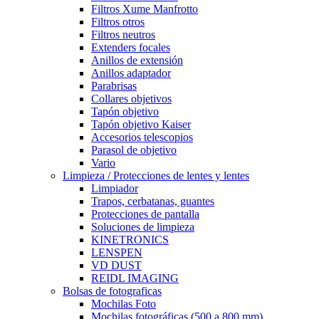
Filtros Xume Manfrotto
Filtros otros
Filtros neutros
Extenders focales
Anillos de extensión
Anillos adaptador
Parabrisas
Collares objetivos
Tapón objetivo
Tapón objetivo Kaiser
Accesorios telescopios
Parasol de objetivo
Vario
Limpieza / Protecciones de lentes y lentes
Limpiador
Trapos, cerbatanas, guantes
Protecciones de pantalla
Soluciones de limpieza
KINETRONICS
LENSPEN
VD DUST
REIDL IMAGING
Bolsas de fotograficas
Mochilas Foto
Mochilas fotográficas (500 a 800 mm)