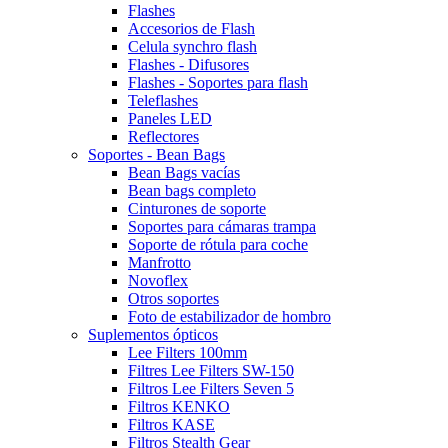
Flashes
Accesorios de Flash
Celula synchro flash
Flashes - Difusores
Flashes - Soportes para flash
Teleflashes
Paneles LED
Reflectores
Soportes - Bean Bags
Bean Bags vacías
Bean bags completo
Cinturones de soporte
Soportes para cámaras trampa
Soporte de rótula para coche
Manfrotto
Novoflex
Otros soportes
Foto de estabilizador de hombro
Suplementos ópticos
Lee Filters 100mm
Filtres Lee Filters SW-150
Filtros Lee Filters Seven 5
Filtros KENKO
Filtros KASE
Filtros Stealth Gear