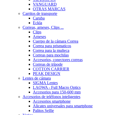
VANGUARD
OTRAS MARCAS
Carritos de transporte
Caruba
Eckla
Correas, arneses, Clips ...
Clips
Arneses
Cuerpo de la cámara Correa
Correa para prismaticos
Correa para la muñeca
Correas para mochilas
Accesorios, conectores correas
Correas de trípode
COTTON CARRIER
PEAK DESIGN
Lentes de cámara
SIGMA Lentes
LAOWA - Full Macro Optics
Accesorios para 150-600 mm
Accesorios de teléfonos inteligentes
Accesorios smartphone
Alicates universales para smartphone
Palitos Selfie