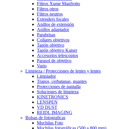
Filtros Xume Manfrotto
Filtros otros
Filtros neutros
Extenders focales
Anillos de extensión
Anillos adaptador
Parabrisas
Collares objetivos
Tapón objetivo
Tapón objetivo Kaiser
Accesorios telescopios
Parasol de objetivo
Vario
Limpieza / Protecciones de lentes y lentes
Limpiador
Trapos, cerbatanas, guantes
Protecciones de pantalla
Soluciones de limpieza
KINETRONICS
LENSPEN
VD DUST
REIDL IMAGING
Bolsas de fotograficas
Mochilas Foto
Mochilas fotográficas (500 a 800 mm)