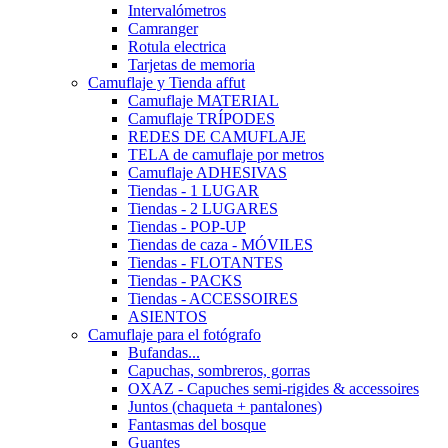
Intervalómetros
Camranger
Rotula electrica
Tarjetas de memoria
Camuflaje y Tienda affut
Camuflaje MATERIAL
Camuflaje TRÍPODES
REDES DE CAMUFLAJE
TELA de camuflaje por metros
Camuflaje ADHESIVAS
Tiendas - 1 LUGAR
Tiendas - 2 LUGARES
Tiendas - POP-UP
Tiendas de caza - MÓVILES
Tiendas - FLOTANTES
Tiendas - PACKS
Tiendas - ACCESSOIRES
ASIENTOS
Camuflaje para el fotógrafo
Bufandas...
Capuchas, sombreros, gorras
OXAZ - Capuches semi-rigides & accessoires
Juntos (chaqueta + pantalones)
Fantasmas del bosque
Guantes