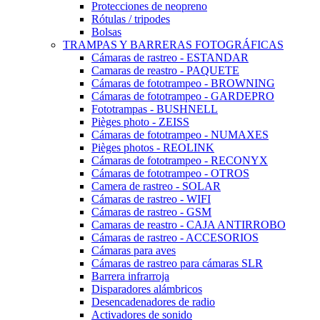
Protecciones de neopreno
Rótulas / tripodes
Bolsas
TRAMPAS Y BARRERAS FOTOGRÁFICAS
Cámaras de rastreo - ESTANDAR
Camaras de reastro - PAQUETE
Cámaras de fototrampeo - BROWNING
Cámaras de fototrampeo - GARDEPRO
Fototrampas - BUSHNELL
Pièges photo - ZEISS
Cámaras de fototrampeo - NUMAXES
Pièges photos - REOLINK
Cámaras de fototrampeo - RECONYX
Cámaras de fototrampeo - OTROS
Camera de rastreo - SOLAR
Cámaras de rastreo - WIFI
Cámaras de rastreo - GSM
Camaras de reastro - CAJA ANTIRROBO
Cámaras de rastreo - ACCESORIOS
Cámaras para aves
Cámaras de rastreo para cámaras SLR
Barrera infrarroja
Disparadores alámbricos
Desencadenadores de radio
Activadores de sonido