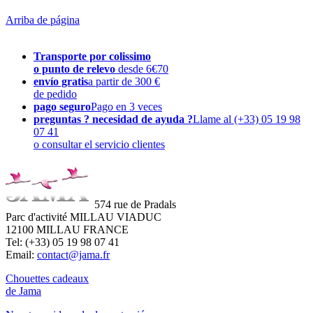
Arriba de página
Transporte por colissimo
o punto de relevo
desde 6€70
envío gratis
a partir de 300 €
de pedido
pago seguro
Pago en 3 veces
preguntas ? necesidad de ayuda ?
Llame al (+33) 05 19 98
07 41
o consultar el servicio clientes
574 rue de Pradals
Parc d'activité MILLAU VIADUC
12100 MILLAU FRANCE
Tel: (+33) 05 19 98 07 41
Email:
contact@jama.fr
Chouettes cadeaux
de Jama