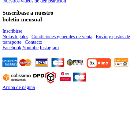
Nuestros videos de demostración
Suscríbase a nuestro
boletín mensual
Inscribirse
Notas legales
|
Condiciones generales de venta
|
Envío y gastos de
transporte
|
Contacto
Facebook
Youtube
Instagram
Arriba de página