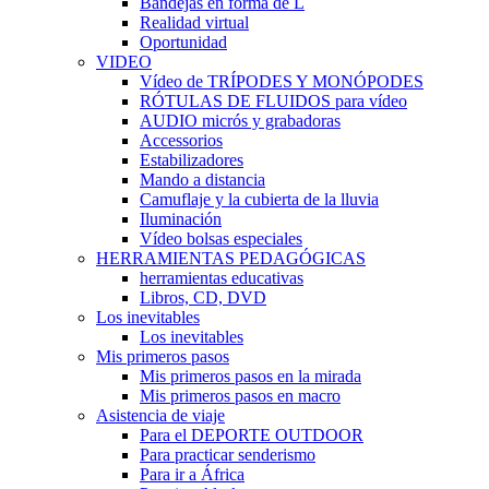
Bandejas en forma de L
Realidad virtual
Oportunidad
VIDEO
Vídeo de TRÍPODES Y MONÓPODES
RÓTULAS DE FLUIDOS para vídeo
AUDIO micrós y grabadoras
Accessorios
Estabilizadores
Mando a distancia
Camuflaje y la cubierta de la lluvia
Iluminación
Vídeo bolsas especiales
HERRAMIENTAS PEDAGÓGICAS
herramientas educativas
Libros, CD, DVD
Los inevitables
Los inevitables
Mis primeros pasos
Mis primeros pasos en la mirada
Mis primeros pasos en macro
Asistencia de viaje
Para el DEPORTE OUTDOOR
Para practicar senderismo
Para ir a África