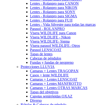
Lentes - Rolanpro para CANON
Lentes - Rolanpro para NIKON
Lentes - Rolanpro para SONY
Lentes - Rolanpro para SIGMA
Lentes - Rolanpro para FUJI
Lentes - Vida Silvestre para todas las marcas
Parasol - ROLANPRO
Visera WILDLIFE para Canon
Visera WILDLIFE - Nikon
Visera WILDLIFE- Sigma
Visera parasol WILDLIFE- Otros
Parasol LENSCOAT
Tapas de lentes
Cabezas de péndulos
Fundas y fundas de neopreno
Protecciones LLUVIA
Camaras + Lentes TRAGOPAN
Casos + lente WILDLIFE
Camaras + Lentes LENSCOAT
Camaras + Lentes MANFROTTO
Camaras + Lentes OTRAS MARCAS
Tapas del objetivos
Capotas semirrígidas OXAZ
Diverso
Rótulas & Cabezas de péndulo