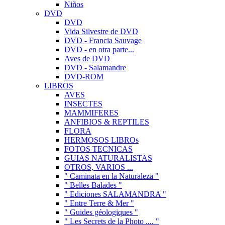
Niños
DVD
DVD
Vida Silvestre de DVD
DVD - Francia Sauvage
DVD - en otra parte...
Aves de DVD
DVD - Salamandre
DVD-ROM
LIBROS
AVES
INSECTES
MAMMIFERES
ANFIBIOS & REPTILES
FLORA
HERMOSOS LIBROs
FOTOS TECNICAS
GUIAS NATURALISTAS
OTROS, VARIOS ...
" Caminata en la Naturaleza "
" Belles Balades "
" Ediciones SALAMANDRA "
" Entre Terre & Mer "
" Guides géologiques "
" Les Secrets de la Photo .... "