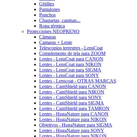
Ghillies
Pantalones
Ponchos
Chaquetas, camisas...
Ropa térmica
Protecciones NEOPRENO
Cámaras
Camaras + Lente
Telescopios terrestres - LensCoat
Complemento de tela para ZOOM
Lentes - LensCoat para CANON
Lentes - LensCoat para NIKON
Lentes - LensCoat para SIGMA
Lentes - LensCoat para SONY
Lentes - Lenscoat - OTRAS MARCAS
Lentes - CamShield para CANON
Lentes - CamShield para NIKON
Lentes - CamShield para SONY
Lentes - CamShield para SIGMA
Lentes - CamShield para TAMRON
Lentes - HugaNature para CANON
Lentes - HugaNature para NIKON
Objetivos - HugaNature para SIGMA
Lentes - HugaNature para SONY
Lentes - HugaNature para NIKON