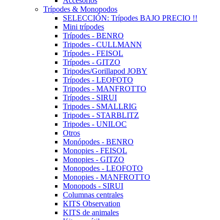
Accesorios
Trípodes & Monopodos
SELECCIÓN: Trípodes BAJO PRECIO !!
Mini trípodes
Trípodes - BENRO
Tripodes - CULLMANN
Trípodes - FEISOL
Trípodes - GITZO
Tripodes/Gorillapod JOBY
Trípodes - LEOFOTO
Tripodes - MANFROTTO
Trípodes - SIRUI
Tripodes - SMALLRIG
Tripodes - STARBLITZ
Tripodes - UNILOC
Otros
Monópodes - BENRO
Monopies - FEISOL
Monopies - GITZO
Monopodes - LEOFOTO
Monopies - MANFROTTO
Monopods - SIRUI
Columnas centrales
KITS Observation
KITS de animales