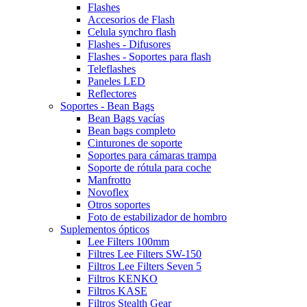
Flashes
Accesorios de Flash
Celula synchro flash
Flashes - Difusores
Flashes - Soportes para flash
Teleflashes
Paneles LED
Reflectores
Soportes - Bean Bags
Bean Bags vacías
Bean bags completo
Cinturones de soporte
Soportes para cámaras trampa
Soporte de rótula para coche
Manfrotto
Novoflex
Otros soportes
Foto de estabilizador de hombro
Suplementos ópticos
Lee Filters 100mm
Filtres Lee Filters SW-150
Filtros Lee Filters Seven 5
Filtros KENKO
Filtros KASE
Filtros Stealth Gear