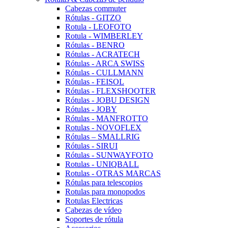
Cabezas commuter
Rótulas - GITZO
Rotula - LEOFOTO
Rotula - WIMBERLEY
Rótulas - BENRO
Rótulas - ACRATECH
Rótulas - ARCA SWISS
Rótulas - CULLMANN
Rótulas - FEISOL
Rótulas - FLEXSHOOTER
Rótulas - JOBU DESIGN
Rótulas - JOBY
Rótulas - MANFROTTO
Rotulas - NOVOFLEX
Rótulas – SMALLRIG
Rótulas - SIRUI
Rótulas - SUNWAYFOTO
Rotulas - UNIQBALL
Rotulas - OTRAS MARCAS
Rótulas para telescopios
Rotulas para monopodos
Rotulas Electricas
Cabezas de vídeo
Soportes de rótula