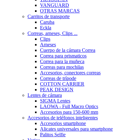
VANGUARD
OTRAS MARCAS
Carritos de transporte
Caruba
Eckla
Correas, arneses, Clips ...
Clips
Arneses
Cuerpo de la cámara Correa
Correa para prismaticos
Correa para la muñeca
Correas para mochilas
Accesorios, conectores correas
Correas de trípode
COTTON CARRIER
PEAK DESIGN
Lentes de cámara
SIGMA Lentes
LAOWA - Full Macro Optics
Accesorios para 150-600 mm
Accesorios de teléfonos inteligentes
Accesorios smartphone
Alicates universales para smartphone
Palitos Selfie