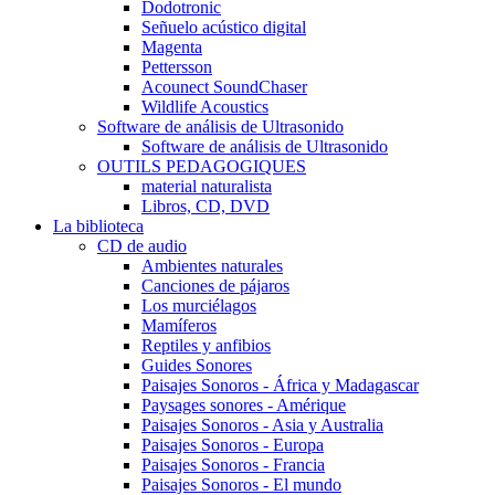
Dodotronic
Señuelo acústico digital
Magenta
Pettersson
Acounect SoundChaser
Wildlife Acoustics
Software de análisis de Ultrasonido
Software de análisis de Ultrasonido
OUTILS PEDAGOGIQUES
material naturalista
Libros, CD, DVD
La biblioteca
CD de audio
Ambientes naturales
Canciones de pájaros
Los murciélagos
Mamíferos
Reptiles y anfibios
Guides Sonores
Paisajes Sonoros - África y Madagascar
Paysages sonores - Amérique
Paisajes Sonoros - Asia y Australia
Paisajes Sonoros - Europa
Paisajes Sonoros - Francia
Paisajes Sonoros - El mundo