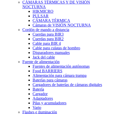
CÁMARAS TÉRMICAS Y DE VISIÓN
NOCTURNA
HIKMICRO
PULSAR
CÁMARA TÉRMICA
Cámaras de VISIÓN NOCTURNA
Cordón de mando a distancia
Cuerdas para BIR3
Cuerdas para BIR2
Cable para BIR 4
Cable para culatas de hombro
Disparadores manuales
Jack del cable
Fuente de alimentación
Fuentes de alimentación autónomas
Food BARRIERS
Alimentación para cámara trampa
Baterías para cámaras
Cargadores de baterías de cámaras digitales
Batería
Cargador
Adaptadores
Pilas y acumuladores
Vario
Flashes e iluminación