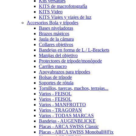
Kits versátiles
KITS de macrofotografía
KITS Video
KITS Viajes y viajes de luz
Accesorios Bola y trípodes
Bases niveladoras
Brazos mágicos
Jaula de la cámara
Collares objetivos
Bandejas en forma de L / L-Brackets
Manijas del objetivo
Protectores de trípode/monópode
Carriles macro
Apoyabrazos para trípodes
Bolsas de trípode
Soportes de rótula
Tornillos, tuercas, machos, terrajas...
Varios - FEISOL
Varios - FEISOL
Varios - MANFROTTO
Varios - TRAGOPAN
Varios - TODAS MARCAS
Bandejas - AUGENBLICKE
Placas - ARCA SWISS Classic
Placas - ARCA SWISS Monoball®Fix