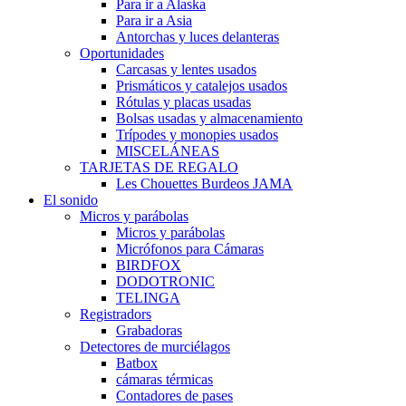
Para ir a Alaska
Para ir a Asia
Antorchas y luces delanteras
Oportunidades
Carcasas y lentes usados
Prismáticos y catalejos usados
Rótulas y placas usadas
Bolsas usadas y almacenamiento
Trípodes y monopies usados
MISCELÁNEAS
TARJETAS DE REGALO
Les Chouettes Burdeos JAMA
El sonido
Micros y parábolas
Micros y parábolas
Micrófonos para Cámaras
BIRDFOX
DODOTRONIC
TELINGA
Registradors
Grabadoras
Detectores de murciélagos
Batbox
cámaras térmicas
Contadores de pases