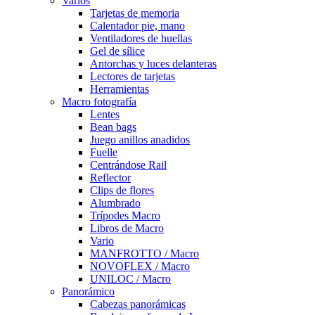
Varios
Tarjetas de memoria
Calentador pie, mano
Ventiladores de huellas
Gel de sílice
Antorchas y luces delanteras
Lectores de tarjetas
Herramientas
Macro fotografía
Lentes
Bean bags
Juego anillos anadidos
Fuelle
Centrándose Rail
Reflector
Clips de flores
Alumbrado
Trípodes Macro
Libros de Macro
Vario
MANFROTTO / Macro
NOVOFLEX / Macro
UNILOC / Macro
Panorámico
Cabezas panorámicas