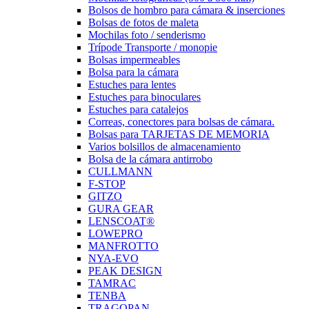
Bolsos de hombro para cámara & inserciones
Bolsas de fotos de maleta
Mochilas foto / senderismo
Trípode Transporte / monopie
Bolsas impermeables
Bolsa para la cámara
Estuches para lentes
Estuches para binoculares
Estuches para catalejos
Correas, conectores para bolsas de cámara.
Bolsas para TARJETAS DE MEMORIA
Varios bolsillos de almacenamiento
Bolsa de la cámara antirrobo
CULLMANN
F-STOP
GITZO
GURA GEAR
LENSCOAT®
LOWEPRO
MANFROTTO
NYA-EVO
PEAK DESIGN
TAMRAC
TENBA
TRAGOPAN