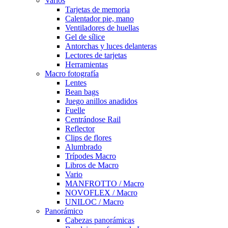
Varios
Tarjetas de memoria
Calentador pie, mano
Ventiladores de huellas
Gel de sílice
Antorchas y luces delanteras
Lectores de tarjetas
Herramientas
Macro fotografía
Lentes
Bean bags
Juego anillos anadidos
Fuelle
Centrándose Rail
Reflector
Clips de flores
Alumbrado
Trípodes Macro
Libros de Macro
Vario
MANFROTTO / Macro
NOVOFLEX / Macro
UNILOC / Macro
Panorámico
Cabezas panorámicas