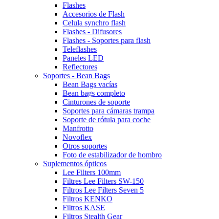
Flashes
Accesorios de Flash
Celula synchro flash
Flashes - Difusores
Flashes - Soportes para flash
Teleflashes
Paneles LED
Reflectores
Soportes - Bean Bags
Bean Bags vacías
Bean bags completo
Cinturones de soporte
Soportes para cámaras trampa
Soporte de rótula para coche
Manfrotto
Novoflex
Otros soportes
Foto de estabilizador de hombro
Suplementos ópticos
Lee Filters 100mm
Filtres Lee Filters SW-150
Filtros Lee Filters Seven 5
Filtros KENKO
Filtros KASE
Filtros Stealth Gear