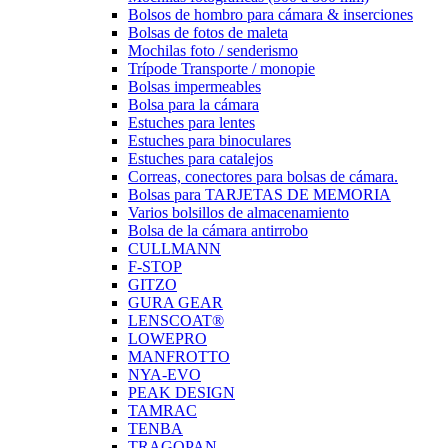
Bolsos de hombro para cámara & inserciones
Bolsas de fotos de maleta
Mochilas foto / senderismo
Trípode Transporte / monopie
Bolsas impermeables
Bolsa para la cámara
Estuches para lentes
Estuches para binoculares
Estuches para catalejos
Correas, conectores para bolsas de cámara.
Bolsas para TARJETAS DE MEMORIA
Varios bolsillos de almacenamiento
Bolsa de la cámara antirrobo
CULLMANN
F-STOP
GITZO
GURA GEAR
LENSCOAT®
LOWEPRO
MANFROTTO
NYA-EVO
PEAK DESIGN
TAMRAC
TENBA
TRAGOPAN