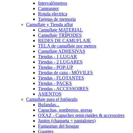
Intervalómetros
Camranger
Rotula electrica
Tarjetas de memoria
Camuflaje y Tienda affut
Camuflaje MATERIAL
Camuflaje TRÍPODES
REDES DE CAMUFLAJE
TELA de camuflaje por metros
Camuflaje ADHESIVAS
Tiendas - 1 LUGAR
Tiendas - 2 LUGARES
Tiendas - POP-UP
Tiendas de caza - MÓVILES
Tiendas - FLOTANTES
Tiendas - PACKS
Tiendas - ACCESSOIRES
ASIENTOS
Camuflaje para el fotógrafo
Bufandas...
Capuchas, sombreros, gorras
OXAZ - Capuches semi-rigides & accessoires
Juntos (chaqueta + pantalones)
Fantasmas del bosque
Guantes