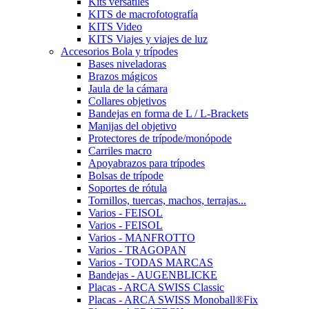
Kits versátiles
KITS de macrofotografía
KITS Video
KITS Viajes y viajes de luz
Accesorios Bola y trípodes
Bases niveladoras
Brazos mágicos
Jaula de la cámara
Collares objetivos
Bandejas en forma de L / L-Brackets
Manijas del objetivo
Protectores de trípode/monópode
Carriles macro
Apoyabrazos para trípodes
Bolsas de trípode
Soportes de rótula
Tornillos, tuercas, machos, terrajas...
Varios - FEISOL
Varios - FEISOL
Varios - MANFROTTO
Varios - TRAGOPAN
Varios - TODAS MARCAS
Bandejas - AUGENBLICKE
Placas - ARCA SWISS Classic
Placas - ARCA SWISS Monoball®Fix