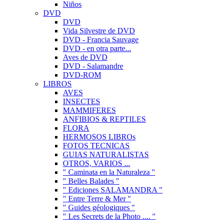
Niños
DVD
DVD
Vida Silvestre de DVD
DVD - Francia Sauvage
DVD - en otra parte...
Aves de DVD
DVD - Salamandre
DVD-ROM
LIBROS
AVES
INSECTES
MAMMIFERES
ANFIBIOS & REPTILES
FLORA
HERMOSOS LIBROs
FOTOS TECNICAS
GUIAS NATURALISTAS
OTROS, VARIOS ...
" Caminata en la Naturaleza "
" Belles Balades "
" Ediciones SALAMANDRA "
" Entre Terre & Mer "
" Guides géologiques "
" Les Secrets de la Photo .... "