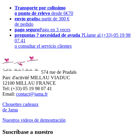
Transporte por colissimo
o punto de relevo
desde 6€70
envío gratis
a partir de 300 €
de pedido
pago seguro
Pago en 3 veces
preguntas ? necesidad de ayuda ?
Llame al (+33) 05 19 98
07 41
o consultar el servicio clientes
574 rue de Pradals
Parc d'activité MILLAU VIADUC
12100 MILLAU FRANCE
Tel: (+33) 05 19 98 07 41
Email:
contact@jama.fr
Chouettes cadeaux
de Jama
Nuestros videos de demostración
Suscríbase a nuestro