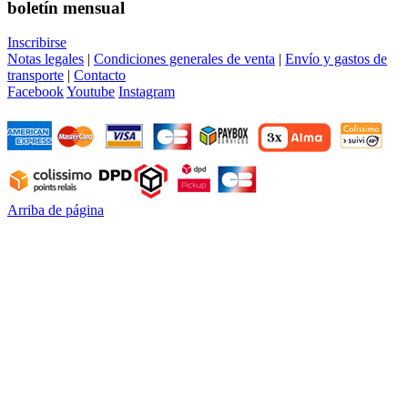
boletín mensual
Inscribirse
Notas legales
|
Condiciones generales de venta
|
Envío y gastos de
transporte
|
Contacto
Facebook
Youtube
Instagram
Arriba de página