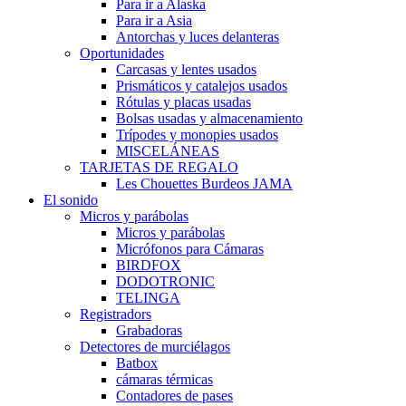
Para ir a Alaska
Para ir a Asia
Antorchas y luces delanteras
Oportunidades
Carcasas y lentes usados
Prismáticos y catalejos usados
Rótulas y placas usadas
Bolsas usadas y almacenamiento
Trípodes y monopies usados
MISCELÁNEAS
TARJETAS DE REGALO
Les Chouettes Burdeos JAMA
El sonido
Micros y parábolas
Micros y parábolas
Micrófonos para Cámaras
BIRDFOX
DODOTRONIC
TELINGA
Registradors
Grabadoras
Detectores de murciélagos
Batbox
cámaras térmicas
Contadores de pases