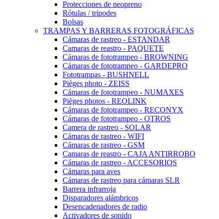
Protecciones de neopreno
Rótulas / tripodes
Bolsas
TRAMPAS Y BARRERAS FOTOGRÁFICAS
Cámaras de rastreo - ESTANDAR
Camaras de reastro - PAQUETE
Cámaras de fototrampeo - BROWNING
Cámaras de fototrampeo - GARDEPRO
Fototrampas - BUSHNELL
Pièges photo - ZEISS
Cámaras de fototrampeo - NUMAXES
Pièges photos - REOLINK
Cámaras de fototrampeo - RECONYX
Cámaras de fototrampeo - OTROS
Camera de rastreo - SOLAR
Cámaras de rastreo - WIFI
Cámaras de rastreo - GSM
Camaras de reastro - CAJA ANTIRROBO
Cámaras de rastreo - ACCESORIOS
Cámaras para aves
Cámaras de rastreo para cámaras SLR
Barrera infrarroja
Disparadores alámbricos
Desencadenadores de radio
Activadores de sonido