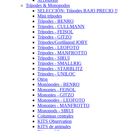
Accesorios
Trípodes & Monopodos
SELECCIÓN: Trípodes BAJO PRECIO !!
Mini trípodes
Trípodes - BENRO
Tripodes - CULLMANN
Trípodes - FEISOL
Trípodes - GITZO
Tripodes/Gorillapod JOBY
Trípodes - LEOFOTO
Tripodes - MANFROTTO
Trípodes - SIRUI
Tripodes - SMALLRIG
Tripodes - STARBLITZ
Tripodes - UNILOC
Otros
Monópodes - BENRO
Monopies - FEISOL
Monopies - GITZO
Monopodes - LEOFOTO
Monopies - MANFROTTO
Monopods - SIRUI
Columnas centrales
KITS Observation
KITS de animales