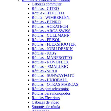
Cabezas commuter
Rótulas - GITZO
Rotula - LEOFOTO
Rotula - WIMBERLEY
Rótulas - BENRO
Rótulas - ACRATECH
Rótulas - ARCA SWISS
Rótulas - CULLMANN
Rótulas - FEISOL
Rótulas - FLEXSHOOTER
Rótulas - JOBU DESIGN
Rótulas - JOBY
Rótulas - MANFROTTO
Rotulas - NOVOFLEX
Rótulas – SMALLRIG
Rótulas - SIRUI
Rótulas - SUNWAYFOTO
Rotulas - UNIQBALL
Rotulas - OTRAS MARCAS
Rótulas para telescopios
Rotulas para monopodos
Rotulas Electricas
Cabezas de vídeo
Soportes de rótula