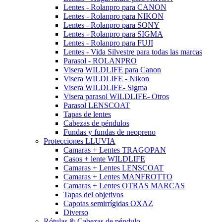
Lentes - Rolanpro para CANON
Lentes - Rolanpro para NIKON
Lentes - Rolanpro para SONY
Lentes - Rolanpro para SIGMA
Lentes - Rolanpro para FUJI
Lentes - Vida Silvestre para todas las marcas
Parasol - ROLANPRO
Visera WILDLIFE para Canon
Visera WILDLIFE - Nikon
Visera WILDLIFE- Sigma
Visera parasol WILDLIFE- Otros
Parasol LENSCOAT
Tapas de lentes
Cabezas de péndulos
Fundas y fundas de neopreno
Protecciones LLUVIA
Camaras + Lentes TRAGOPAN
Casos + lente WILDLIFE
Camaras + Lentes LENSCOAT
Camaras + Lentes MANFROTTO
Camaras + Lentes OTRAS MARCAS
Tapas del objetivos
Capotas semirrígidas OXAZ
Diverso
Rótulas & Cabezas de péndulo