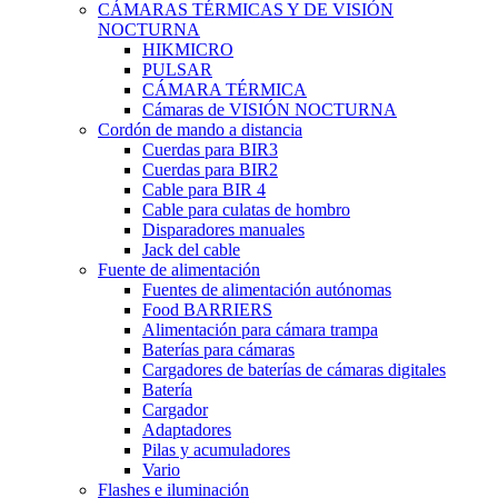
CÁMARAS TÉRMICAS Y DE VISIÓN
NOCTURNA
HIKMICRO
PULSAR
CÁMARA TÉRMICA
Cámaras de VISIÓN NOCTURNA
Cordón de mando a distancia
Cuerdas para BIR3
Cuerdas para BIR2
Cable para BIR 4
Cable para culatas de hombro
Disparadores manuales
Jack del cable
Fuente de alimentación
Fuentes de alimentación autónomas
Food BARRIERS
Alimentación para cámara trampa
Baterías para cámaras
Cargadores de baterías de cámaras digitales
Batería
Cargador
Adaptadores
Pilas y acumuladores
Vario
Flashes e iluminación