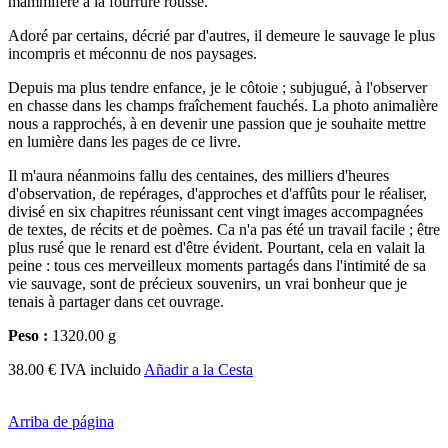
mammifère à la fourrure rousse.
Adoré par certains, décrié par d'autres, il demeure le sauvage le plus
incompris et méconnu de nos paysages.
Depuis ma plus tendre enfance, je le côtoie ; subjugué, à l'observer
en chasse dans les champs fraîchement fauchés. La photo animalière
nous a rapprochés, à en devenir une passion que je souhaite mettre
en lumière dans les pages de ce livre.
Il m'aura néanmoins fallu des centaines, des milliers d'heures
d'observation, de repérages, d'approches et d'affûts pour le réaliser,
divisé en six chapitres réunissant cent vingt images accompagnées
de textes, de récits et de poèmes. Ca n'a pas été un travail facile ; être
plus rusé que le renard est d'être évident. Pourtant, cela en valait la
peine : tous ces merveilleux moments partagés dans l'intimité de sa
vie sauvage, sont de précieux souvenirs, un vrai bonheur que je
tenais à partager dans cet ouvrage.
Peso :
1320.00 g
38.00 € IVA incluido
Añadir a la Cesta
Arriba de página