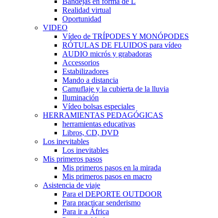
Bandejas en forma de L
Realidad virtual
Oportunidad
VIDEO
Vídeo de TRÍPODES Y MONÓPODES
RÓTULAS DE FLUIDOS para vídeo
AUDIO micrós y grabadoras
Accessorios
Estabilizadores
Mando a distancia
Camuflaje y la cubierta de la lluvia
Iluminación
Vídeo bolsas especiales
HERRAMIENTAS PEDAGÓGICAS
herramientas educativas
Libros, CD, DVD
Los inevitables
Los inevitables
Mis primeros pasos
Mis primeros pasos en la mirada
Mis primeros pasos en macro
Asistencia de viaje
Para el DEPORTE OUTDOOR
Para practicar senderismo
Para ir a África