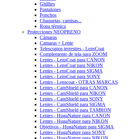
Ghillies
Pantalones
Ponchos
Chaquetas, camisas...
Ropa térmica
Protecciones NEOPRENO
Cámaras
Camaras + Lente
Telescopios terrestres - LensCoat
Complemento de tela para ZOOM
Lentes - LensCoat para CANON
Lentes - LensCoat para NIKON
Lentes - LensCoat para SIGMA
Lentes - LensCoat para SONY
Lentes - Lenscoat - OTRAS MARCAS
Lentes - CamShield para CANON
Lentes - CamShield para NIKON
Lentes - CamShield para SONY
Lentes - CamShield para SIGMA
Lentes - CamShield para TAMRON
Lentes - HugaNature para CANON
Lentes - HugaNature para NIKON
Objetivos - HugaNature para SIGMA
Lentes - HugaNature para SONY
Lentes - HugaNature para NIKON