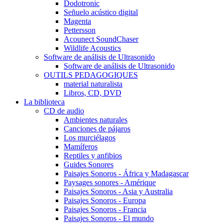
Dodotronic
Señuelo acústico digital
Magenta
Pettersson
Acounect SoundChaser
Wildlife Acoustics
Software de análisis de Ultrasonido
Software de análisis de Ultrasonido
OUTILS PEDAGOGIQUES
material naturalista
Libros, CD, DVD
La biblioteca
CD de audio
Ambientes naturales
Canciones de pájaros
Los murciélagos
Mamíferos
Reptiles y anfibios
Guides Sonores
Paisajes Sonoros - África y Madagascar
Paysages sonores - Amérique
Paisajes Sonoros - Asia y Australia
Paisajes Sonoros - Europa
Paisajes Sonoros - Francia
Paisajes Sonoros - El mundo