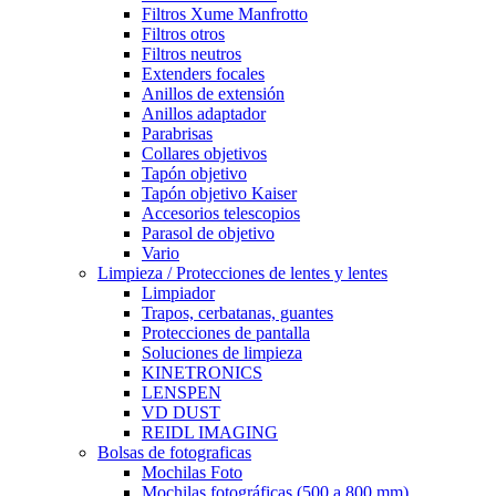
Filtros Xume Manfrotto
Filtros otros
Filtros neutros
Extenders focales
Anillos de extensión
Anillos adaptador
Parabrisas
Collares objetivos
Tapón objetivo
Tapón objetivo Kaiser
Accesorios telescopios
Parasol de objetivo
Vario
Limpieza / Protecciones de lentes y lentes
Limpiador
Trapos, cerbatanas, guantes
Protecciones de pantalla
Soluciones de limpieza
KINETRONICS
LENSPEN
VD DUST
REIDL IMAGING
Bolsas de fotograficas
Mochilas Foto
Mochilas fotográficas (500 a 800 mm)