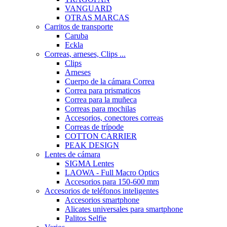
VANGUARD
OTRAS MARCAS
Carritos de transporte
Caruba
Eckla
Correas, arneses, Clips ...
Clips
Arneses
Cuerpo de la cámara Correa
Correa para prismaticos
Correa para la muñeca
Correas para mochilas
Accesorios, conectores correas
Correas de trípode
COTTON CARRIER
PEAK DESIGN
Lentes de cámara
SIGMA Lentes
LAOWA - Full Macro Optics
Accesorios para 150-600 mm
Accesorios de teléfonos inteligentes
Accesorios smartphone
Alicates universales para smartphone
Palitos Selfie