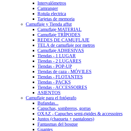
Intervalómetros
Camranger
Rotula electrica
Tarjetas de memoria
Camuflaje y Tienda affut
Camuflaje MATERIAL
Camuflaje TRÍPODES
REDES DE CAMUFLAJE
TELA de camuflaje por metros
Camuflaje ADHESIVAS
Tiendas - 1 LUGAR
Tiendas - 2 LUGARES
Tiendas - POP-UP
Tiendas de caza - MÓVILES
Tiendas - FLOTANTES
Tiendas - PACKS
Tiendas - ACCESSOIRES
ASIENTOS
Camuflaje para el fotógrafo
Bufandas...
Capuchas, sombreros, gorras
OXAZ - Capuches semi-rigides & accessoires
Juntos (chaqueta + pantalones)
Fantasmas del bosque
Guantes