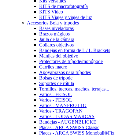
Kits versátiles
KITS de macrofotografía
KITS Video
KITS Viajes y viajes de luz
Accesorios Bola y trípodes
Bases niveladoras
Brazos mágicos
Jaula de la cámara
Collares objetivos
Bandejas en forma de L / L-Brackets
Manijas del objetivo
Protectores de trípode/monópode
Carriles macro
Apoyabrazos para trípodes
Bolsas de trípode
Soportes de rótula
Tornillos, tuercas, machos, terrajas...
Varios - FEISOL
Varios - FEISOL
Varios - MANFROTTO
Varios - TRAGOPAN
Varios - TODAS MARCAS
Bandejas - AUGENBLICKE
Placas - ARCA SWISS Classic
Placas - ARCA SWISS Monoball®Fix