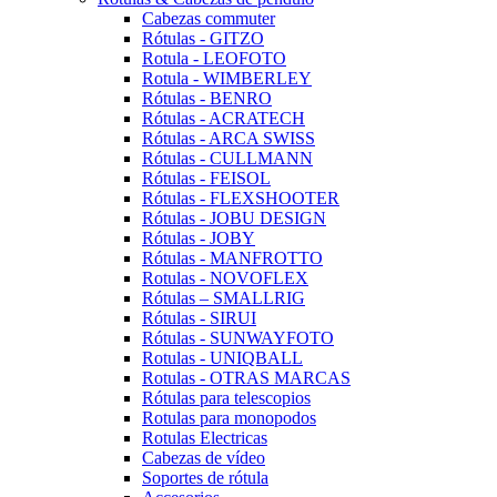
Cabezas commuter
Rótulas - GITZO
Rotula - LEOFOTO
Rotula - WIMBERLEY
Rótulas - BENRO
Rótulas - ACRATECH
Rótulas - ARCA SWISS
Rótulas - CULLMANN
Rótulas - FEISOL
Rótulas - FLEXSHOOTER
Rótulas - JOBU DESIGN
Rótulas - JOBY
Rótulas - MANFROTTO
Rotulas - NOVOFLEX
Rótulas – SMALLRIG
Rótulas - SIRUI
Rótulas - SUNWAYFOTO
Rotulas - UNIQBALL
Rotulas - OTRAS MARCAS
Rótulas para telescopios
Rotulas para monopodos
Rotulas Electricas
Cabezas de vídeo
Soportes de rótula