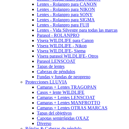
Lentes - Rolanpro para CANON
Lentes - Rolanpro para NIKON
Lentes - Rolanpro para SONY
Lentes - Rolanpro para SIGMA
Lentes - Rolanpro para FUJI
Lentes - Vida Silvestre para todas las marcas
Parasol - ROLANPRO
Visera WILDLIFE para Canon
Visera WILDLIFE - Nikon
Visera WILDLIFE- Sigma
Visera parasol WILDLIFE- Otros
Parasol LENSCOAT
Tapas de lentes
Cabezas de péndulos
Fundas y fundas de neopreno
Protecciones LLUVIA
Camaras + Lentes TRAGOPAN
Casos + lente WILDLIFE
Camaras + Lentes LENSCOAT
Camaras + Lentes MANFROTTO
Camaras + Lentes OTRAS MARCAS
Tapas del objetivos
Capotas semirrígidas OXAZ
Diverso
Rótulas & Cabezas de péndulo