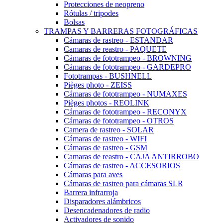
Protecciones de neopreno
Rótulas / tripodes
Bolsas
TRAMPAS Y BARRERAS FOTOGRÁFICAS
Cámaras de rastreo - ESTANDAR
Camaras de reastro - PAQUETE
Cámaras de fototrampeo - BROWNING
Cámaras de fototrampeo - GARDEPRO
Fototrampas - BUSHNELL
Pièges photo - ZEISS
Cámaras de fototrampeo - NUMAXES
Pièges photos - REOLINK
Cámaras de fototrampeo - RECONYX
Cámaras de fototrampeo - OTROS
Camera de rastreo - SOLAR
Cámaras de rastreo - WIFI
Cámaras de rastreo - GSM
Camaras de reastro - CAJA ANTIRROBO
Cámaras de rastreo - ACCESORIOS
Cámaras para aves
Cámaras de rastreo para cámaras SLR
Barrera infrarroja
Disparadores alámbricos
Desencadenadores de radio
Activadores de sonido