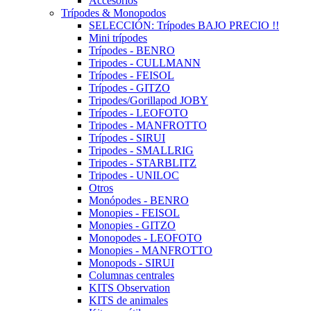
Accesorios
Trípodes & Monopodos
SELECCIÓN: Trípodes BAJO PRECIO !!
Mini trípodes
Trípodes - BENRO
Tripodes - CULLMANN
Trípodes - FEISOL
Trípodes - GITZO
Tripodes/Gorillapod JOBY
Trípodes - LEOFOTO
Tripodes - MANFROTTO
Trípodes - SIRUI
Tripodes - SMALLRIG
Tripodes - STARBLITZ
Tripodes - UNILOC
Otros
Monópodes - BENRO
Monopies - FEISOL
Monopies - GITZO
Monopodes - LEOFOTO
Monopies - MANFROTTO
Monopods - SIRUI
Columnas centrales
KITS Observation
KITS de animales