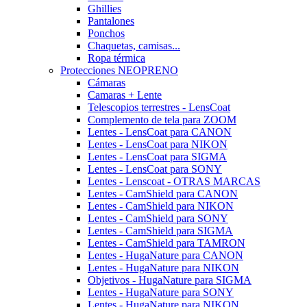
Ghillies
Pantalones
Ponchos
Chaquetas, camisas...
Ropa térmica
Protecciones NEOPRENO
Cámaras
Camaras + Lente
Telescopios terrestres - LensCoat
Complemento de tela para ZOOM
Lentes - LensCoat para CANON
Lentes - LensCoat para NIKON
Lentes - LensCoat para SIGMA
Lentes - LensCoat para SONY
Lentes - Lenscoat - OTRAS MARCAS
Lentes - CamShield para CANON
Lentes - CamShield para NIKON
Lentes - CamShield para SONY
Lentes - CamShield para SIGMA
Lentes - CamShield para TAMRON
Lentes - HugaNature para CANON
Lentes - HugaNature para NIKON
Objetivos - HugaNature para SIGMA
Lentes - HugaNature para SONY
Lentes - HugaNature para NIKON