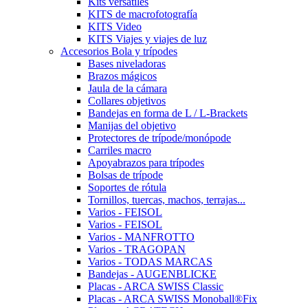
Kits versátiles
KITS de macrofotografía
KITS Video
KITS Viajes y viajes de luz
Accesorios Bola y trípodes
Bases niveladoras
Brazos mágicos
Jaula de la cámara
Collares objetivos
Bandejas en forma de L / L-Brackets
Manijas del objetivo
Protectores de trípode/monópode
Carriles macro
Apoyabrazos para trípodes
Bolsas de trípode
Soportes de rótula
Tornillos, tuercas, machos, terrajas...
Varios - FEISOL
Varios - FEISOL
Varios - MANFROTTO
Varios - TRAGOPAN
Varios - TODAS MARCAS
Bandejas - AUGENBLICKE
Placas - ARCA SWISS Classic
Placas - ARCA SWISS Monoball®Fix