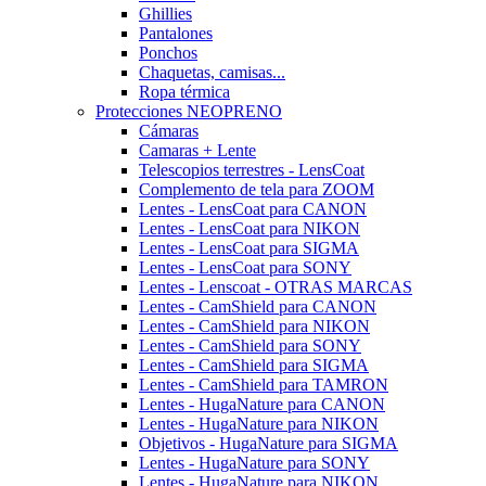
Ghillies
Pantalones
Ponchos
Chaquetas, camisas...
Ropa térmica
Protecciones NEOPRENO
Cámaras
Camaras + Lente
Telescopios terrestres - LensCoat
Complemento de tela para ZOOM
Lentes - LensCoat para CANON
Lentes - LensCoat para NIKON
Lentes - LensCoat para SIGMA
Lentes - LensCoat para SONY
Lentes - Lenscoat - OTRAS MARCAS
Lentes - CamShield para CANON
Lentes - CamShield para NIKON
Lentes - CamShield para SONY
Lentes - CamShield para SIGMA
Lentes - CamShield para TAMRON
Lentes - HugaNature para CANON
Lentes - HugaNature para NIKON
Objetivos - HugaNature para SIGMA
Lentes - HugaNature para SONY
Lentes - HugaNature para NIKON