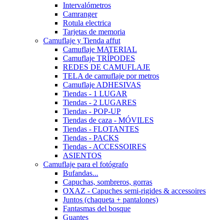
Intervalómetros
Camranger
Rotula electrica
Tarjetas de memoria
Camuflaje y Tienda affut
Camuflaje MATERIAL
Camuflaje TRÍPODES
REDES DE CAMUFLAJE
TELA de camuflaje por metros
Camuflaje ADHESIVAS
Tiendas - 1 LUGAR
Tiendas - 2 LUGARES
Tiendas - POP-UP
Tiendas de caza - MÓVILES
Tiendas - FLOTANTES
Tiendas - PACKS
Tiendas - ACCESSOIRES
ASIENTOS
Camuflaje para el fotógrafo
Bufandas...
Capuchas, sombreros, gorras
OXAZ - Capuches semi-rigides & accessoires
Juntos (chaqueta + pantalones)
Fantasmas del bosque
Guantes