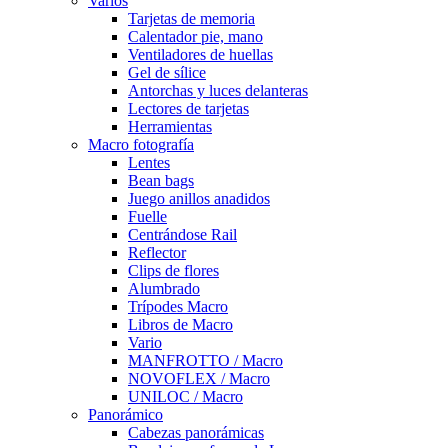
Varios
Tarjetas de memoria
Calentador pie, mano
Ventiladores de huellas
Gel de sílice
Antorchas y luces delanteras
Lectores de tarjetas
Herramientas
Macro fotografía
Lentes
Bean bags
Juego anillos anadidos
Fuelle
Centrándose Rail
Reflector
Clips de flores
Alumbrado
Trípodes Macro
Libros de Macro
Vario
MANFROTTO / Macro
NOVOFLEX / Macro
UNILOC / Macro
Panorámico
Cabezas panorámicas