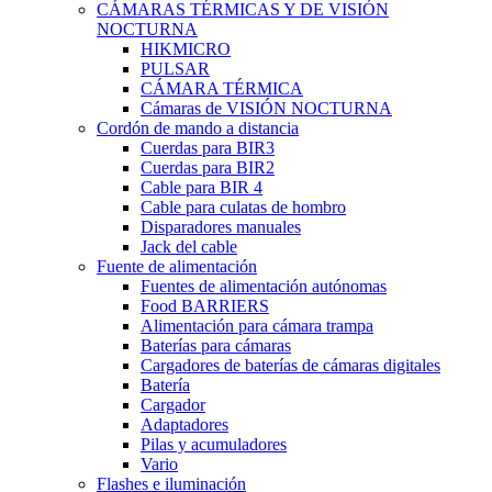
CÁMARAS TÉRMICAS Y DE VISIÓN
NOCTURNA
HIKMICRO
PULSAR
CÁMARA TÉRMICA
Cámaras de VISIÓN NOCTURNA
Cordón de mando a distancia
Cuerdas para BIR3
Cuerdas para BIR2
Cable para BIR 4
Cable para culatas de hombro
Disparadores manuales
Jack del cable
Fuente de alimentación
Fuentes de alimentación autónomas
Food BARRIERS
Alimentación para cámara trampa
Baterías para cámaras
Cargadores de baterías de cámaras digitales
Batería
Cargador
Adaptadores
Pilas y acumuladores
Vario
Flashes e iluminación