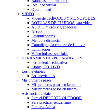
Bandejas en forma de L
Realidad virtual
Oportunidad
VIDEO
Vídeo de TRÍPODES Y MONÓPODES
RÓTULAS DE FLUIDOS para vídeo
AUDIO micrós y grabadoras
Accessorios
Estabilizadores
Mando a distancia
Camuflaje y la cubierta de la lluvia
Iluminación
Vídeo bolsas especiales
HERRAMIENTAS PEDAGÓGICAS
herramientas educativas
Libros, CD, DVD
Los inevitables
Los inevitables
Mis primeros pasos
Mis primeros pasos en la mirada
Mis primeros pasos en macro
Asistencia de viaje
Para el DEPORTE OUTDOOR
Para practicar senderismo
Para ir a África