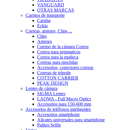
VANGUARD
OTRAS MARCAS
Carritos de transporte
Caruba
Eckla
Correas, arneses, Clips ...
Clips
Arneses
Cuerpo de la cámara Correa
Correa para prismaticos
Correa para la muñeca
Correas para mochilas
Accesorios, conectores correas
Correas de trípode
COTTON CARRIER
PEAK DESIGN
Lentes de cámara
SIGMA Lentes
LAOWA - Full Macro Optics
Accesorios para 150-600 mm
Accesorios de teléfonos inteligentes
Accesorios smartphone
Alicates universales para smartphone
Palitos Selfie