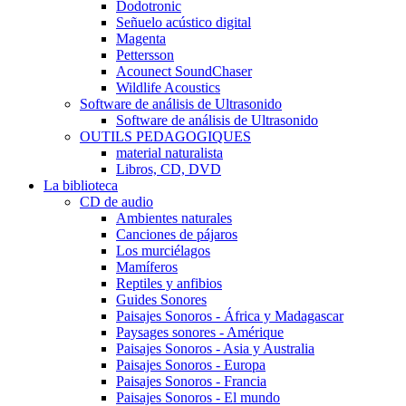
Dodotronic
Señuelo acústico digital
Magenta
Pettersson
Acounect SoundChaser
Wildlife Acoustics
Software de análisis de Ultrasonido
Software de análisis de Ultrasonido
OUTILS PEDAGOGIQUES
material naturalista
Libros, CD, DVD
La biblioteca
CD de audio
Ambientes naturales
Canciones de pájaros
Los murciélagos
Mamíferos
Reptiles y anfibios
Guides Sonores
Paisajes Sonoros - África y Madagascar
Paysages sonores - Amérique
Paisajes Sonoros - Asia y Australia
Paisajes Sonoros - Europa
Paisajes Sonoros - Francia
Paisajes Sonoros - El mundo