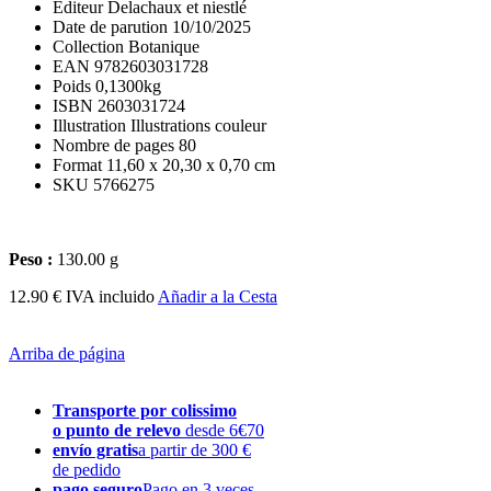
Editeur Delachaux et niestlé
Date de parution 10/10/2025
Collection Botanique
EAN 9782603031728
Poids 0,1300kg
ISBN 2603031724
Illustration Illustrations couleur
Nombre de pages 80
Format 11,60 x 20,30 x 0,70 cm
SKU 5766275
Peso :
130.00 g
12.90 € IVA incluido
Añadir a la Cesta
Arriba de página
Transporte por colissimo
o punto de relevo
desde 6€70
envío gratis
a partir de 300 €
de pedido
pago seguro
Pago en 3 veces