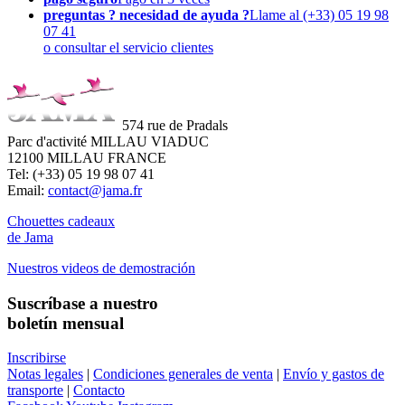
preguntas ? necesidad de ayuda ?
Llame al (+33) 05 19 98
07 41
o consultar el servicio clientes
574 rue de Pradals
Parc d'activité MILLAU VIADUC
12100 MILLAU FRANCE
Tel: (+33) 05 19 98 07 41
Email:
contact@jama.fr
Chouettes cadeaux
de Jama
Nuestros videos de demostración
Suscríbase a nuestro
boletín mensual
Inscribirse
Notas legales
|
Condiciones generales de venta
|
Envío y gastos de
transporte
|
Contacto