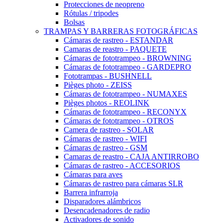
Protecciones de neopreno
Rótulas / tripodes
Bolsas
TRAMPAS Y BARRERAS FOTOGRÁFICAS
Cámaras de rastreo - ESTANDAR
Camaras de reastro - PAQUETE
Cámaras de fototrampeo - BROWNING
Cámaras de fototrampeo - GARDEPRO
Fototrampas - BUSHNELL
Pièges photo - ZEISS
Cámaras de fototrampeo - NUMAXES
Pièges photos - REOLINK
Cámaras de fototrampeo - RECONYX
Cámaras de fototrampeo - OTROS
Camera de rastreo - SOLAR
Cámaras de rastreo - WIFI
Cámaras de rastreo - GSM
Camaras de reastro - CAJA ANTIRROBO
Cámaras de rastreo - ACCESORIOS
Cámaras para aves
Cámaras de rastreo para cámaras SLR
Barrera infrarroja
Disparadores alámbricos
Desencadenadores de radio
Activadores de sonido