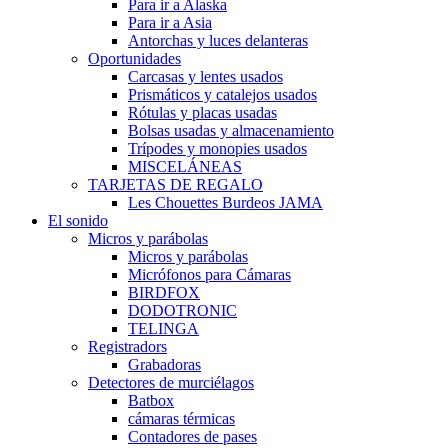
Para ir a Alaska
Para ir a Asia
Antorchas y luces delanteras
Oportunidades
Carcasas y lentes usados
Prismáticos y catalejos usados
Rótulas y placas usadas
Bolsas usadas y almacenamiento
Trípodes y monopies usados
MISCELÁNEAS
TARJETAS DE REGALO
Les Chouettes Burdeos JAMA
El sonido
Micros y parábolas
Micros y parábolas
Micrófonos para Cámaras
BIRDFOX
DODOTRONIC
TELINGA
Registradors
Grabadoras
Detectores de murciélagos
Batbox
cámaras térmicas
Contadores de pases