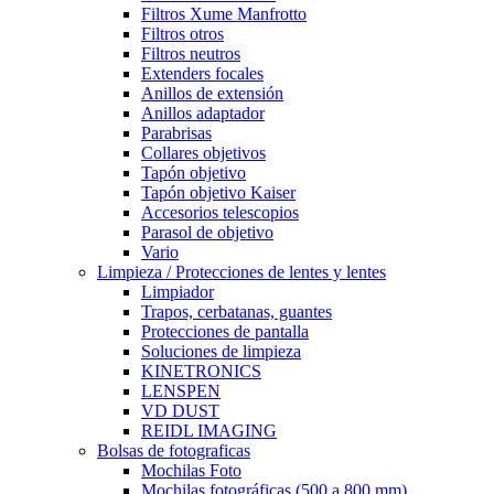
Filtros Xume Manfrotto
Filtros otros
Filtros neutros
Extenders focales
Anillos de extensión
Anillos adaptador
Parabrisas
Collares objetivos
Tapón objetivo
Tapón objetivo Kaiser
Accesorios telescopios
Parasol de objetivo
Vario
Limpieza / Protecciones de lentes y lentes
Limpiador
Trapos, cerbatanas, guantes
Protecciones de pantalla
Soluciones de limpieza
KINETRONICS
LENSPEN
VD DUST
REIDL IMAGING
Bolsas de fotograficas
Mochilas Foto
Mochilas fotográficas (500 a 800 mm)