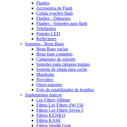
Flashes
Accesorios de Flash
Celula synchro flash
Flashes - Difusores
Flashes - Soportes para flash
Teleflashes
Paneles LED
Reflectores
Soportes - Bean Bags
Bean Bags vacías
Bean bags completo
Cinturones de soporte
Soportes para cámaras trampa
Soporte de rótula para coche
Manfrotto
Novoflex
Otros soportes
Foto de estabilizador de hombro
Suplementos ópticos
Lee Filters 100mm
Filtres Lee Filters SW-150
Filtros Lee Filters Seven 5
Filtros KENKO
Filtros KASE
Filtros Stealth Gear