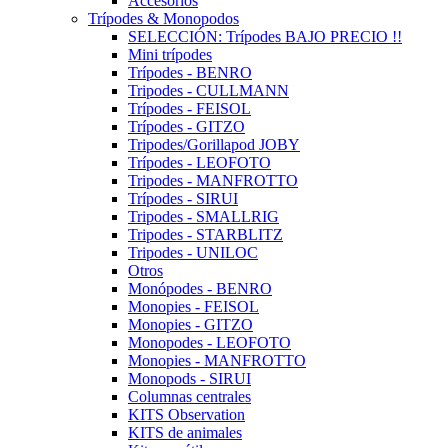
Accesorios
Trípodes & Monopodos
SELECCIÓN: Trípodes BAJO PRECIO !!
Mini trípodes
Trípodes - BENRO
Tripodes - CULLMANN
Trípodes - FEISOL
Trípodes - GITZO
Tripodes/Gorillapod JOBY
Trípodes - LEOFOTO
Tripodes - MANFROTTO
Trípodes - SIRUI
Tripodes - SMALLRIG
Tripodes - STARBLITZ
Tripodes - UNILOC
Otros
Monópodes - BENRO
Monopies - FEISOL
Monopies - GITZO
Monopodes - LEOFOTO
Monopies - MANFROTTO
Monopods - SIRUI
Columnas centrales
KITS Observation
KITS de animales