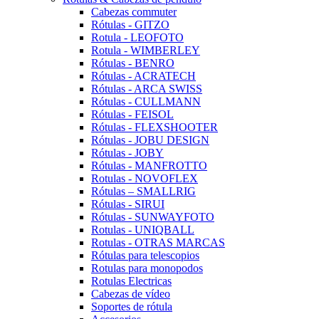
Cabezas commuter
Rótulas - GITZO
Rotula - LEOFOTO
Rotula - WIMBERLEY
Rótulas - BENRO
Rótulas - ACRATECH
Rótulas - ARCA SWISS
Rótulas - CULLMANN
Rótulas - FEISOL
Rótulas - FLEXSHOOTER
Rótulas - JOBU DESIGN
Rótulas - JOBY
Rótulas - MANFROTTO
Rotulas - NOVOFLEX
Rótulas – SMALLRIG
Rótulas - SIRUI
Rótulas - SUNWAYFOTO
Rotulas - UNIQBALL
Rotulas - OTRAS MARCAS
Rótulas para telescopios
Rotulas para monopodos
Rotulas Electricas
Cabezas de vídeo
Soportes de rótula