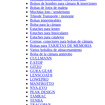
Bolsos de hombro para cámara & inserciones
Bolsas de fotos de maleta
Mochilas foto / senderismo
Trípode Transporte / monopie
Bolsas impermeables
Bolsa para la cámara
Estuches para lentes
Estuches para binoculares
Estuches para catalejos
Correas, conectores para bolsas de cámara.
Bolsas para TARJETAS DE MEMORIA
Varios bolsillos de almacenamiento
Bolsa de la cámara antirrobo
CULLMANN
F-STOP
GITZO
GURA GEAR
LENSCOAT®
LOWEPRO
MANFROTTO
NYA-EVO
PEAK DESIGN
TAMRAC
TENBA
TRAGOPAN