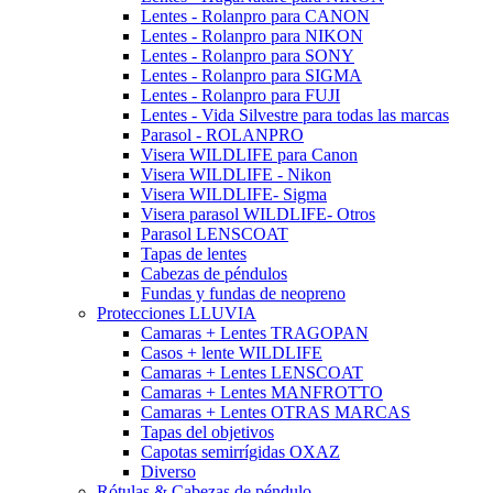
Lentes - Rolanpro para CANON
Lentes - Rolanpro para NIKON
Lentes - Rolanpro para SONY
Lentes - Rolanpro para SIGMA
Lentes - Rolanpro para FUJI
Lentes - Vida Silvestre para todas las marcas
Parasol - ROLANPRO
Visera WILDLIFE para Canon
Visera WILDLIFE - Nikon
Visera WILDLIFE- Sigma
Visera parasol WILDLIFE- Otros
Parasol LENSCOAT
Tapas de lentes
Cabezas de péndulos
Fundas y fundas de neopreno
Protecciones LLUVIA
Camaras + Lentes TRAGOPAN
Casos + lente WILDLIFE
Camaras + Lentes LENSCOAT
Camaras + Lentes MANFROTTO
Camaras + Lentes OTRAS MARCAS
Tapas del objetivos
Capotas semirrígidas OXAZ
Diverso
Rótulas & Cabezas de péndulo