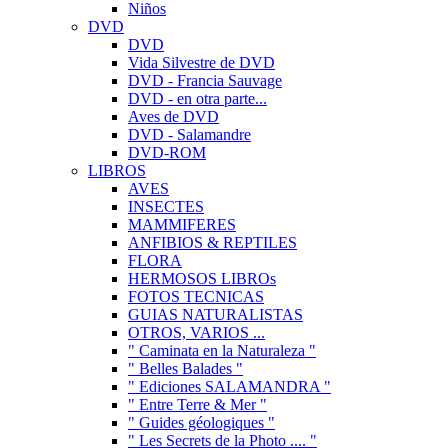
Niños
DVD
DVD
Vida Silvestre de DVD
DVD - Francia Sauvage
DVD - en otra parte...
Aves de DVD
DVD - Salamandre
DVD-ROM
LIBROS
AVES
INSECTES
MAMMIFERES
ANFIBIOS & REPTILES
FLORA
HERMOSOS LIBROs
FOTOS TECNICAS
GUIAS NATURALISTAS
OTROS, VARIOS ...
" Caminata en la Naturaleza "
" Belles Balades "
" Ediciones SALAMANDRA "
" Entre Terre & Mer "
" Guides géologiques "
" Les Secrets de la Photo .... "