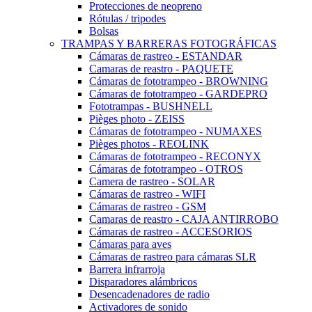
Protecciones de neopreno
Rótulas / tripodes
Bolsas
TRAMPAS Y BARRERAS FOTOGRÁFICAS
Cámaras de rastreo - ESTANDAR
Camaras de reastro - PAQUETE
Cámaras de fototrampeo - BROWNING
Cámaras de fototrampeo - GARDEPRO
Fototrampas - BUSHNELL
Pièges photo - ZEISS
Cámaras de fototrampeo - NUMAXES
Pièges photos - REOLINK
Cámaras de fototrampeo - RECONYX
Cámaras de fototrampeo - OTROS
Camera de rastreo - SOLAR
Cámaras de rastreo - WIFI
Cámaras de rastreo - GSM
Camaras de reastro - CAJA ANTIRROBO
Cámaras de rastreo - ACCESORIOS
Cámaras para aves
Cámaras de rastreo para cámaras SLR
Barrera infrarroja
Disparadores alámbricos
Desencadenadores de radio
Activadores de sonido