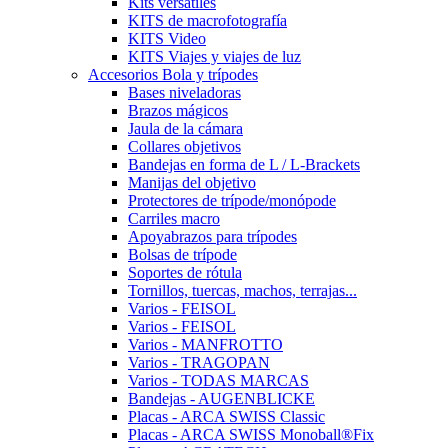
Kits versátiles
KITS de macrofotografía
KITS Video
KITS Viajes y viajes de luz
Accesorios Bola y trípodes
Bases niveladoras
Brazos mágicos
Jaula de la cámara
Collares objetivos
Bandejas en forma de L / L-Brackets
Manijas del objetivo
Protectores de trípode/monópode
Carriles macro
Apoyabrazos para trípodes
Bolsas de trípode
Soportes de rótula
Tornillos, tuercas, machos, terrajas...
Varios - FEISOL
Varios - FEISOL
Varios - MANFROTTO
Varios - TRAGOPAN
Varios - TODAS MARCAS
Bandejas - AUGENBLICKE
Placas - ARCA SWISS Classic
Placas - ARCA SWISS Monoball®Fix