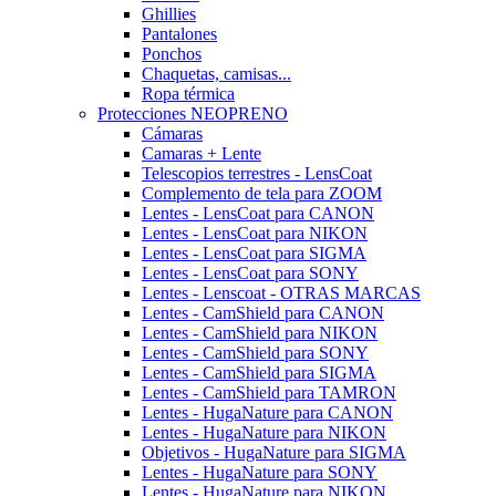
Ghillies
Pantalones
Ponchos
Chaquetas, camisas...
Ropa térmica
Protecciones NEOPRENO
Cámaras
Camaras + Lente
Telescopios terrestres - LensCoat
Complemento de tela para ZOOM
Lentes - LensCoat para CANON
Lentes - LensCoat para NIKON
Lentes - LensCoat para SIGMA
Lentes - LensCoat para SONY
Lentes - Lenscoat - OTRAS MARCAS
Lentes - CamShield para CANON
Lentes - CamShield para NIKON
Lentes - CamShield para SONY
Lentes - CamShield para SIGMA
Lentes - CamShield para TAMRON
Lentes - HugaNature para CANON
Lentes - HugaNature para NIKON
Objetivos - HugaNature para SIGMA
Lentes - HugaNature para SONY
Lentes - HugaNature para NIKON