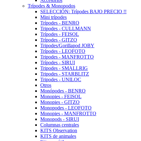
Accesorios
Trípodes & Monopodos
SELECCIÓN: Trípodes BAJO PRECIO !!
Mini trípodes
Trípodes - BENRO
Tripodes - CULLMANN
Trípodes - FEISOL
Trípodes - GITZO
Tripodes/Gorillapod JOBY
Trípodes - LEOFOTO
Tripodes - MANFROTTO
Trípodes - SIRUI
Tripodes - SMALLRIG
Tripodes - STARBLITZ
Tripodes - UNILOC
Otros
Monópodes - BENRO
Monopies - FEISOL
Monopies - GITZO
Monopodes - LEOFOTO
Monopies - MANFROTTO
Monopods - SIRUI
Columnas centrales
KITS Observation
KITS de animales