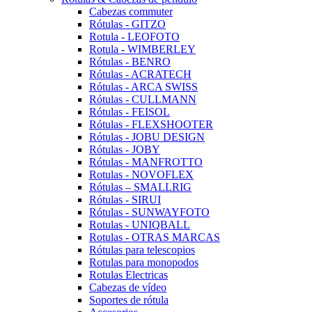
Cabezas commuter
Rótulas - GITZO
Rotula - LEOFOTO
Rotula - WIMBERLEY
Rótulas - BENRO
Rótulas - ACRATECH
Rótulas - ARCA SWISS
Rótulas - CULLMANN
Rótulas - FEISOL
Rótulas - FLEXSHOOTER
Rótulas - JOBU DESIGN
Rótulas - JOBY
Rótulas - MANFROTTO
Rotulas - NOVOFLEX
Rótulas – SMALLRIG
Rótulas - SIRUI
Rótulas - SUNWAYFOTO
Rotulas - UNIQBALL
Rotulas - OTRAS MARCAS
Rótulas para telescopios
Rotulas para monopodos
Rotulas Electricas
Cabezas de vídeo
Soportes de rótula