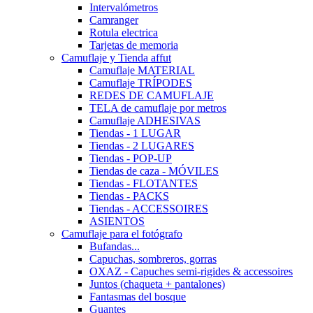
Intervalómetros
Camranger
Rotula electrica
Tarjetas de memoria
Camuflaje y Tienda affut
Camuflaje MATERIAL
Camuflaje TRÍPODES
REDES DE CAMUFLAJE
TELA de camuflaje por metros
Camuflaje ADHESIVAS
Tiendas - 1 LUGAR
Tiendas - 2 LUGARES
Tiendas - POP-UP
Tiendas de caza - MÓVILES
Tiendas - FLOTANTES
Tiendas - PACKS
Tiendas - ACCESSOIRES
ASIENTOS
Camuflaje para el fotógrafo
Bufandas...
Capuchas, sombreros, gorras
OXAZ - Capuches semi-rigides & accessoires
Juntos (chaqueta + pantalones)
Fantasmas del bosque
Guantes