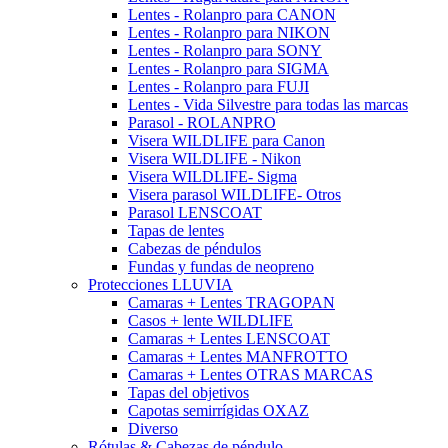
Lentes - Rolanpro para CANON
Lentes - Rolanpro para NIKON
Lentes - Rolanpro para SONY
Lentes - Rolanpro para SIGMA
Lentes - Rolanpro para FUJI
Lentes - Vida Silvestre para todas las marcas
Parasol - ROLANPRO
Visera WILDLIFE para Canon
Visera WILDLIFE - Nikon
Visera WILDLIFE- Sigma
Visera parasol WILDLIFE- Otros
Parasol LENSCOAT
Tapas de lentes
Cabezas de péndulos
Fundas y fundas de neopreno
Protecciones LLUVIA
Camaras + Lentes TRAGOPAN
Casos + lente WILDLIFE
Camaras + Lentes LENSCOAT
Camaras + Lentes MANFROTTO
Camaras + Lentes OTRAS MARCAS
Tapas del objetivos
Capotas semirrígidas OXAZ
Diverso
Rótulas & Cabezas de péndulo