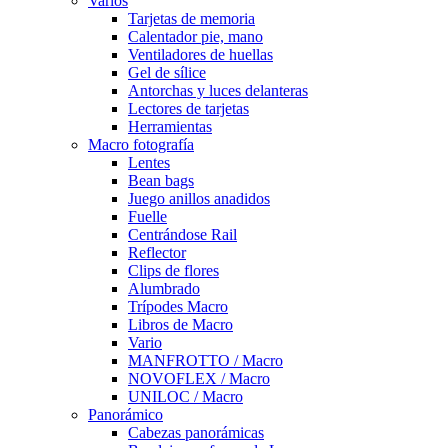
Varios
Tarjetas de memoria
Calentador pie, mano
Ventiladores de huellas
Gel de sílice
Antorchas y luces delanteras
Lectores de tarjetas
Herramientas
Macro fotografía
Lentes
Bean bags
Juego anillos anadidos
Fuelle
Centrándose Rail
Reflector
Clips de flores
Alumbrado
Trípodes Macro
Libros de Macro
Vario
MANFROTTO / Macro
NOVOFLEX / Macro
UNILOC / Macro
Panorámico
Cabezas panorámicas