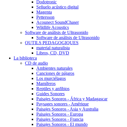
Dodotronic
Señuelo acústico digital
Magenta
Pettersson
Acounect SoundChaser
Wildlife Acoustics
Software de análisis de Ultrasonido
Software de análisis de Ultrasonido
OUTILS PEDAGOGIQUES
material naturalista
Libros, CD, DVD
La biblioteca
CD de audio
Ambientes naturales
Canciones de pájaros
Los murciélagos
Mamíferos
Reptiles y anfibios
Guides Sonores
Paisajes Sonoros - África y Madagascar
Paysages sonores - Amérique
Paisajes Sonoros - Asia y Australia
Paisajes Sonoros - Europa
Paisajes Sonoros - Francia
Paisajes Sonoros - El mundo