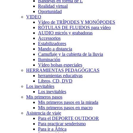
Bandejas en forma de L
Realidad virtual
Oportunidad
VIDEO
Vídeo de TRÍPODES Y MONÓPODES
RÓTULAS DE FLUIDOS para vídeo
AUDIO micrós y grabadoras
Accessorios
Estabilizadores
Mando a distancia
Camuflaje y la cubierta de la lluvia
Iluminación
Vídeo bolsas especiales
HERRAMIENTAS PEDAGÓGICAS
herramientas educativas
Libros, CD, DVD
Los inevitables
Los inevitables
Mis primeros pasos
Mis primeros pasos en la mirada
Mis primeros pasos en macro
Asistencia de viaje
Para el DEPORTE OUTDOOR
Para practicar senderismo
Para ir a África