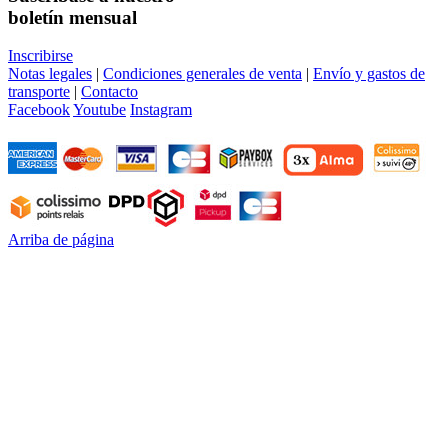
boletín mensual
Inscribirse
Notas legales
|
Condiciones generales de venta
|
Envío y gastos de
transporte
|
Contacto
Facebook
Youtube
Instagram
Arriba de página