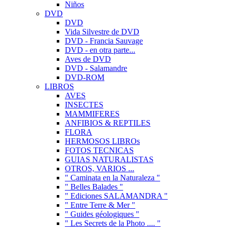
Niños
DVD
DVD
Vida Silvestre de DVD
DVD - Francia Sauvage
DVD - en otra parte...
Aves de DVD
DVD - Salamandre
DVD-ROM
LIBROS
AVES
INSECTES
MAMMIFERES
ANFIBIOS & REPTILES
FLORA
HERMOSOS LIBROs
FOTOS TECNICAS
GUIAS NATURALISTAS
OTROS, VARIOS ...
" Caminata en la Naturaleza "
" Belles Balades "
" Ediciones SALAMANDRA "
" Entre Terre & Mer "
" Guides géologiques "
" Les Secrets de la Photo .... "