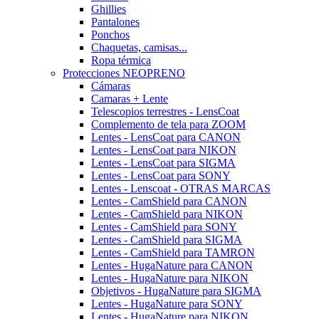
Ghillies
Pantalones
Ponchos
Chaquetas, camisas...
Ropa térmica
Protecciones NEOPRENO
Cámaras
Camaras + Lente
Telescopios terrestres - LensCoat
Complemento de tela para ZOOM
Lentes - LensCoat para CANON
Lentes - LensCoat para NIKON
Lentes - LensCoat para SIGMA
Lentes - LensCoat para SONY
Lentes - Lenscoat - OTRAS MARCAS
Lentes - CamShield para CANON
Lentes - CamShield para NIKON
Lentes - CamShield para SONY
Lentes - CamShield para SIGMA
Lentes - CamShield para TAMRON
Lentes - HugaNature para CANON
Lentes - HugaNature para NIKON
Objetivos - HugaNature para SIGMA
Lentes - HugaNature para SONY
Lentes - HugaNature para NIKON