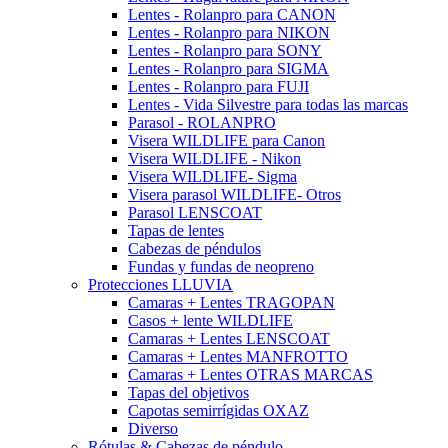
Lentes - Rolanpro para CANON
Lentes - Rolanpro para NIKON
Lentes - Rolanpro para SONY
Lentes - Rolanpro para SIGMA
Lentes - Rolanpro para FUJI
Lentes - Vida Silvestre para todas las marcas
Parasol - ROLANPRO
Visera WILDLIFE para Canon
Visera WILDLIFE - Nikon
Visera WILDLIFE- Sigma
Visera parasol WILDLIFE- Otros
Parasol LENSCOAT
Tapas de lentes
Cabezas de péndulos
Fundas y fundas de neopreno
Protecciones LLUVIA
Camaras + Lentes TRAGOPAN
Casos + lente WILDLIFE
Camaras + Lentes LENSCOAT
Camaras + Lentes MANFROTTO
Camaras + Lentes OTRAS MARCAS
Tapas del objetivos
Capotas semirrígidas OXAZ
Diverso
Rótulas & Cabezas de péndulo