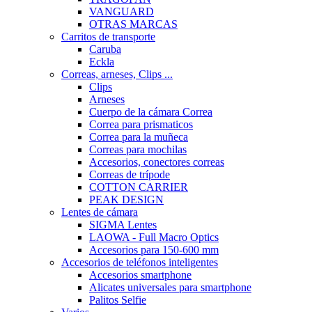
VANGUARD
OTRAS MARCAS
Carritos de transporte
Caruba
Eckla
Correas, arneses, Clips ...
Clips
Arneses
Cuerpo de la cámara Correa
Correa para prismaticos
Correa para la muñeca
Correas para mochilas
Accesorios, conectores correas
Correas de trípode
COTTON CARRIER
PEAK DESIGN
Lentes de cámara
SIGMA Lentes
LAOWA - Full Macro Optics
Accesorios para 150-600 mm
Accesorios de teléfonos inteligentes
Accesorios smartphone
Alicates universales para smartphone
Palitos Selfie