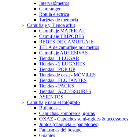
Intervalómetros
Camranger
Rotula electrica
Tarjetas de memoria
Camuflaje y Tienda affut
Camuflaje MATERIAL
Camuflaje TRÍPODES
REDES DE CAMUFLAJE
TELA de camuflaje por metros
Camuflaje ADHESIVAS
Tiendas - 1 LUGAR
Tiendas - 2 LUGARES
Tiendas - POP-UP
Tiendas de caza - MÓVILES
Tiendas - FLOTANTES
Tiendas - PACKS
Tiendas - ACCESSOIRES
ASIENTOS
Camuflaje para el fotógrafo
Bufandas...
Capuchas, sombreros, gorras
OXAZ - Capuches semi-rigides & accessoires
Juntos (chaqueta + pantalones)
Fantasmas del bosque
Guantes