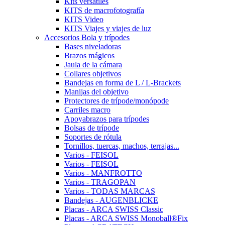
Kits versátiles
KITS de macrofotografía
KITS Video
KITS Viajes y viajes de luz
Accesorios Bola y trípodes
Bases niveladoras
Brazos mágicos
Jaula de la cámara
Collares objetivos
Bandejas en forma de L / L-Brackets
Manijas del objetivo
Protectores de trípode/monópode
Carriles macro
Apoyabrazos para trípodes
Bolsas de trípode
Soportes de rótula
Tornillos, tuercas, machos, terrajas...
Varios - FEISOL
Varios - FEISOL
Varios - MANFROTTO
Varios - TRAGOPAN
Varios - TODAS MARCAS
Bandejas - AUGENBLICKE
Placas - ARCA SWISS Classic
Placas - ARCA SWISS Monoball®Fix