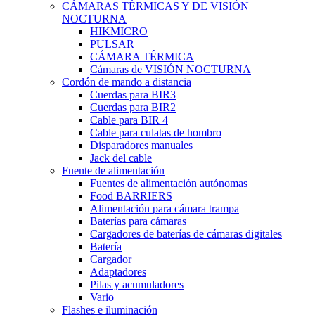
CÁMARAS TÉRMICAS Y DE VISIÓN
NOCTURNA
HIKMICRO
PULSAR
CÁMARA TÉRMICA
Cámaras de VISIÓN NOCTURNA
Cordón de mando a distancia
Cuerdas para BIR3
Cuerdas para BIR2
Cable para BIR 4
Cable para culatas de hombro
Disparadores manuales
Jack del cable
Fuente de alimentación
Fuentes de alimentación autónomas
Food BARRIERS
Alimentación para cámara trampa
Baterías para cámaras
Cargadores de baterías de cámaras digitales
Batería
Cargador
Adaptadores
Pilas y acumuladores
Vario
Flashes e iluminación