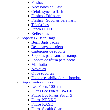
Flashes
Accesorios de Flash
Celula synchro flash
Flashes - Difusores
Flashes - Soportes para flash
Teleflashes
Paneles LED
Reflectores
Soportes - Bean Bags
Bean Bags vacías
Bean bags completo
Cinturones de soporte
Soportes para cámaras trampa
Soporte de rótula para coche
Manfrotto
Novoflex
Otros soportes
Foto de estabilizador de hombro
Suplementos ópticos
Lee Filters 100mm
Filtres Lee Filters SW-150
Filtros Lee Filters Seven 5
Filtros KENKO
Filtros KASE
Filtros Stealth Gear