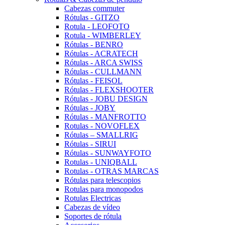
Cabezas commuter
Rótulas - GITZO
Rotula - LEOFOTO
Rotula - WIMBERLEY
Rótulas - BENRO
Rótulas - ACRATECH
Rótulas - ARCA SWISS
Rótulas - CULLMANN
Rótulas - FEISOL
Rótulas - FLEXSHOOTER
Rótulas - JOBU DESIGN
Rótulas - JOBY
Rótulas - MANFROTTO
Rotulas - NOVOFLEX
Rótulas – SMALLRIG
Rótulas - SIRUI
Rótulas - SUNWAYFOTO
Rotulas - UNIQBALL
Rotulas - OTRAS MARCAS
Rótulas para telescopios
Rotulas para monopodos
Rotulas Electricas
Cabezas de vídeo
Soportes de rótula