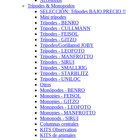
Accesorios
Trípodes & Monopodos
SELECCIÓN: Trípodes BAJO PRECIO !!
Mini trípodes
Trípodes - BENRO
Tripodes - CULLMANN
Trípodes - FEISOL
Trípodes - GITZO
Tripodes/Gorillapod JOBY
Trípodes - LEOFOTO
Tripodes - MANFROTTO
Trípodes - SIRUI
Tripodes - SMALLRIG
Tripodes - STARBLITZ
Tripodes - UNILOC
Otros
Monópodes - BENRO
Monopies - FEISOL
Monopies - GITZO
Monopodes - LEOFOTO
Monopies - MANFROTTO
Monopods - SIRUI
Columnas centrales
KITS Observation
KITS de animales