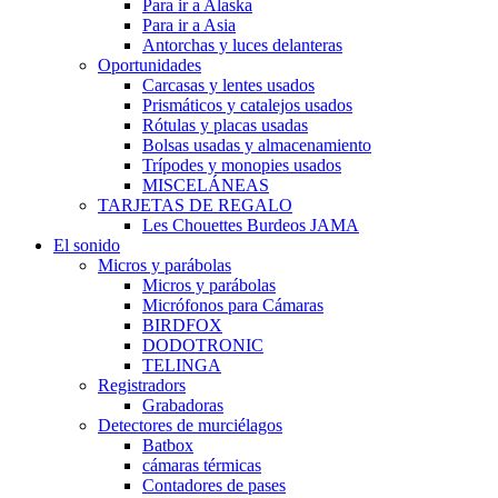
Para ir a Alaska
Para ir a Asia
Antorchas y luces delanteras
Oportunidades
Carcasas y lentes usados
Prismáticos y catalejos usados
Rótulas y placas usadas
Bolsas usadas y almacenamiento
Trípodes y monopies usados
MISCELÁNEAS
TARJETAS DE REGALO
Les Chouettes Burdeos JAMA
El sonido
Micros y parábolas
Micros y parábolas
Micrófonos para Cámaras
BIRDFOX
DODOTRONIC
TELINGA
Registradors
Grabadoras
Detectores de murciélagos
Batbox
cámaras térmicas
Contadores de pases