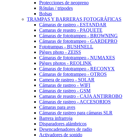
Protecciones de neopreno
Rótulas / tripodes
Bolsas
TRAMPAS Y BARRERAS FOTOGRÁFICAS
Cámaras de rastreo - ESTANDAR
Camaras de reastro - PAQUETE
Cámaras de fototrampeo - BROWNING
Cámaras de fototrampeo - GARDEPRO
Fototrampas - BUSHNELL
Pièges photo - ZEISS
Cámaras de fototrampeo - NUMAXES
Pièges photos - REOLINK
Cámaras de fototrampeo - RECONYX
Cámaras de fototrampeo - OTROS
Camera de rastreo - SOLAR
Cámaras de rastreo - WIFI
Cámaras de rastreo - GSM
Camaras de reastro - CAJA ANTIRROBO
Cámaras de rastreo - ACCESORIOS
Cámaras para aves
Cámaras de rastreo para cámaras SLR
Barrera infrarroja
Disparadores alámbricos
Desencadenadores de radio
Activadores de sonido