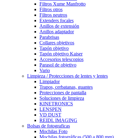
Filtros Xume Manfrotto
Filtros otros
Filtros neutros
Extenders focales
Anillos de extensión
Anillos adaptador
Parabrisas
Collares objetivos
Tapón objetivo
Tapón objetivo Kaiser
Accesorios telescopios
Parasol de objetivo
Vario
Limpieza / Protecciones de lentes y lentes
Limpiador
Trapos, cerbatanas, guantes
Protecciones de pantalla
Soluciones de limpieza
KINETRONICS
LENSPEN
VD DUST
REIDL IMAGING
Bolsas de fotograficas
Mochilas Foto
Mochilas fotográficas (500 a 800 mm)