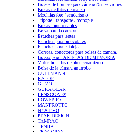
Bolsos de hombro para cámara & inserciones
Bolsas de fotos de maleta
Mochilas foto / senderismo
Trípode Transporte / monopie
Bolsas impermeables
Bolsa para la cámara
Estuches para lentes
Estuches para binoculares
Estuches para catalejos
Correas, conectores para bolsas de cámara.
Bolsas para TARJETAS DE MEMORIA
Varios bolsillos de almacenamiento
Bolsa de la cámara antirrobo
CULLMANN
F-STOP
GITZO
GURA GEAR
LENSCOAT®
LOWEPRO
MANFROTTO
NYA-EVO
PEAK DESIGN
TAMRAC
TENBA
TRAGOPAN