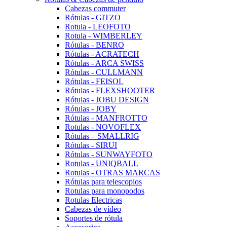
Cabezas commuter
Rótulas - GITZO
Rotula - LEOFOTO
Rotula - WIMBERLEY
Rótulas - BENRO
Rótulas - ACRATECH
Rótulas - ARCA SWISS
Rótulas - CULLMANN
Rótulas - FEISOL
Rótulas - FLEXSHOOTER
Rótulas - JOBU DESIGN
Rótulas - JOBY
Rótulas - MANFROTTO
Rotulas - NOVOFLEX
Rótulas – SMALLRIG
Rótulas - SIRUI
Rótulas - SUNWAYFOTO
Rotulas - UNIQBALL
Rotulas - OTRAS MARCAS
Rótulas para telescopios
Rotulas para monopodos
Rotulas Electricas
Cabezas de vídeo
Soportes de rótula