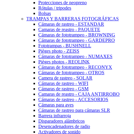
Protecciones de neopreno
Rótulas / tripodes
Bolsas
TRAMPAS Y BARRERAS FOTOGRÁFICAS
Cámaras de rastreo - ESTANDAR
Camaras de reastro - PAQUETE
Cámaras de fototrampeo - BROWNING
Cámaras de fototrampeo - GARDEPRO
Fototrampas - BUSHNELL
Pièges photo - ZEISS
Cámaras de fototrampeo - NUMAXES
Pièges photos - REOLINK
Cámaras de fototrampeo - RECONYX
Cámaras de fototrampeo - OTROS
Camera de rastreo - SOLAR
Cámaras de rastreo - WIFI
Cámaras de rastreo - GSM
Camaras de reastro - CAJA ANTIRROBO
Cámaras de rastreo - ACCESORIOS
Cámaras para aves
Cámaras de rastreo para cámaras SLR
Barrera infrarroja
Disparadores alámbricos
Desencadenadores de radio
Activadores de sonido