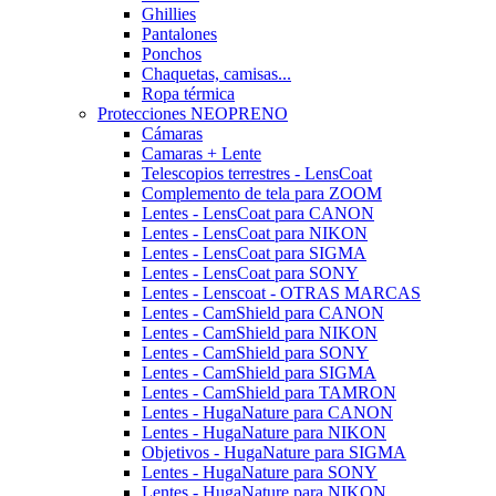
Ghillies
Pantalones
Ponchos
Chaquetas, camisas...
Ropa térmica
Protecciones NEOPRENO
Cámaras
Camaras + Lente
Telescopios terrestres - LensCoat
Complemento de tela para ZOOM
Lentes - LensCoat para CANON
Lentes - LensCoat para NIKON
Lentes - LensCoat para SIGMA
Lentes - LensCoat para SONY
Lentes - Lenscoat - OTRAS MARCAS
Lentes - CamShield para CANON
Lentes - CamShield para NIKON
Lentes - CamShield para SONY
Lentes - CamShield para SIGMA
Lentes - CamShield para TAMRON
Lentes - HugaNature para CANON
Lentes - HugaNature para NIKON
Objetivos - HugaNature para SIGMA
Lentes - HugaNature para SONY
Lentes - HugaNature para NIKON