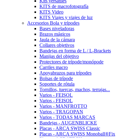
Kits versátiles
KITS de macrofotografía
KITS Video
KITS Viajes y viajes de luz
Accesorios Bola y trípodes
Bases niveladoras
Brazos mágicos
Jaula de la cámara
Collares objetivos
Bandejas en forma de L / L-Brackets
Manijas del objetivo
Protectores de trípode/monópode
Carriles macro
Apoyabrazos para trípodes
Bolsas de trípode
Soportes de rótula
Tornillos, tuercas, machos, terrajas...
Varios - FEISOL
Varios - FEISOL
Varios - MANFROTTO
Varios - TRAGOPAN
Varios - TODAS MARCAS
Bandejas - AUGENBLICKE
Placas - ARCA SWISS Classic
Placas - ARCA SWISS Monoball®Fix