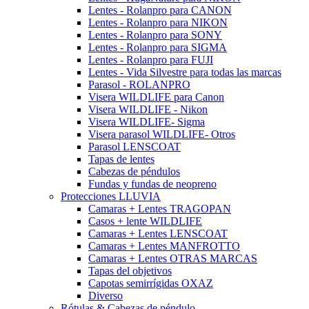
Lentes - Rolanpro para CANON
Lentes - Rolanpro para NIKON
Lentes - Rolanpro para SONY
Lentes - Rolanpro para SIGMA
Lentes - Rolanpro para FUJI
Lentes - Vida Silvestre para todas las marcas
Parasol - ROLANPRO
Visera WILDLIFE para Canon
Visera WILDLIFE - Nikon
Visera WILDLIFE- Sigma
Visera parasol WILDLIFE- Otros
Parasol LENSCOAT
Tapas de lentes
Cabezas de péndulos
Fundas y fundas de neopreno
Protecciones LLUVIA
Camaras + Lentes TRAGOPAN
Casos + lente WILDLIFE
Camaras + Lentes LENSCOAT
Camaras + Lentes MANFROTTO
Camaras + Lentes OTRAS MARCAS
Tapas del objetivos
Capotas semirrígidas OXAZ
Diverso
Rótulas & Cabezas de péndulo