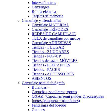
Intervalómetros
Camranger
Rotula electrica
Tarjetas de memoria
Camuflaje y Tienda affut
Camuflaje MATERIAL
Camuflaje TRÍPODES
REDES DE CAMUFLAJE
TELA de camuflaje por metros
Camuflaje ADHESIVAS
Tiendas - 1 LUGAR
Tiendas - 2 LUGARES
Tiendas - POP-UP
Tiendas de caza - MÓVILES
Tiendas - FLOTANTES
Tiendas - PACKS
Tiendas - ACCESSOIRES
ASIENTOS
Camuflaje para el fotógrafo
Bufandas...
Capuchas, sombreros, gorras
OXAZ - Capuches semi-rigides & accessoires
Juntos (chaqueta + pantalones)
Fantasmas del bosque
Guantes