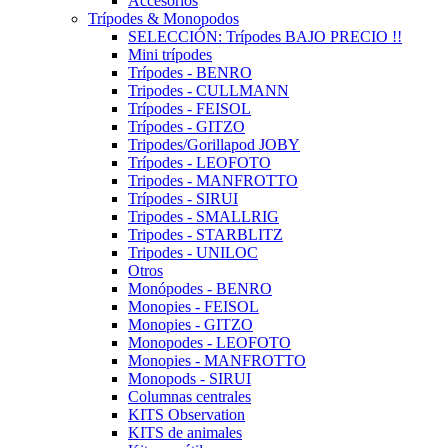
Accesorios
Trípodes & Monopodos
SELECCIÓN: Trípodes BAJO PRECIO !!
Mini trípodes
Trípodes - BENRO
Tripodes - CULLMANN
Trípodes - FEISOL
Trípodes - GITZO
Tripodes/Gorillapod JOBY
Trípodes - LEOFOTO
Tripodes - MANFROTTO
Trípodes - SIRUI
Tripodes - SMALLRIG
Tripodes - STARBLITZ
Tripodes - UNILOC
Otros
Monópodes - BENRO
Monopies - FEISOL
Monopies - GITZO
Monopodes - LEOFOTO
Monopies - MANFROTTO
Monopods - SIRUI
Columnas centrales
KITS Observation
KITS de animales