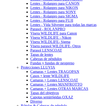
Lentes - Rolanpro para CANON
Lentes - Rolanpro para NIKON
Lentes - Rolanpro para SONY
Lentes - Rolanpro para SIGMA
Lentes - Rolanpro para FUJI
Lentes - Vida Silvestre para todas las marcas
Parasol - ROLANPRO
Visera WILDLIFE para Canon
Visera WILDLIFE - Nikon
Visera WILDLIFE- Sigma
Visera parasol WILDLIFE- Otros
Parasol LENSCOAT
Tapas de lentes
Cabezas de péndulos
Fundas y fundas de neopreno
Protecciones LLUVIA
Camaras + Lentes TRAGOPAN
Casos + lente WILDLIFE
Camaras + Lentes LENSCOAT
Camaras + Lentes MANFROTTO
Camaras + Lentes OTRAS MARCAS
Tapas del objetivos
Capotas semirrígidas OXAZ
Diverso
Rótulas & Cabezas de péndulo