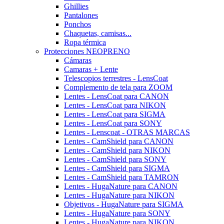
Ghillies
Pantalones
Ponchos
Chaquetas, camisas...
Ropa térmica
Protecciones NEOPRENO
Cámaras
Camaras + Lente
Telescopios terrestres - LensCoat
Complemento de tela para ZOOM
Lentes - LensCoat para CANON
Lentes - LensCoat para NIKON
Lentes - LensCoat para SIGMA
Lentes - LensCoat para SONY
Lentes - Lenscoat - OTRAS MARCAS
Lentes - CamShield para CANON
Lentes - CamShield para NIKON
Lentes - CamShield para SONY
Lentes - CamShield para SIGMA
Lentes - CamShield para TAMRON
Lentes - HugaNature para CANON
Lentes - HugaNature para NIKON
Objetivos - HugaNature para SIGMA
Lentes - HugaNature para SONY
Lentes - HugaNature para NIKON