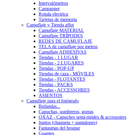
Intervalómetros
Camranger
Rotula electrica
Tarjetas de memoria
Camuflaje y Tienda affut
Camuflaje MATERIAL
Camuflaje TRÍPODES
REDES DE CAMUFLAJE
TELA de camuflaje por metros
Camuflaje ADHESIVAS
Tiendas - 1 LUGAR
Tiendas - 2 LUGARES
Tiendas - POP-UP
Tiendas de caza - MÓVILES
Tiendas - FLOTANTES
Tiendas - PACKS
Tiendas - ACCESSOIRES
ASIENTOS
Camuflaje para el fotógrafo
Bufandas...
Capuchas, sombreros, gorras
OXAZ - Capuches semi-rigides & accessoires
Juntos (chaqueta + pantalones)
Fantasmas del bosque
Guantes