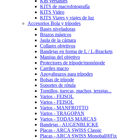
Kits versátiles
KITS de macrofotografía
KITS Video
KITS Viajes y viajes de luz
Accesorios Bola y trípodes
Bases niveladoras
Brazos mágicos
Jaula de la cámara
Collares objetivos
Bandejas en forma de L / L-Brackets
Manijas del objetivo
Protectores de trípode/monópode
Carriles macro
Apoyabrazos para trípodes
Bolsas de trípode
Soportes de rótula
Tornillos, tuercas, machos, terrajas...
Varios - FEISOL
Varios - FEISOL
Varios - MANFROTTO
Varios - TRAGOPAN
Varios - TODAS MARCAS
Bandejas - AUGENBLICKE
Placas - ARCA SWISS Classic
Placas - ARCA SWISS Monoball®Fix