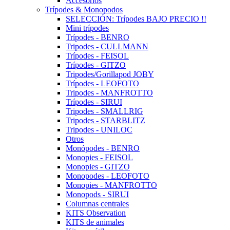
Accesorios
Trípodes & Monopodos
SELECCIÓN: Trípodes BAJO PRECIO !!
Mini trípodes
Trípodes - BENRO
Tripodes - CULLMANN
Trípodes - FEISOL
Trípodes - GITZO
Tripodes/Gorillapod JOBY
Trípodes - LEOFOTO
Tripodes - MANFROTTO
Trípodes - SIRUI
Tripodes - SMALLRIG
Tripodes - STARBLITZ
Tripodes - UNILOC
Otros
Monópodes - BENRO
Monopies - FEISOL
Monopies - GITZO
Monopodes - LEOFOTO
Monopies - MANFROTTO
Monopods - SIRUI
Columnas centrales
KITS Observation
KITS de animales