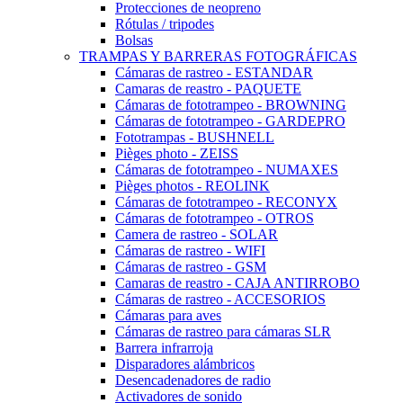
Protecciones de neopreno
Rótulas / tripodes
Bolsas
TRAMPAS Y BARRERAS FOTOGRÁFICAS
Cámaras de rastreo - ESTANDAR
Camaras de reastro - PAQUETE
Cámaras de fototrampeo - BROWNING
Cámaras de fototrampeo - GARDEPRO
Fototrampas - BUSHNELL
Pièges photo - ZEISS
Cámaras de fototrampeo - NUMAXES
Pièges photos - REOLINK
Cámaras de fototrampeo - RECONYX
Cámaras de fototrampeo - OTROS
Camera de rastreo - SOLAR
Cámaras de rastreo - WIFI
Cámaras de rastreo - GSM
Camaras de reastro - CAJA ANTIRROBO
Cámaras de rastreo - ACCESORIOS
Cámaras para aves
Cámaras de rastreo para cámaras SLR
Barrera infrarroja
Disparadores alámbricos
Desencadenadores de radio
Activadores de sonido