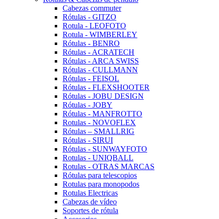
Cabezas commuter
Rótulas - GITZO
Rotula - LEOFOTO
Rotula - WIMBERLEY
Rótulas - BENRO
Rótulas - ACRATECH
Rótulas - ARCA SWISS
Rótulas - CULLMANN
Rótulas - FEISOL
Rótulas - FLEXSHOOTER
Rótulas - JOBU DESIGN
Rótulas - JOBY
Rótulas - MANFROTTO
Rotulas - NOVOFLEX
Rótulas – SMALLRIG
Rótulas - SIRUI
Rótulas - SUNWAYFOTO
Rotulas - UNIQBALL
Rotulas - OTRAS MARCAS
Rótulas para telescopios
Rotulas para monopodos
Rotulas Electricas
Cabezas de vídeo
Soportes de rótula