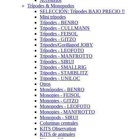
Accesorios
Trípodes & Monopodos
SELECCIÓN: Trípodes BAJO PRECIO !!
Mini trípodes
Trípodes - BENRO
Tripodes - CULLMANN
Trípodes - FEISOL
Trípodes - GITZO
Tripodes/Gorillapod JOBY
Trípodes - LEOFOTO
Tripodes - MANFROTTO
Trípodes - SIRUI
Tripodes - SMALLRIG
Tripodes - STARBLITZ
Tripodes - UNILOC
Otros
Monópodes - BENRO
Monopies - FEISOL
Monopies - GITZO
Monopodes - LEOFOTO
Monopies - MANFROTTO
Monopods - SIRUI
Columnas centrales
KITS Observation
KITS de animales