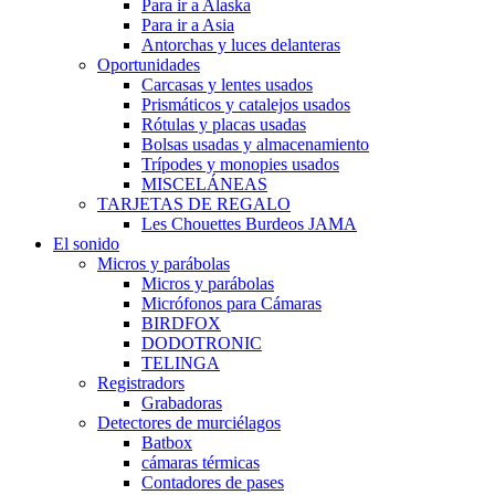
Para ir a Alaska
Para ir a Asia
Antorchas y luces delanteras
Oportunidades
Carcasas y lentes usados
Prismáticos y catalejos usados
Rótulas y placas usadas
Bolsas usadas y almacenamiento
Trípodes y monopies usados
MISCELÁNEAS
TARJETAS DE REGALO
Les Chouettes Burdeos JAMA
El sonido
Micros y parábolas
Micros y parábolas
Micrófonos para Cámaras
BIRDFOX
DODOTRONIC
TELINGA
Registradors
Grabadoras
Detectores de murciélagos
Batbox
cámaras térmicas
Contadores de pases