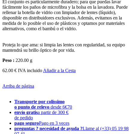
El conjunto es particularmente duradero; para que puedas lavar
fácilmente los paños de microfibra y la bolsa en la lavadora. Puede
rellenar la botella de vidrio con limpiador de lentes (líquido),
disponible en distribuidores exclusivos. Además, evitamos en la
medida de lo posible el uso de plásticos y optamos por materiales
alternativos, como el bambú o el vidrio.
Proteja lo que ama: si limpia las lentes con regularidad, su equipo
mantendrá su brillo óptico de por vida.
Peso :
220.00 g
62.00 € IVA incluido
Añadir a la Cesta
Arriba de página
Transporte por colissimo
o punto de relevo
desde 6€70
envío gratis
a partir de 300 €
de pedido
pago seguro
Pago en 3 veces
preguntas ? necesidad de ayuda ?
Llame al (+33) 05 19 98
07 41