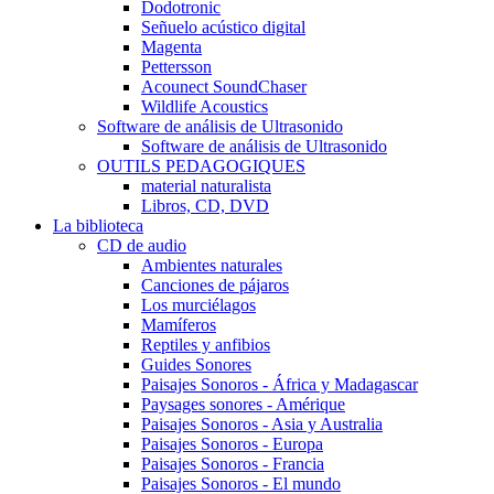
Dodotronic
Señuelo acústico digital
Magenta
Pettersson
Acounect SoundChaser
Wildlife Acoustics
Software de análisis de Ultrasonido
Software de análisis de Ultrasonido
OUTILS PEDAGOGIQUES
material naturalista
Libros, CD, DVD
La biblioteca
CD de audio
Ambientes naturales
Canciones de pájaros
Los murciélagos
Mamíferos
Reptiles y anfibios
Guides Sonores
Paisajes Sonoros - África y Madagascar
Paysages sonores - Amérique
Paisajes Sonoros - Asia y Australia
Paisajes Sonoros - Europa
Paisajes Sonoros - Francia
Paisajes Sonoros - El mundo