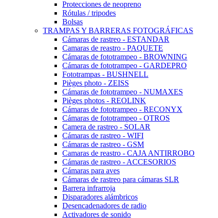
Protecciones de neopreno
Rótulas / tripodes
Bolsas
TRAMPAS Y BARRERAS FOTOGRÁFICAS
Cámaras de rastreo - ESTANDAR
Camaras de reastro - PAQUETE
Cámaras de fototrampeo - BROWNING
Cámaras de fototrampeo - GARDEPRO
Fototrampas - BUSHNELL
Pièges photo - ZEISS
Cámaras de fototrampeo - NUMAXES
Pièges photos - REOLINK
Cámaras de fototrampeo - RECONYX
Cámaras de fototrampeo - OTROS
Camera de rastreo - SOLAR
Cámaras de rastreo - WIFI
Cámaras de rastreo - GSM
Camaras de reastro - CAJA ANTIRROBO
Cámaras de rastreo - ACCESORIOS
Cámaras para aves
Cámaras de rastreo para cámaras SLR
Barrera infrarroja
Disparadores alámbricos
Desencadenadores de radio
Activadores de sonido