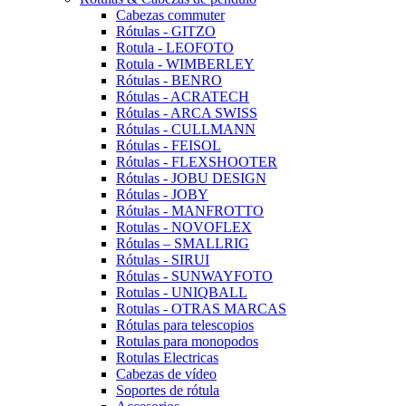
Cabezas commuter
Rótulas - GITZO
Rotula - LEOFOTO
Rotula - WIMBERLEY
Rótulas - BENRO
Rótulas - ACRATECH
Rótulas - ARCA SWISS
Rótulas - CULLMANN
Rótulas - FEISOL
Rótulas - FLEXSHOOTER
Rótulas - JOBU DESIGN
Rótulas - JOBY
Rótulas - MANFROTTO
Rotulas - NOVOFLEX
Rótulas – SMALLRIG
Rótulas - SIRUI
Rótulas - SUNWAYFOTO
Rotulas - UNIQBALL
Rotulas - OTRAS MARCAS
Rótulas para telescopios
Rotulas para monopodos
Rotulas Electricas
Cabezas de vídeo
Soportes de rótula