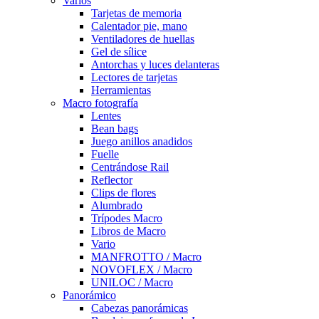
Varios
Tarjetas de memoria
Calentador pie, mano
Ventiladores de huellas
Gel de sílice
Antorchas y luces delanteras
Lectores de tarjetas
Herramientas
Macro fotografía
Lentes
Bean bags
Juego anillos anadidos
Fuelle
Centrándose Rail
Reflector
Clips de flores
Alumbrado
Trípodes Macro
Libros de Macro
Vario
MANFROTTO / Macro
NOVOFLEX / Macro
UNILOC / Macro
Panorámico
Cabezas panorámicas