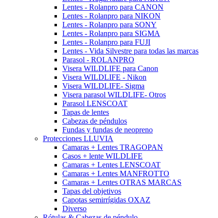
Lentes - Rolanpro para CANON
Lentes - Rolanpro para NIKON
Lentes - Rolanpro para SONY
Lentes - Rolanpro para SIGMA
Lentes - Rolanpro para FUJI
Lentes - Vida Silvestre para todas las marcas
Parasol - ROLANPRO
Visera WILDLIFE para Canon
Visera WILDLIFE - Nikon
Visera WILDLIFE- Sigma
Visera parasol WILDLIFE- Otros
Parasol LENSCOAT
Tapas de lentes
Cabezas de péndulos
Fundas y fundas de neopreno
Protecciones LLUVIA
Camaras + Lentes TRAGOPAN
Casos + lente WILDLIFE
Camaras + Lentes LENSCOAT
Camaras + Lentes MANFROTTO
Camaras + Lentes OTRAS MARCAS
Tapas del objetivos
Capotas semirrígidas OXAZ
Diverso
Rótulas & Cabezas de péndulo