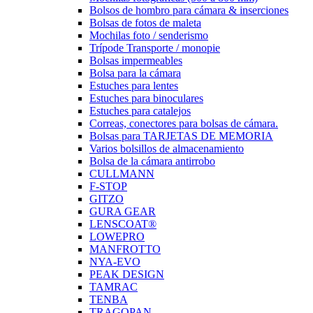
Bolsos de hombro para cámara & inserciones
Bolsas de fotos de maleta
Mochilas foto / senderismo
Trípode Transporte / monopie
Bolsas impermeables
Bolsa para la cámara
Estuches para lentes
Estuches para binoculares
Estuches para catalejos
Correas, conectores para bolsas de cámara.
Bolsas para TARJETAS DE MEMORIA
Varios bolsillos de almacenamiento
Bolsa de la cámara antirrobo
CULLMANN
F-STOP
GITZO
GURA GEAR
LENSCOAT®
LOWEPRO
MANFROTTO
NYA-EVO
PEAK DESIGN
TAMRAC
TENBA
TRAGOPAN