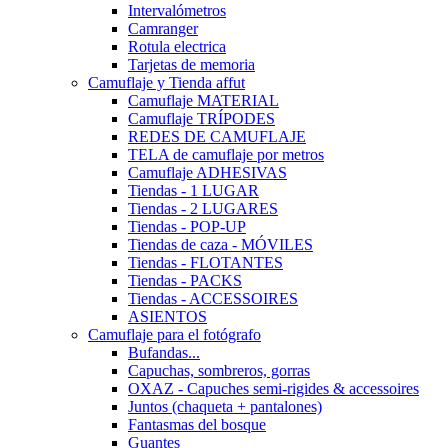
Intervalómetros
Camranger
Rotula electrica
Tarjetas de memoria
Camuflaje y Tienda affut
Camuflaje MATERIAL
Camuflaje TRÍPODES
REDES DE CAMUFLAJE
TELA de camuflaje por metros
Camuflaje ADHESIVAS
Tiendas - 1 LUGAR
Tiendas - 2 LUGARES
Tiendas - POP-UP
Tiendas de caza - MÓVILES
Tiendas - FLOTANTES
Tiendas - PACKS
Tiendas - ACCESSOIRES
ASIENTOS
Camuflaje para el fotógrafo
Bufandas...
Capuchas, sombreros, gorras
OXAZ - Capuches semi-rigides & accessoires
Juntos (chaqueta + pantalones)
Fantasmas del bosque
Guantes