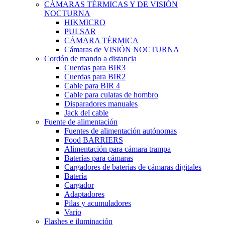
CÁMARAS TÉRMICAS Y DE VISIÓN
NOCTURNA
HIKMICRO
PULSAR
CÁMARA TÉRMICA
Cámaras de VISIÓN NOCTURNA
Cordón de mando a distancia
Cuerdas para BIR3
Cuerdas para BIR2
Cable para BIR 4
Cable para culatas de hombro
Disparadores manuales
Jack del cable
Fuente de alimentación
Fuentes de alimentación autónomas
Food BARRIERS
Alimentación para cámara trampa
Baterías para cámaras
Cargadores de baterías de cámaras digitales
Batería
Cargador
Adaptadores
Pilas y acumuladores
Vario
Flashes e iluminación