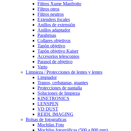
Filtros Xume Manfrotto
Filtros otros
Filtros neutros
Extenders focales
Anillos de extensión
Anillos adaptador
Parabrisas
Collares objetivos
Tapón objetivo
Tapón objetivo Kaiser
Accesorios telescopios
Parasol de objetivo
Vario
Limpieza / Protecciones de lentes y lentes
Limpiador
Trapos, cerbatanas, guantes
Protecciones de pantalla
Soluciones de limpieza
KINETRONICS
LENSPEN
VD DUST
REIDL IMAGING
Bolsas de fotograficas
Mochilas Foto
Mochilas fotográficas (500 a 800 mm)