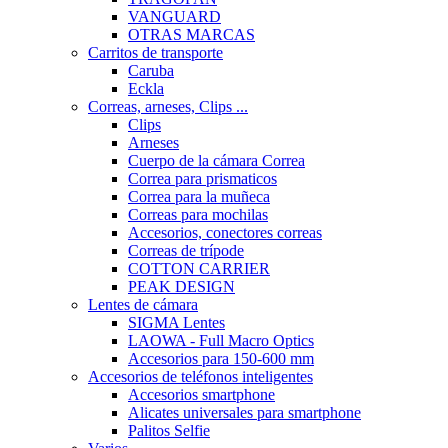
VANGUARD
OTRAS MARCAS
Carritos de transporte
Caruba
Eckla
Correas, arneses, Clips ...
Clips
Arneses
Cuerpo de la cámara Correa
Correa para prismaticos
Correa para la muñeca
Correas para mochilas
Accesorios, conectores correas
Correas de trípode
COTTON CARRIER
PEAK DESIGN
Lentes de cámara
SIGMA Lentes
LAOWA - Full Macro Optics
Accesorios para 150-600 mm
Accesorios de teléfonos inteligentes
Accesorios smartphone
Alicates universales para smartphone
Palitos Selfie