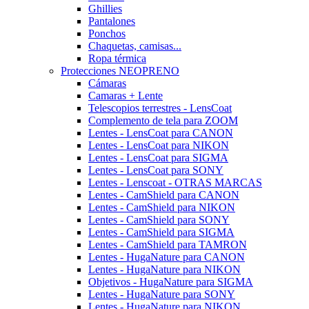
Ghillies
Pantalones
Ponchos
Chaquetas, camisas...
Ropa térmica
Protecciones NEOPRENO
Cámaras
Camaras + Lente
Telescopios terrestres - LensCoat
Complemento de tela para ZOOM
Lentes - LensCoat para CANON
Lentes - LensCoat para NIKON
Lentes - LensCoat para SIGMA
Lentes - LensCoat para SONY
Lentes - Lenscoat - OTRAS MARCAS
Lentes - CamShield para CANON
Lentes - CamShield para NIKON
Lentes - CamShield para SONY
Lentes - CamShield para SIGMA
Lentes - CamShield para TAMRON
Lentes - HugaNature para CANON
Lentes - HugaNature para NIKON
Objetivos - HugaNature para SIGMA
Lentes - HugaNature para SONY
Lentes - HugaNature para NIKON