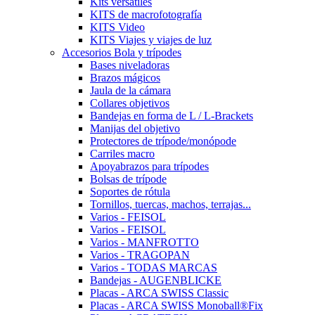
Kits versátiles
KITS de macrofotografía
KITS Video
KITS Viajes y viajes de luz
Accesorios Bola y trípodes
Bases niveladoras
Brazos mágicos
Jaula de la cámara
Collares objetivos
Bandejas en forma de L / L-Brackets
Manijas del objetivo
Protectores de trípode/monópode
Carriles macro
Apoyabrazos para trípodes
Bolsas de trípode
Soportes de rótula
Tornillos, tuercas, machos, terrajas...
Varios - FEISOL
Varios - FEISOL
Varios - MANFROTTO
Varios - TRAGOPAN
Varios - TODAS MARCAS
Bandejas - AUGENBLICKE
Placas - ARCA SWISS Classic
Placas - ARCA SWISS Monoball®Fix