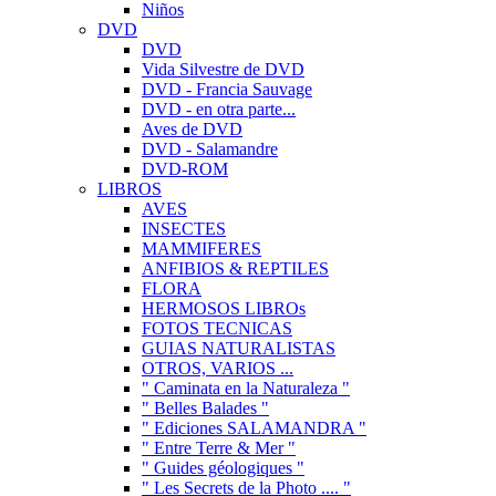
Niños
DVD
DVD
Vida Silvestre de DVD
DVD - Francia Sauvage
DVD - en otra parte...
Aves de DVD
DVD - Salamandre
DVD-ROM
LIBROS
AVES
INSECTES
MAMMIFERES
ANFIBIOS & REPTILES
FLORA
HERMOSOS LIBROs
FOTOS TECNICAS
GUIAS NATURALISTAS
OTROS, VARIOS ...
" Caminata en la Naturaleza "
" Belles Balades "
" Ediciones SALAMANDRA "
" Entre Terre & Mer "
" Guides géologiques "
" Les Secrets de la Photo .... "