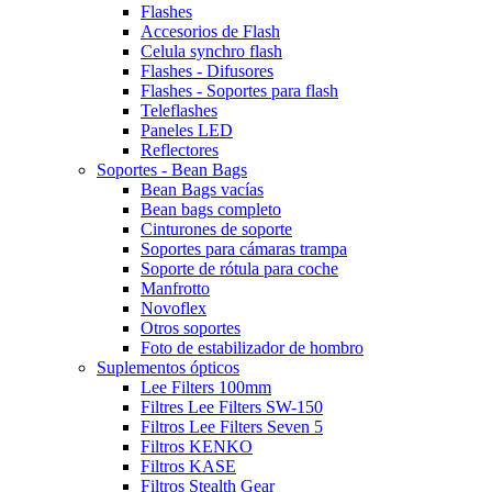
Flashes
Accesorios de Flash
Celula synchro flash
Flashes - Difusores
Flashes - Soportes para flash
Teleflashes
Paneles LED
Reflectores
Soportes - Bean Bags
Bean Bags vacías
Bean bags completo
Cinturones de soporte
Soportes para cámaras trampa
Soporte de rótula para coche
Manfrotto
Novoflex
Otros soportes
Foto de estabilizador de hombro
Suplementos ópticos
Lee Filters 100mm
Filtres Lee Filters SW-150
Filtros Lee Filters Seven 5
Filtros KENKO
Filtros KASE
Filtros Stealth Gear