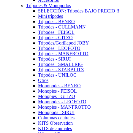
Accesorios
Trípodes & Monopodos
SELECCIÓN: Trípodes BAJO PRECIO !!
Mini trípodes
Trípodes - BENRO
Tripodes - CULLMANN
Trípodes - FEISOL
Trípodes - GITZO
Tripodes/Gorillapod JOBY
Trípodes - LEOFOTO
Tripodes - MANFROTTO
Trípodes - SIRUI
Tripodes - SMALLRIG
Tripodes - STARBLITZ
Tripodes - UNILOC
Otros
Monópodes - BENRO
Monopies - FEISOL
Monopies - GITZO
Monopodes - LEOFOTO
Monopies - MANFROTTO
Monopods - SIRUI
Columnas centrales
KITS Observation
KITS de animales