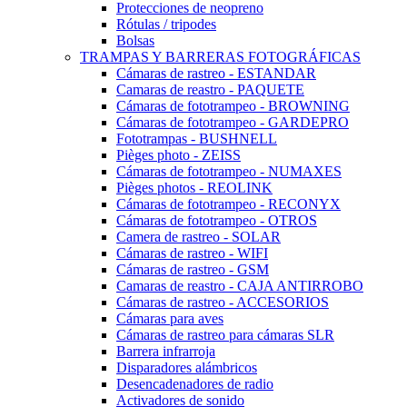
Protecciones de neopreno
Rótulas / tripodes
Bolsas
TRAMPAS Y BARRERAS FOTOGRÁFICAS
Cámaras de rastreo - ESTANDAR
Camaras de reastro - PAQUETE
Cámaras de fototrampeo - BROWNING
Cámaras de fototrampeo - GARDEPRO
Fototrampas - BUSHNELL
Pièges photo - ZEISS
Cámaras de fototrampeo - NUMAXES
Pièges photos - REOLINK
Cámaras de fototrampeo - RECONYX
Cámaras de fototrampeo - OTROS
Camera de rastreo - SOLAR
Cámaras de rastreo - WIFI
Cámaras de rastreo - GSM
Camaras de reastro - CAJA ANTIRROBO
Cámaras de rastreo - ACCESORIOS
Cámaras para aves
Cámaras de rastreo para cámaras SLR
Barrera infrarroja
Disparadores alámbricos
Desencadenadores de radio
Activadores de sonido