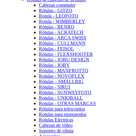
Cabezas commuter
Rótulas - GITZO
Rotula - LEOFOTO
Rotula - WIMBERLEY
Rótulas - BENRO
Rótulas - ACRATECH
Rótulas - ARCA SWISS
Rótulas - CULLMANN
Rótulas - FEISOL
Rótulas - FLEXSHOOTER
Rótulas - JOBU DESIGN
Rótulas - JOBY
Rótulas - MANFROTTO
Rotulas - NOVOFLEX
Rótulas – SMALLRIG
Rótulas - SIRUI
Rótulas - SUNWAYFOTO
Rotulas - UNIQBALL
Rotulas - OTRAS MARCAS
Rótulas para telescopios
Rotulas para monopodos
Rotulas Electricas
Cabezas de vídeo
Soportes de rótula