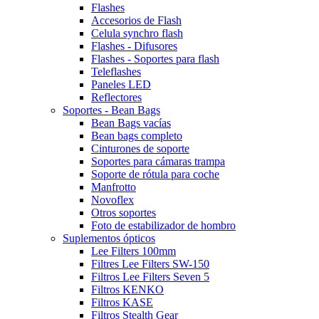
Flashes
Accesorios de Flash
Celula synchro flash
Flashes - Difusores
Flashes - Soportes para flash
Teleflashes
Paneles LED
Reflectores
Soportes - Bean Bags
Bean Bags vacías
Bean bags completo
Cinturones de soporte
Soportes para cámaras trampa
Soporte de rótula para coche
Manfrotto
Novoflex
Otros soportes
Foto de estabilizador de hombro
Suplementos ópticos
Lee Filters 100mm
Filtres Lee Filters SW-150
Filtros Lee Filters Seven 5
Filtros KENKO
Filtros KASE
Filtros Stealth Gear