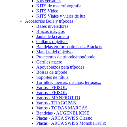
Kits versátiles
KITS de macrofotografía
KITS Video
KITS Viajes y viajes de luz
Accesorios Bola y trípodes
Bases niveladoras
Brazos mágicos
Jaula de la cámara
Collares objetivos
Bandejas en forma de L / L-Brackets
Manijas del objetivo
Protectores de trípode/monópode
Carriles macro
Apoyabrazos para trípodes
Bolsas de trípode
Soportes de rótula
Tornillos, tuercas, machos, terrajas...
Varios - FEISOL
Varios - FEISOL
Varios - MANFROTTO
Varios - TRAGOPAN
Varios - TODAS MARCAS
Bandejas - AUGENBLICKE
Placas - ARCA SWISS Classic
Placas - ARCA SWISS Monoball®Fix