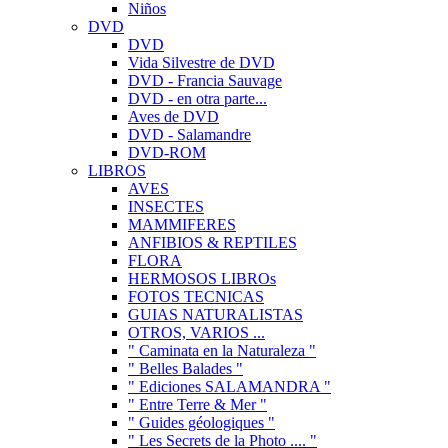
Niños
DVD
DVD
Vida Silvestre de DVD
DVD - Francia Sauvage
DVD - en otra parte...
Aves de DVD
DVD - Salamandre
DVD-ROM
LIBROS
AVES
INSECTES
MAMMIFERES
ANFIBIOS & REPTILES
FLORA
HERMOSOS LIBROs
FOTOS TECNICAS
GUIAS NATURALISTAS
OTROS, VARIOS ...
" Caminata en la Naturaleza "
" Belles Balades "
" Ediciones SALAMANDRA "
" Entre Terre & Mer "
" Guides géologiques "
" Les Secrets de la Photo .... "