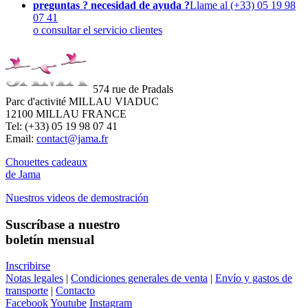
preguntas ? necesidad de ayuda ?
Llame al (+33) 05 19 98
07 41
o consultar el servicio clientes
574 rue de Pradals
Parc d'activité MILLAU VIADUC
12100 MILLAU FRANCE
Tel: (+33) 05 19 98 07 41
Email:
contact@jama.fr
Chouettes cadeaux
de Jama
Nuestros videos de demostración
Suscríbase a nuestro
boletín mensual
Inscribirse
Notas legales
|
Condiciones generales de venta
|
Envío y gastos de
transporte
|
Contacto
Facebook
Youtube
Instagram