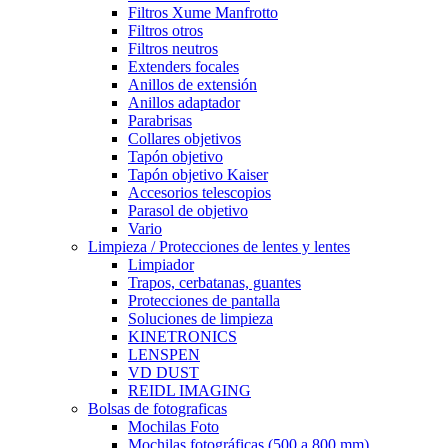
Filtros Xume Manfrotto
Filtros otros
Filtros neutros
Extenders focales
Anillos de extensión
Anillos adaptador
Parabrisas
Collares objetivos
Tapón objetivo
Tapón objetivo Kaiser
Accesorios telescopios
Parasol de objetivo
Vario
Limpieza / Protecciones de lentes y lentes
Limpiador
Trapos, cerbatanas, guantes
Protecciones de pantalla
Soluciones de limpieza
KINETRONICS
LENSPEN
VD DUST
REIDL IMAGING
Bolsas de fotograficas
Mochilas Foto
Mochilas fotográficas (500 a 800 mm)