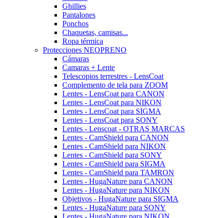
Ghillies
Pantalones
Ponchos
Chaquetas, camisas...
Ropa térmica
Protecciones NEOPRENO
Cámaras
Camaras + Lente
Telescopios terrestres - LensCoat
Complemento de tela para ZOOM
Lentes - LensCoat para CANON
Lentes - LensCoat para NIKON
Lentes - LensCoat para SIGMA
Lentes - LensCoat para SONY
Lentes - Lenscoat - OTRAS MARCAS
Lentes - CamShield para CANON
Lentes - CamShield para NIKON
Lentes - CamShield para SONY
Lentes - CamShield para SIGMA
Lentes - CamShield para TAMRON
Lentes - HugaNature para CANON
Lentes - HugaNature para NIKON
Objetivos - HugaNature para SIGMA
Lentes - HugaNature para SONY
Lentes - HugaNature para NIKON