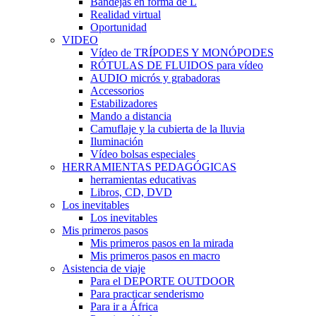
Bandejas en forma de L
Realidad virtual
Oportunidad
VIDEO
Vídeo de TRÍPODES Y MONÓPODES
RÓTULAS DE FLUIDOS para vídeo
AUDIO micrós y grabadoras
Accessorios
Estabilizadores
Mando a distancia
Camuflaje y la cubierta de la lluvia
Iluminación
Vídeo bolsas especiales
HERRAMIENTAS PEDAGÓGICAS
herramientas educativas
Libros, CD, DVD
Los inevitables
Los inevitables
Mis primeros pasos
Mis primeros pasos en la mirada
Mis primeros pasos en macro
Asistencia de viaje
Para el DEPORTE OUTDOOR
Para practicar senderismo
Para ir a África