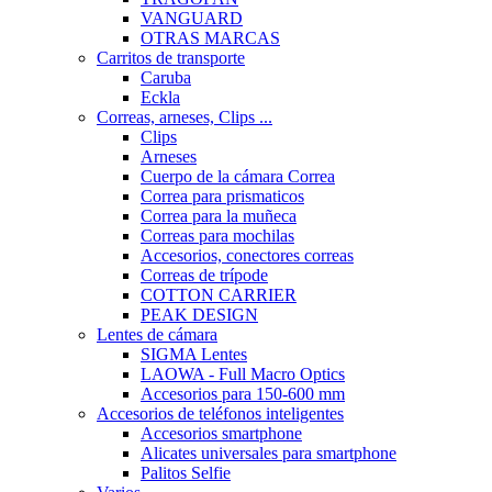
VANGUARD
OTRAS MARCAS
Carritos de transporte
Caruba
Eckla
Correas, arneses, Clips ...
Clips
Arneses
Cuerpo de la cámara Correa
Correa para prismaticos
Correa para la muñeca
Correas para mochilas
Accesorios, conectores correas
Correas de trípode
COTTON CARRIER
PEAK DESIGN
Lentes de cámara
SIGMA Lentes
LAOWA - Full Macro Optics
Accesorios para 150-600 mm
Accesorios de teléfonos inteligentes
Accesorios smartphone
Alicates universales para smartphone
Palitos Selfie