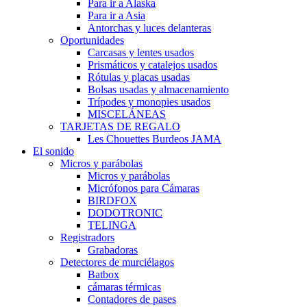
Para ir a Alaska
Para ir a Asia
Antorchas y luces delanteras
Oportunidades
Carcasas y lentes usados
Prismáticos y catalejos usados
Rótulas y placas usadas
Bolsas usadas y almacenamiento
Trípodes y monopies usados
MISCELÁNEAS
TARJETAS DE REGALO
Les Chouettes Burdeos JAMA
El sonido
Micros y parábolas
Micros y parábolas
Micrófonos para Cámaras
BIRDFOX
DODOTRONIC
TELINGA
Registradors
Grabadoras
Detectores de murciélagos
Batbox
cámaras térmicas
Contadores de pases