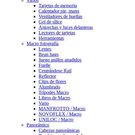
Varios
Tarjetas de memoria
Calentador pie, mano
Ventiladores de huellas
Gel de sílice
Antorchas y luces delanteras
Lectores de tarjetas
Herramientas
Macro fotografía
Lentes
Bean bags
Juego anillos anadidos
Fuelle
Centrándose Rail
Reflector
Clips de flores
Alumbrado
Trípodes Macro
Libros de Macro
Vario
MANFROTTO / Macro
NOVOFLEX / Macro
UNILOC / Macro
Panorámico
Cabezas panorámicas