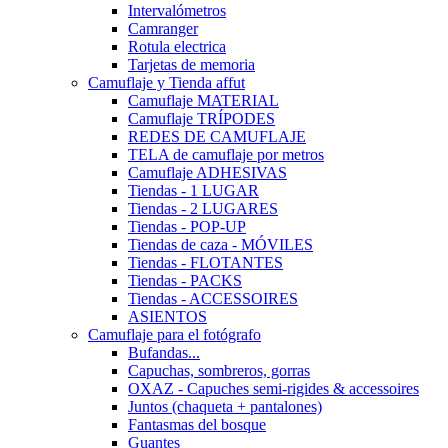
Intervalómetros
Camranger
Rotula electrica
Tarjetas de memoria
Camuflaje y Tienda affut
Camuflaje MATERIAL
Camuflaje TRÍPODES
REDES DE CAMUFLAJE
TELA de camuflaje por metros
Camuflaje ADHESIVAS
Tiendas - 1 LUGAR
Tiendas - 2 LUGARES
Tiendas - POP-UP
Tiendas de caza - MÓVILES
Tiendas - FLOTANTES
Tiendas - PACKS
Tiendas - ACCESSOIRES
ASIENTOS
Camuflaje para el fotógrafo
Bufandas...
Capuchas, sombreros, gorras
OXAZ - Capuches semi-rigides & accessoires
Juntos (chaqueta + pantalones)
Fantasmas del bosque
Guantes