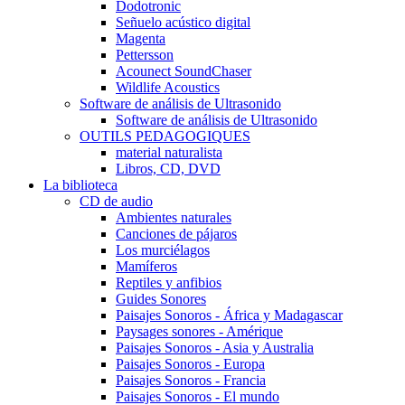
Dodotronic
Señuelo acústico digital
Magenta
Pettersson
Acounect SoundChaser
Wildlife Acoustics
Software de análisis de Ultrasonido
Software de análisis de Ultrasonido
OUTILS PEDAGOGIQUES
material naturalista
Libros, CD, DVD
La biblioteca
CD de audio
Ambientes naturales
Canciones de pájaros
Los murciélagos
Mamíferos
Reptiles y anfibios
Guides Sonores
Paisajes Sonoros - África y Madagascar
Paysages sonores - Amérique
Paisajes Sonoros - Asia y Australia
Paisajes Sonoros - Europa
Paisajes Sonoros - Francia
Paisajes Sonoros - El mundo