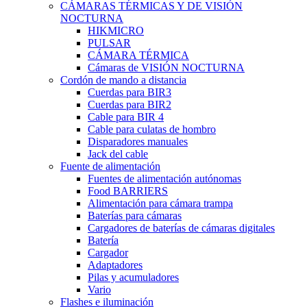
CÁMARAS TÉRMICAS Y DE VISIÓN
NOCTURNA
HIKMICRO
PULSAR
CÁMARA TÉRMICA
Cámaras de VISIÓN NOCTURNA
Cordón de mando a distancia
Cuerdas para BIR3
Cuerdas para BIR2
Cable para BIR 4
Cable para culatas de hombro
Disparadores manuales
Jack del cable
Fuente de alimentación
Fuentes de alimentación autónomas
Food BARRIERS
Alimentación para cámara trampa
Baterías para cámaras
Cargadores de baterías de cámaras digitales
Batería
Cargador
Adaptadores
Pilas y acumuladores
Vario
Flashes e iluminación