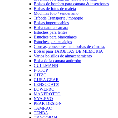
Bolsos de hombro para cámara & inserciones
Bolsas de fotos de maleta
Mochilas foto / senderismo
Trípode Transporte / monopie
Bolsas impermeables
Bolsa para la cámara
Estuches para lentes
Estuches para binoculares
Estuches para catalejos
Correas, conectores para bolsas de cámara.
Bolsas para TARJETAS DE MEMORIA
Varios bolsillos de almacenamiento
Bolsa de la cámara antirrobo
CULLMANN
F-STOP
GITZO
GURA GEAR
LENSCOAT®
LOWEPRO
MANFROTTO
NYA-EVO
PEAK DESIGN
TAMRAC
TENBA
TRAGOPAN