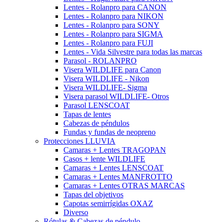
Lentes - Rolanpro para CANON
Lentes - Rolanpro para NIKON
Lentes - Rolanpro para SONY
Lentes - Rolanpro para SIGMA
Lentes - Rolanpro para FUJI
Lentes - Vida Silvestre para todas las marcas
Parasol - ROLANPRO
Visera WILDLIFE para Canon
Visera WILDLIFE - Nikon
Visera WILDLIFE- Sigma
Visera parasol WILDLIFE- Otros
Parasol LENSCOAT
Tapas de lentes
Cabezas de péndulos
Fundas y fundas de neopreno
Protecciones LLUVIA
Camaras + Lentes TRAGOPAN
Casos + lente WILDLIFE
Camaras + Lentes LENSCOAT
Camaras + Lentes MANFROTTO
Camaras + Lentes OTRAS MARCAS
Tapas del objetivos
Capotas semirrígidas OXAZ
Diverso
Rótulas & Cabezas de péndulo