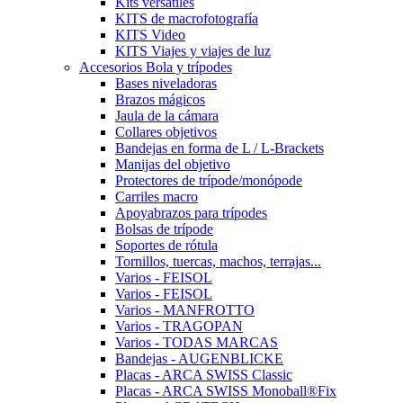
Kits versátiles
KITS de macrofotografía
KITS Video
KITS Viajes y viajes de luz
Accesorios Bola y trípodes
Bases niveladoras
Brazos mágicos
Jaula de la cámara
Collares objetivos
Bandejas en forma de L / L-Brackets
Manijas del objetivo
Protectores de trípode/monópode
Carriles macro
Apoyabrazos para trípodes
Bolsas de trípode
Soportes de rótula
Tornillos, tuercas, machos, terrajas...
Varios - FEISOL
Varios - FEISOL
Varios - MANFROTTO
Varios - TRAGOPAN
Varios - TODAS MARCAS
Bandejas - AUGENBLICKE
Placas - ARCA SWISS Classic
Placas - ARCA SWISS Monoball®Fix