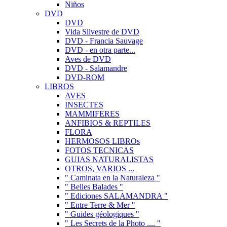
Niños
DVD
DVD
Vida Silvestre de DVD
DVD - Francia Sauvage
DVD - en otra parte...
Aves de DVD
DVD - Salamandre
DVD-ROM
LIBROS
AVES
INSECTES
MAMMIFERES
ANFIBIOS & REPTILES
FLORA
HERMOSOS LIBROs
FOTOS TECNICAS
GUIAS NATURALISTAS
OTROS, VARIOS ...
" Caminata en la Naturaleza "
" Belles Balades "
" Ediciones SALAMANDRA "
" Entre Terre & Mer "
" Guides géologiques "
" Les Secrets de la Photo .... "