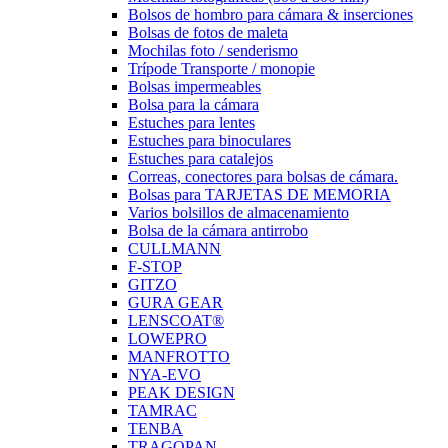
Bolsos de hombro para cámara & inserciones
Bolsas de fotos de maleta
Mochilas foto / senderismo
Trípode Transporte / monopie
Bolsas impermeables
Bolsa para la cámara
Estuches para lentes
Estuches para binoculares
Estuches para catalejos
Correas, conectores para bolsas de cámara.
Bolsas para TARJETAS DE MEMORIA
Varios bolsillos de almacenamiento
Bolsa de la cámara antirrobo
CULLMANN
F-STOP
GITZO
GURA GEAR
LENSCOAT®
LOWEPRO
MANFROTTO
NYA-EVO
PEAK DESIGN
TAMRAC
TENBA
TRAGOPAN