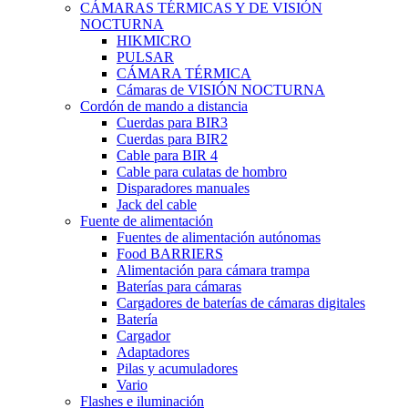
CÁMARAS TÉRMICAS Y DE VISIÓN
NOCTURNA
HIKMICRO
PULSAR
CÁMARA TÉRMICA
Cámaras de VISIÓN NOCTURNA
Cordón de mando a distancia
Cuerdas para BIR3
Cuerdas para BIR2
Cable para BIR 4
Cable para culatas de hombro
Disparadores manuales
Jack del cable
Fuente de alimentación
Fuentes de alimentación autónomas
Food BARRIERS
Alimentación para cámara trampa
Baterías para cámaras
Cargadores de baterías de cámaras digitales
Batería
Cargador
Adaptadores
Pilas y acumuladores
Vario
Flashes e iluminación