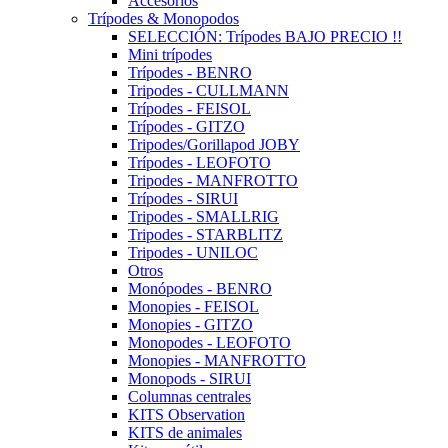
Accesorios
Trípodes & Monopodos
SELECCIÓN: Trípodes BAJO PRECIO !!
Mini trípodes
Trípodes - BENRO
Tripodes - CULLMANN
Trípodes - FEISOL
Trípodes - GITZO
Tripodes/Gorillapod JOBY
Trípodes - LEOFOTO
Tripodes - MANFROTTO
Trípodes - SIRUI
Tripodes - SMALLRIG
Tripodes - STARBLITZ
Tripodes - UNILOC
Otros
Monópodes - BENRO
Monopies - FEISOL
Monopies - GITZO
Monopodes - LEOFOTO
Monopies - MANFROTTO
Monopods - SIRUI
Columnas centrales
KITS Observation
KITS de animales