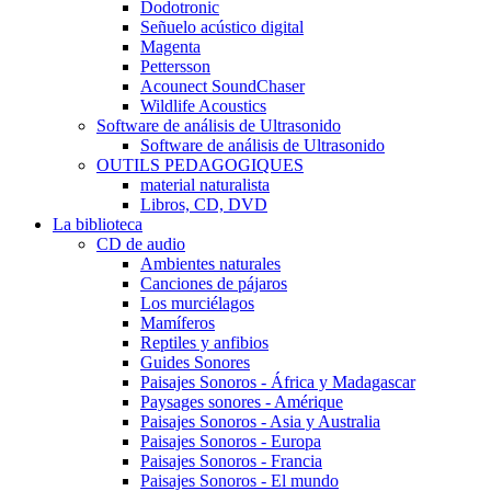
Dodotronic
Señuelo acústico digital
Magenta
Pettersson
Acounect SoundChaser
Wildlife Acoustics
Software de análisis de Ultrasonido
Software de análisis de Ultrasonido
OUTILS PEDAGOGIQUES
material naturalista
Libros, CD, DVD
La biblioteca
CD de audio
Ambientes naturales
Canciones de pájaros
Los murciélagos
Mamíferos
Reptiles y anfibios
Guides Sonores
Paisajes Sonoros - África y Madagascar
Paysages sonores - Amérique
Paisajes Sonoros - Asia y Australia
Paisajes Sonoros - Europa
Paisajes Sonoros - Francia
Paisajes Sonoros - El mundo