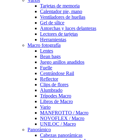
Varios
Tarjetas de memoria
Calentador pie, mano
Ventiladores de huellas
Gel de sílice
Antorchas y luces delanteras
Lectores de tarjetas
Herramientas
Macro fotografía
Lentes
Bean bags
Juego anillos anadidos
Fuelle
Centrándose Rail
Reflector
Clips de flores
Alumbrado
Trípodes Macro
Libros de Macro
Vario
MANFROTTO / Macro
NOVOFLEX / Macro
UNILOC / Macro
Panorámico
Cabezas panorámicas