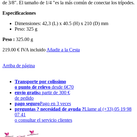
de 3/8". El tamaño de 1/4 "es la más común de conectar los trípodes.
Especificaciones
Dimensiones: 42,3 (L) x 40.5 (H) x 210 (D) mm
Peso: 325 g
Peso :
325.00 g
219.00 € IVA incluido
Añadir a la Cesta
Arriba de página
Transporte por colissimo
o punto de relevo
desde 6€70
envío gratis
a partir de 300 €
de pedido
pago seguro
Pago en 3 veces
preguntas ? necesidad de ayuda ?
Llame al (+33) 05 19 98
07 41
o consultar el servicio clientes