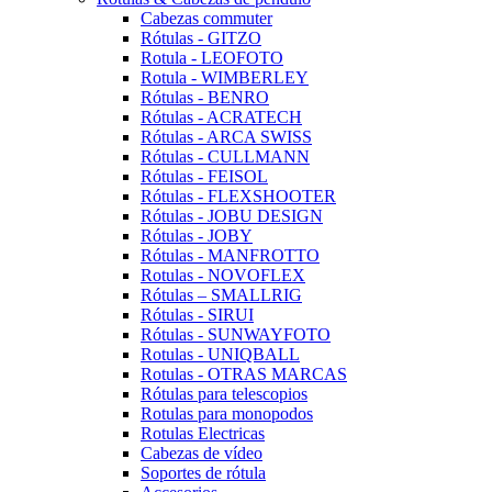
Cabezas commuter
Rótulas - GITZO
Rotula - LEOFOTO
Rotula - WIMBERLEY
Rótulas - BENRO
Rótulas - ACRATECH
Rótulas - ARCA SWISS
Rótulas - CULLMANN
Rótulas - FEISOL
Rótulas - FLEXSHOOTER
Rótulas - JOBU DESIGN
Rótulas - JOBY
Rótulas - MANFROTTO
Rotulas - NOVOFLEX
Rótulas – SMALLRIG
Rótulas - SIRUI
Rótulas - SUNWAYFOTO
Rotulas - UNIQBALL
Rotulas - OTRAS MARCAS
Rótulas para telescopios
Rotulas para monopodos
Rotulas Electricas
Cabezas de vídeo
Soportes de rótula