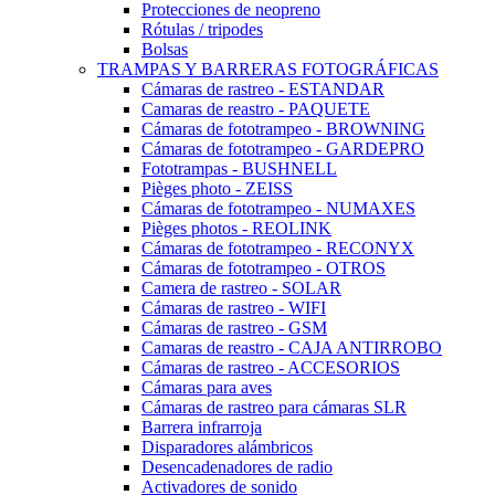
Protecciones de neopreno
Rótulas / tripodes
Bolsas
TRAMPAS Y BARRERAS FOTOGRÁFICAS
Cámaras de rastreo - ESTANDAR
Camaras de reastro - PAQUETE
Cámaras de fototrampeo - BROWNING
Cámaras de fototrampeo - GARDEPRO
Fototrampas - BUSHNELL
Pièges photo - ZEISS
Cámaras de fototrampeo - NUMAXES
Pièges photos - REOLINK
Cámaras de fototrampeo - RECONYX
Cámaras de fototrampeo - OTROS
Camera de rastreo - SOLAR
Cámaras de rastreo - WIFI
Cámaras de rastreo - GSM
Camaras de reastro - CAJA ANTIRROBO
Cámaras de rastreo - ACCESORIOS
Cámaras para aves
Cámaras de rastreo para cámaras SLR
Barrera infrarroja
Disparadores alámbricos
Desencadenadores de radio
Activadores de sonido