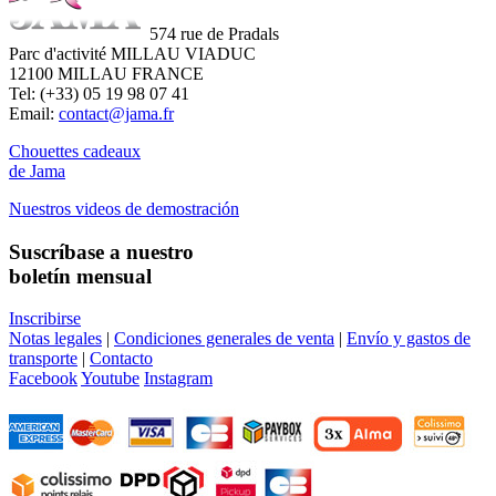
574 rue de Pradals
Parc d'activité MILLAU VIADUC
12100 MILLAU FRANCE
Tel: (+33) 05 19 98 07 41
Email:
contact@jama.fr
Chouettes cadeaux
de Jama
Nuestros videos de demostración
Suscríbase a nuestro
boletín mensual
Inscribirse
Notas legales
|
Condiciones generales de venta
|
Envío y gastos de
transporte
|
Contacto
Facebook
Youtube
Instagram