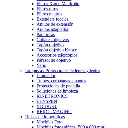
Filtros Xume Manfrotto
Filtros otros
Filtros neutros
Extenders focales
Anillos de extensión
Anillos adaptador
Parabrisas
Collares objetivos
Tapón objetivo
Tapón objetivo Kaiser
Accesorios telescopios
Parasol de objetivo
Vario
Limpieza / Protecciones de lentes y lentes
Limpiador
Trapos, cerbatanas, guantes
Protecciones de pantalla
Soluciones de limpieza
KINETRONICS
LENSPEN
VD DUST
REIDL IMAGING
Bolsas de fotograficas
Mochilas Foto
Mochilas fotográficas (500 a 800 mm)