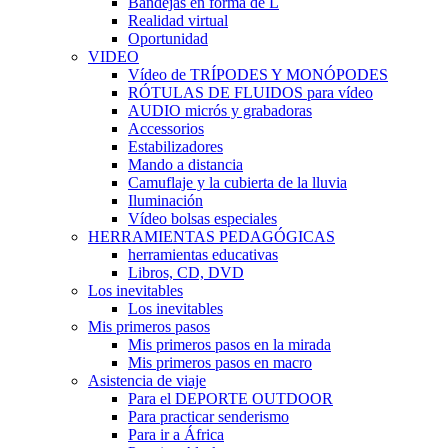
Bandejas en forma de L
Realidad virtual
Oportunidad
VIDEO
Vídeo de TRÍPODES Y MONÓPODES
RÓTULAS DE FLUIDOS para vídeo
AUDIO micrós y grabadoras
Accessorios
Estabilizadores
Mando a distancia
Camuflaje y la cubierta de la lluvia
Iluminación
Vídeo bolsas especiales
HERRAMIENTAS PEDAGÓGICAS
herramientas educativas
Libros, CD, DVD
Los inevitables
Los inevitables
Mis primeros pasos
Mis primeros pasos en la mirada
Mis primeros pasos en macro
Asistencia de viaje
Para el DEPORTE OUTDOOR
Para practicar senderismo
Para ir a África