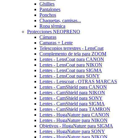
Ghillies
Pantalones
Ponchos
Chaquetas, camisas...
Ropa térmica
Protecciones NEOPRENO
Cámaras
Camaras + Lente
Telescopios terrestres - LensCoat
Complemento de tela para ZOOM
Lentes - LensCoat para CANON
Lentes - LensCoat para NIKON
Lentes - LensCoat para SIGMA
Lentes - LensCoat para SONY
Lentes - Lenscoat - OTRAS MARCAS
Lentes - CamShield para CANON
Lentes - CamShield para NIKON
Lentes - CamShield para SONY
Lentes - CamShield para SIGMA
Lentes - CamShield para TAMRON
Lentes - HugaNature para CANON
Lentes - HugaNature para NIKON
Objetivos - HugaNature para SIGMA
Lentes - HugaNature para SONY
Lentes - HugaNature para NIKON