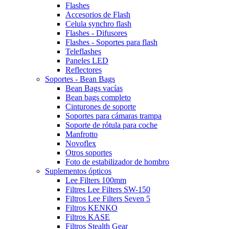
Flashes
Accesorios de Flash
Celula synchro flash
Flashes - Difusores
Flashes - Soportes para flash
Teleflashes
Paneles LED
Reflectores
Soportes - Bean Bags
Bean Bags vacías
Bean bags completo
Cinturones de soporte
Soportes para cámaras trampa
Soporte de rótula para coche
Manfrotto
Novoflex
Otros soportes
Foto de estabilizador de hombro
Suplementos ópticos
Lee Filters 100mm
Filtres Lee Filters SW-150
Filtros Lee Filters Seven 5
Filtros KENKO
Filtros KASE
Filtros Stealth Gear