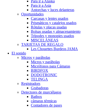
Para ir a Alaska
Para ir a Asia
Antorchas y luces delanteras
Oportunidades
Carcasas y lentes usados
Prismáticos y catalejos usados
Rótulas y placas usadas
Bolsas usadas y almacenamiento
Trípodes y monopies usados
MISCELÁNEAS
TARJETAS DE REGALO
Les Chouettes Burdeos JAMA
El sonido
Micros y parábolas
Micros y parábolas
Micrófonos para Cámaras
BIRDFOX
DODOTRONIC
TELINGA
Registradors
Grabadoras
Detectores de murciélagos
Batbox
cámaras térmicas
Contadores de pases