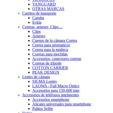
VANGUARD
OTRAS MARCAS
Carritos de transporte
Caruba
Eckla
Correas, arneses, Clips ...
Clips
Arneses
Cuerpo de la cámara Correa
Correa para prismaticos
Correa para la muñeca
Correas para mochilas
Accesorios, conectores correas
Correas de trípode
COTTON CARRIER
PEAK DESIGN
Lentes de cámara
SIGMA Lentes
LAOWA - Full Macro Optics
Accesorios para 150-600 mm
Accesorios de teléfonos inteligentes
Accesorios smartphone
Alicates universales para smartphone
Palitos Selfie