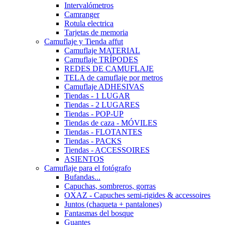
Intervalómetros
Camranger
Rotula electrica
Tarjetas de memoria
Camuflaje y Tienda affut
Camuflaje MATERIAL
Camuflaje TRÍPODES
REDES DE CAMUFLAJE
TELA de camuflaje por metros
Camuflaje ADHESIVAS
Tiendas - 1 LUGAR
Tiendas - 2 LUGARES
Tiendas - POP-UP
Tiendas de caza - MÓVILES
Tiendas - FLOTANTES
Tiendas - PACKS
Tiendas - ACCESSOIRES
ASIENTOS
Camuflaje para el fotógrafo
Bufandas...
Capuchas, sombreros, gorras
OXAZ - Capuches semi-rigides & accessoires
Juntos (chaqueta + pantalones)
Fantasmas del bosque
Guantes