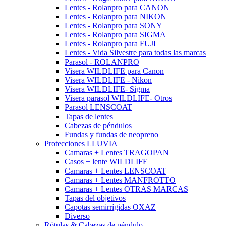
Lentes - Rolanpro para CANON
Lentes - Rolanpro para NIKON
Lentes - Rolanpro para SONY
Lentes - Rolanpro para SIGMA
Lentes - Rolanpro para FUJI
Lentes - Vida Silvestre para todas las marcas
Parasol - ROLANPRO
Visera WILDLIFE para Canon
Visera WILDLIFE - Nikon
Visera WILDLIFE- Sigma
Visera parasol WILDLIFE- Otros
Parasol LENSCOAT
Tapas de lentes
Cabezas de péndulos
Fundas y fundas de neopreno
Protecciones LLUVIA
Camaras + Lentes TRAGOPAN
Casos + lente WILDLIFE
Camaras + Lentes LENSCOAT
Camaras + Lentes MANFROTTO
Camaras + Lentes OTRAS MARCAS
Tapas del objetivos
Capotas semirrígidas OXAZ
Diverso
Rótulas & Cabezas de péndulo