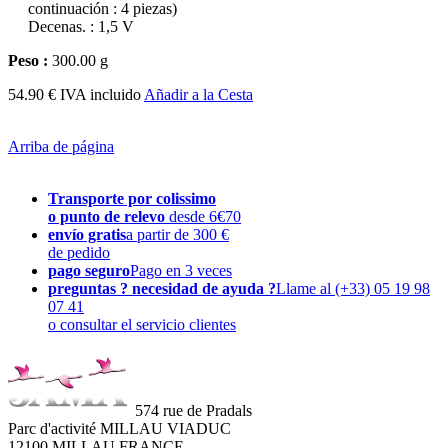
continuación : 4 piezas)
Decenas. : 1,5 V
Peso :
300.00 g
54.90 € IVA incluido
Añadir a la Cesta
Arriba de página
Transporte por colissimo
o punto de relevo
desde 6€70
envío gratis
a partir de 300 €
de pedido
pago seguro
Pago en 3 veces
preguntas ? necesidad de ayuda ?
Llame al (+33) 05 19 98
07 41
o consultar el servicio clientes
574 rue de Pradals
Parc d'activité MILLAU VIADUC
12100 MILLAU FRANCE