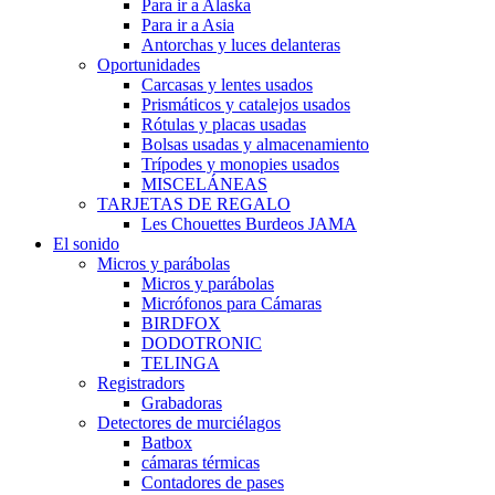
Para ir a Alaska
Para ir a Asia
Antorchas y luces delanteras
Oportunidades
Carcasas y lentes usados
Prismáticos y catalejos usados
Rótulas y placas usadas
Bolsas usadas y almacenamiento
Trípodes y monopies usados
MISCELÁNEAS
TARJETAS DE REGALO
Les Chouettes Burdeos JAMA
El sonido
Micros y parábolas
Micros y parábolas
Micrófonos para Cámaras
BIRDFOX
DODOTRONIC
TELINGA
Registradors
Grabadoras
Detectores de murciélagos
Batbox
cámaras térmicas
Contadores de pases