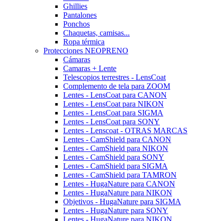
Ghillies
Pantalones
Ponchos
Chaquetas, camisas...
Ropa térmica
Protecciones NEOPRENO
Cámaras
Camaras + Lente
Telescopios terrestres - LensCoat
Complemento de tela para ZOOM
Lentes - LensCoat para CANON
Lentes - LensCoat para NIKON
Lentes - LensCoat para SIGMA
Lentes - LensCoat para SONY
Lentes - Lenscoat - OTRAS MARCAS
Lentes - CamShield para CANON
Lentes - CamShield para NIKON
Lentes - CamShield para SONY
Lentes - CamShield para SIGMA
Lentes - CamShield para TAMRON
Lentes - HugaNature para CANON
Lentes - HugaNature para NIKON
Objetivos - HugaNature para SIGMA
Lentes - HugaNature para SONY
Lentes - HugaNature para NIKON