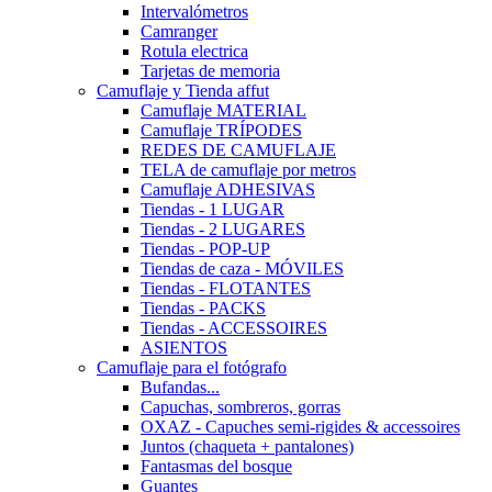
Intervalómetros
Camranger
Rotula electrica
Tarjetas de memoria
Camuflaje y Tienda affut
Camuflaje MATERIAL
Camuflaje TRÍPODES
REDES DE CAMUFLAJE
TELA de camuflaje por metros
Camuflaje ADHESIVAS
Tiendas - 1 LUGAR
Tiendas - 2 LUGARES
Tiendas - POP-UP
Tiendas de caza - MÓVILES
Tiendas - FLOTANTES
Tiendas - PACKS
Tiendas - ACCESSOIRES
ASIENTOS
Camuflaje para el fotógrafo
Bufandas...
Capuchas, sombreros, gorras
OXAZ - Capuches semi-rigides & accessoires
Juntos (chaqueta + pantalones)
Fantasmas del bosque
Guantes