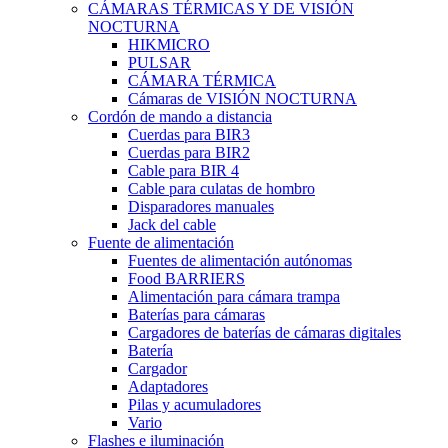
CÁMARAS TÉRMICAS Y DE VISIÓN
NOCTURNA
HIKMICRO
PULSAR
CÁMARA TÉRMICA
Cámaras de VISIÓN NOCTURNA
Cordón de mando a distancia
Cuerdas para BIR3
Cuerdas para BIR2
Cable para BIR 4
Cable para culatas de hombro
Disparadores manuales
Jack del cable
Fuente de alimentación
Fuentes de alimentación autónomas
Food BARRIERS
Alimentación para cámara trampa
Baterías para cámaras
Cargadores de baterías de cámaras digitales
Batería
Cargador
Adaptadores
Pilas y acumuladores
Vario
Flashes e iluminación