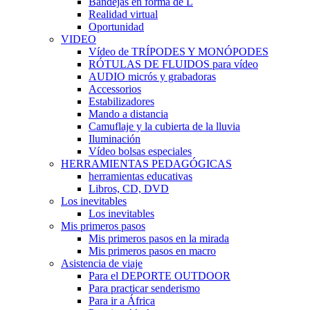
Bandejas en forma de L
Realidad virtual
Oportunidad
VIDEO
Vídeo de TRÍPODES Y MONÓPODES
RÓTULAS DE FLUIDOS para vídeo
AUDIO micrós y grabadoras
Accessorios
Estabilizadores
Mando a distancia
Camuflaje y la cubierta de la lluvia
Iluminación
Vídeo bolsas especiales
HERRAMIENTAS PEDAGÓGICAS
herramientas educativas
Libros, CD, DVD
Los inevitables
Los inevitables
Mis primeros pasos
Mis primeros pasos en la mirada
Mis primeros pasos en macro
Asistencia de viaje
Para el DEPORTE OUTDOOR
Para practicar senderismo
Para ir a África