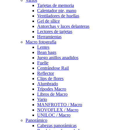
Varios
Tarjetas de memoria
Calentador pie, mano
Ventiladores de huellas
Gel de sílice
Antorchas y luces delanteras
Lectores de tarjetas
Herramientas
Macro fotografía
Lentes
Bean bags
Juego anillos anadidos
Fuelle
Centrándose Rail
Reflector
Clips de flores
Alumbrado
Trípodes Macro
Libros de Macro
Vario
MANFROTTO / Macro
NOVOFLEX / Macro
UNILOC / Macro
Panorámico
Cabezas panorámicas