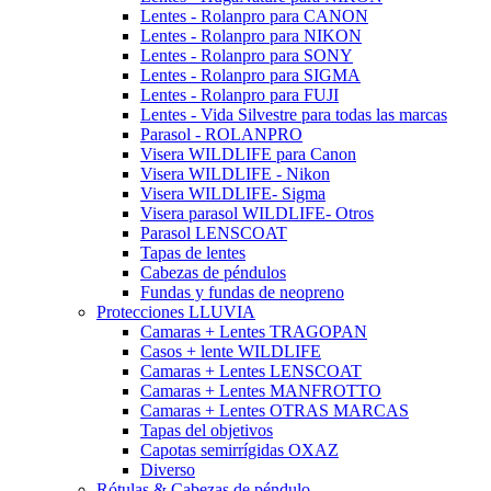
Lentes - Rolanpro para CANON
Lentes - Rolanpro para NIKON
Lentes - Rolanpro para SONY
Lentes - Rolanpro para SIGMA
Lentes - Rolanpro para FUJI
Lentes - Vida Silvestre para todas las marcas
Parasol - ROLANPRO
Visera WILDLIFE para Canon
Visera WILDLIFE - Nikon
Visera WILDLIFE- Sigma
Visera parasol WILDLIFE- Otros
Parasol LENSCOAT
Tapas de lentes
Cabezas de péndulos
Fundas y fundas de neopreno
Protecciones LLUVIA
Camaras + Lentes TRAGOPAN
Casos + lente WILDLIFE
Camaras + Lentes LENSCOAT
Camaras + Lentes MANFROTTO
Camaras + Lentes OTRAS MARCAS
Tapas del objetivos
Capotas semirrígidas OXAZ
Diverso
Rótulas & Cabezas de péndulo