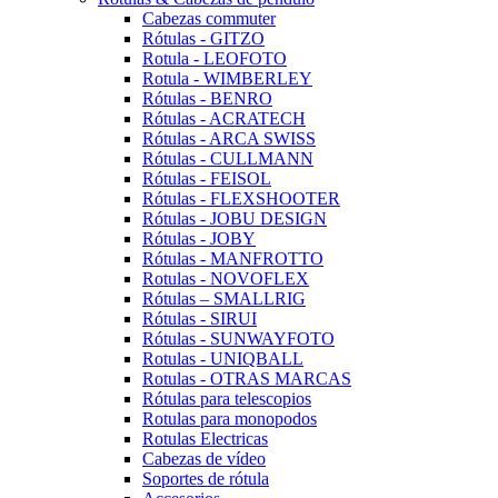
Cabezas commuter
Rótulas - GITZO
Rotula - LEOFOTO
Rotula - WIMBERLEY
Rótulas - BENRO
Rótulas - ACRATECH
Rótulas - ARCA SWISS
Rótulas - CULLMANN
Rótulas - FEISOL
Rótulas - FLEXSHOOTER
Rótulas - JOBU DESIGN
Rótulas - JOBY
Rótulas - MANFROTTO
Rotulas - NOVOFLEX
Rótulas – SMALLRIG
Rótulas - SIRUI
Rótulas - SUNWAYFOTO
Rotulas - UNIQBALL
Rotulas - OTRAS MARCAS
Rótulas para telescopios
Rotulas para monopodos
Rotulas Electricas
Cabezas de vídeo
Soportes de rótula