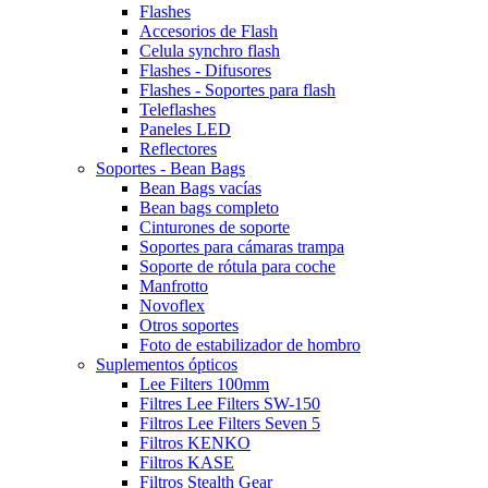
Flashes
Accesorios de Flash
Celula synchro flash
Flashes - Difusores
Flashes - Soportes para flash
Teleflashes
Paneles LED
Reflectores
Soportes - Bean Bags
Bean Bags vacías
Bean bags completo
Cinturones de soporte
Soportes para cámaras trampa
Soporte de rótula para coche
Manfrotto
Novoflex
Otros soportes
Foto de estabilizador de hombro
Suplementos ópticos
Lee Filters 100mm
Filtres Lee Filters SW-150
Filtros Lee Filters Seven 5
Filtros KENKO
Filtros KASE
Filtros Stealth Gear