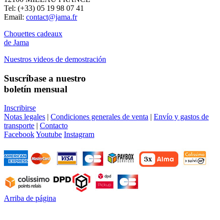
Tel: (+33) 05 19 98 07 41
Email:
contact@jama.fr
Chouettes cadeaux
de Jama
Nuestros videos de demostración
Suscríbase a nuestro
boletín mensual
Inscribirse
Notas legales
|
Condiciones generales de venta
|
Envío y gastos de
transporte
|
Contacto
Facebook
Youtube
Instagram
Arriba de página