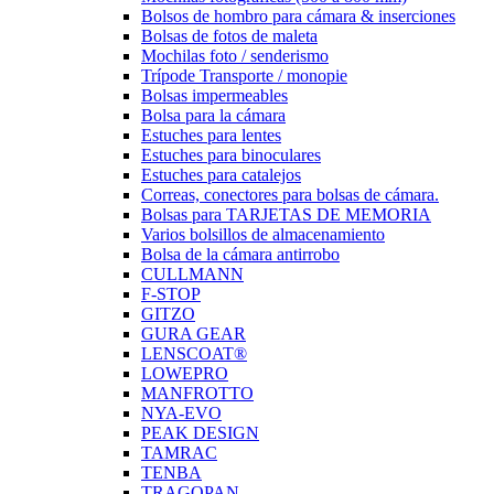
Bolsos de hombro para cámara & inserciones
Bolsas de fotos de maleta
Mochilas foto / senderismo
Trípode Transporte / monopie
Bolsas impermeables
Bolsa para la cámara
Estuches para lentes
Estuches para binoculares
Estuches para catalejos
Correas, conectores para bolsas de cámara.
Bolsas para TARJETAS DE MEMORIA
Varios bolsillos de almacenamiento
Bolsa de la cámara antirrobo
CULLMANN
F-STOP
GITZO
GURA GEAR
LENSCOAT®
LOWEPRO
MANFROTTO
NYA-EVO
PEAK DESIGN
TAMRAC
TENBA
TRAGOPAN