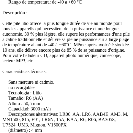
Rango de temperatura: de -40 a +60 °C
Descripción :
Cette pile litio ofrece la plus longue durée de vie au monde pour
tous les appareils qui nécessitent de la puissance et une longue
autonomie. 30 % plus légère, elle supere les performances d'une pile
alcaline traditionnelle et délivre sa pleine puissance sur a large plage
de température allant de -40 à +60°C. Même après avoir été stockée
10 ans, elle délivre encore plus de 85 % de sa puissance d'origine.
Pour votre baladeur CD, appareil photo numérique, caméscope,
lecteur MP3, etc.
Características técnicas:
Sans mercure ni cadmio.
no recargables
Tecnología : Litio
Tamaño: R6 (AA)
Altura : 50,5 mm
Capacidad: 3000 mAh
Descripciones alternativas: LR06, AA, LR6, AAB4E, AM3, M,
MN1500, 815, E91, LR6N, 15A, KAA, R6, R06, BA3058,
U7524, UM3, Mignon, V1500PX
(diámetro) : 4 mm