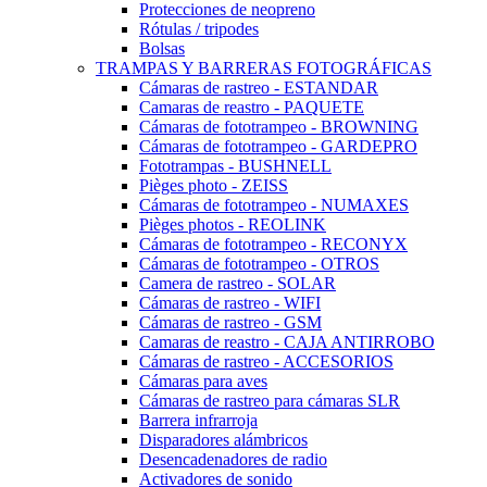
Protecciones de neopreno
Rótulas / tripodes
Bolsas
TRAMPAS Y BARRERAS FOTOGRÁFICAS
Cámaras de rastreo - ESTANDAR
Camaras de reastro - PAQUETE
Cámaras de fototrampeo - BROWNING
Cámaras de fototrampeo - GARDEPRO
Fototrampas - BUSHNELL
Pièges photo - ZEISS
Cámaras de fototrampeo - NUMAXES
Pièges photos - REOLINK
Cámaras de fototrampeo - RECONYX
Cámaras de fototrampeo - OTROS
Camera de rastreo - SOLAR
Cámaras de rastreo - WIFI
Cámaras de rastreo - GSM
Camaras de reastro - CAJA ANTIRROBO
Cámaras de rastreo - ACCESORIOS
Cámaras para aves
Cámaras de rastreo para cámaras SLR
Barrera infrarroja
Disparadores alámbricos
Desencadenadores de radio
Activadores de sonido