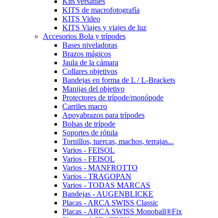
Kits versátiles
KITS de macrofotografía
KITS Video
KITS Viajes y viajes de luz
Accesorios Bola y trípodes
Bases niveladoras
Brazos mágicos
Jaula de la cámara
Collares objetivos
Bandejas en forma de L / L-Brackets
Manijas del objetivo
Protectores de trípode/monópode
Carriles macro
Apoyabrazos para trípodes
Bolsas de trípode
Soportes de rótula
Tornillos, tuercas, machos, terrajas...
Varios - FEISOL
Varios - FEISOL
Varios - MANFROTTO
Varios - TRAGOPAN
Varios - TODAS MARCAS
Bandejas - AUGENBLICKE
Placas - ARCA SWISS Classic
Placas - ARCA SWISS Monoball®Fix