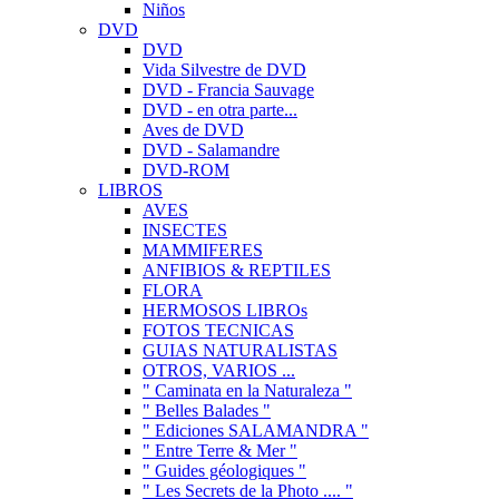
Niños
DVD
DVD
Vida Silvestre de DVD
DVD - Francia Sauvage
DVD - en otra parte...
Aves de DVD
DVD - Salamandre
DVD-ROM
LIBROS
AVES
INSECTES
MAMMIFERES
ANFIBIOS & REPTILES
FLORA
HERMOSOS LIBROs
FOTOS TECNICAS
GUIAS NATURALISTAS
OTROS, VARIOS ...
" Caminata en la Naturaleza "
" Belles Balades "
" Ediciones SALAMANDRA "
" Entre Terre & Mer "
" Guides géologiques "
" Les Secrets de la Photo .... "