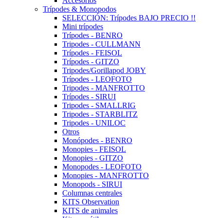
Accesorios
Trípodes & Monopodos
SELECCIÓN: Trípodes BAJO PRECIO !!
Mini trípodes
Trípodes - BENRO
Tripodes - CULLMANN
Trípodes - FEISOL
Trípodes - GITZO
Tripodes/Gorillapod JOBY
Trípodes - LEOFOTO
Tripodes - MANFROTTO
Trípodes - SIRUI
Tripodes - SMALLRIG
Tripodes - STARBLITZ
Tripodes - UNILOC
Otros
Monópodes - BENRO
Monopies - FEISOL
Monopies - GITZO
Monopodes - LEOFOTO
Monopies - MANFROTTO
Monopods - SIRUI
Columnas centrales
KITS Observation
KITS de animales