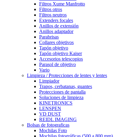
Filtros Xume Manfrotto
Filtros otros
Filtros neutros
Extenders focales
Anillos de extensión
Anillos adaptador
Parabrisas
Collares objetivos
Tapón objetivo
Tapón objetivo Kaiser
Accesorios telescopios
Parasol de objetivo
Vario
Limpieza / Protecciones de lentes y lentes
Limpiador
Trapos, cerbatanas, guantes
Protecciones de pantalla
Soluciones de limpieza
KINETRONICS
LENSPEN
VD DUST
REIDL IMAGING
Bolsas de fotograficas
Mochilas Foto
Mochilas fotográficas (500 a 800 mm)