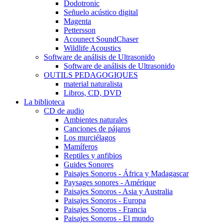
Dodotronic
Señuelo acústico digital
Magenta
Pettersson
Acounect SoundChaser
Wildlife Acoustics
Software de análisis de Ultrasonido
Software de análisis de Ultrasonido
OUTILS PEDAGOGIQUES
material naturalista
Libros, CD, DVD
La biblioteca
CD de audio
Ambientes naturales
Canciones de pájaros
Los murciélagos
Mamíferos
Reptiles y anfibios
Guides Sonores
Paisajes Sonoros - África y Madagascar
Paysages sonores - Amérique
Paisajes Sonoros - Asia y Australia
Paisajes Sonoros - Europa
Paisajes Sonoros - Francia
Paisajes Sonoros - El mundo