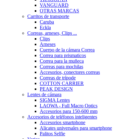
VANGUARD
OTRAS MARCAS
Carritos de transporte
Caruba
Eckla
Correas, arneses, Clips ...
Clips
Arneses
Cuerpo de la cámara Correa
Correa para prismaticos
Correa para la muñeca
Correas para mochilas
Accesorios, conectores correas
Correas de trípode
COTTON CARRIER
PEAK DESIGN
Lentes de cámara
SIGMA Lentes
LAOWA - Full Macro Optics
Accesorios para 150-600 mm
Accesorios de teléfonos inteligentes
Accesorios smartphone
Alicates universales para smartphone
Palitos Selfie