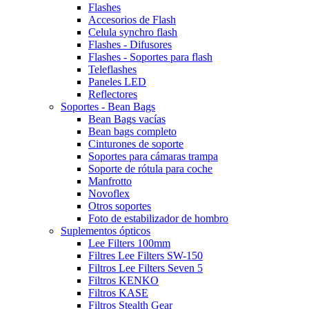
Flashes
Accesorios de Flash
Celula synchro flash
Flashes - Difusores
Flashes - Soportes para flash
Teleflashes
Paneles LED
Reflectores
Soportes - Bean Bags
Bean Bags vacías
Bean bags completo
Cinturones de soporte
Soportes para cámaras trampa
Soporte de rótula para coche
Manfrotto
Novoflex
Otros soportes
Foto de estabilizador de hombro
Suplementos ópticos
Lee Filters 100mm
Filtres Lee Filters SW-150
Filtros Lee Filters Seven 5
Filtros KENKO
Filtros KASE
Filtros Stealth Gear