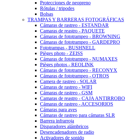
Protecciones de neopreno
Rótulas / tripodes
Bolsas
TRAMPAS Y BARRERAS FOTOGRÁFICAS
Cámaras de rastreo - ESTANDAR
Camaras de reastro - PAQUETE
Cámaras de fototrampeo - BROWNING
Cámaras de fototrampeo - GARDEPRO
Fototrampas - BUSHNELL
Pièges photo - ZEISS
Cámaras de fototrampeo - NUMAXES
Pièges photos - REOLINK
Cámaras de fototrampeo - RECONYX
Cámaras de fototrampeo - OTROS
Camera de rastreo - SOLAR
Cámaras de rastreo - WIFI
Cámaras de rastreo - GSM
Camaras de reastro - CAJA ANTIRROBO
Cámaras de rastreo - ACCESORIOS
Cámaras para aves
Cámaras de rastreo para cámaras SLR
Barrera infrarroja
Disparadores alámbricos
Desencadenadores de radio
Activadores de sonido