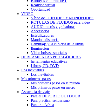
Bandejas en forma de L
Realidad virtual
Oportunidad
VIDEO
Vídeo de TRÍPODES Y MONÓPODES
RÓTULAS DE FLUIDOS para vídeo
AUDIO micrós y grabadoras
Accessorios
Estabilizadores
Mando a distancia
Camuflaje y la cubierta de la lluvia
Iluminación
Vídeo bolsas especiales
HERRAMIENTAS PEDAGÓGICAS
herramientas educativas
Libros, CD, DVD
Los inevitables
Los inevitables
Mis primeros pasos
Mis primeros pasos en la mirada
Mis primeros pasos en macro
Asistencia de viaje
Para el DEPORTE OUTDOOR
Para practicar senderismo
Para ir a África