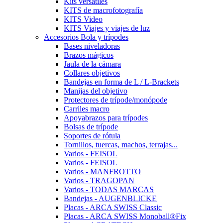
Kits versátiles
KITS de macrofotografía
KITS Video
KITS Viajes y viajes de luz
Accesorios Bola y trípodes
Bases niveladoras
Brazos mágicos
Jaula de la cámara
Collares objetivos
Bandejas en forma de L / L-Brackets
Manijas del objetivo
Protectores de trípode/monópode
Carriles macro
Apoyabrazos para trípodes
Bolsas de trípode
Soportes de rótula
Tornillos, tuercas, machos, terrajas...
Varios - FEISOL
Varios - FEISOL
Varios - MANFROTTO
Varios - TRAGOPAN
Varios - TODAS MARCAS
Bandejas - AUGENBLICKE
Placas - ARCA SWISS Classic
Placas - ARCA SWISS Monoball®Fix