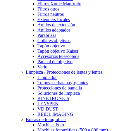
Filtros Xume Manfrotto
Filtros otros
Filtros neutros
Extenders focales
Anillos de extensión
Anillos adaptador
Parabrisas
Collares objetivos
Tapón objetivo
Tapón objetivo Kaiser
Accesorios telescopios
Parasol de objetivo
Vario
Limpieza / Protecciones de lentes y lentes
Limpiador
Trapos, cerbatanas, guantes
Protecciones de pantalla
Soluciones de limpieza
KINETRONICS
LENSPEN
VD DUST
REIDL IMAGING
Bolsas de fotograficas
Mochilas Foto
Mochilas fotográficas (500 a 800 mm)