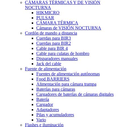
CÁMARAS TÉRMICAS Y DE VISIÓN
NOCTURNA
HIKMICRO
PULSAR
CÁMARA TÉRMICA
Cámaras de VISIÓN NOCTURNA
Cordón de mando a distancia
Cuerdas para BIR3
Cuerdas para BIR2
Cable para BIR 4
Cable para culatas de hombro
Disparadores manuales
Jack del cable
Fuente de alimentación
Fuentes de alimentación autónomas
Food BARRIERS
Alimentación para cámara trampa
Baterías para cámaras
Cargadores de baterías de cámaras digitales
Batería
Cargador
Adaptadores
Pilas y acumuladores
Vario
Flashes e iluminación