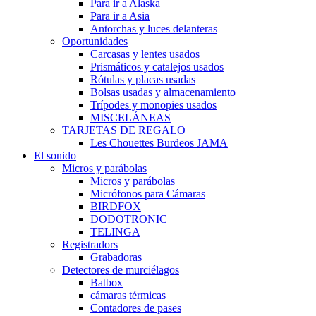
Para ir a Alaska
Para ir a Asia
Antorchas y luces delanteras
Oportunidades
Carcasas y lentes usados
Prismáticos y catalejos usados
Rótulas y placas usadas
Bolsas usadas y almacenamiento
Trípodes y monopies usados
MISCELÁNEAS
TARJETAS DE REGALO
Les Chouettes Burdeos JAMA
El sonido
Micros y parábolas
Micros y parábolas
Micrófonos para Cámaras
BIRDFOX
DODOTRONIC
TELINGA
Registradors
Grabadoras
Detectores de murciélagos
Batbox
cámaras térmicas
Contadores de pases