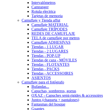
Intervalómetros
Camranger
Rotula electrica
Tarjetas de memoria
Camuflaje y Tienda affut
Camuflaje MATERIAL
Camuflaje TRÍPODES
REDES DE CAMUFLAJE
TELA de camuflaje por metros
Camuflaje ADHESIVAS
Tiendas - 1 LUGAR
Tiendas - 2 LUGARES
Tiendas - POP-UP
Tiendas de caza - MÓVILES
Tiendas - FLOTANTES
Tiendas - PACKS
Tiendas - ACCESSOIRES
ASIENTOS
Camuflaje para el fotógrafo
Bufandas...
Capuchas, sombreros, gorras
OXAZ - Capuches semi-rigides & accessoires
Juntos (chaqueta + pantalones)
Fantasmas del bosque
Guantes