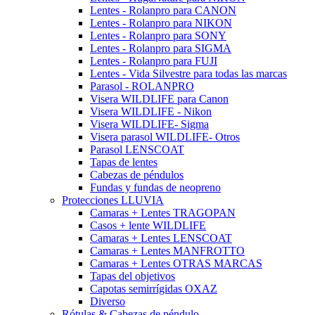
Lentes - Rolanpro para CANON
Lentes - Rolanpro para NIKON
Lentes - Rolanpro para SONY
Lentes - Rolanpro para SIGMA
Lentes - Rolanpro para FUJI
Lentes - Vida Silvestre para todas las marcas
Parasol - ROLANPRO
Visera WILDLIFE para Canon
Visera WILDLIFE - Nikon
Visera WILDLIFE- Sigma
Visera parasol WILDLIFE- Otros
Parasol LENSCOAT
Tapas de lentes
Cabezas de péndulos
Fundas y fundas de neopreno
Protecciones LLUVIA
Camaras + Lentes TRAGOPAN
Casos + lente WILDLIFE
Camaras + Lentes LENSCOAT
Camaras + Lentes MANFROTTO
Camaras + Lentes OTRAS MARCAS
Tapas del objetivos
Capotas semirrígidas OXAZ
Diverso
Rótulas & Cabezas de péndulo