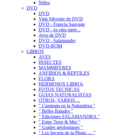
Niños
DVD
DVD
Vida Silvestre de DVD
DVD - Francia Sauvage
DVD - en otra parte...
Aves de DVD
DVD - Salamandre
DVD-ROM
LIBROS
AVES
INSECTES
MAMMIFERES
ANFIBIOS & REPTILES
FLORA
HERMOSOS LIBROs
FOTOS TECNICAS
GUIAS NATURALISTAS
OTROS, VARIOS ...
" Caminata en la Naturaleza "
" Belles Balades "
" Ediciones SALAMANDRA "
" Entre Terre & Mer "
" Guides géologiques "
" Les Secrets de la Photo .... "