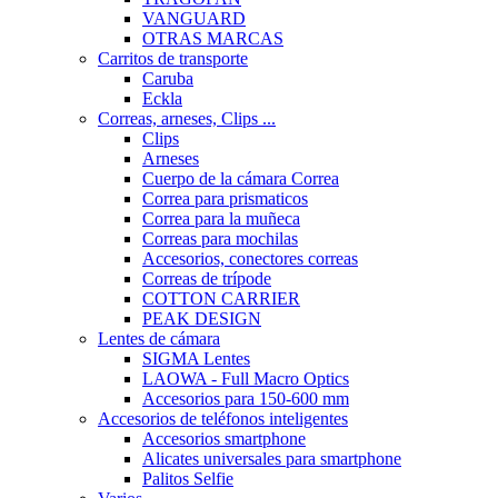
VANGUARD
OTRAS MARCAS
Carritos de transporte
Caruba
Eckla
Correas, arneses, Clips ...
Clips
Arneses
Cuerpo de la cámara Correa
Correa para prismaticos
Correa para la muñeca
Correas para mochilas
Accesorios, conectores correas
Correas de trípode
COTTON CARRIER
PEAK DESIGN
Lentes de cámara
SIGMA Lentes
LAOWA - Full Macro Optics
Accesorios para 150-600 mm
Accesorios de teléfonos inteligentes
Accesorios smartphone
Alicates universales para smartphone
Palitos Selfie