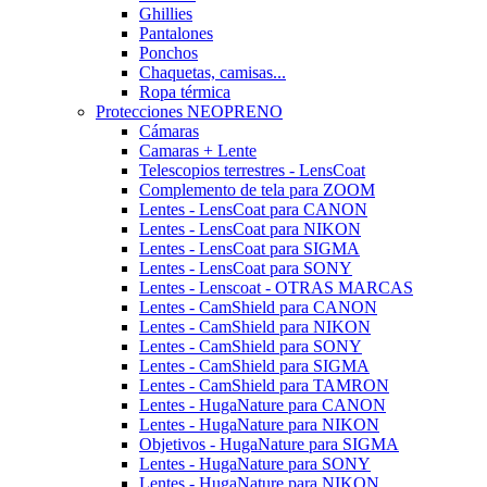
Ghillies
Pantalones
Ponchos
Chaquetas, camisas...
Ropa térmica
Protecciones NEOPRENO
Cámaras
Camaras + Lente
Telescopios terrestres - LensCoat
Complemento de tela para ZOOM
Lentes - LensCoat para CANON
Lentes - LensCoat para NIKON
Lentes - LensCoat para SIGMA
Lentes - LensCoat para SONY
Lentes - Lenscoat - OTRAS MARCAS
Lentes - CamShield para CANON
Lentes - CamShield para NIKON
Lentes - CamShield para SONY
Lentes - CamShield para SIGMA
Lentes - CamShield para TAMRON
Lentes - HugaNature para CANON
Lentes - HugaNature para NIKON
Objetivos - HugaNature para SIGMA
Lentes - HugaNature para SONY
Lentes - HugaNature para NIKON