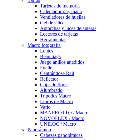
Varios
Tarjetas de memoria
Calentador pie, mano
Ventiladores de huellas
Gel de sílice
Antorchas y luces delanteras
Lectores de tarjetas
Herramientas
Macro fotografía
Lentes
Bean bags
Juego anillos anadidos
Fuelle
Centrándose Rail
Reflector
Clips de flores
Alumbrado
Trípodes Macro
Libros de Macro
Vario
MANFROTTO / Macro
NOVOFLEX / Macro
UNILOC / Macro
Panorámico
Cabezas panorámicas