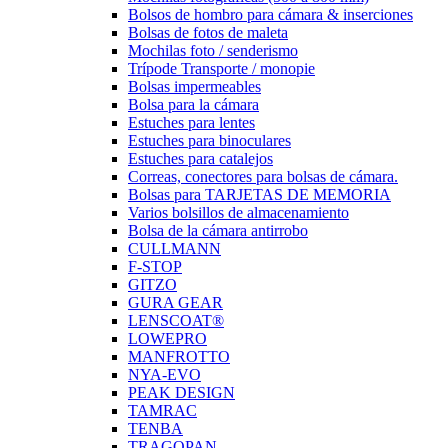
Bolsos de hombro para cámara & inserciones
Bolsas de fotos de maleta
Mochilas foto / senderismo
Trípode Transporte / monopie
Bolsas impermeables
Bolsa para la cámara
Estuches para lentes
Estuches para binoculares
Estuches para catalejos
Correas, conectores para bolsas de cámara.
Bolsas para TARJETAS DE MEMORIA
Varios bolsillos de almacenamiento
Bolsa de la cámara antirrobo
CULLMANN
F-STOP
GITZO
GURA GEAR
LENSCOAT®
LOWEPRO
MANFROTTO
NYA-EVO
PEAK DESIGN
TAMRAC
TENBA
TRAGOPAN