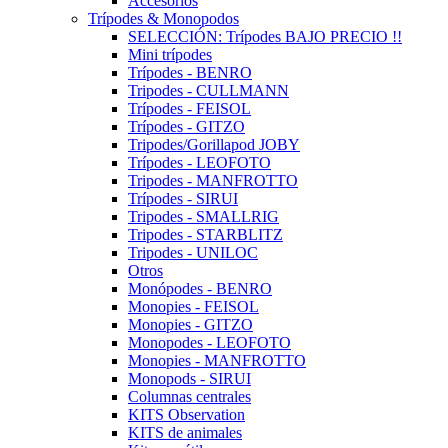
Accesorios
Trípodes & Monopodos
SELECCIÓN: Trípodes BAJO PRECIO !!
Mini trípodes
Trípodes - BENRO
Tripodes - CULLMANN
Trípodes - FEISOL
Trípodes - GITZO
Tripodes/Gorillapod JOBY
Trípodes - LEOFOTO
Tripodes - MANFROTTO
Trípodes - SIRUI
Tripodes - SMALLRIG
Tripodes - STARBLITZ
Tripodes - UNILOC
Otros
Monópodes - BENRO
Monopies - FEISOL
Monopies - GITZO
Monopodes - LEOFOTO
Monopies - MANFROTTO
Monopods - SIRUI
Columnas centrales
KITS Observation
KITS de animales