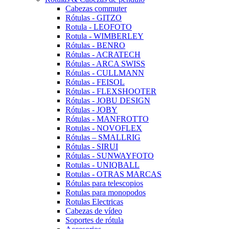
Cabezas commuter
Rótulas - GITZO
Rotula - LEOFOTO
Rotula - WIMBERLEY
Rótulas - BENRO
Rótulas - ACRATECH
Rótulas - ARCA SWISS
Rótulas - CULLMANN
Rótulas - FEISOL
Rótulas - FLEXSHOOTER
Rótulas - JOBU DESIGN
Rótulas - JOBY
Rótulas - MANFROTTO
Rotulas - NOVOFLEX
Rótulas – SMALLRIG
Rótulas - SIRUI
Rótulas - SUNWAYFOTO
Rotulas - UNIQBALL
Rotulas - OTRAS MARCAS
Rótulas para telescopios
Rotulas para monopodos
Rotulas Electricas
Cabezas de vídeo
Soportes de rótula