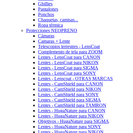
Ghillies
Pantalones
Ponchos
Chaquetas, camisas...
Ropa térmica
Protecciones NEOPRENO
Cámaras
Camaras + Lente
Telescopios terrestres - LensCoat
Complemento de tela para ZOOM
Lentes - LensCoat para CANON
Lentes - LensCoat para NIKON
Lentes - LensCoat para SIGMA
Lentes - LensCoat para SONY
Lentes - Lenscoat - OTRAS MARCAS
Lentes - CamShield para CANON
Lentes - CamShield para NIKON
Lentes - CamShield para SONY
Lentes - CamShield para SIGMA
Lentes - CamShield para TAMRON
Lentes - HugaNature para CANON
Lentes - HugaNature para NIKON
Objetivos - HugaNature para SIGMA
Lentes - HugaNature para SONY
Lentes - HugaNature para NIKON