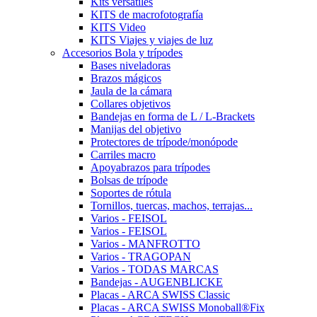
Kits versátiles
KITS de macrofotografía
KITS Video
KITS Viajes y viajes de luz
Accesorios Bola y trípodes
Bases niveladoras
Brazos mágicos
Jaula de la cámara
Collares objetivos
Bandejas en forma de L / L-Brackets
Manijas del objetivo
Protectores de trípode/monópode
Carriles macro
Apoyabrazos para trípodes
Bolsas de trípode
Soportes de rótula
Tornillos, tuercas, machos, terrajas...
Varios - FEISOL
Varios - FEISOL
Varios - MANFROTTO
Varios - TRAGOPAN
Varios - TODAS MARCAS
Bandejas - AUGENBLICKE
Placas - ARCA SWISS Classic
Placas - ARCA SWISS Monoball®Fix