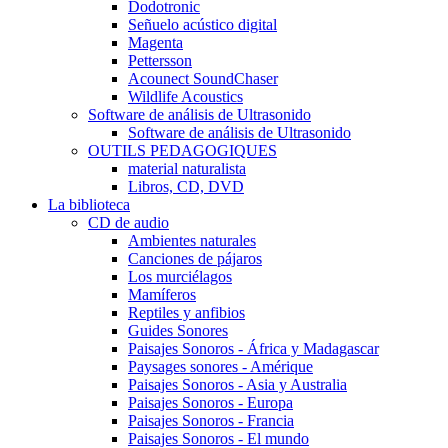
Dodotronic
Señuelo acústico digital
Magenta
Pettersson
Acounect SoundChaser
Wildlife Acoustics
Software de análisis de Ultrasonido
Software de análisis de Ultrasonido
OUTILS PEDAGOGIQUES
material naturalista
Libros, CD, DVD
La biblioteca
CD de audio
Ambientes naturales
Canciones de pájaros
Los murciélagos
Mamíferos
Reptiles y anfibios
Guides Sonores
Paisajes Sonoros - África y Madagascar
Paysages sonores - Amérique
Paisajes Sonoros - Asia y Australia
Paisajes Sonoros - Europa
Paisajes Sonoros - Francia
Paisajes Sonoros - El mundo