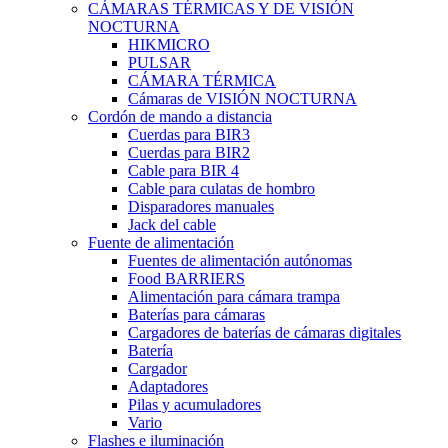
CÁMARAS TÉRMICAS Y DE VISIÓN
NOCTURNA
HIKMICRO
PULSAR
CÁMARA TÉRMICA
Cámaras de VISIÓN NOCTURNA
Cordón de mando a distancia
Cuerdas para BIR3
Cuerdas para BIR2
Cable para BIR 4
Cable para culatas de hombro
Disparadores manuales
Jack del cable
Fuente de alimentación
Fuentes de alimentación autónomas
Food BARRIERS
Alimentación para cámara trampa
Baterías para cámaras
Cargadores de baterías de cámaras digitales
Batería
Cargador
Adaptadores
Pilas y acumuladores
Vario
Flashes e iluminación