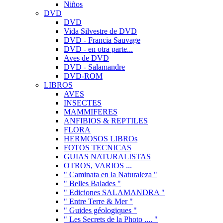
Niños
DVD
DVD
Vida Silvestre de DVD
DVD - Francia Sauvage
DVD - en otra parte...
Aves de DVD
DVD - Salamandre
DVD-ROM
LIBROS
AVES
INSECTES
MAMMIFERES
ANFIBIOS & REPTILES
FLORA
HERMOSOS LIBROs
FOTOS TECNICAS
GUIAS NATURALISTAS
OTROS, VARIOS ...
" Caminata en la Naturaleza "
" Belles Balades "
" Ediciones SALAMANDRA "
" Entre Terre & Mer "
" Guides géologiques "
" Les Secrets de la Photo .... "