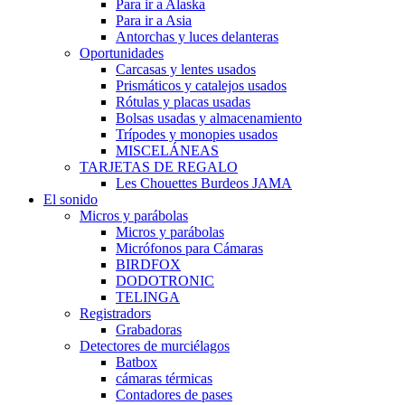
Para ir a Alaska
Para ir a Asia
Antorchas y luces delanteras
Oportunidades
Carcasas y lentes usados
Prismáticos y catalejos usados
Rótulas y placas usadas
Bolsas usadas y almacenamiento
Trípodes y monopies usados
MISCELÁNEAS
TARJETAS DE REGALO
Les Chouettes Burdeos JAMA
El sonido
Micros y parábolas
Micros y parábolas
Micrófonos para Cámaras
BIRDFOX
DODOTRONIC
TELINGA
Registradors
Grabadoras
Detectores de murciélagos
Batbox
cámaras térmicas
Contadores de pases