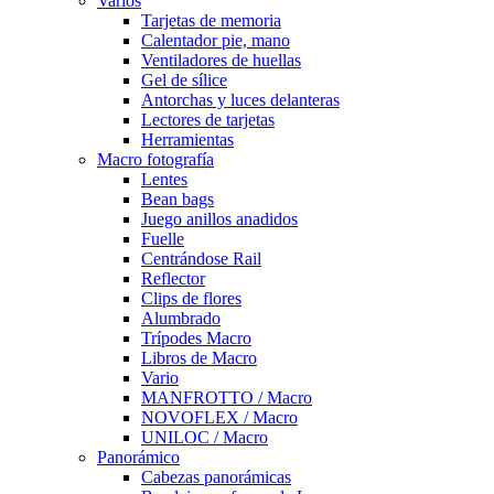
Varios
Tarjetas de memoria
Calentador pie, mano
Ventiladores de huellas
Gel de sílice
Antorchas y luces delanteras
Lectores de tarjetas
Herramientas
Macro fotografía
Lentes
Bean bags
Juego anillos anadidos
Fuelle
Centrándose Rail
Reflector
Clips de flores
Alumbrado
Trípodes Macro
Libros de Macro
Vario
MANFROTTO / Macro
NOVOFLEX / Macro
UNILOC / Macro
Panorámico
Cabezas panorámicas