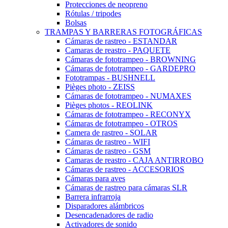
Protecciones de neopreno
Rótulas / tripodes
Bolsas
TRAMPAS Y BARRERAS FOTOGRÁFICAS
Cámaras de rastreo - ESTANDAR
Camaras de reastro - PAQUETE
Cámaras de fototrampeo - BROWNING
Cámaras de fototrampeo - GARDEPRO
Fototrampas - BUSHNELL
Pièges photo - ZEISS
Cámaras de fototrampeo - NUMAXES
Pièges photos - REOLINK
Cámaras de fototrampeo - RECONYX
Cámaras de fototrampeo - OTROS
Camera de rastreo - SOLAR
Cámaras de rastreo - WIFI
Cámaras de rastreo - GSM
Camaras de reastro - CAJA ANTIRROBO
Cámaras de rastreo - ACCESORIOS
Cámaras para aves
Cámaras de rastreo para cámaras SLR
Barrera infrarroja
Disparadores alámbricos
Desencadenadores de radio
Activadores de sonido