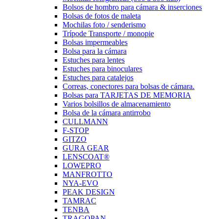
Bolsos de hombro para cámara & inserciones
Bolsas de fotos de maleta
Mochilas foto / senderismo
Trípode Transporte / monopie
Bolsas impermeables
Bolsa para la cámara
Estuches para lentes
Estuches para binoculares
Estuches para catalejos
Correas, conectores para bolsas de cámara.
Bolsas para TARJETAS DE MEMORIA
Varios bolsillos de almacenamiento
Bolsa de la cámara antirrobo
CULLMANN
F-STOP
GITZO
GURA GEAR
LENSCOAT®
LOWEPRO
MANFROTTO
NYA-EVO
PEAK DESIGN
TAMRAC
TENBA
TRAGOPAN