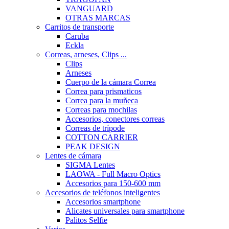
VANGUARD
OTRAS MARCAS
Carritos de transporte
Caruba
Eckla
Correas, arneses, Clips ...
Clips
Arneses
Cuerpo de la cámara Correa
Correa para prismaticos
Correa para la muñeca
Correas para mochilas
Accesorios, conectores correas
Correas de trípode
COTTON CARRIER
PEAK DESIGN
Lentes de cámara
SIGMA Lentes
LAOWA - Full Macro Optics
Accesorios para 150-600 mm
Accesorios de teléfonos inteligentes
Accesorios smartphone
Alicates universales para smartphone
Palitos Selfie