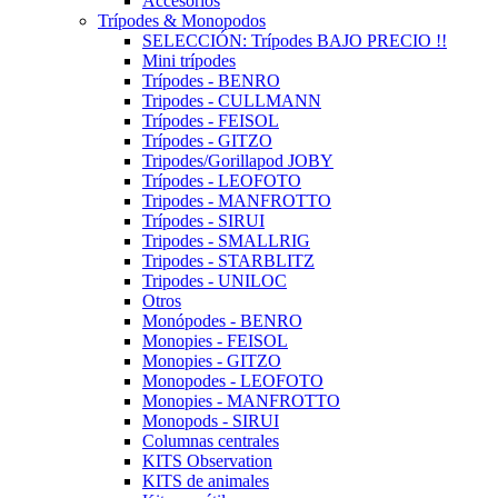
Accesorios
Trípodes & Monopodos
SELECCIÓN: Trípodes BAJO PRECIO !!
Mini trípodes
Trípodes - BENRO
Tripodes - CULLMANN
Trípodes - FEISOL
Trípodes - GITZO
Tripodes/Gorillapod JOBY
Trípodes - LEOFOTO
Tripodes - MANFROTTO
Trípodes - SIRUI
Tripodes - SMALLRIG
Tripodes - STARBLITZ
Tripodes - UNILOC
Otros
Monópodes - BENRO
Monopies - FEISOL
Monopies - GITZO
Monopodes - LEOFOTO
Monopies - MANFROTTO
Monopods - SIRUI
Columnas centrales
KITS Observation
KITS de animales