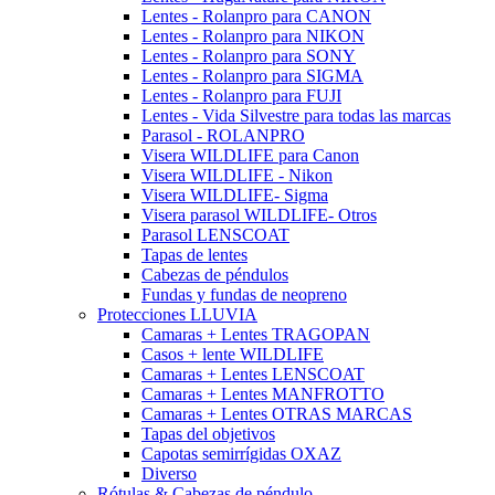
Lentes - Rolanpro para CANON
Lentes - Rolanpro para NIKON
Lentes - Rolanpro para SONY
Lentes - Rolanpro para SIGMA
Lentes - Rolanpro para FUJI
Lentes - Vida Silvestre para todas las marcas
Parasol - ROLANPRO
Visera WILDLIFE para Canon
Visera WILDLIFE - Nikon
Visera WILDLIFE- Sigma
Visera parasol WILDLIFE- Otros
Parasol LENSCOAT
Tapas de lentes
Cabezas de péndulos
Fundas y fundas de neopreno
Protecciones LLUVIA
Camaras + Lentes TRAGOPAN
Casos + lente WILDLIFE
Camaras + Lentes LENSCOAT
Camaras + Lentes MANFROTTO
Camaras + Lentes OTRAS MARCAS
Tapas del objetivos
Capotas semirrígidas OXAZ
Diverso
Rótulas & Cabezas de péndulo