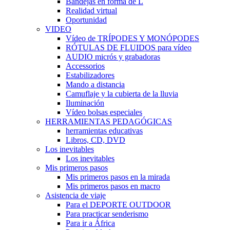
Bandejas en forma de L
Realidad virtual
Oportunidad
VIDEO
Vídeo de TRÍPODES Y MONÓPODES
RÓTULAS DE FLUIDOS para vídeo
AUDIO micrós y grabadoras
Accessorios
Estabilizadores
Mando a distancia
Camuflaje y la cubierta de la lluvia
Iluminación
Vídeo bolsas especiales
HERRAMIENTAS PEDAGÓGICAS
herramientas educativas
Libros, CD, DVD
Los inevitables
Los inevitables
Mis primeros pasos
Mis primeros pasos en la mirada
Mis primeros pasos en macro
Asistencia de viaje
Para el DEPORTE OUTDOOR
Para practicar senderismo
Para ir a África