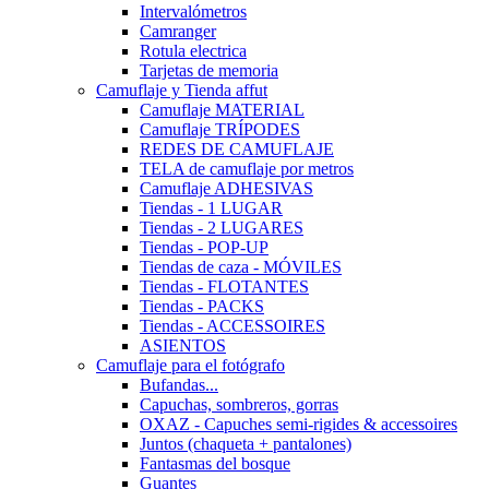
Intervalómetros
Camranger
Rotula electrica
Tarjetas de memoria
Camuflaje y Tienda affut
Camuflaje MATERIAL
Camuflaje TRÍPODES
REDES DE CAMUFLAJE
TELA de camuflaje por metros
Camuflaje ADHESIVAS
Tiendas - 1 LUGAR
Tiendas - 2 LUGARES
Tiendas - POP-UP
Tiendas de caza - MÓVILES
Tiendas - FLOTANTES
Tiendas - PACKS
Tiendas - ACCESSOIRES
ASIENTOS
Camuflaje para el fotógrafo
Bufandas...
Capuchas, sombreros, gorras
OXAZ - Capuches semi-rigides & accessoires
Juntos (chaqueta + pantalones)
Fantasmas del bosque
Guantes