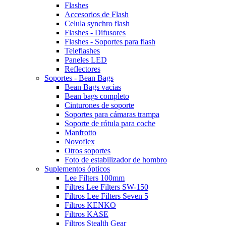
Flashes
Accesorios de Flash
Celula synchro flash
Flashes - Difusores
Flashes - Soportes para flash
Teleflashes
Paneles LED
Reflectores
Soportes - Bean Bags
Bean Bags vacías
Bean bags completo
Cinturones de soporte
Soportes para cámaras trampa
Soporte de rótula para coche
Manfrotto
Novoflex
Otros soportes
Foto de estabilizador de hombro
Suplementos ópticos
Lee Filters 100mm
Filtres Lee Filters SW-150
Filtros Lee Filters Seven 5
Filtros KENKO
Filtros KASE
Filtros Stealth Gear