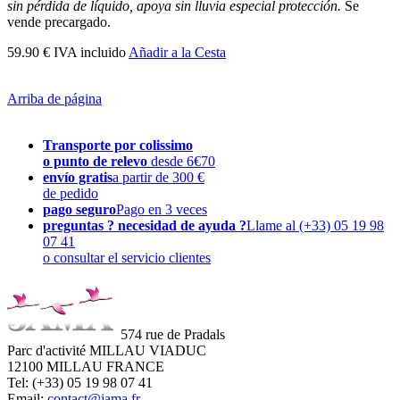
sin
pérdida de líquido
,
apoya
sin lluvia
especial
protección.
Se
vende precargado.
59.90 € IVA incluido
Añadir a la Cesta
Arriba de página
Transporte por colissimo
o punto de relevo
desde 6€70
envío gratis
a partir de 300 €
de pedido
pago seguro
Pago en 3 veces
preguntas ? necesidad de ayuda ?
Llame al (+33) 05 19 98
07 41
o consultar el servicio clientes
574 rue de Pradals
Parc d'activité MILLAU VIADUC
12100 MILLAU FRANCE
Tel: (+33) 05 19 98 07 41
Email:
contact@jama.fr