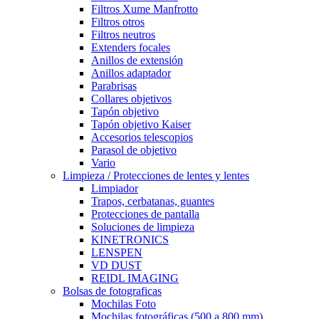
Filtros Xume Manfrotto
Filtros otros
Filtros neutros
Extenders focales
Anillos de extensión
Anillos adaptador
Parabrisas
Collares objetivos
Tapón objetivo
Tapón objetivo Kaiser
Accesorios telescopios
Parasol de objetivo
Vario
Limpieza / Protecciones de lentes y lentes
Limpiador
Trapos, cerbatanas, guantes
Protecciones de pantalla
Soluciones de limpieza
KINETRONICS
LENSPEN
VD DUST
REIDL IMAGING
Bolsas de fotograficas
Mochilas Foto
Mochilas fotográficas (500 a 800 mm)