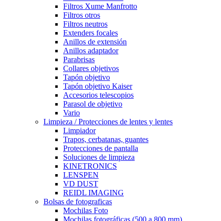
Filtros Xume Manfrotto
Filtros otros
Filtros neutros
Extenders focales
Anillos de extensión
Anillos adaptador
Parabrisas
Collares objetivos
Tapón objetivo
Tapón objetivo Kaiser
Accesorios telescopios
Parasol de objetivo
Vario
Limpieza / Protecciones de lentes y lentes
Limpiador
Trapos, cerbatanas, guantes
Protecciones de pantalla
Soluciones de limpieza
KINETRONICS
LENSPEN
VD DUST
REIDL IMAGING
Bolsas de fotograficas
Mochilas Foto
Mochilas fotográficas (500 a 800 mm)