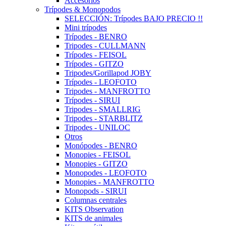
Accesorios
Trípodes & Monopodos
SELECCIÓN: Trípodes BAJO PRECIO !!
Mini trípodes
Trípodes - BENRO
Tripodes - CULLMANN
Trípodes - FEISOL
Trípodes - GITZO
Tripodes/Gorillapod JOBY
Trípodes - LEOFOTO
Tripodes - MANFROTTO
Trípodes - SIRUI
Tripodes - SMALLRIG
Tripodes - STARBLITZ
Tripodes - UNILOC
Otros
Monópodes - BENRO
Monopies - FEISOL
Monopies - GITZO
Monopodes - LEOFOTO
Monopies - MANFROTTO
Monopods - SIRUI
Columnas centrales
KITS Observation
KITS de animales