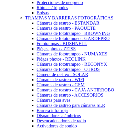
Protecciones de neopreno
Rótulas / tripodes
Bolsas
TRAMPAS Y BARRERAS FOTOGRÁFICAS
Cámaras de rastreo - ESTANDAR
Camaras de reastro - PAQUETE
Cámaras de fototrampeo - BROWNING
Cámaras de fototrampeo - GARDEPRO
Fototrampas - BUSHNELL
Pièges photo - ZEISS
Cámaras de fototrampeo - NUMAXES
Pièges photos - REOLINK
Cámaras de fototrampeo - RECONYX
Cámaras de fototrampeo - OTROS
Camera de rastreo - SOLAR
Cámaras de rastreo - WIFI
Cámaras de rastreo - GSM
Camaras de reastro - CAJA ANTIRROBO
Cámaras de rastreo - ACCESORIOS
Cámaras para aves
Cámaras de rastreo para cámaras SLR
Barrera infrarroja
Disparadores alámbricos
Desencadenadores de radio
Activadores de sonido