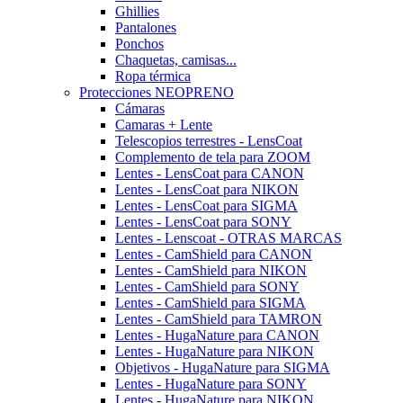
Ghillies
Pantalones
Ponchos
Chaquetas, camisas...
Ropa térmica
Protecciones NEOPRENO
Cámaras
Camaras + Lente
Telescopios terrestres - LensCoat
Complemento de tela para ZOOM
Lentes - LensCoat para CANON
Lentes - LensCoat para NIKON
Lentes - LensCoat para SIGMA
Lentes - LensCoat para SONY
Lentes - Lenscoat - OTRAS MARCAS
Lentes - CamShield para CANON
Lentes - CamShield para NIKON
Lentes - CamShield para SONY
Lentes - CamShield para SIGMA
Lentes - CamShield para TAMRON
Lentes - HugaNature para CANON
Lentes - HugaNature para NIKON
Objetivos - HugaNature para SIGMA
Lentes - HugaNature para SONY
Lentes - HugaNature para NIKON