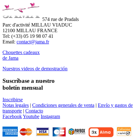
574 rue de Pradals
Parc d'activité MILLAU VIADUC
12100 MILLAU FRANCE
Tel: (+33) 05 19 98 07 41
Email:
contact@jama.fr
Chouettes cadeaux
de Jama
Nuestros videos de demostración
Suscríbase a nuestro
boletín mensual
Inscribirse
Notas legales
|
Condiciones generales de venta
|
Envío y gastos de
transporte
|
Contacto
Facebook
Youtube
Instagram