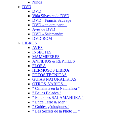
Niños
DVD
DVD
Vida Silvestre de DVD
DVD - Francia Sauvage
DVD - en otra parte...
Aves de DVD
DVD - Salamandre
DVD-ROM
LIBROS
AVES
INSECTES
MAMMIFERES
ANFIBIOS & REPTILES
FLORA
HERMOSOS LIBROs
FOTOS TECNICAS
GUIAS NATURALISTAS
OTROS, VARIOS ...
" Caminata en la Naturaleza "
" Belles Balades "
" Ediciones SALAMANDRA "
" Entre Terre & Mer "
" Guides géologiques "
" Les Secrets de la Photo .... "