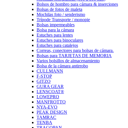
Bolsos de hombro para cámara & inserciones
Bolsas de fotos de maleta
Mochilas foto / senderismo
Trípode Transporte / monopie
Bolsas impermeables
Bolsa para la cámara
Estuches para lentes
Estuches para binoculares
Estuches para catalejos
Correas, conectores para bolsas de cámara.
Bolsas para TARJETAS DE MEMORIA
Varios bolsillos de almacenamiento
Bolsa de la cámara antirrobo
CULLMANN
F-STOP
GITZO
GURA GEAR
LENSCOAT®
LOWEPRO
MANFROTTO
NYA-EVO
PEAK DESIGN
TAMRAC
TENBA
TRAGOPAN