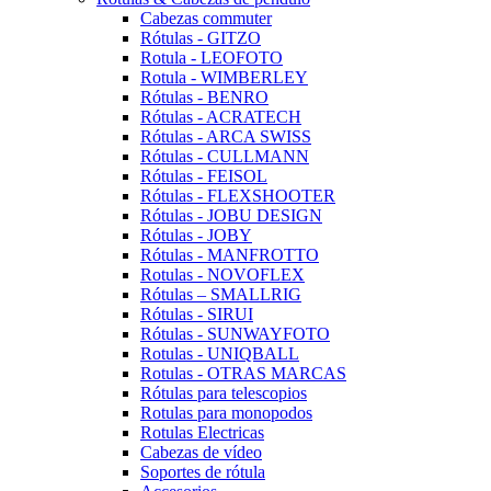
Cabezas commuter
Rótulas - GITZO
Rotula - LEOFOTO
Rotula - WIMBERLEY
Rótulas - BENRO
Rótulas - ACRATECH
Rótulas - ARCA SWISS
Rótulas - CULLMANN
Rótulas - FEISOL
Rótulas - FLEXSHOOTER
Rótulas - JOBU DESIGN
Rótulas - JOBY
Rótulas - MANFROTTO
Rotulas - NOVOFLEX
Rótulas – SMALLRIG
Rótulas - SIRUI
Rótulas - SUNWAYFOTO
Rotulas - UNIQBALL
Rotulas - OTRAS MARCAS
Rótulas para telescopios
Rotulas para monopodos
Rotulas Electricas
Cabezas de vídeo
Soportes de rótula