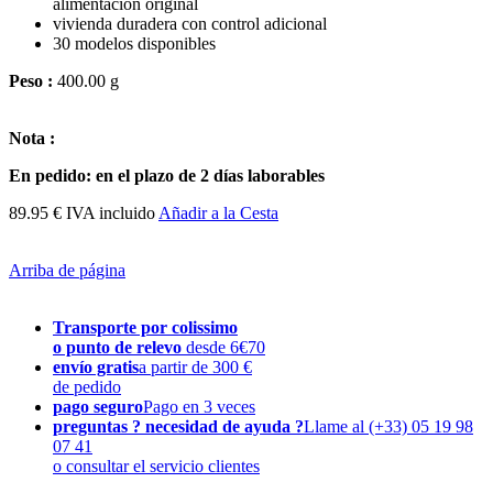
alimentación original
vivienda duradera con control adicional
30 modelos disponibles
Peso :
400.00 g
Nota :
En pedido
: en el plazo
de 2 días laborables
89.95 € IVA incluido
Añadir a la Cesta
Arriba de página
Transporte por colissimo
o punto de relevo
desde 6€70
envío gratis
a partir de 300 €
de pedido
pago seguro
Pago en 3 veces
preguntas ? necesidad de ayuda ?
Llame al (+33) 05 19 98
07 41
o consultar el servicio clientes