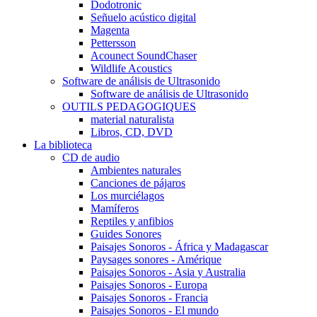
Dodotronic
Señuelo acústico digital
Magenta
Pettersson
Acounect SoundChaser
Wildlife Acoustics
Software de análisis de Ultrasonido
Software de análisis de Ultrasonido
OUTILS PEDAGOGIQUES
material naturalista
Libros, CD, DVD
La biblioteca
CD de audio
Ambientes naturales
Canciones de pájaros
Los murciélagos
Mamíferos
Reptiles y anfibios
Guides Sonores
Paisajes Sonoros - África y Madagascar
Paysages sonores - Amérique
Paisajes Sonoros - Asia y Australia
Paisajes Sonoros - Europa
Paisajes Sonoros - Francia
Paisajes Sonoros - El mundo