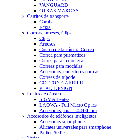
VANGUARD
OTRAS MARCAS
Carritos de transporte
Caruba
Eckla
Correas, arneses, Clips ...
Clips
Arneses
Cuerpo de la cámara Correa
Correa para prismaticos
Correa para la muñeca
Correas para mochilas
Accesorios, conectores correas
Correas de trípode
COTTON CARRIER
PEAK DESIGN
Lentes de cámara
SIGMA Lentes
LAOWA - Full Macro Optics
Accesorios para 150-600 mm
Accesorios de teléfonos inteligentes
Accesorios smartphone
Alicates universales para smartphone
Palitos Selfie