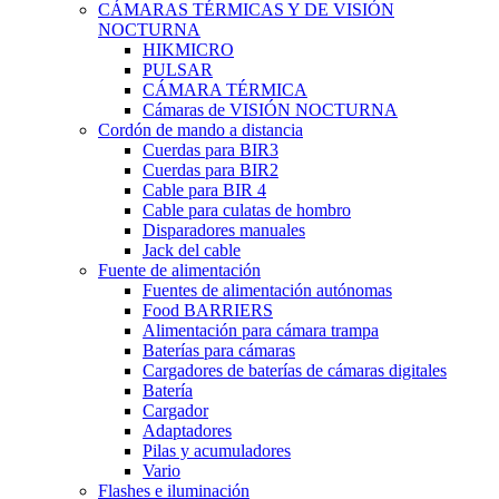
CÁMARAS TÉRMICAS Y DE VISIÓN
NOCTURNA
HIKMICRO
PULSAR
CÁMARA TÉRMICA
Cámaras de VISIÓN NOCTURNA
Cordón de mando a distancia
Cuerdas para BIR3
Cuerdas para BIR2
Cable para BIR 4
Cable para culatas de hombro
Disparadores manuales
Jack del cable
Fuente de alimentación
Fuentes de alimentación autónomas
Food BARRIERS
Alimentación para cámara trampa
Baterías para cámaras
Cargadores de baterías de cámaras digitales
Batería
Cargador
Adaptadores
Pilas y acumuladores
Vario
Flashes e iluminación