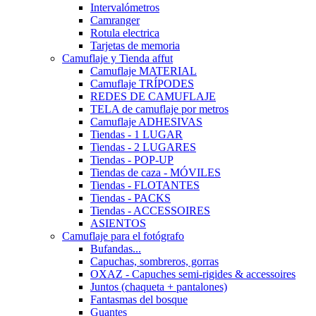
Intervalómetros
Camranger
Rotula electrica
Tarjetas de memoria
Camuflaje y Tienda affut
Camuflaje MATERIAL
Camuflaje TRÍPODES
REDES DE CAMUFLAJE
TELA de camuflaje por metros
Camuflaje ADHESIVAS
Tiendas - 1 LUGAR
Tiendas - 2 LUGARES
Tiendas - POP-UP
Tiendas de caza - MÓVILES
Tiendas - FLOTANTES
Tiendas - PACKS
Tiendas - ACCESSOIRES
ASIENTOS
Camuflaje para el fotógrafo
Bufandas...
Capuchas, sombreros, gorras
OXAZ - Capuches semi-rigides & accessoires
Juntos (chaqueta + pantalones)
Fantasmas del bosque
Guantes