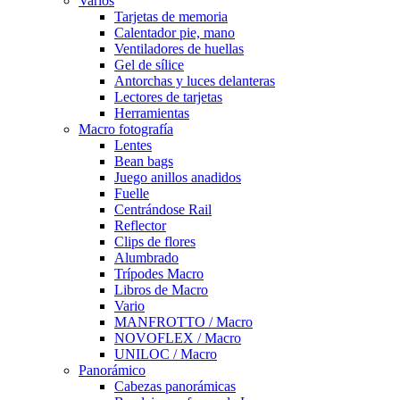
Varios
Tarjetas de memoria
Calentador pie, mano
Ventiladores de huellas
Gel de sílice
Antorchas y luces delanteras
Lectores de tarjetas
Herramientas
Macro fotografía
Lentes
Bean bags
Juego anillos anadidos
Fuelle
Centrándose Rail
Reflector
Clips de flores
Alumbrado
Trípodes Macro
Libros de Macro
Vario
MANFROTTO / Macro
NOVOFLEX / Macro
UNILOC / Macro
Panorámico
Cabezas panorámicas