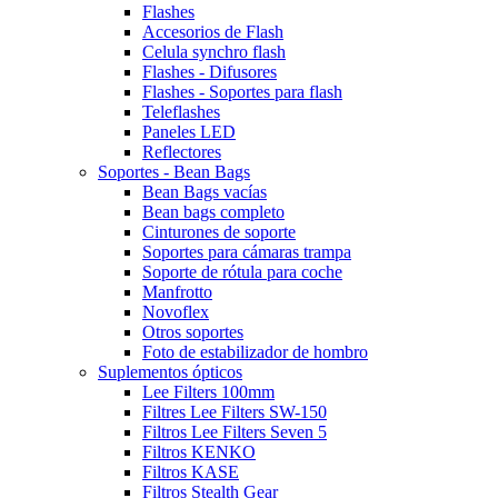
Flashes
Accesorios de Flash
Celula synchro flash
Flashes - Difusores
Flashes - Soportes para flash
Teleflashes
Paneles LED
Reflectores
Soportes - Bean Bags
Bean Bags vacías
Bean bags completo
Cinturones de soporte
Soportes para cámaras trampa
Soporte de rótula para coche
Manfrotto
Novoflex
Otros soportes
Foto de estabilizador de hombro
Suplementos ópticos
Lee Filters 100mm
Filtres Lee Filters SW-150
Filtros Lee Filters Seven 5
Filtros KENKO
Filtros KASE
Filtros Stealth Gear