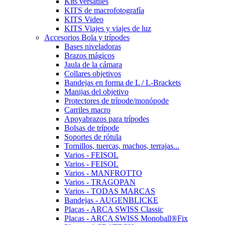
Kits versátiles
KITS de macrofotografía
KITS Video
KITS Viajes y viajes de luz
Accesorios Bola y trípodes
Bases niveladoras
Brazos mágicos
Jaula de la cámara
Collares objetivos
Bandejas en forma de L / L-Brackets
Manijas del objetivo
Protectores de trípode/monópode
Carriles macro
Apoyabrazos para trípodes
Bolsas de trípode
Soportes de rótula
Tornillos, tuercas, machos, terrajas...
Varios - FEISOL
Varios - FEISOL
Varios - MANFROTTO
Varios - TRAGOPAN
Varios - TODAS MARCAS
Bandejas - AUGENBLICKE
Placas - ARCA SWISS Classic
Placas - ARCA SWISS Monoball®Fix