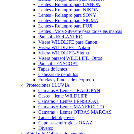
Lentes - Rolanpro para CANON
Lentes - Rolanpro para NIKON
Lentes - Rolanpro para SONY
Lentes - Rolanpro para SIGMA
Lentes - Rolanpro para FUJI
Lentes - Vida Silvestre para todas las marcas
Parasol - ROLANPRO
Visera WILDLIFE para Canon
Visera WILDLIFE - Nikon
Visera WILDLIFE- Sigma
Visera parasol WILDLIFE- Otros
Parasol LENSCOAT
Tapas de lentes
Cabezas de péndulos
Fundas y fundas de neopreno
Protecciones LLUVIA
Camaras + Lentes TRAGOPAN
Casos + lente WILDLIFE
Camaras + Lentes LENSCOAT
Camaras + Lentes MANFROTTO
Camaras + Lentes OTRAS MARCAS
Tapas del objetivos
Capotas semirrígidas OXAZ
Diverso
Rótulas & Cabezas de péndulo