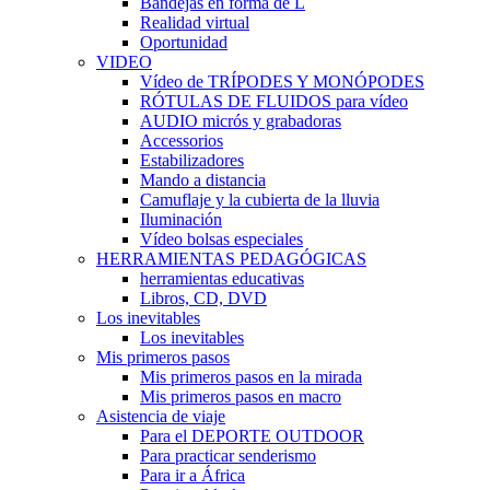
Bandejas en forma de L
Realidad virtual
Oportunidad
VIDEO
Vídeo de TRÍPODES Y MONÓPODES
RÓTULAS DE FLUIDOS para vídeo
AUDIO micrós y grabadoras
Accessorios
Estabilizadores
Mando a distancia
Camuflaje y la cubierta de la lluvia
Iluminación
Vídeo bolsas especiales
HERRAMIENTAS PEDAGÓGICAS
herramientas educativas
Libros, CD, DVD
Los inevitables
Los inevitables
Mis primeros pasos
Mis primeros pasos en la mirada
Mis primeros pasos en macro
Asistencia de viaje
Para el DEPORTE OUTDOOR
Para practicar senderismo
Para ir a África