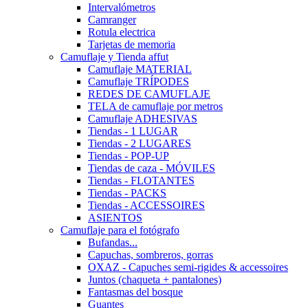
Intervalómetros
Camranger
Rotula electrica
Tarjetas de memoria
Camuflaje y Tienda affut
Camuflaje MATERIAL
Camuflaje TRÍPODES
REDES DE CAMUFLAJE
TELA de camuflaje por metros
Camuflaje ADHESIVAS
Tiendas - 1 LUGAR
Tiendas - 2 LUGARES
Tiendas - POP-UP
Tiendas de caza - MÓVILES
Tiendas - FLOTANTES
Tiendas - PACKS
Tiendas - ACCESSOIRES
ASIENTOS
Camuflaje para el fotógrafo
Bufandas...
Capuchas, sombreros, gorras
OXAZ - Capuches semi-rigides & accessoires
Juntos (chaqueta + pantalones)
Fantasmas del bosque
Guantes