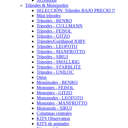
Accesorios
Trípodes & Monopodos
SELECCIÓN: Trípodes BAJO PRECIO !!
Mini trípodes
Trípodes - BENRO
Tripodes - CULLMANN
Trípodes - FEISOL
Trípodes - GITZO
Tripodes/Gorillapod JOBY
Trípodes - LEOFOTO
Tripodes - MANFROTTO
Trípodes - SIRUI
Tripodes - SMALLRIG
Tripodes - STARBLITZ
Tripodes - UNILOC
Otros
Monópodes - BENRO
Monopies - FEISOL
Monopies - GITZO
Monopodes - LEOFOTO
Monopies - MANFROTTO
Monopods - SIRUI
Columnas centrales
KITS Observation
KITS de animales