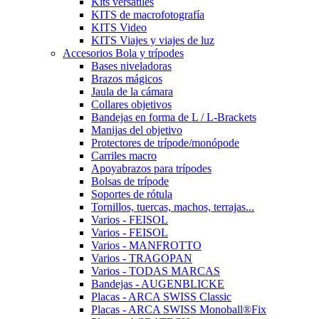
Kits versátiles
KITS de macrofotografía
KITS Video
KITS Viajes y viajes de luz
Accesorios Bola y trípodes
Bases niveladoras
Brazos mágicos
Jaula de la cámara
Collares objetivos
Bandejas en forma de L / L-Brackets
Manijas del objetivo
Protectores de trípode/monópode
Carriles macro
Apoyabrazos para trípodes
Bolsas de trípode
Soportes de rótula
Tornillos, tuercas, machos, terrajas...
Varios - FEISOL
Varios - FEISOL
Varios - MANFROTTO
Varios - TRAGOPAN
Varios - TODAS MARCAS
Bandejas - AUGENBLICKE
Placas - ARCA SWISS Classic
Placas - ARCA SWISS Monoball®Fix