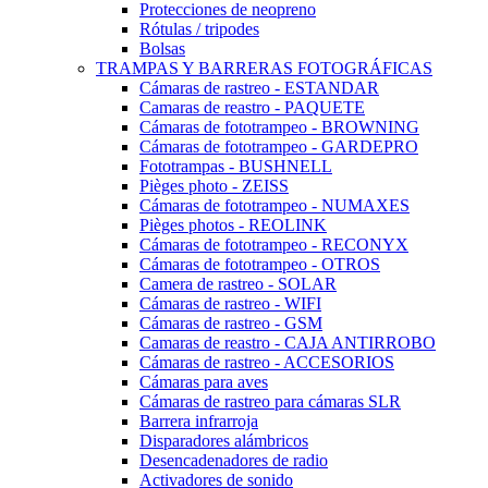
Protecciones de neopreno
Rótulas / tripodes
Bolsas
TRAMPAS Y BARRERAS FOTOGRÁFICAS
Cámaras de rastreo - ESTANDAR
Camaras de reastro - PAQUETE
Cámaras de fototrampeo - BROWNING
Cámaras de fototrampeo - GARDEPRO
Fototrampas - BUSHNELL
Pièges photo - ZEISS
Cámaras de fototrampeo - NUMAXES
Pièges photos - REOLINK
Cámaras de fototrampeo - RECONYX
Cámaras de fototrampeo - OTROS
Camera de rastreo - SOLAR
Cámaras de rastreo - WIFI
Cámaras de rastreo - GSM
Camaras de reastro - CAJA ANTIRROBO
Cámaras de rastreo - ACCESORIOS
Cámaras para aves
Cámaras de rastreo para cámaras SLR
Barrera infrarroja
Disparadores alámbricos
Desencadenadores de radio
Activadores de sonido