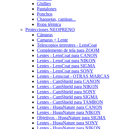
Ghillies
Pantalones
Ponchos
Chaquetas, camisas...
Ropa térmica
Protecciones NEOPRENO
Cámaras
Camaras + Lente
Telescopios terrestres - LensCoat
Complemento de tela para ZOOM
Lentes - LensCoat para CANON
Lentes - LensCoat para NIKON
Lentes - LensCoat para SIGMA
Lentes - LensCoat para SONY
Lentes - Lenscoat - OTRAS MARCAS
Lentes - CamShield para CANON
Lentes - CamShield para NIKON
Lentes - CamShield para SONY
Lentes - CamShield para SIGMA
Lentes - CamShield para TAMRON
Lentes - HugaNature para CANON
Lentes - HugaNature para NIKON
Objetivos - HugaNature para SIGMA
Lentes - HugaNature para SONY
Lentes - HugaNature para NIKON