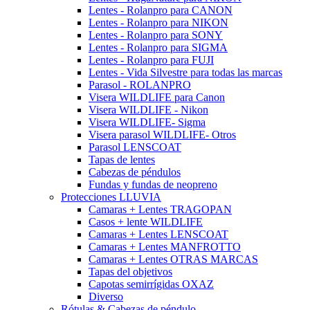
Lentes - Rolanpro para CANON
Lentes - Rolanpro para NIKON
Lentes - Rolanpro para SONY
Lentes - Rolanpro para SIGMA
Lentes - Rolanpro para FUJI
Lentes - Vida Silvestre para todas las marcas
Parasol - ROLANPRO
Visera WILDLIFE para Canon
Visera WILDLIFE - Nikon
Visera WILDLIFE- Sigma
Visera parasol WILDLIFE- Otros
Parasol LENSCOAT
Tapas de lentes
Cabezas de péndulos
Fundas y fundas de neopreno
Protecciones LLUVIA
Camaras + Lentes TRAGOPAN
Casos + lente WILDLIFE
Camaras + Lentes LENSCOAT
Camaras + Lentes MANFROTTO
Camaras + Lentes OTRAS MARCAS
Tapas del objetivos
Capotas semirrígidas OXAZ
Diverso
Rótulas & Cabezas de péndulo