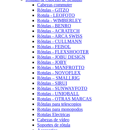
Cabezas commuter
Rótulas - GITZO
Rotula - LEOFOTO
Rotula - WIMBERLEY
Rótulas - BENRO
Rótulas - ACRATECH
Rótulas - ARCA SWISS
Rótulas - CULLMANN
Rótulas - FEISOL
Rótulas - FLEXSHOOTER
Rótulas - JOBU DESIGN
Rótulas - JOBY
Rótulas - MANFROTTO
Rotulas - NOVOFLEX
Rótulas – SMALLRIG
Rótulas - SIRUI
Rótulas - SUNWAYFOTO
Rotulas - UNIQBALL
Rotulas - OTRAS MARCAS
Rótulas para telescopios
Rotulas para monopodos
Rotulas Electricas
Cabezas de vídeo
Soportes de rótula