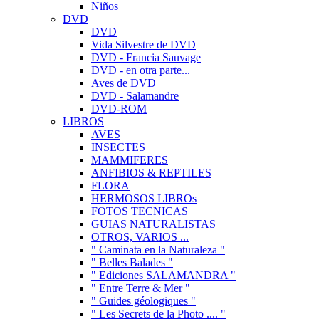
Niños
DVD
DVD
Vida Silvestre de DVD
DVD - Francia Sauvage
DVD - en otra parte...
Aves de DVD
DVD - Salamandre
DVD-ROM
LIBROS
AVES
INSECTES
MAMMIFERES
ANFIBIOS & REPTILES
FLORA
HERMOSOS LIBROs
FOTOS TECNICAS
GUIAS NATURALISTAS
OTROS, VARIOS ...
" Caminata en la Naturaleza "
" Belles Balades "
" Ediciones SALAMANDRA "
" Entre Terre & Mer "
" Guides géologiques "
" Les Secrets de la Photo .... "