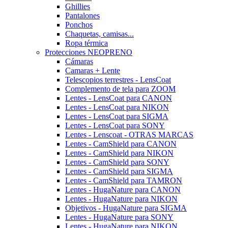
Ghillies
Pantalones
Ponchos
Chaquetas, camisas...
Ropa térmica
Protecciones NEOPRENO
Cámaras
Camaras + Lente
Telescopios terrestres - LensCoat
Complemento de tela para ZOOM
Lentes - LensCoat para CANON
Lentes - LensCoat para NIKON
Lentes - LensCoat para SIGMA
Lentes - LensCoat para SONY
Lentes - Lenscoat - OTRAS MARCAS
Lentes - CamShield para CANON
Lentes - CamShield para NIKON
Lentes - CamShield para SONY
Lentes - CamShield para SIGMA
Lentes - CamShield para TAMRON
Lentes - HugaNature para CANON
Lentes - HugaNature para NIKON
Objetivos - HugaNature para SIGMA
Lentes - HugaNature para SONY
Lentes - HugaNature para NIKON