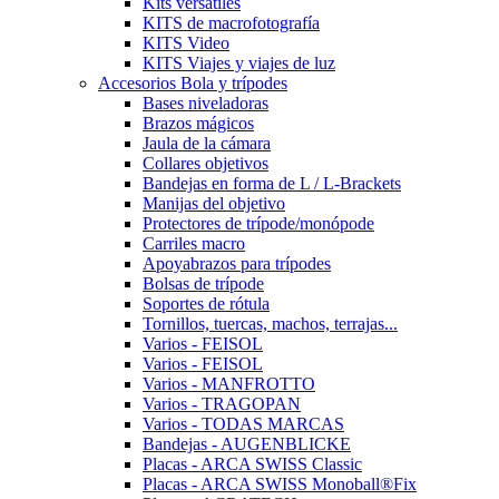
Kits versátiles
KITS de macrofotografía
KITS Video
KITS Viajes y viajes de luz
Accesorios Bola y trípodes
Bases niveladoras
Brazos mágicos
Jaula de la cámara
Collares objetivos
Bandejas en forma de L / L-Brackets
Manijas del objetivo
Protectores de trípode/monópode
Carriles macro
Apoyabrazos para trípodes
Bolsas de trípode
Soportes de rótula
Tornillos, tuercas, machos, terrajas...
Varios - FEISOL
Varios - FEISOL
Varios - MANFROTTO
Varios - TRAGOPAN
Varios - TODAS MARCAS
Bandejas - AUGENBLICKE
Placas - ARCA SWISS Classic
Placas - ARCA SWISS Monoball®Fix