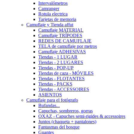
Intervalómetros
Camranger
Rotula electrica
Tarjetas de memoria
Camuflaje y Tienda affut
Camuflaje MATERIAL
Camuflaje TRÍPODES
REDES DE CAMUFLAJE
TELA de camuflaje por metros
Camuflaje ADHESIVAS
Tiendas - 1 LUGAR
Tiendas - 2 LUGARES
Tiendas - POP-UP
Tiendas de caza - MÓVILES
Tiendas - FLOTANTES
Tiendas - PACKS
Tiendas - ACCESSOIRES
ASIENTOS
Camuflaje para el fotógrafo
Bufandas...
Capuchas, sombreros, gorras
OXAZ - Capuches semi-rigides & accessoires
Juntos (chaqueta + pantalones)
Fantasmas del bosque
Guantes