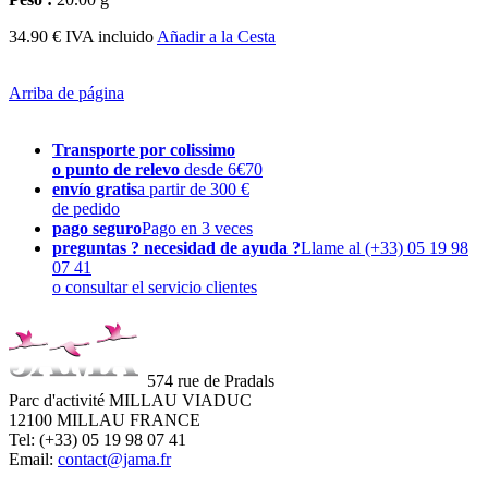
34.90 € IVA incluido
Añadir a la Cesta
Arriba de página
Transporte por colissimo
o punto de relevo
desde 6€70
envío gratis
a partir de 300 €
de pedido
pago seguro
Pago en 3 veces
preguntas ? necesidad de ayuda ?
Llame al (+33) 05 19 98
07 41
o consultar el servicio clientes
574 rue de Pradals
Parc d'activité MILLAU VIADUC
12100 MILLAU FRANCE
Tel: (+33) 05 19 98 07 41
Email:
contact@jama.fr