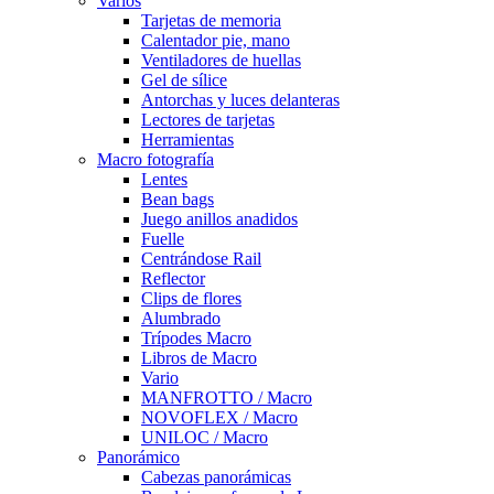
Varios
Tarjetas de memoria
Calentador pie, mano
Ventiladores de huellas
Gel de sílice
Antorchas y luces delanteras
Lectores de tarjetas
Herramientas
Macro fotografía
Lentes
Bean bags
Juego anillos anadidos
Fuelle
Centrándose Rail
Reflector
Clips de flores
Alumbrado
Trípodes Macro
Libros de Macro
Vario
MANFROTTO / Macro
NOVOFLEX / Macro
UNILOC / Macro
Panorámico
Cabezas panorámicas