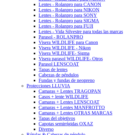
Lentes - Rolanpro para CANON
Lentes - Rolanpro para NIKON
Lentes - Rolanpro para SONY
Lentes - Rolanpro para SIGMA
Lentes - Rolanpro para FUJI
Lentes - Vida Silvestre para todas las marcas
Parasol - ROLANPRO
Visera WILDLIFE para Canon
Visera WILDLIFE - Nikon
Visera WILDLIFE- Sigma
Visera parasol WILDLIFE- Otros
Parasol LENSCOAT
Tapas de lentes
Cabezas de péndulos
Fundas y fundas de neopreno
Protecciones LLUVIA
Camaras + Lentes TRAGOPAN
Casos + lente WILDLIFE
Camaras + Lentes LENSCOAT
Camaras + Lentes MANFROTTO
Camaras + Lentes OTRAS MARCAS
Tapas del objetivos
Capotas semirrígidas OXAZ
Diverso
Rótulas & Cabezas de péndulo