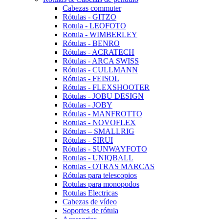
Cabezas commuter
Rótulas - GITZO
Rotula - LEOFOTO
Rotula - WIMBERLEY
Rótulas - BENRO
Rótulas - ACRATECH
Rótulas - ARCA SWISS
Rótulas - CULLMANN
Rótulas - FEISOL
Rótulas - FLEXSHOOTER
Rótulas - JOBU DESIGN
Rótulas - JOBY
Rótulas - MANFROTTO
Rotulas - NOVOFLEX
Rótulas – SMALLRIG
Rótulas - SIRUI
Rótulas - SUNWAYFOTO
Rotulas - UNIQBALL
Rotulas - OTRAS MARCAS
Rótulas para telescopios
Rotulas para monopodos
Rotulas Electricas
Cabezas de vídeo
Soportes de rótula