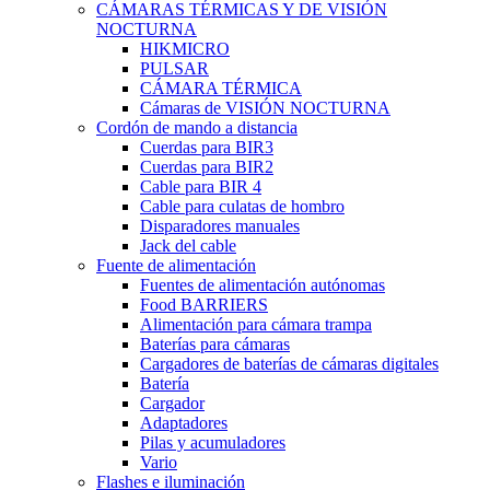
CÁMARAS TÉRMICAS Y DE VISIÓN
NOCTURNA
HIKMICRO
PULSAR
CÁMARA TÉRMICA
Cámaras de VISIÓN NOCTURNA
Cordón de mando a distancia
Cuerdas para BIR3
Cuerdas para BIR2
Cable para BIR 4
Cable para culatas de hombro
Disparadores manuales
Jack del cable
Fuente de alimentación
Fuentes de alimentación autónomas
Food BARRIERS
Alimentación para cámara trampa
Baterías para cámaras
Cargadores de baterías de cámaras digitales
Batería
Cargador
Adaptadores
Pilas y acumuladores
Vario
Flashes e iluminación