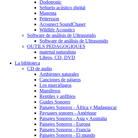
Dodotronic
Señuelo acústico digital
Magenta
Pettersson
Acounect SoundChaser
Wildlife Acoustics
Software de análisis de Ultrasonido
Software de análisis de Ultrasonido
OUTILS PEDAGOGIQUES
material naturalista
Libros, CD, DVD
La biblioteca
CD de audio
Ambientes naturales
Canciones de pájaros
Los murciélagos
Mamíferos
Reptiles y anfibios
Guides Sonores
Paisajes Sonoros - África y Madagascar
Paysages sonores - Amérique
Paisajes Sonoros - Asia y Australia
Paisajes Sonoros - Europa
Paisajes Sonoros - Francia
Paisajes Sonoros - El mundo