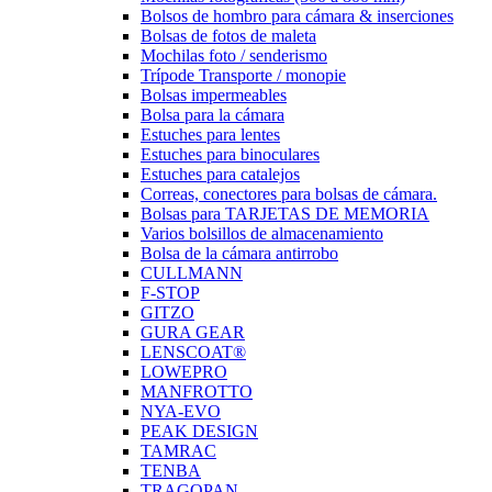
Bolsos de hombro para cámara & inserciones
Bolsas de fotos de maleta
Mochilas foto / senderismo
Trípode Transporte / monopie
Bolsas impermeables
Bolsa para la cámara
Estuches para lentes
Estuches para binoculares
Estuches para catalejos
Correas, conectores para bolsas de cámara.
Bolsas para TARJETAS DE MEMORIA
Varios bolsillos de almacenamiento
Bolsa de la cámara antirrobo
CULLMANN
F-STOP
GITZO
GURA GEAR
LENSCOAT®
LOWEPRO
MANFROTTO
NYA-EVO
PEAK DESIGN
TAMRAC
TENBA
TRAGOPAN