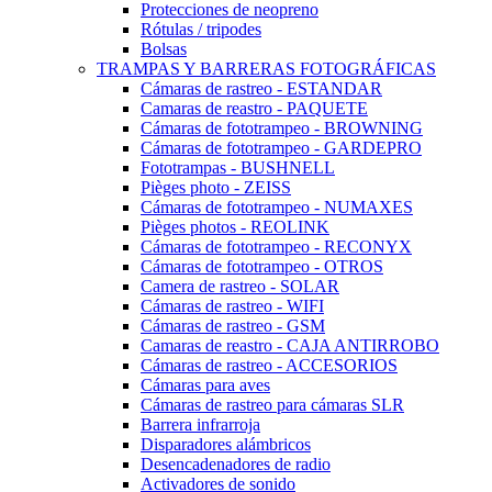
Protecciones de neopreno
Rótulas / tripodes
Bolsas
TRAMPAS Y BARRERAS FOTOGRÁFICAS
Cámaras de rastreo - ESTANDAR
Camaras de reastro - PAQUETE
Cámaras de fototrampeo - BROWNING
Cámaras de fototrampeo - GARDEPRO
Fototrampas - BUSHNELL
Pièges photo - ZEISS
Cámaras de fototrampeo - NUMAXES
Pièges photos - REOLINK
Cámaras de fototrampeo - RECONYX
Cámaras de fototrampeo - OTROS
Camera de rastreo - SOLAR
Cámaras de rastreo - WIFI
Cámaras de rastreo - GSM
Camaras de reastro - CAJA ANTIRROBO
Cámaras de rastreo - ACCESORIOS
Cámaras para aves
Cámaras de rastreo para cámaras SLR
Barrera infrarroja
Disparadores alámbricos
Desencadenadores de radio
Activadores de sonido