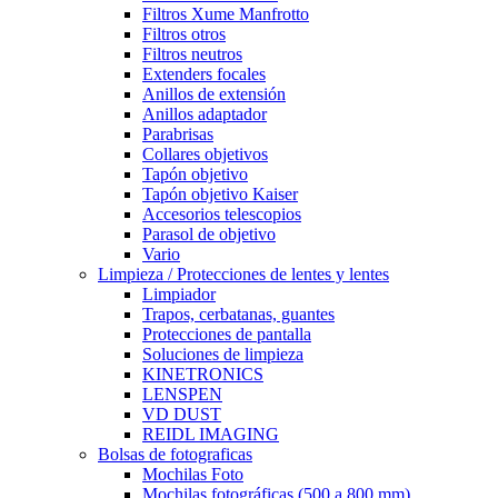
Filtros Xume Manfrotto
Filtros otros
Filtros neutros
Extenders focales
Anillos de extensión
Anillos adaptador
Parabrisas
Collares objetivos
Tapón objetivo
Tapón objetivo Kaiser
Accesorios telescopios
Parasol de objetivo
Vario
Limpieza / Protecciones de lentes y lentes
Limpiador
Trapos, cerbatanas, guantes
Protecciones de pantalla
Soluciones de limpieza
KINETRONICS
LENSPEN
VD DUST
REIDL IMAGING
Bolsas de fotograficas
Mochilas Foto
Mochilas fotográficas (500 a 800 mm)