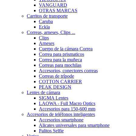
VANGUARD
OTRAS MARCAS
Carritos de transporte
Caruba
Eckla
Correas, arneses, Clips ...
Clips
Arneses
Cuerpo de la cámara Correa
Correa para prismaticos
Correa para la muñeca
Correas para mochilas
Accesorios, conectores correas
Correas de trípode
COTTON CARRIER
PEAK DESIGN
Lentes de cámara
SIGMA Lentes
LAOWA - Full Macro Optics
Accesorios para 150-600 mm
Accesorios de teléfonos inteligentes
Accesorios smartphone
Alicates universales para smartphone
Palitos Selfie