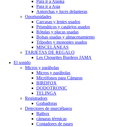
Para ir a Alaska
Para ir a Asia
Antorchas y luces delanteras
Oportunidades
Carcasas y lentes usados
Prismáticos y catalejos usados
Rótulas y placas usadas
Bolsas usadas y almacenamiento
Trípodes y monopies usados
MISCELÁNEAS
TARJETAS DE REGALO
Les Chouettes Burdeos JAMA
El sonido
Micros y parábolas
Micros y parábolas
Micrófonos para Cámaras
BIRDFOX
DODOTRONIC
TELINGA
Registradors
Grabadoras
Detectores de murciélagos
Batbox
cámaras térmicas
Contadores de pases