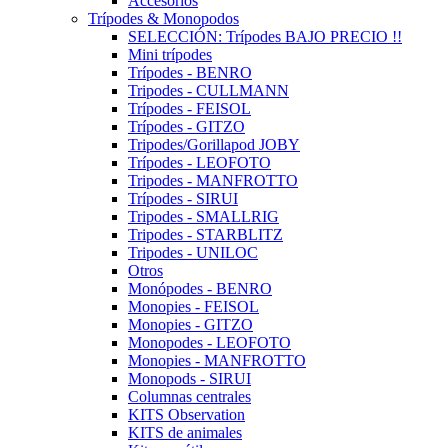
Accesorios
Trípodes & Monopodos
SELECCIÓN: Trípodes BAJO PRECIO !!
Mini trípodes
Trípodes - BENRO
Tripodes - CULLMANN
Trípodes - FEISOL
Trípodes - GITZO
Tripodes/Gorillapod JOBY
Trípodes - LEOFOTO
Tripodes - MANFROTTO
Trípodes - SIRUI
Tripodes - SMALLRIG
Tripodes - STARBLITZ
Tripodes - UNILOC
Otros
Monópodes - BENRO
Monopies - FEISOL
Monopies - GITZO
Monopodes - LEOFOTO
Monopies - MANFROTTO
Monopods - SIRUI
Columnas centrales
KITS Observation
KITS de animales