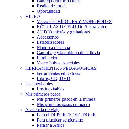
Bandejas en forma de L
Realidad virtual
Oportunidad
VIDEO
Vídeo de TRÍPODES Y MONÓPODES
RÓTULAS DE FLUIDOS para vídeo
AUDIO micrós y grabadoras
Accessorios
Estabilizadores
Mando a distancia
Camuflaje y la cubierta de la lluvia
Iluminación
Vídeo bolsas especiales
HERRAMIENTAS PEDAGÓGICAS
herramientas educativas
Libros, CD, DVD
Los inevitables
Los inevitables
Mis primeros pasos
Mis primeros pasos en la mirada
Mis primeros pasos en macro
Asistencia de viaje
Para el DEPORTE OUTDOOR
Para practicar senderismo
Para ir a África