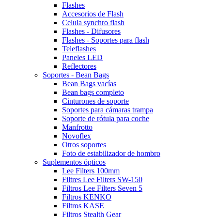
Flashes
Accesorios de Flash
Celula synchro flash
Flashes - Difusores
Flashes - Soportes para flash
Teleflashes
Paneles LED
Reflectores
Soportes - Bean Bags
Bean Bags vacías
Bean bags completo
Cinturones de soporte
Soportes para cámaras trampa
Soporte de rótula para coche
Manfrotto
Novoflex
Otros soportes
Foto de estabilizador de hombro
Suplementos ópticos
Lee Filters 100mm
Filtres Lee Filters SW-150
Filtros Lee Filters Seven 5
Filtros KENKO
Filtros KASE
Filtros Stealth Gear