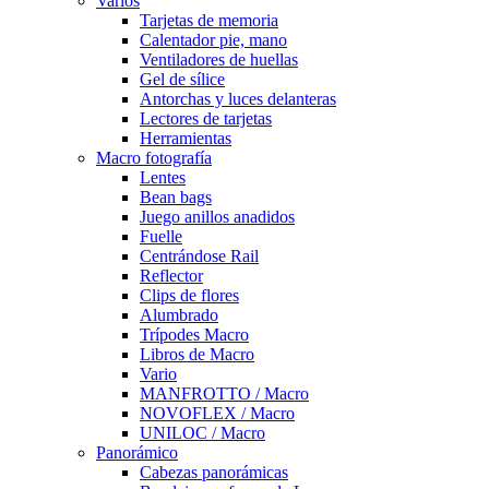
Varios
Tarjetas de memoria
Calentador pie, mano
Ventiladores de huellas
Gel de sílice
Antorchas y luces delanteras
Lectores de tarjetas
Herramientas
Macro fotografía
Lentes
Bean bags
Juego anillos anadidos
Fuelle
Centrándose Rail
Reflector
Clips de flores
Alumbrado
Trípodes Macro
Libros de Macro
Vario
MANFROTTO / Macro
NOVOFLEX / Macro
UNILOC / Macro
Panorámico
Cabezas panorámicas