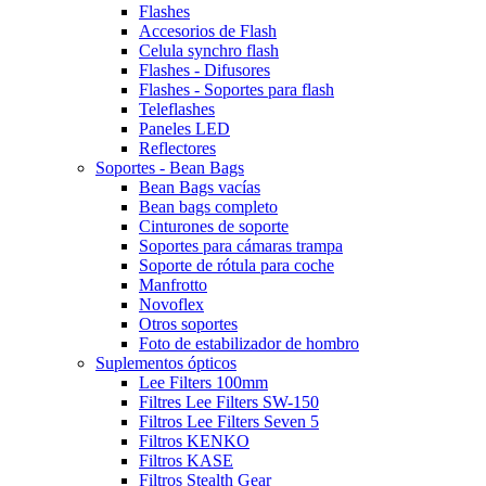
Flashes
Accesorios de Flash
Celula synchro flash
Flashes - Difusores
Flashes - Soportes para flash
Teleflashes
Paneles LED
Reflectores
Soportes - Bean Bags
Bean Bags vacías
Bean bags completo
Cinturones de soporte
Soportes para cámaras trampa
Soporte de rótula para coche
Manfrotto
Novoflex
Otros soportes
Foto de estabilizador de hombro
Suplementos ópticos
Lee Filters 100mm
Filtres Lee Filters SW-150
Filtros Lee Filters Seven 5
Filtros KENKO
Filtros KASE
Filtros Stealth Gear