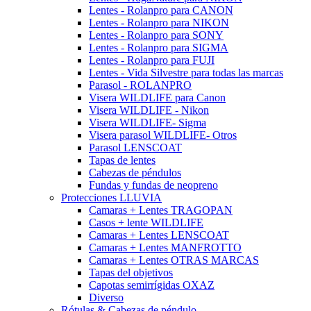
Lentes - Rolanpro para CANON
Lentes - Rolanpro para NIKON
Lentes - Rolanpro para SONY
Lentes - Rolanpro para SIGMA
Lentes - Rolanpro para FUJI
Lentes - Vida Silvestre para todas las marcas
Parasol - ROLANPRO
Visera WILDLIFE para Canon
Visera WILDLIFE - Nikon
Visera WILDLIFE- Sigma
Visera parasol WILDLIFE- Otros
Parasol LENSCOAT
Tapas de lentes
Cabezas de péndulos
Fundas y fundas de neopreno
Protecciones LLUVIA
Camaras + Lentes TRAGOPAN
Casos + lente WILDLIFE
Camaras + Lentes LENSCOAT
Camaras + Lentes MANFROTTO
Camaras + Lentes OTRAS MARCAS
Tapas del objetivos
Capotas semirrígidas OXAZ
Diverso
Rótulas & Cabezas de péndulo