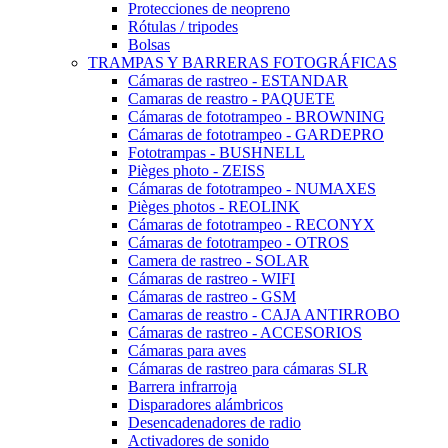
Protecciones de neopreno
Rótulas / tripodes
Bolsas
TRAMPAS Y BARRERAS FOTOGRÁFICAS
Cámaras de rastreo - ESTANDAR
Camaras de reastro - PAQUETE
Cámaras de fototrampeo - BROWNING
Cámaras de fototrampeo - GARDEPRO
Fototrampas - BUSHNELL
Pièges photo - ZEISS
Cámaras de fototrampeo - NUMAXES
Pièges photos - REOLINK
Cámaras de fototrampeo - RECONYX
Cámaras de fototrampeo - OTROS
Camera de rastreo - SOLAR
Cámaras de rastreo - WIFI
Cámaras de rastreo - GSM
Camaras de reastro - CAJA ANTIRROBO
Cámaras de rastreo - ACCESORIOS
Cámaras para aves
Cámaras de rastreo para cámaras SLR
Barrera infrarroja
Disparadores alámbricos
Desencadenadores de radio
Activadores de sonido