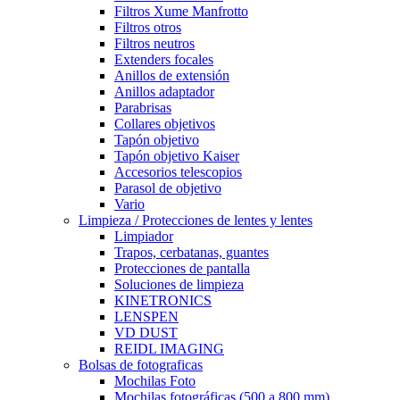
Filtros Xume Manfrotto
Filtros otros
Filtros neutros
Extenders focales
Anillos de extensión
Anillos adaptador
Parabrisas
Collares objetivos
Tapón objetivo
Tapón objetivo Kaiser
Accesorios telescopios
Parasol de objetivo
Vario
Limpieza / Protecciones de lentes y lentes
Limpiador
Trapos, cerbatanas, guantes
Protecciones de pantalla
Soluciones de limpieza
KINETRONICS
LENSPEN
VD DUST
REIDL IMAGING
Bolsas de fotograficas
Mochilas Foto
Mochilas fotográficas (500 a 800 mm)