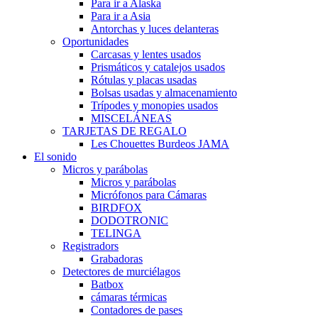
Para ir a Alaska
Para ir a Asia
Antorchas y luces delanteras
Oportunidades
Carcasas y lentes usados
Prismáticos y catalejos usados
Rótulas y placas usadas
Bolsas usadas y almacenamiento
Trípodes y monopies usados
MISCELÁNEAS
TARJETAS DE REGALO
Les Chouettes Burdeos JAMA
El sonido
Micros y parábolas
Micros y parábolas
Micrófonos para Cámaras
BIRDFOX
DODOTRONIC
TELINGA
Registradors
Grabadoras
Detectores de murciélagos
Batbox
cámaras térmicas
Contadores de pases