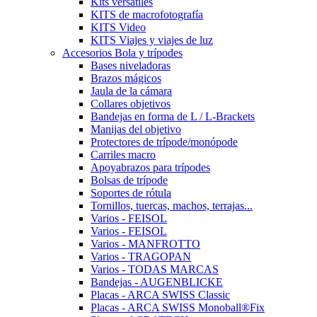
Kits versátiles
KITS de macrofotografía
KITS Video
KITS Viajes y viajes de luz
Accesorios Bola y trípodes
Bases niveladoras
Brazos mágicos
Jaula de la cámara
Collares objetivos
Bandejas en forma de L / L-Brackets
Manijas del objetivo
Protectores de trípode/monópode
Carriles macro
Apoyabrazos para trípodes
Bolsas de trípode
Soportes de rótula
Tornillos, tuercas, machos, terrajas...
Varios - FEISOL
Varios - FEISOL
Varios - MANFROTTO
Varios - TRAGOPAN
Varios - TODAS MARCAS
Bandejas - AUGENBLICKE
Placas - ARCA SWISS Classic
Placas - ARCA SWISS Monoball®Fix