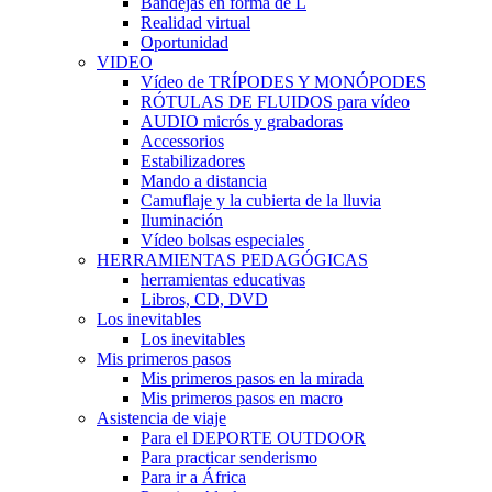
Bandejas en forma de L
Realidad virtual
Oportunidad
VIDEO
Vídeo de TRÍPODES Y MONÓPODES
RÓTULAS DE FLUIDOS para vídeo
AUDIO micrós y grabadoras
Accessorios
Estabilizadores
Mando a distancia
Camuflaje y la cubierta de la lluvia
Iluminación
Vídeo bolsas especiales
HERRAMIENTAS PEDAGÓGICAS
herramientas educativas
Libros, CD, DVD
Los inevitables
Los inevitables
Mis primeros pasos
Mis primeros pasos en la mirada
Mis primeros pasos en macro
Asistencia de viaje
Para el DEPORTE OUTDOOR
Para practicar senderismo
Para ir a África