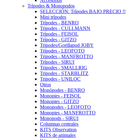
Accesorios
Trípodes & Monopodos
SELECCIÓN: Trípodes BAJO PRECIO !!
Mini trípodes
Trípodes - BENRO
Tripodes - CULLMANN
Trípodes - FEISOL
Trípodes - GITZO
Tripodes/Gorillapod JOBY
Trípodes - LEOFOTO
Tripodes - MANFROTTO
Trípodes - SIRUI
Tripodes - SMALLRIG
Tripodes - STARBLITZ
Tripodes - UNILOC
Otros
Monópodes - BENRO
Monopies - FEISOL
Monopies - GITZO
Monopodes - LEOFOTO
Monopies - MANFROTTO
Monopods - SIRUI
Columnas centrales
KITS Observation
KITS de animales