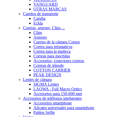
VANGUARD
OTRAS MARCAS
Carritos de transporte
Caruba
Eckla
Correas, arneses, Clips ...
Clips
Arneses
Cuerpo de la cámara Correa
Correa para prismaticos
Correa para la muñeca
Correas para mochilas
Accesorios, conectores correas
Correas de trípode
COTTON CARRIER
PEAK DESIGN
Lentes de cámara
SIGMA Lentes
LAOWA - Full Macro Optics
Accesorios para 150-600 mm
Accesorios de teléfonos inteligentes
Accesorios smartphone
Alicates universales para smartphone
Palitos Selfie