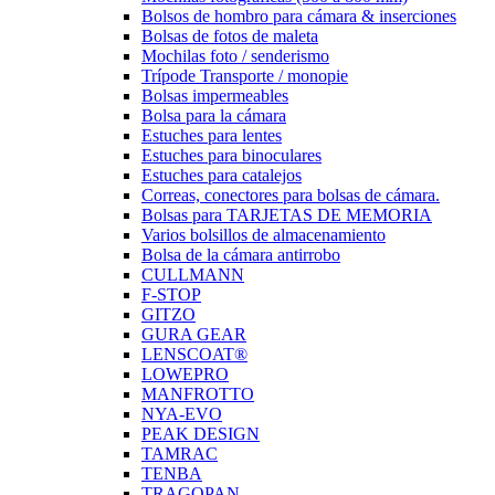
Bolsos de hombro para cámara & inserciones
Bolsas de fotos de maleta
Mochilas foto / senderismo
Trípode Transporte / monopie
Bolsas impermeables
Bolsa para la cámara
Estuches para lentes
Estuches para binoculares
Estuches para catalejos
Correas, conectores para bolsas de cámara.
Bolsas para TARJETAS DE MEMORIA
Varios bolsillos de almacenamiento
Bolsa de la cámara antirrobo
CULLMANN
F-STOP
GITZO
GURA GEAR
LENSCOAT®
LOWEPRO
MANFROTTO
NYA-EVO
PEAK DESIGN
TAMRAC
TENBA
TRAGOPAN