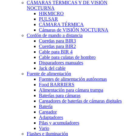
CÁMARAS TÉRMICAS Y DE VISIÓN
NOCTURNA
HIKMICRO
PULSAR
CÁMARA TÉRMICA
Cámaras de VISIÓN NOCTURNA
Cordón de mando a distancia
Cuerdas para BIR3
Cuerdas para BIR2
Cable para BIR 4
Cable para culatas de hombro
Disparadores manuales
Jack del cable
Fuente de alimentación
Fuentes de alimentación autónomas
Food BARRIERS
Alimentación para cámara trampa
Baterías para cámaras
Cargadores de baterías de cámaras digitales
Batería
Cargador
Adaptadores
Pilas y acumuladores
Vario
Flashes e iluminación