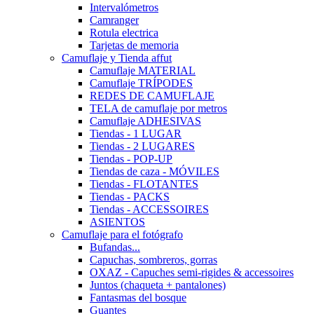
Intervalómetros
Camranger
Rotula electrica
Tarjetas de memoria
Camuflaje y Tienda affut
Camuflaje MATERIAL
Camuflaje TRÍPODES
REDES DE CAMUFLAJE
TELA de camuflaje por metros
Camuflaje ADHESIVAS
Tiendas - 1 LUGAR
Tiendas - 2 LUGARES
Tiendas - POP-UP
Tiendas de caza - MÓVILES
Tiendas - FLOTANTES
Tiendas - PACKS
Tiendas - ACCESSOIRES
ASIENTOS
Camuflaje para el fotógrafo
Bufandas...
Capuchas, sombreros, gorras
OXAZ - Capuches semi-rigides & accessoires
Juntos (chaqueta + pantalones)
Fantasmas del bosque
Guantes