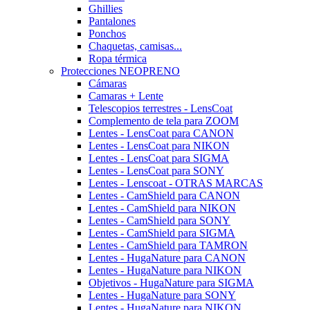
Ghillies
Pantalones
Ponchos
Chaquetas, camisas...
Ropa térmica
Protecciones NEOPRENO
Cámaras
Camaras + Lente
Telescopios terrestres - LensCoat
Complemento de tela para ZOOM
Lentes - LensCoat para CANON
Lentes - LensCoat para NIKON
Lentes - LensCoat para SIGMA
Lentes - LensCoat para SONY
Lentes - Lenscoat - OTRAS MARCAS
Lentes - CamShield para CANON
Lentes - CamShield para NIKON
Lentes - CamShield para SONY
Lentes - CamShield para SIGMA
Lentes - CamShield para TAMRON
Lentes - HugaNature para CANON
Lentes - HugaNature para NIKON
Objetivos - HugaNature para SIGMA
Lentes - HugaNature para SONY
Lentes - HugaNature para NIKON