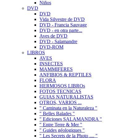
Niños
DVD
DVD
Vida Silvestre de DVD
DVD - Francia Sauvage
DVD - en otra parte...
Aves de DVD
DVD - Salamandre
DVD-ROM
LIBROS
AVES
INSECTES
MAMMIFERES
ANFIBIOS & REPTILES
FLORA
HERMOSOS LIBROs
FOTOS TECNICAS
GUIAS NATURALISTAS
OTROS, VARIOS ...
" Caminata en la Naturaleza "
" Belles Balades "
" Ediciones SALAMANDRA "
" Entre Terre & Mer "
" Guides géologiques "
" Les Secrets de la Photo .... "