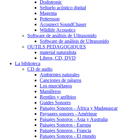
Dodotronic
Señuelo acústico digital
Magenta
Pettersson
Acounect SoundChaser
Wildlife Acoustics
Software de análisis de Ultrasonido
Software de análisis de Ultrasonido
OUTILS PEDAGOGIQUES
material naturalista
Libros, CD, DVD
La biblioteca
CD de audio
Ambientes naturales
Canciones de pájaros
Los murciélagos
Mamíferos
Reptiles y anfibios
Guides Sonores
Paisajes Sonoros - África y Madagascar
Paysages sonores - Amérique
Paisajes Sonoros - Asia y Australia
Paisajes Sonoros - Europa
Paisajes Sonoros - Francia
Paisajes Sonoros - El mundo