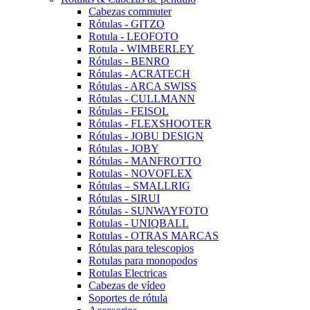
Cabezas commuter
Rótulas - GITZO
Rotula - LEOFOTO
Rotula - WIMBERLEY
Rótulas - BENRO
Rótulas - ACRATECH
Rótulas - ARCA SWISS
Rótulas - CULLMANN
Rótulas - FEISOL
Rótulas - FLEXSHOOTER
Rótulas - JOBU DESIGN
Rótulas - JOBY
Rótulas - MANFROTTO
Rotulas - NOVOFLEX
Rótulas – SMALLRIG
Rótulas - SIRUI
Rótulas - SUNWAYFOTO
Rotulas - UNIQBALL
Rotulas - OTRAS MARCAS
Rótulas para telescopios
Rotulas para monopodos
Rotulas Electricas
Cabezas de vídeo
Soportes de rótula