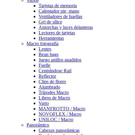
Varios
Tarjetas de memoria
Calentador pie, mano
Ventiladores de huellas
Gel de sílice
Antorchas y luces delanteras
Lectores de tarjetas
Herramientas
Macro fotografía
Lentes
Bean bags
Juego anillos anadidos
Fuelle
Centrándose Rail
Reflector
Clips de flores
Alumbrado
Trípodes Macro
Libros de Macro
Vario
MANFROTTO / Macro
NOVOFLEX / Macro
UNILOC / Macro
Panorámico
Cabezas panorámicas