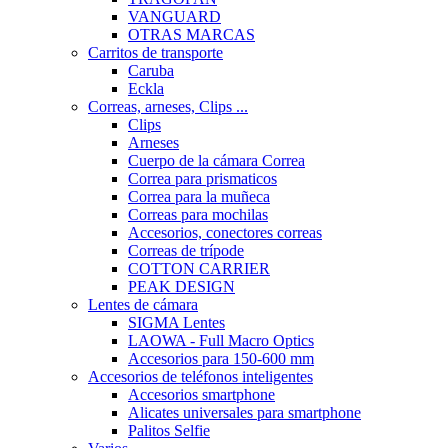
VANGUARD
OTRAS MARCAS
Carritos de transporte
Caruba
Eckla
Correas, arneses, Clips ...
Clips
Arneses
Cuerpo de la cámara Correa
Correa para prismaticos
Correa para la muñeca
Correas para mochilas
Accesorios, conectores correas
Correas de trípode
COTTON CARRIER
PEAK DESIGN
Lentes de cámara
SIGMA Lentes
LAOWA - Full Macro Optics
Accesorios para 150-600 mm
Accesorios de teléfonos inteligentes
Accesorios smartphone
Alicates universales para smartphone
Palitos Selfie