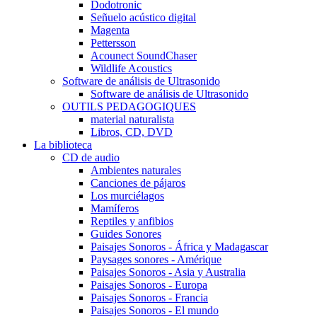
Dodotronic
Señuelo acústico digital
Magenta
Pettersson
Acounect SoundChaser
Wildlife Acoustics
Software de análisis de Ultrasonido
Software de análisis de Ultrasonido
OUTILS PEDAGOGIQUES
material naturalista
Libros, CD, DVD
La biblioteca
CD de audio
Ambientes naturales
Canciones de pájaros
Los murciélagos
Mamíferos
Reptiles y anfibios
Guides Sonores
Paisajes Sonoros - África y Madagascar
Paysages sonores - Amérique
Paisajes Sonoros - Asia y Australia
Paisajes Sonoros - Europa
Paisajes Sonoros - Francia
Paisajes Sonoros - El mundo