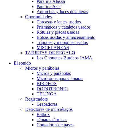
Para ir a Alaska
Para ir a Asia
Antorchas y luces delanteras
Oportunidades
Carcasas y lentes usados
Prismáticos y catalejos usados
Rótulas y placas usadas
Bolsas usadas y almacenamiento
Trípodes y monopies usados
MISCELÁNEAS
TARJETAS DE REGALO
Les Chouettes Burdeos JAMA
El sonido
Micros y parábolas
Micros y parábolas
Micrófonos para Cámaras
BIRDFOX
DODOTRONIC
TELINGA
Registradors
Grabadoras
Detectores de murciélagos
Batbox
cámaras térmicas
Contadores de pases