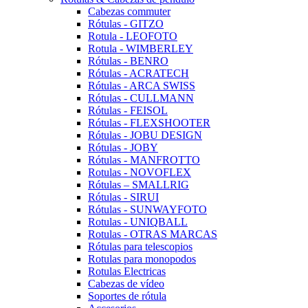
Cabezas commuter
Rótulas - GITZO
Rotula - LEOFOTO
Rotula - WIMBERLEY
Rótulas - BENRO
Rótulas - ACRATECH
Rótulas - ARCA SWISS
Rótulas - CULLMANN
Rótulas - FEISOL
Rótulas - FLEXSHOOTER
Rótulas - JOBU DESIGN
Rótulas - JOBY
Rótulas - MANFROTTO
Rotulas - NOVOFLEX
Rótulas – SMALLRIG
Rótulas - SIRUI
Rótulas - SUNWAYFOTO
Rotulas - UNIQBALL
Rotulas - OTRAS MARCAS
Rótulas para telescopios
Rotulas para monopodos
Rotulas Electricas
Cabezas de vídeo
Soportes de rótula