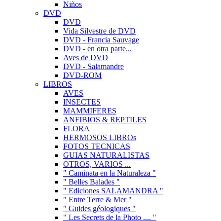
Niños
DVD
DVD
Vida Silvestre de DVD
DVD - Francia Sauvage
DVD - en otra parte...
Aves de DVD
DVD - Salamandre
DVD-ROM
LIBROS
AVES
INSECTES
MAMMIFERES
ANFIBIOS & REPTILES
FLORA
HERMOSOS LIBROs
FOTOS TECNICAS
GUIAS NATURALISTAS
OTROS, VARIOS ...
" Caminata en la Naturaleza "
" Belles Balades "
" Ediciones SALAMANDRA "
" Entre Terre & Mer "
" Guides géologiques "
" Les Secrets de la Photo .... "