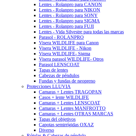
Lentes - Rolanpro para CANON
Lentes - Rolanpro para NIKON
Lentes - Rolanpro para SONY
Lentes - Rolanpro para SIGMA
Lentes - Rolanpro para FUJI
Lentes - Vida Silvestre para todas las marcas
Parasol - ROLANPRO
Visera WILDLIFE para Canon
Visera WILDLIFE - Nikon
Visera WILDLIFE- Sigma
Visera parasol WILDLIFE- Otros
Parasol LENSCOAT
Tapas de lentes
Cabezas de péndulos
Fundas y fundas de neopreno
Protecciones LLUVIA
Camaras + Lentes TRAGOPAN
Casos + lente WILDLIFE
Camaras + Lentes LENSCOAT
Camaras + Lentes MANFROTTO
Camaras + Lentes OTRAS MARCAS
Tapas del objetivos
Capotas semirrígidas OXAZ
Diverso
Rótulas & Cabezas de péndulo