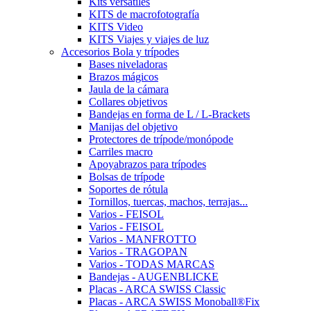
Kits versátiles
KITS de macrofotografía
KITS Video
KITS Viajes y viajes de luz
Accesorios Bola y trípodes
Bases niveladoras
Brazos mágicos
Jaula de la cámara
Collares objetivos
Bandejas en forma de L / L-Brackets
Manijas del objetivo
Protectores de trípode/monópode
Carriles macro
Apoyabrazos para trípodes
Bolsas de trípode
Soportes de rótula
Tornillos, tuercas, machos, terrajas...
Varios - FEISOL
Varios - FEISOL
Varios - MANFROTTO
Varios - TRAGOPAN
Varios - TODAS MARCAS
Bandejas - AUGENBLICKE
Placas - ARCA SWISS Classic
Placas - ARCA SWISS Monoball®Fix