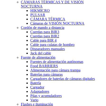
CÁMARAS TÉRMICAS Y DE VISIÓN
NOCTURNA
HIKMICRO
PULSAR
CÁMARA TÉRMICA
Cámaras de VISIÓN NOCTURNA
Cordón de mando a distancia
Cuerdas para BIR3
Cuerdas para BIR2
Cable para BIR 4
Cable para culatas de hombro
Disparadores manuales
Jack del cable
Fuente de alimentación
Fuentes de alimentación autónomas
Food BARRIERS
Alimentación para cámara trampa
Baterías para cámaras
Cargadores de baterías de cámaras digitales
Batería
Cargador
Adaptadores
Pilas y acumuladores
Vario
Flashes e iluminación