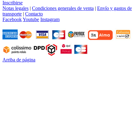
Inscribirse
Notas legales
|
Condiciones generales de venta
|
Envío y gastos de
transporte
|
Contacto
Facebook
Youtube
Instagram
Arriba de página