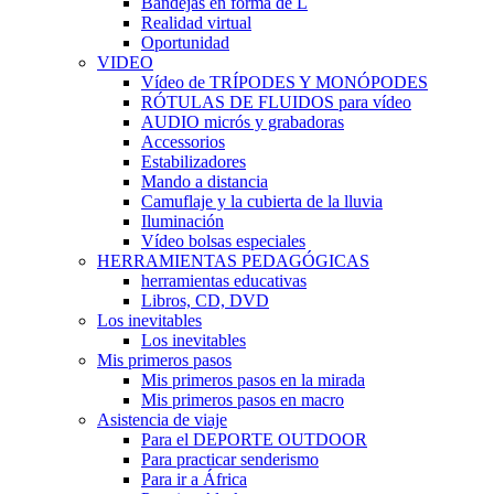
Bandejas en forma de L
Realidad virtual
Oportunidad
VIDEO
Vídeo de TRÍPODES Y MONÓPODES
RÓTULAS DE FLUIDOS para vídeo
AUDIO micrós y grabadoras
Accessorios
Estabilizadores
Mando a distancia
Camuflaje y la cubierta de la lluvia
Iluminación
Vídeo bolsas especiales
HERRAMIENTAS PEDAGÓGICAS
herramientas educativas
Libros, CD, DVD
Los inevitables
Los inevitables
Mis primeros pasos
Mis primeros pasos en la mirada
Mis primeros pasos en macro
Asistencia de viaje
Para el DEPORTE OUTDOOR
Para practicar senderismo
Para ir a África