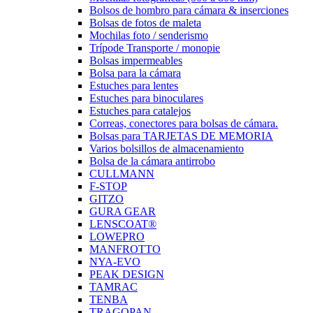
Bolsos de hombro para cámara & inserciones
Bolsas de fotos de maleta
Mochilas foto / senderismo
Trípode Transporte / monopie
Bolsas impermeables
Bolsa para la cámara
Estuches para lentes
Estuches para binoculares
Estuches para catalejos
Correas, conectores para bolsas de cámara.
Bolsas para TARJETAS DE MEMORIA
Varios bolsillos de almacenamiento
Bolsa de la cámara antirrobo
CULLMANN
F-STOP
GITZO
GURA GEAR
LENSCOAT®
LOWEPRO
MANFROTTO
NYA-EVO
PEAK DESIGN
TAMRAC
TENBA
TRAGOPAN