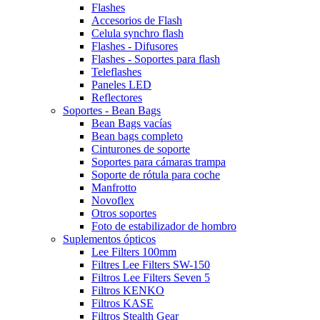
Flashes
Accesorios de Flash
Celula synchro flash
Flashes - Difusores
Flashes - Soportes para flash
Teleflashes
Paneles LED
Reflectores
Soportes - Bean Bags
Bean Bags vacías
Bean bags completo
Cinturones de soporte
Soportes para cámaras trampa
Soporte de rótula para coche
Manfrotto
Novoflex
Otros soportes
Foto de estabilizador de hombro
Suplementos ópticos
Lee Filters 100mm
Filtres Lee Filters SW-150
Filtros Lee Filters Seven 5
Filtros KENKO
Filtros KASE
Filtros Stealth Gear