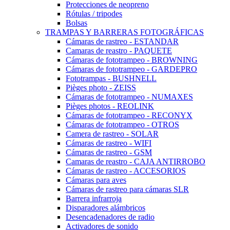
Protecciones de neopreno
Rótulas / tripodes
Bolsas
TRAMPAS Y BARRERAS FOTOGRÁFICAS
Cámaras de rastreo - ESTANDAR
Camaras de reastro - PAQUETE
Cámaras de fototrampeo - BROWNING
Cámaras de fototrampeo - GARDEPRO
Fototrampas - BUSHNELL
Pièges photo - ZEISS
Cámaras de fototrampeo - NUMAXES
Pièges photos - REOLINK
Cámaras de fototrampeo - RECONYX
Cámaras de fototrampeo - OTROS
Camera de rastreo - SOLAR
Cámaras de rastreo - WIFI
Cámaras de rastreo - GSM
Camaras de reastro - CAJA ANTIRROBO
Cámaras de rastreo - ACCESORIOS
Cámaras para aves
Cámaras de rastreo para cámaras SLR
Barrera infrarroja
Disparadores alámbricos
Desencadenadores de radio
Activadores de sonido