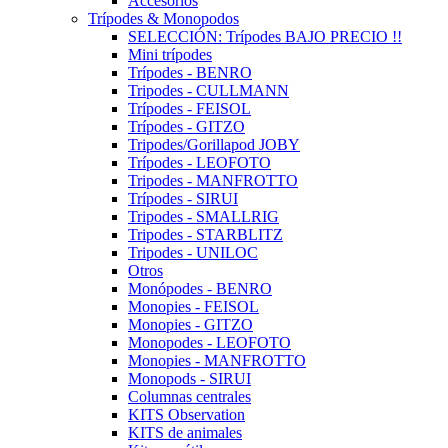
Accesorios
Trípodes & Monopodos
SELECCIÓN: Trípodes BAJO PRECIO !!
Mini trípodes
Trípodes - BENRO
Tripodes - CULLMANN
Trípodes - FEISOL
Trípodes - GITZO
Tripodes/Gorillapod JOBY
Trípodes - LEOFOTO
Tripodes - MANFROTTO
Trípodes - SIRUI
Tripodes - SMALLRIG
Tripodes - STARBLITZ
Tripodes - UNILOC
Otros
Monópodes - BENRO
Monopies - FEISOL
Monopies - GITZO
Monopodes - LEOFOTO
Monopies - MANFROTTO
Monopods - SIRUI
Columnas centrales
KITS Observation
KITS de animales