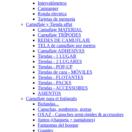
Intervalómetros
Camranger
Rotula electrica
Tarjetas de memoria
Camuflaje y Tienda affut
Camuflaje MATERIAL
Camuflaje TRÍPODES
REDES DE CAMUFLAJE
TELA de camuflaje por metros
Camuflaje ADHESIVAS
Tiendas - 1 LUGAR
Tiendas - 2 LUGARES
Tiendas - POP-UP
Tiendas de caza - MÓVILES
Tiendas - FLOTANTES
Tiendas - PACKS
Tiendas - ACCESSOIRES
ASIENTOS
Camuflaje para el fotógrafo
Bufandas...
Capuchas, sombreros, gorras
OXAZ - Capuches semi-rigides & accessoires
Juntos (chaqueta + pantalones)
Fantasmas del bosque
Guantes