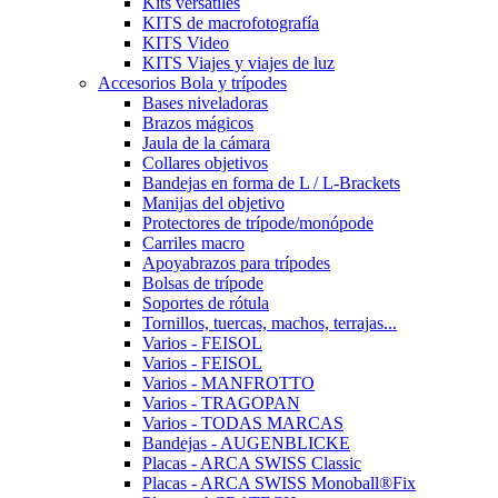
Kits versátiles
KITS de macrofotografía
KITS Video
KITS Viajes y viajes de luz
Accesorios Bola y trípodes
Bases niveladoras
Brazos mágicos
Jaula de la cámara
Collares objetivos
Bandejas en forma de L / L-Brackets
Manijas del objetivo
Protectores de trípode/monópode
Carriles macro
Apoyabrazos para trípodes
Bolsas de trípode
Soportes de rótula
Tornillos, tuercas, machos, terrajas...
Varios - FEISOL
Varios - FEISOL
Varios - MANFROTTO
Varios - TRAGOPAN
Varios - TODAS MARCAS
Bandejas - AUGENBLICKE
Placas - ARCA SWISS Classic
Placas - ARCA SWISS Monoball®Fix