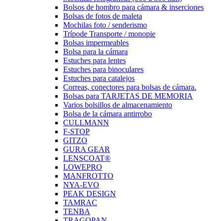
Bolsos de hombro para cámara & inserciones
Bolsas de fotos de maleta
Mochilas foto / senderismo
Trípode Transporte / monopie
Bolsas impermeables
Bolsa para la cámara
Estuches para lentes
Estuches para binoculares
Estuches para catalejos
Correas, conectores para bolsas de cámara.
Bolsas para TARJETAS DE MEMORIA
Varios bolsillos de almacenamiento
Bolsa de la cámara antirrobo
CULLMANN
F-STOP
GITZO
GURA GEAR
LENSCOAT®
LOWEPRO
MANFROTTO
NYA-EVO
PEAK DESIGN
TAMRAC
TENBA
TRAGOPAN