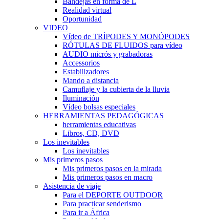
Bandejas en forma de L
Realidad virtual
Oportunidad
VIDEO
Vídeo de TRÍPODES Y MONÓPODES
RÓTULAS DE FLUIDOS para vídeo
AUDIO micrós y grabadoras
Accessorios
Estabilizadores
Mando a distancia
Camuflaje y la cubierta de la lluvia
Iluminación
Vídeo bolsas especiales
HERRAMIENTAS PEDAGÓGICAS
herramientas educativas
Libros, CD, DVD
Los inevitables
Los inevitables
Mis primeros pasos
Mis primeros pasos en la mirada
Mis primeros pasos en macro
Asistencia de viaje
Para el DEPORTE OUTDOOR
Para practicar senderismo
Para ir a África