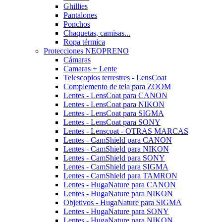
Ghillies
Pantalones
Ponchos
Chaquetas, camisas...
Ropa térmica
Protecciones NEOPRENO
Cámaras
Camaras + Lente
Telescopios terrestres - LensCoat
Complemento de tela para ZOOM
Lentes - LensCoat para CANON
Lentes - LensCoat para NIKON
Lentes - LensCoat para SIGMA
Lentes - LensCoat para SONY
Lentes - Lenscoat - OTRAS MARCAS
Lentes - CamShield para CANON
Lentes - CamShield para NIKON
Lentes - CamShield para SONY
Lentes - CamShield para SIGMA
Lentes - CamShield para TAMRON
Lentes - HugaNature para CANON
Lentes - HugaNature para NIKON
Objetivos - HugaNature para SIGMA
Lentes - HugaNature para SONY
Lentes - HugaNature para NIKON