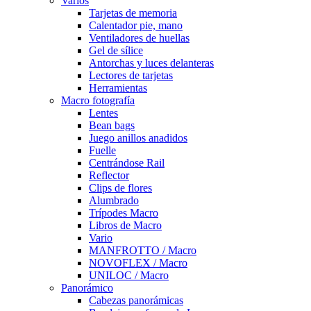
Varios
Tarjetas de memoria
Calentador pie, mano
Ventiladores de huellas
Gel de sílice
Antorchas y luces delanteras
Lectores de tarjetas
Herramientas
Macro fotografía
Lentes
Bean bags
Juego anillos anadidos
Fuelle
Centrándose Rail
Reflector
Clips de flores
Alumbrado
Trípodes Macro
Libros de Macro
Vario
MANFROTTO / Macro
NOVOFLEX / Macro
UNILOC / Macro
Panorámico
Cabezas panorámicas