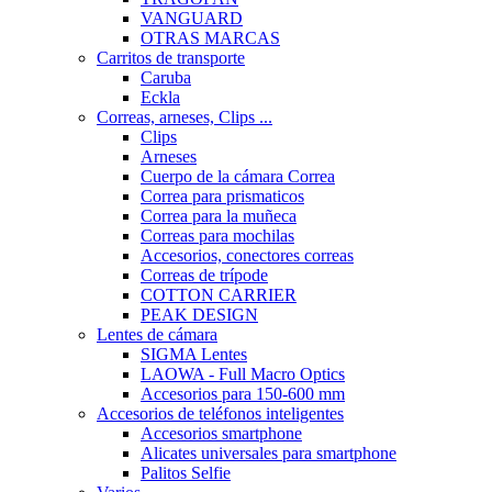
VANGUARD
OTRAS MARCAS
Carritos de transporte
Caruba
Eckla
Correas, arneses, Clips ...
Clips
Arneses
Cuerpo de la cámara Correa
Correa para prismaticos
Correa para la muñeca
Correas para mochilas
Accesorios, conectores correas
Correas de trípode
COTTON CARRIER
PEAK DESIGN
Lentes de cámara
SIGMA Lentes
LAOWA - Full Macro Optics
Accesorios para 150-600 mm
Accesorios de teléfonos inteligentes
Accesorios smartphone
Alicates universales para smartphone
Palitos Selfie