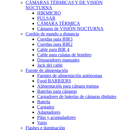
CÁMARAS TÉRMICAS Y DE VISIÓN
NOCTURNA
HIKMICRO
PULSAR
CÁMARA TÉRMICA
Cámaras de VISIÓN NOCTURNA
Cordón de mando a distancia
Cuerdas para BIR3
Cuerdas para BIR2
Cable para BIR 4
Cable para culatas de hombro
Disparadores manuales
Jack del cable
Fuente de alimentación
Fuentes de alimentación autónomas
Food BARRIERS
Alimentación para cámara trampa
Baterías para cámaras
Cargadores de baterías de cámaras digitales
Batería
Cargador
Adaptadores
Pilas y acumuladores
Vario
Flashes e iluminación