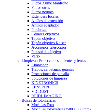
Filtros Xume Manfrotto
Filtros otros
Filtros neutros
Extenders focales
Anillos de extensión
Anillos adaptador
Parabrisas
Collares objetivos
Tapón objetivo
Tapón objetivo Kaiser
Accesorios telescopios
Parasol de objetivo
Vario
Limpieza / Protecciones de lentes y lentes
Limpiador
Trapos, cerbatanas, guantes
Protecciones de pantalla
Soluciones de limpieza
KINETRONICS
LENSPEN
VD DUST
REIDL IMAGING
Bolsas de fotograficas
Mochilas Foto
Mochilas fotográficas (500 a 800 mm)