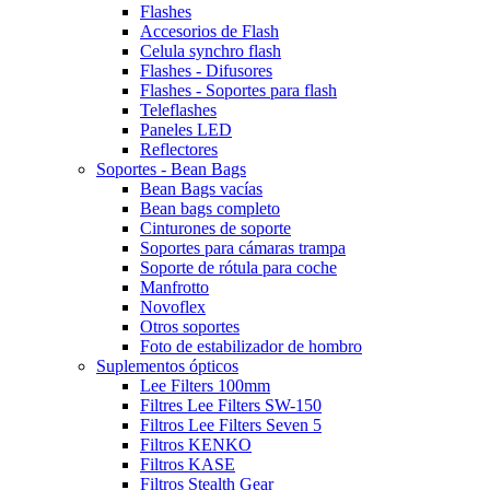
Flashes
Accesorios de Flash
Celula synchro flash
Flashes - Difusores
Flashes - Soportes para flash
Teleflashes
Paneles LED
Reflectores
Soportes - Bean Bags
Bean Bags vacías
Bean bags completo
Cinturones de soporte
Soportes para cámaras trampa
Soporte de rótula para coche
Manfrotto
Novoflex
Otros soportes
Foto de estabilizador de hombro
Suplementos ópticos
Lee Filters 100mm
Filtres Lee Filters SW-150
Filtros Lee Filters Seven 5
Filtros KENKO
Filtros KASE
Filtros Stealth Gear