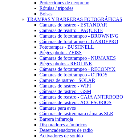
Protecciones de neopreno
Rótulas / tripodes
Bolsas
TRAMPAS Y BARRERAS FOTOGRÁFICAS
Cámaras de rastreo - ESTANDAR
Camaras de reastro - PAQUETE
Cámaras de fototrampeo - BROWNING
Cámaras de fototrampeo - GARDEPRO
Fototrampas - BUSHNELL
Pièges photo - ZEISS
Cámaras de fototrampeo - NUMAXES
Pièges photos - REOLINK
Cámaras de fototrampeo - RECONYX
Cámaras de fototrampeo - OTROS
Camera de rastreo - SOLAR
Cámaras de rastreo - WIFI
Cámaras de rastreo - GSM
Camaras de reastro - CAJA ANTIRROBO
Cámaras de rastreo - ACCESORIOS
Cámaras para aves
Cámaras de rastreo para cámaras SLR
Barrera infrarroja
Disparadores alámbricos
Desencadenadores de radio
Activadores de sonido