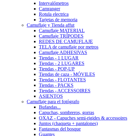
Intervalómetros
Camranger
Rotula electrica
Tarjetas de memoria
Camuflaje y Tienda affut
Camuflaje MATERIAL
Camuflaje TRÍPODES
REDES DE CAMUFLAJE
TELA de camuflaje por metros
Camuflaje ADHESIVAS
Tiendas - 1 LUGAR
Tiendas - 2 LUGARES
Tiendas - POP-UP
Tiendas de caza - MÓVILES
Tiendas - FLOTANTES
Tiendas - PACKS
Tiendas - ACCESSOIRES
ASIENTOS
Camuflaje para el fotógrafo
Bufandas...
Capuchas, sombreros, gorras
OXAZ - Capuches semi-rigides & accessoires
Juntos (chaqueta + pantalones)
Fantasmas del bosque
Guantes