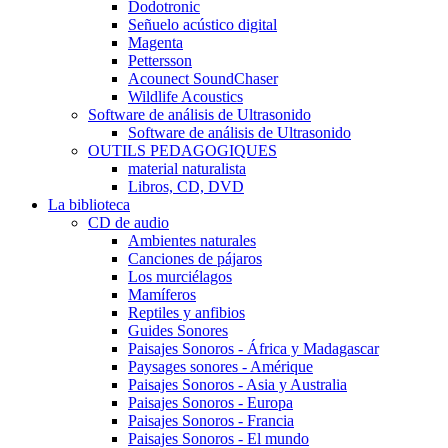
Dodotronic
Señuelo acústico digital
Magenta
Pettersson
Acounect SoundChaser
Wildlife Acoustics
Software de análisis de Ultrasonido
Software de análisis de Ultrasonido
OUTILS PEDAGOGIQUES
material naturalista
Libros, CD, DVD
La biblioteca
CD de audio
Ambientes naturales
Canciones de pájaros
Los murciélagos
Mamíferos
Reptiles y anfibios
Guides Sonores
Paisajes Sonoros - África y Madagascar
Paysages sonores - Amérique
Paisajes Sonoros - Asia y Australia
Paisajes Sonoros - Europa
Paisajes Sonoros - Francia
Paisajes Sonoros - El mundo