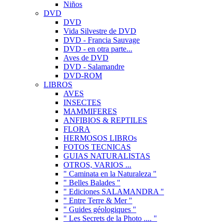
Niños
DVD
DVD
Vida Silvestre de DVD
DVD - Francia Sauvage
DVD - en otra parte...
Aves de DVD
DVD - Salamandre
DVD-ROM
LIBROS
AVES
INSECTES
MAMMIFERES
ANFIBIOS & REPTILES
FLORA
HERMOSOS LIBROs
FOTOS TECNICAS
GUIAS NATURALISTAS
OTROS, VARIOS ...
" Caminata en la Naturaleza "
" Belles Balades "
" Ediciones SALAMANDRA "
" Entre Terre & Mer "
" Guides géologiques "
" Les Secrets de la Photo .... "