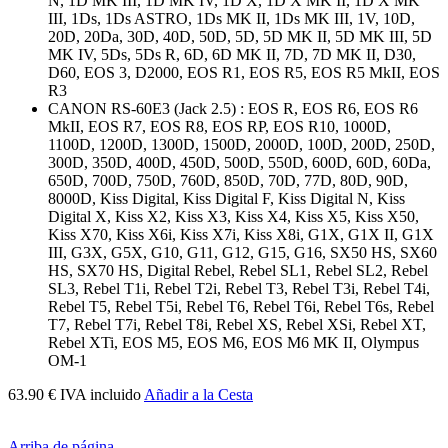
N, 1D MK III, 1D MK IV, 1D X, 1D X MK II, 1D X MK
III, 1Ds, 1Ds ASTRO, 1Ds MK II, 1Ds MK III, 1V, 10D,
20D, 20Da, 30D, 40D, 50D, 5D, 5D MK II, 5D MK III, 5D
MK IV, 5Ds, 5Ds R, 6D, 6D MK II, 7D, 7D MK II, D30,
D60, EOS 3, D2000, EOS R1, EOS R5, EOS R5 MkII, EOS
R3
CANON RS-60E3 (Jack 2.5) : EOS R, EOS R6, EOS R6
MkII, EOS R7, EOS R8, EOS RP, EOS R10, 1000D,
1100D, 1200D, 1300D, 1500D, 2000D, 100D, 200D, 250D,
300D, 350D, 400D, 450D, 500D, 550D, 600D, 60D, 60Da,
650D, 700D, 750D, 760D, 850D, 70D, 77D, 80D, 90D,
8000D, Kiss Digital, Kiss Digital F, Kiss Digital N, Kiss
Digital X, Kiss X2, Kiss X3, Kiss X4, Kiss X5, Kiss X50,
Kiss X70, Kiss X6i, Kiss X7i, Kiss X8i, G1X, G1X II, G1X
III, G3X, G5X, G10, G11, G12, G15, G16, SX50 HS, SX60
HS, SX70 HS, Digital Rebel, Rebel SL1, Rebel SL2, Rebel
SL3, Rebel T1i, Rebel T2i, Rebel T3, Rebel T3i, Rebel T4i,
Rebel T5, Rebel T5i, Rebel T6, Rebel T6i, Rebel T6s, Rebel
T7, Rebel T7i, Rebel T8i, Rebel XS, Rebel XSi, Rebel XT,
Rebel XTi, EOS M5, EOS M6, EOS M6 MK II, Olympus
OM-1
63.90 € IVA incluido
Añadir a la Cesta
Arriba de página