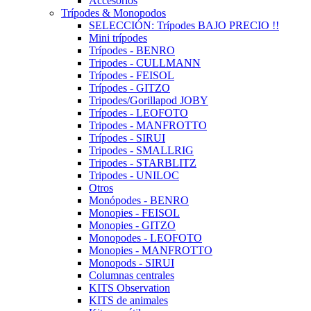
Accesorios
Trípodes & Monopodos
SELECCIÓN: Trípodes BAJO PRECIO !!
Mini trípodes
Trípodes - BENRO
Tripodes - CULLMANN
Trípodes - FEISOL
Trípodes - GITZO
Tripodes/Gorillapod JOBY
Trípodes - LEOFOTO
Tripodes - MANFROTTO
Trípodes - SIRUI
Tripodes - SMALLRIG
Tripodes - STARBLITZ
Tripodes - UNILOC
Otros
Monópodes - BENRO
Monopies - FEISOL
Monopies - GITZO
Monopodes - LEOFOTO
Monopies - MANFROTTO
Monopods - SIRUI
Columnas centrales
KITS Observation
KITS de animales