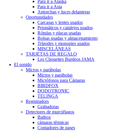
Para ir a Alaska
Para ir a Asia
Antorchas y luces delanteras
Oportunidades
Carcasas y lentes usados
Prismáticos y catalejos usados
Rótulas y placas usadas
Bolsas usadas y almacenamiento
Trípodes y monopies usados
MISCELÁNEAS
TARJETAS DE REGALO
Les Chouettes Burdeos JAMA
El sonido
Micros y parábolas
Micros y parábolas
Micrófonos para Cámaras
BIRDFOX
DODOTRONIC
TELINGA
Registradors
Grabadoras
Detectores de murciélagos
Batbox
cámaras térmicas
Contadores de pases