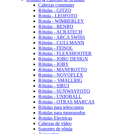
Cabezas commuter
Rótulas - GITZO
Rotula - LEOFOTO
Rotula - WIMBERLEY
Rótulas - BENRO
Rótulas - ACRATECH
Rótulas - ARCA SWISS
Rótulas - CULLMANN
Rótulas - FEISOL
Rótulas - FLEXSHOOTER
Rótulas - JOBU DESIGN
Rótulas - JOBY
Rótulas - MANFROTTO
Rotulas - NOVOFLEX
Rótulas – SMALLRIG
Rótulas - SIRUI
Rótulas - SUNWAYFOTO
Rotulas - UNIQBALL
Rotulas - OTRAS MARCAS
Rótulas para telescopios
Rotulas para monopodos
Rotulas Electricas
Cabezas de vídeo
Soportes de rótula