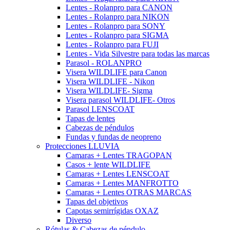
Lentes - Rolanpro para CANON
Lentes - Rolanpro para NIKON
Lentes - Rolanpro para SONY
Lentes - Rolanpro para SIGMA
Lentes - Rolanpro para FUJI
Lentes - Vida Silvestre para todas las marcas
Parasol - ROLANPRO
Visera WILDLIFE para Canon
Visera WILDLIFE - Nikon
Visera WILDLIFE- Sigma
Visera parasol WILDLIFE- Otros
Parasol LENSCOAT
Tapas de lentes
Cabezas de péndulos
Fundas y fundas de neopreno
Protecciones LLUVIA
Camaras + Lentes TRAGOPAN
Casos + lente WILDLIFE
Camaras + Lentes LENSCOAT
Camaras + Lentes MANFROTTO
Camaras + Lentes OTRAS MARCAS
Tapas del objetivos
Capotas semirrígidas OXAZ
Diverso
Rótulas & Cabezas de péndulo