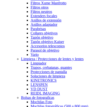
Filtros Xume Manfrotto
Filtros otros
Filtros neutros
Extenders focales
Anillos de extensión
Anillos adaptador
Parabrisas
Collares objetivos
Tapón objetivo
Tapón objetivo Kaiser
Accesorios telescopios
Parasol de objetivo
Vario
Limpieza / Protecciones de lentes y lentes
Limpiador
Trapos, cerbatanas, guantes
Protecciones de pantalla
Soluciones de limpieza
KINETRONICS
LENSPEN
VD DUST
REIDL IMAGING
Bolsas de fotograficas
Mochilas Foto
Mochilas fotográficas (500 a 800 mm)