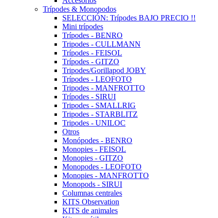
Accesorios
Trípodes & Monopodos
SELECCIÓN: Trípodes BAJO PRECIO !!
Mini trípodes
Trípodes - BENRO
Tripodes - CULLMANN
Trípodes - FEISOL
Trípodes - GITZO
Tripodes/Gorillapod JOBY
Trípodes - LEOFOTO
Tripodes - MANFROTTO
Trípodes - SIRUI
Tripodes - SMALLRIG
Tripodes - STARBLITZ
Tripodes - UNILOC
Otros
Monópodes - BENRO
Monopies - FEISOL
Monopies - GITZO
Monopodes - LEOFOTO
Monopies - MANFROTTO
Monopods - SIRUI
Columnas centrales
KITS Observation
KITS de animales