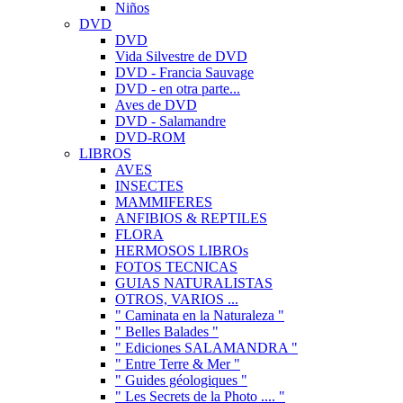
Niños
DVD
DVD
Vida Silvestre de DVD
DVD - Francia Sauvage
DVD - en otra parte...
Aves de DVD
DVD - Salamandre
DVD-ROM
LIBROS
AVES
INSECTES
MAMMIFERES
ANFIBIOS & REPTILES
FLORA
HERMOSOS LIBROs
FOTOS TECNICAS
GUIAS NATURALISTAS
OTROS, VARIOS ...
" Caminata en la Naturaleza "
" Belles Balades "
" Ediciones SALAMANDRA "
" Entre Terre & Mer "
" Guides géologiques "
" Les Secrets de la Photo .... "