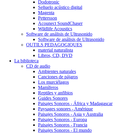
Dodotronic
Señuelo acústico digital
Magenta
Pettersson
Acounect SoundChaser
Wildlife Acoustics
Software de análisis de Ultrasonido
Software de análisis de Ultrasonido
OUTILS PEDAGOGIQUES
material naturalista
Libros, CD, DVD
La biblioteca
CD de audio
Ambientes naturales
Canciones de pájaros
Los murciélagos
Mamíferos
Reptiles y anfibios
Guides Sonores
Paisajes Sonoros - África y Madagascar
Paysages sonores - Amérique
Paisajes Sonoros - Asia y Australia
Paisajes Sonoros - Europa
Paisajes Sonoros - Francia
Paisajes Sonoros - El mundo