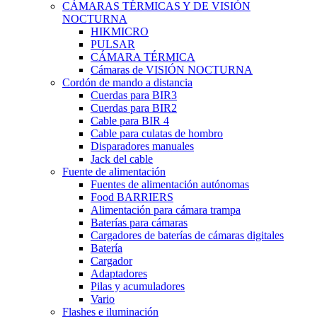
CÁMARAS TÉRMICAS Y DE VISIÓN
NOCTURNA
HIKMICRO
PULSAR
CÁMARA TÉRMICA
Cámaras de VISIÓN NOCTURNA
Cordón de mando a distancia
Cuerdas para BIR3
Cuerdas para BIR2
Cable para BIR 4
Cable para culatas de hombro
Disparadores manuales
Jack del cable
Fuente de alimentación
Fuentes de alimentación autónomas
Food BARRIERS
Alimentación para cámara trampa
Baterías para cámaras
Cargadores de baterías de cámaras digitales
Batería
Cargador
Adaptadores
Pilas y acumuladores
Vario
Flashes e iluminación