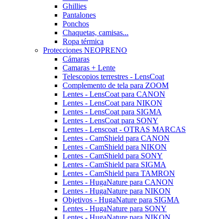
Ghillies
Pantalones
Ponchos
Chaquetas, camisas...
Ropa térmica
Protecciones NEOPRENO
Cámaras
Camaras + Lente
Telescopios terrestres - LensCoat
Complemento de tela para ZOOM
Lentes - LensCoat para CANON
Lentes - LensCoat para NIKON
Lentes - LensCoat para SIGMA
Lentes - LensCoat para SONY
Lentes - Lenscoat - OTRAS MARCAS
Lentes - CamShield para CANON
Lentes - CamShield para NIKON
Lentes - CamShield para SONY
Lentes - CamShield para SIGMA
Lentes - CamShield para TAMRON
Lentes - HugaNature para CANON
Lentes - HugaNature para NIKON
Objetivos - HugaNature para SIGMA
Lentes - HugaNature para SONY
Lentes - HugaNature para NIKON