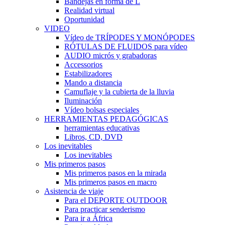
Bandejas en forma de L
Realidad virtual
Oportunidad
VIDEO
Vídeo de TRÍPODES Y MONÓPODES
RÓTULAS DE FLUIDOS para vídeo
AUDIO micrós y grabadoras
Accessorios
Estabilizadores
Mando a distancia
Camuflaje y la cubierta de la lluvia
Iluminación
Vídeo bolsas especiales
HERRAMIENTAS PEDAGÓGICAS
herramientas educativas
Libros, CD, DVD
Los inevitables
Los inevitables
Mis primeros pasos
Mis primeros pasos en la mirada
Mis primeros pasos en macro
Asistencia de viaje
Para el DEPORTE OUTDOOR
Para practicar senderismo
Para ir a África