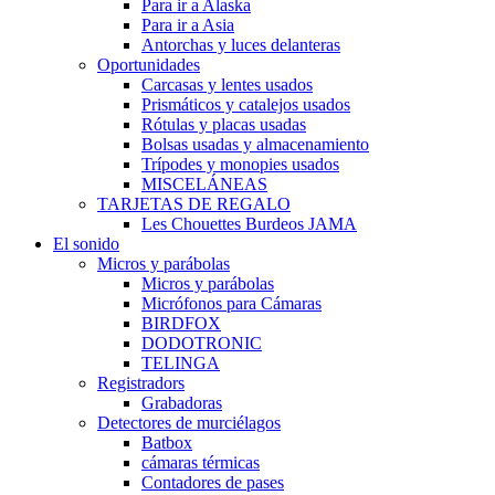
Para ir a Alaska
Para ir a Asia
Antorchas y luces delanteras
Oportunidades
Carcasas y lentes usados
Prismáticos y catalejos usados
Rótulas y placas usadas
Bolsas usadas y almacenamiento
Trípodes y monopies usados
MISCELÁNEAS
TARJETAS DE REGALO
Les Chouettes Burdeos JAMA
El sonido
Micros y parábolas
Micros y parábolas
Micrófonos para Cámaras
BIRDFOX
DODOTRONIC
TELINGA
Registradors
Grabadoras
Detectores de murciélagos
Batbox
cámaras térmicas
Contadores de pases