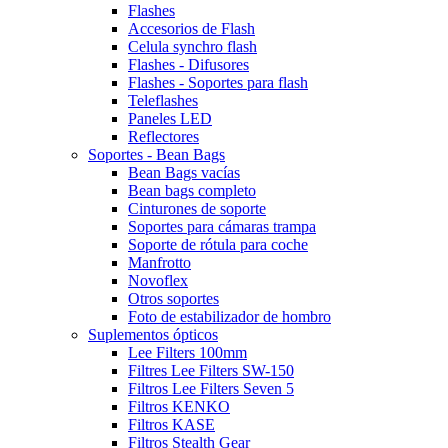
Flashes
Accesorios de Flash
Celula synchro flash
Flashes - Difusores
Flashes - Soportes para flash
Teleflashes
Paneles LED
Reflectores
Soportes - Bean Bags
Bean Bags vacías
Bean bags completo
Cinturones de soporte
Soportes para cámaras trampa
Soporte de rótula para coche
Manfrotto
Novoflex
Otros soportes
Foto de estabilizador de hombro
Suplementos ópticos
Lee Filters 100mm
Filtres Lee Filters SW-150
Filtros Lee Filters Seven 5
Filtros KENKO
Filtros KASE
Filtros Stealth Gear