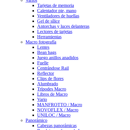
Varios
Tarjetas de memoria
Calentador pie, mano
Ventiladores de huellas
Gel de sílice
Antorchas y luces delanteras
Lectores de tarjetas
Herramientas
Macro fotografía
Lentes
Bean bags
Juego anillos anadidos
Fuelle
Centrándose Rail
Reflector
Clips de flores
Alumbrado
Trípodes Macro
Libros de Macro
Vario
MANFROTTO / Macro
NOVOFLEX / Macro
UNILOC / Macro
Panorámico
Cabezas panorámicas