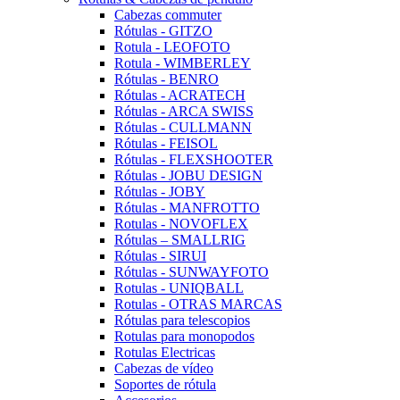
Cabezas commuter
Rótulas - GITZO
Rotula - LEOFOTO
Rotula - WIMBERLEY
Rótulas - BENRO
Rótulas - ACRATECH
Rótulas - ARCA SWISS
Rótulas - CULLMANN
Rótulas - FEISOL
Rótulas - FLEXSHOOTER
Rótulas - JOBU DESIGN
Rótulas - JOBY
Rótulas - MANFROTTO
Rotulas - NOVOFLEX
Rótulas – SMALLRIG
Rótulas - SIRUI
Rótulas - SUNWAYFOTO
Rotulas - UNIQBALL
Rotulas - OTRAS MARCAS
Rótulas para telescopios
Rotulas para monopodos
Rotulas Electricas
Cabezas de vídeo
Soportes de rótula