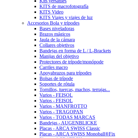
Kits versátiles
KITS de macrofotografía
KITS Video
KITS Viajes y viajes de luz
Accesorios Bola y trípodes
Bases niveladoras
Brazos mágicos
Jaula de la cámara
Collares objetivos
Bandejas en forma de L / L-Brackets
Manijas del objetivo
Protectores de trípode/monópode
Carriles macro
Apoyabrazos para trípodes
Bolsas de trípode
Soportes de rótula
Tornillos, tuercas, machos, terrajas...
Varios - FEISOL
Varios - FEISOL
Varios - MANFROTTO
Varios - TRAGOPAN
Varios - TODAS MARCAS
Bandejas - AUGENBLICKE
Placas - ARCA SWISS Classic
Placas - ARCA SWISS Monoball®Fix