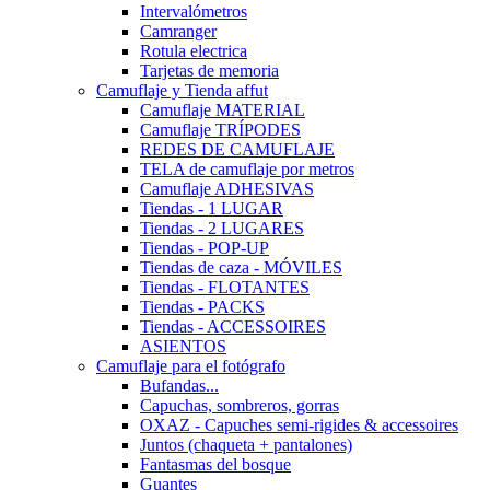
Intervalómetros
Camranger
Rotula electrica
Tarjetas de memoria
Camuflaje y Tienda affut
Camuflaje MATERIAL
Camuflaje TRÍPODES
REDES DE CAMUFLAJE
TELA de camuflaje por metros
Camuflaje ADHESIVAS
Tiendas - 1 LUGAR
Tiendas - 2 LUGARES
Tiendas - POP-UP
Tiendas de caza - MÓVILES
Tiendas - FLOTANTES
Tiendas - PACKS
Tiendas - ACCESSOIRES
ASIENTOS
Camuflaje para el fotógrafo
Bufandas...
Capuchas, sombreros, gorras
OXAZ - Capuches semi-rigides & accessoires
Juntos (chaqueta + pantalones)
Fantasmas del bosque
Guantes