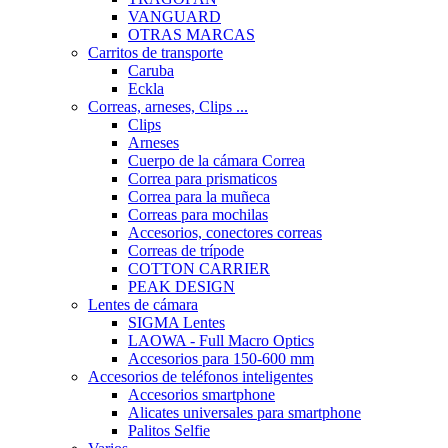
VANGUARD
OTRAS MARCAS
Carritos de transporte
Caruba
Eckla
Correas, arneses, Clips ...
Clips
Arneses
Cuerpo de la cámara Correa
Correa para prismaticos
Correa para la muñeca
Correas para mochilas
Accesorios, conectores correas
Correas de trípode
COTTON CARRIER
PEAK DESIGN
Lentes de cámara
SIGMA Lentes
LAOWA - Full Macro Optics
Accesorios para 150-600 mm
Accesorios de teléfonos inteligentes
Accesorios smartphone
Alicates universales para smartphone
Palitos Selfie