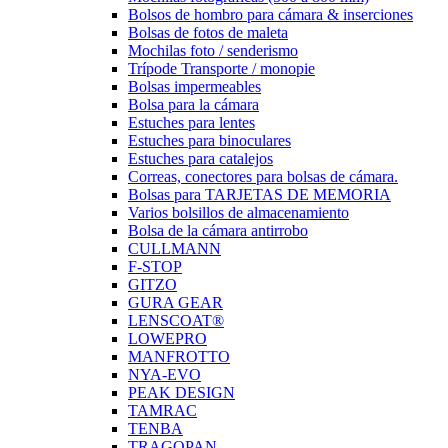
Bolsos de hombro para cámara & inserciones
Bolsas de fotos de maleta
Mochilas foto / senderismo
Trípode Transporte / monopie
Bolsas impermeables
Bolsa para la cámara
Estuches para lentes
Estuches para binoculares
Estuches para catalejos
Correas, conectores para bolsas de cámara.
Bolsas para TARJETAS DE MEMORIA
Varios bolsillos de almacenamiento
Bolsa de la cámara antirrobo
CULLMANN
F-STOP
GITZO
GURA GEAR
LENSCOAT®
LOWEPRO
MANFROTTO
NYA-EVO
PEAK DESIGN
TAMRAC
TENBA
TRAGOPAN