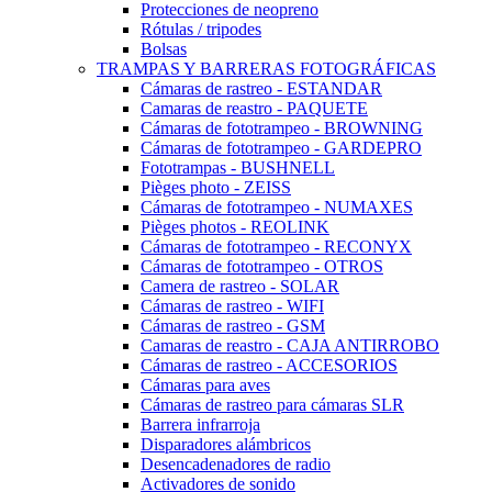
Protecciones de neopreno
Rótulas / tripodes
Bolsas
TRAMPAS Y BARRERAS FOTOGRÁFICAS
Cámaras de rastreo - ESTANDAR
Camaras de reastro - PAQUETE
Cámaras de fototrampeo - BROWNING
Cámaras de fototrampeo - GARDEPRO
Fototrampas - BUSHNELL
Pièges photo - ZEISS
Cámaras de fototrampeo - NUMAXES
Pièges photos - REOLINK
Cámaras de fototrampeo - RECONYX
Cámaras de fototrampeo - OTROS
Camera de rastreo - SOLAR
Cámaras de rastreo - WIFI
Cámaras de rastreo - GSM
Camaras de reastro - CAJA ANTIRROBO
Cámaras de rastreo - ACCESORIOS
Cámaras para aves
Cámaras de rastreo para cámaras SLR
Barrera infrarroja
Disparadores alámbricos
Desencadenadores de radio
Activadores de sonido