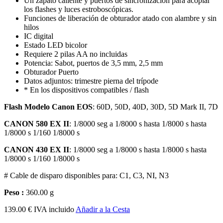
Un zapato caliente y puertos de sincronización para acoplar
los flashes y luces estroboscópicas.
Funciones de liberación de obturador atado con alambre y sin
hilos
IC digital
Estado LED bicolor
Requiere 2 pilas AA no incluidas
Potencia: Sabot, puertos de 3,5 mm, 2,5 mm
Obturador Puerto
Datos adjuntos: trimestre pierna del trípode
* En los dispositivos compatibles / flash
Flash Modelo Canon EOS
: 60D, 50D, 40D, 30D, 5D Mark II, 7D
CANON 580 EX II
: 1/8000 seg a 1/8000 s hasta 1/8000 s hasta
1/8000 s 1/160 1/8000 s
CANON 430 EX II
: 1/8000 seg a 1/8000 s hasta 1/8000 s hasta
1/8000 s 1/160 1/8000 s
# Cable de disparo disponibles para: C1, C3, NI, N3
Peso :
360.00 g
139.00 € IVA incluido
Añadir a la Cesta