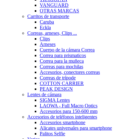
VANGUARD
OTRAS MARCAS
Carritos de transporte
Caruba
Eckla
Correas, arneses, Clips ...
Clips
Arneses
Cuerpo de la cámara Correa
Correa para prismaticos
Correa para la muñeca
Correas para mochilas
Accesorios, conectores correas
Correas de trípode
COTTON CARRIER
PEAK DESIGN
Lentes de cámara
SIGMA Lentes
LAOWA - Full Macro Optics
Accesorios para 150-600 mm
Accesorios de teléfonos inteligentes
Accesorios smartphone
Alicates universales para smartphone
Palitos Selfie