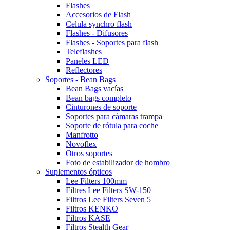
Flashes
Accesorios de Flash
Celula synchro flash
Flashes - Difusores
Flashes - Soportes para flash
Teleflashes
Paneles LED
Reflectores
Soportes - Bean Bags
Bean Bags vacías
Bean bags completo
Cinturones de soporte
Soportes para cámaras trampa
Soporte de rótula para coche
Manfrotto
Novoflex
Otros soportes
Foto de estabilizador de hombro
Suplementos ópticos
Lee Filters 100mm
Filtres Lee Filters SW-150
Filtros Lee Filters Seven 5
Filtros KENKO
Filtros KASE
Filtros Stealth Gear