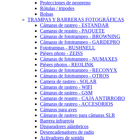
Protecciones de neopreno
Rótulas / tripodes
Bolsas
TRAMPAS Y BARRERAS FOTOGRÁFICAS
Cámaras de rastreo - ESTANDAR
Camaras de reastro - PAQUETE
Cámaras de fototrampeo - BROWNING
Cámaras de fototrampeo - GARDEPRO
Fototrampas - BUSHNELL
Pièges photo - ZEISS
Cámaras de fototrampeo - NUMAXES
Pièges photos - REOLINK
Cámaras de fototrampeo - RECONYX
Cámaras de fototrampeo - OTROS
Camera de rastreo - SOLAR
Cámaras de rastreo - WIFI
Cámaras de rastreo - GSM
Camaras de reastro - CAJA ANTIRROBO
Cámaras de rastreo - ACCESORIOS
Cámaras para aves
Cámaras de rastreo para cámaras SLR
Barrera infrarroja
Disparadores alámbricos
Desencadenadores de radio
Activadores de sonido