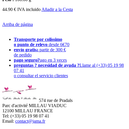
44.90 € IVA incluido
Añadir a la Cesta
Arriba de página
Transporte por colissimo
o punto de relevo
desde 6€70
envío gratis
a partir de 300 €
de pedido
pago seguro
Pago en 3 veces
preguntas ? necesidad de ayuda ?
Llame al (+33) 05 19 98
07 41
o consultar el servicio clientes
574 rue de Pradals
Parc d'activité MILLAU VIADUC
12100 MILLAU FRANCE
Tel: (+33) 05 19 98 07 41
Email:
contact@jama.fr