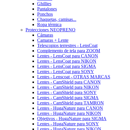
Ghillies
Pantalones
Ponchos
Chaquetas, camisas...
Ropa térmica
Protecciones NEOPRENO
Cámaras
Camaras + Lente
Telescopios terrestres - LensCoat
Complemento de tela para ZOOM
Lentes - LensCoat para CANON
Lentes - LensCoat para NIKON
Lentes - LensCoat para SIGMA
Lentes - LensCoat para SONY
Lentes - Lenscoat - OTRAS MARCAS
Lentes - CamShield para CANON
Lentes - CamShield para NIKON
Lentes - CamShield para SONY
Lentes - CamShield para SIGMA
Lentes - CamShield para TAMRON
Lentes - HugaNature para CANON
Lentes - HugaNature para NIKON
Objetivos - HugaNature para SIGMA
Lentes - HugaNature para SONY
Lentes - HugaNature para NIKON