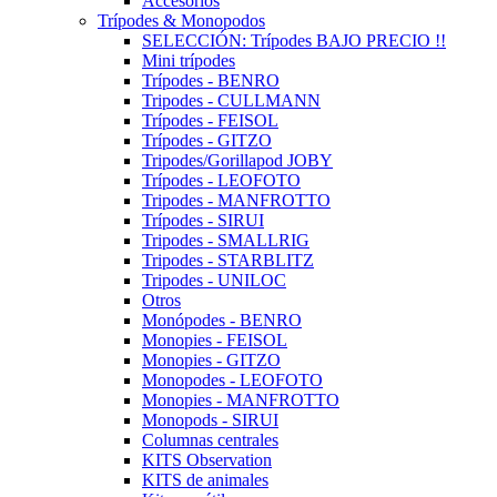
Accesorios
Trípodes & Monopodos
SELECCIÓN: Trípodes BAJO PRECIO !!
Mini trípodes
Trípodes - BENRO
Tripodes - CULLMANN
Trípodes - FEISOL
Trípodes - GITZO
Tripodes/Gorillapod JOBY
Trípodes - LEOFOTO
Tripodes - MANFROTTO
Trípodes - SIRUI
Tripodes - SMALLRIG
Tripodes - STARBLITZ
Tripodes - UNILOC
Otros
Monópodes - BENRO
Monopies - FEISOL
Monopies - GITZO
Monopodes - LEOFOTO
Monopies - MANFROTTO
Monopods - SIRUI
Columnas centrales
KITS Observation
KITS de animales