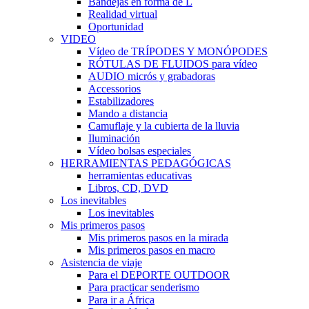
Bandejas en forma de L
Realidad virtual
Oportunidad
VIDEO
Vídeo de TRÍPODES Y MONÓPODES
RÓTULAS DE FLUIDOS para vídeo
AUDIO micrós y grabadoras
Accessorios
Estabilizadores
Mando a distancia
Camuflaje y la cubierta de la lluvia
Iluminación
Vídeo bolsas especiales
HERRAMIENTAS PEDAGÓGICAS
herramientas educativas
Libros, CD, DVD
Los inevitables
Los inevitables
Mis primeros pasos
Mis primeros pasos en la mirada
Mis primeros pasos en macro
Asistencia de viaje
Para el DEPORTE OUTDOOR
Para practicar senderismo
Para ir a África