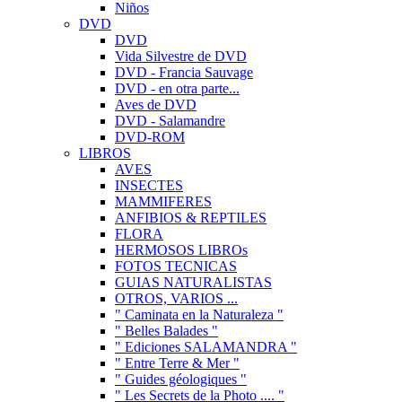
Niños
DVD
DVD
Vida Silvestre de DVD
DVD - Francia Sauvage
DVD - en otra parte...
Aves de DVD
DVD - Salamandre
DVD-ROM
LIBROS
AVES
INSECTES
MAMMIFERES
ANFIBIOS & REPTILES
FLORA
HERMOSOS LIBROs
FOTOS TECNICAS
GUIAS NATURALISTAS
OTROS, VARIOS ...
" Caminata en la Naturaleza "
" Belles Balades "
" Ediciones SALAMANDRA "
" Entre Terre & Mer "
" Guides géologiques "
" Les Secrets de la Photo .... "