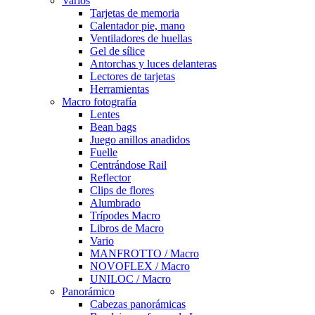
Varios
Tarjetas de memoria
Calentador pie, mano
Ventiladores de huellas
Gel de sílice
Antorchas y luces delanteras
Lectores de tarjetas
Herramientas
Macro fotografía
Lentes
Bean bags
Juego anillos anadidos
Fuelle
Centrándose Rail
Reflector
Clips de flores
Alumbrado
Trípodes Macro
Libros de Macro
Vario
MANFROTTO / Macro
NOVOFLEX / Macro
UNILOC / Macro
Panorámico
Cabezas panorámicas