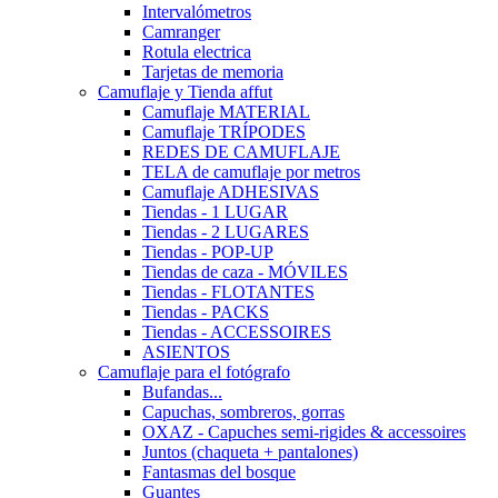
Intervalómetros
Camranger
Rotula electrica
Tarjetas de memoria
Camuflaje y Tienda affut
Camuflaje MATERIAL
Camuflaje TRÍPODES
REDES DE CAMUFLAJE
TELA de camuflaje por metros
Camuflaje ADHESIVAS
Tiendas - 1 LUGAR
Tiendas - 2 LUGARES
Tiendas - POP-UP
Tiendas de caza - MÓVILES
Tiendas - FLOTANTES
Tiendas - PACKS
Tiendas - ACCESSOIRES
ASIENTOS
Camuflaje para el fotógrafo
Bufandas...
Capuchas, sombreros, gorras
OXAZ - Capuches semi-rigides & accessoires
Juntos (chaqueta + pantalones)
Fantasmas del bosque
Guantes