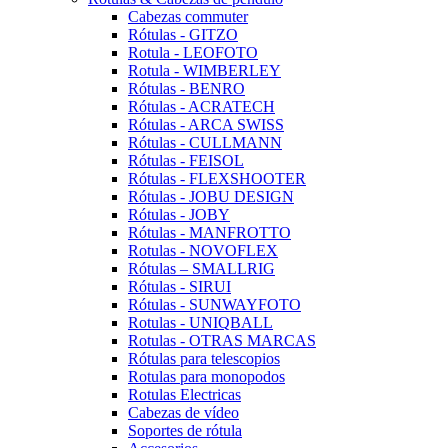
Cabezas commuter
Rótulas - GITZO
Rotula - LEOFOTO
Rotula - WIMBERLEY
Rótulas - BENRO
Rótulas - ACRATECH
Rótulas - ARCA SWISS
Rótulas - CULLMANN
Rótulas - FEISOL
Rótulas - FLEXSHOOTER
Rótulas - JOBU DESIGN
Rótulas - JOBY
Rótulas - MANFROTTO
Rotulas - NOVOFLEX
Rótulas – SMALLRIG
Rótulas - SIRUI
Rótulas - SUNWAYFOTO
Rotulas - UNIQBALL
Rotulas - OTRAS MARCAS
Rótulas para telescopios
Rotulas para monopodos
Rotulas Electricas
Cabezas de vídeo
Soportes de rótula