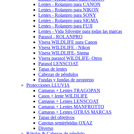
Lentes - Rolanpro para CANON
Lentes - Rolanpro para NIKON
Lentes - Rolanpro para SONY
Lentes - Rolanpro para SIGMA
Lentes - Rolanpro para FUJI
Lentes - Vida Silvestre para todas las marcas
Parasol - ROLANPRO
Visera WILDLIFE para Canon
Visera WILDLIFE - Nikon
Visera WILDLIFE- Sigma
Visera parasol WILDLIFE- Otros
Parasol LENSCOAT
Tapas de lentes
Cabezas de péndulos
Fundas y fundas de neopreno
Protecciones LLUVIA
Camaras + Lentes TRAGOPAN
Casos + lente WILDLIFE
Camaras + Lentes LENSCOAT
Camaras + Lentes MANFROTTO
Camaras + Lentes OTRAS MARCAS
Tapas del objetivos
Capotas semirrígidas OXAZ
Diverso
Rótulas & Cabezas de péndulo