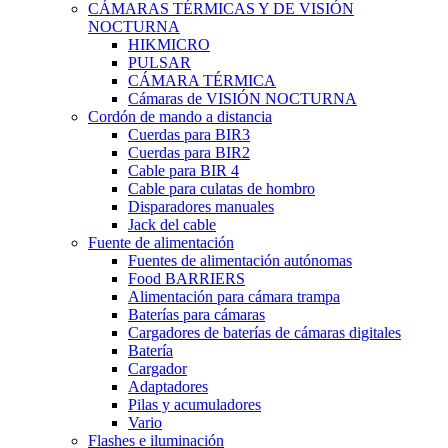
CÁMARAS TÉRMICAS Y DE VISIÓN
NOCTURNA
HIKMICRO
PULSAR
CÁMARA TÉRMICA
Cámaras de VISIÓN NOCTURNA
Cordón de mando a distancia
Cuerdas para BIR3
Cuerdas para BIR2
Cable para BIR 4
Cable para culatas de hombro
Disparadores manuales
Jack del cable
Fuente de alimentación
Fuentes de alimentación autónomas
Food BARRIERS
Alimentación para cámara trampa
Baterías para cámaras
Cargadores de baterías de cámaras digitales
Batería
Cargador
Adaptadores
Pilas y acumuladores
Vario
Flashes e iluminación