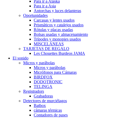
Para ir a Alaska
Para ir a Asia
Antorchas y luces delanteras
Oportunidades
Carcasas y lentes usados
Prismáticos y catalejos usados
Rótulas y placas usadas
Bolsas usadas y almacenamiento
Trípodes y monopies usados
MISCELÁNEAS
TARJETAS DE REGALO
Les Chouettes Burdeos JAMA
El sonido
Micros y parábolas
Micros y parábolas
Micrófonos para Cámaras
BIRDFOX
DODOTRONIC
TELINGA
Registradors
Grabadoras
Detectores de murciélagos
Batbox
cámaras térmicas
Contadores de pases