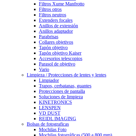
Filtros Xume Manfrotto
Filtros otros
Filtros neutros
Extenders focales
Anillos de extensión
Anillos adaptador
Parabrisas
Collares objetivos
Tapón objetivo
Tapón objetivo Kaiser
Accesorios telescopios
Parasol de objetivo
Vario
Limpieza / Protecciones de lentes y lentes
Limpiador
Trapos, cerbatanas, guantes
Protecciones de pantalla
Soluciones de limpieza
KINETRONICS
LENSPEN
VD DUST
REIDL IMAGING
Bolsas de fotograficas
Mochilas Foto
Mochilas fotográficas (500 a 800 mm)