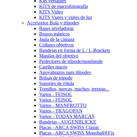
Kits versátiles
KITS de macrofotografía
KITS Video
KITS Viajes y viajes de luz
Accesorios Bola y trípodes
Bases niveladoras
Brazos mágicos
Jaula de la cámara
Collares objetivos
Bandejas en forma de L / L-Brackets
Manijas del objetivo
Protectores de trípode/monópode
Carriles macro
Apoyabrazos para trípodes
Bolsas de trípode
Soportes de rótula
Tornillos, tuercas, machos, terrajas...
Varios - FEISOL
Varios - FEISOL
Varios - MANFROTTO
Varios - TRAGOPAN
Varios - TODAS MARCAS
Bandejas - AUGENBLICKE
Placas - ARCA SWISS Classic
Placas - ARCA SWISS Monoball®Fix