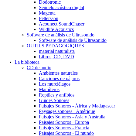
Dodotronic
Señuelo acústico digital
Magenta
Pettersson
Acounect SoundChaser
Wildlife Acoustics
Software de análisis de Ultrasonido
Software de análisis de Ultrasonido
OUTILS PEDAGOGIQUES
material naturalista
Libros, CD, DVD
La biblioteca
CD de audio
Ambientes naturales
Canciones de pájaros
Los murciélagos
Mamíferos
Reptiles y anfibios
Guides Sonores
Paisajes Sonoros - África y Madagascar
Paysages sonores - Amérique
Paisajes Sonoros - Asia y Australia
Paisajes Sonoros - Europa
Paisajes Sonoros - Francia
Paisajes Sonoros - El mundo