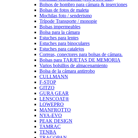
Bolsos de hombro para cámara & inserciones
Bolsas de fotos de maleta
Mochilas foto / senderismo
Trípode Transporte / monopie
Bolsas impermeables
Bolsa para la cámara
Estuches para lentes
Estuches para binoculares
Estuches para catalejos
Correas, conectores para bolsas de cámara.
Bolsas para TARJETAS DE MEMORIA
Varios bolsillos de almacenamiento
Bolsa de la cámara antirrobo
CULLMANN
F-STOP
GITZO
GURA GEAR
LENSCOAT®
LOWEPRO
MANFROTTO
NYA-EVO
PEAK DESIGN
TAMRAC
TENBA
TRAGOPAN