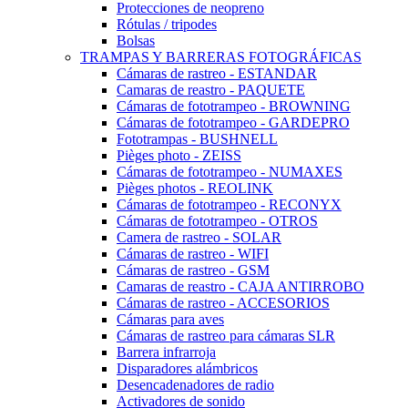
Protecciones de neopreno
Rótulas / tripodes
Bolsas
TRAMPAS Y BARRERAS FOTOGRÁFICAS
Cámaras de rastreo - ESTANDAR
Camaras de reastro - PAQUETE
Cámaras de fototrampeo - BROWNING
Cámaras de fototrampeo - GARDEPRO
Fototrampas - BUSHNELL
Pièges photo - ZEISS
Cámaras de fototrampeo - NUMAXES
Pièges photos - REOLINK
Cámaras de fototrampeo - RECONYX
Cámaras de fototrampeo - OTROS
Camera de rastreo - SOLAR
Cámaras de rastreo - WIFI
Cámaras de rastreo - GSM
Camaras de reastro - CAJA ANTIRROBO
Cámaras de rastreo - ACCESORIOS
Cámaras para aves
Cámaras de rastreo para cámaras SLR
Barrera infrarroja
Disparadores alámbricos
Desencadenadores de radio
Activadores de sonido