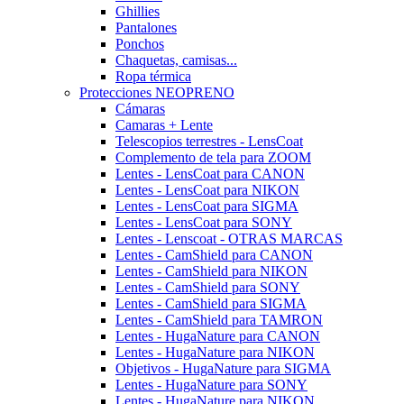
Ghillies
Pantalones
Ponchos
Chaquetas, camisas...
Ropa térmica
Protecciones NEOPRENO
Cámaras
Camaras + Lente
Telescopios terrestres - LensCoat
Complemento de tela para ZOOM
Lentes - LensCoat para CANON
Lentes - LensCoat para NIKON
Lentes - LensCoat para SIGMA
Lentes - LensCoat para SONY
Lentes - Lenscoat - OTRAS MARCAS
Lentes - CamShield para CANON
Lentes - CamShield para NIKON
Lentes - CamShield para SONY
Lentes - CamShield para SIGMA
Lentes - CamShield para TAMRON
Lentes - HugaNature para CANON
Lentes - HugaNature para NIKON
Objetivos - HugaNature para SIGMA
Lentes - HugaNature para SONY
Lentes - HugaNature para NIKON