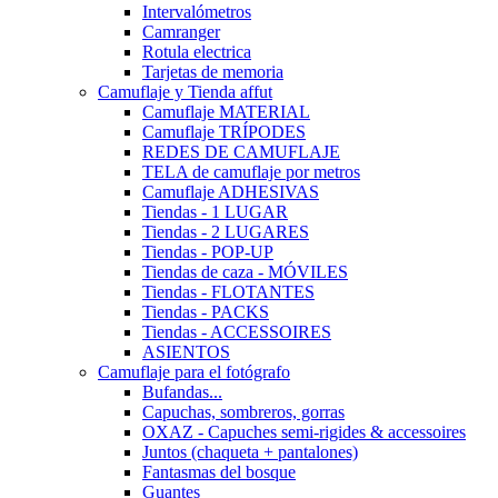
Intervalómetros
Camranger
Rotula electrica
Tarjetas de memoria
Camuflaje y Tienda affut
Camuflaje MATERIAL
Camuflaje TRÍPODES
REDES DE CAMUFLAJE
TELA de camuflaje por metros
Camuflaje ADHESIVAS
Tiendas - 1 LUGAR
Tiendas - 2 LUGARES
Tiendas - POP-UP
Tiendas de caza - MÓVILES
Tiendas - FLOTANTES
Tiendas - PACKS
Tiendas - ACCESSOIRES
ASIENTOS
Camuflaje para el fotógrafo
Bufandas...
Capuchas, sombreros, gorras
OXAZ - Capuches semi-rigides & accessoires
Juntos (chaqueta + pantalones)
Fantasmas del bosque
Guantes