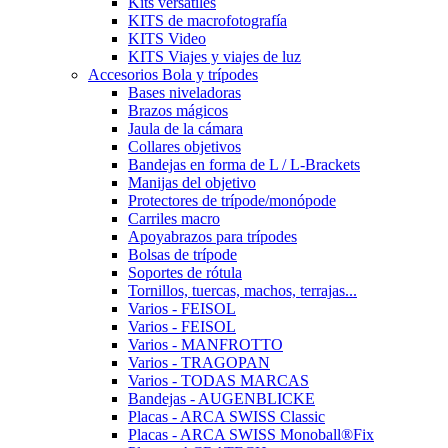
Kits versátiles
KITS de macrofotografía
KITS Video
KITS Viajes y viajes de luz
Accesorios Bola y trípodes
Bases niveladoras
Brazos mágicos
Jaula de la cámara
Collares objetivos
Bandejas en forma de L / L-Brackets
Manijas del objetivo
Protectores de trípode/monópode
Carriles macro
Apoyabrazos para trípodes
Bolsas de trípode
Soportes de rótula
Tornillos, tuercas, machos, terrajas...
Varios - FEISOL
Varios - FEISOL
Varios - MANFROTTO
Varios - TRAGOPAN
Varios - TODAS MARCAS
Bandejas - AUGENBLICKE
Placas - ARCA SWISS Classic
Placas - ARCA SWISS Monoball®Fix