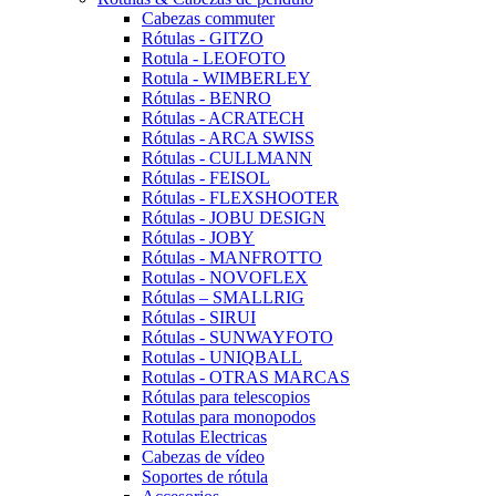
Cabezas commuter
Rótulas - GITZO
Rotula - LEOFOTO
Rotula - WIMBERLEY
Rótulas - BENRO
Rótulas - ACRATECH
Rótulas - ARCA SWISS
Rótulas - CULLMANN
Rótulas - FEISOL
Rótulas - FLEXSHOOTER
Rótulas - JOBU DESIGN
Rótulas - JOBY
Rótulas - MANFROTTO
Rotulas - NOVOFLEX
Rótulas – SMALLRIG
Rótulas - SIRUI
Rótulas - SUNWAYFOTO
Rotulas - UNIQBALL
Rotulas - OTRAS MARCAS
Rótulas para telescopios
Rotulas para monopodos
Rotulas Electricas
Cabezas de vídeo
Soportes de rótula