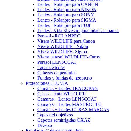
Lentes - Rolanpro para CANON
Lentes - Rolanpro para NIKON
Lentes - Rolanpro para SONY
Lentes - Rolanpro para SIGMA
Lentes - Rolanpro para FUJI
Lentes - Vida Silvestre para todas las marcas
Parasol - ROLANPRO
Visera WILDLIFE para Canon
Visera WILDLIFE - Nikon
Visera WILDLIFE- Sigma
Visera parasol WILDLIFE- Otros
Parasol LENSCOAT
Tapas de lentes
Cabezas de péndulos
Fundas y fundas de neopreno
Protecciones LLUVIA
Camaras + Lentes TRAGOPAN
Casos + lente WILDLIFE
Camaras + Lentes LENSCOAT
Camaras + Lentes MANFROTTO
Camaras + Lentes OTRAS MARCAS
Tapas del objetivos
Capotas semirrígidas OXAZ
Diverso
Rótulas & Cabezas de péndulo