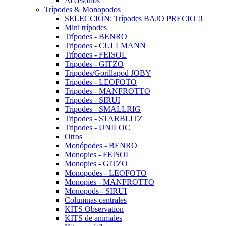
Accesorios
Trípodes & Monopodos
SELECCIÓN: Trípodes BAJO PRECIO !!
Mini trípodes
Trípodes - BENRO
Tripodes - CULLMANN
Trípodes - FEISOL
Trípodes - GITZO
Tripodes/Gorillapod JOBY
Trípodes - LEOFOTO
Tripodes - MANFROTTO
Trípodes - SIRUI
Tripodes - SMALLRIG
Tripodes - STARBLITZ
Tripodes - UNILOC
Otros
Monópodes - BENRO
Monopies - FEISOL
Monopies - GITZO
Monopodes - LEOFOTO
Monopies - MANFROTTO
Monopods - SIRUI
Columnas centrales
KITS Observation
KITS de animales