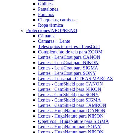
Ghillies
Pantalones
Ponchos
Chaquetas, camisas...
Ropa térmica
Protecciones NEOPRENO
Cámaras
Camaras + Lente
Telescopios terrestres - LensCoat
Complemento de tela para ZOOM
Lentes - LensCoat para CANON
Lentes - LensCoat para NIKON
Lentes - LensCoat para SIGMA
Lentes - LensCoat para SONY
Lentes - Lenscoat - OTRAS MARCAS
Lentes - CamShield para CANON
Lentes - CamShield para NIKON
Lentes - CamShield para SONY
Lentes - CamShield para SIGMA
Lentes - CamShield para TAMRON
Lentes - HugaNature para CANON
Lentes - HugaNature para NIKON
Objetivos - HugaNature para SIGMA
Lentes - HugaNature para SONY
Lentes - HugaNature para NIKON