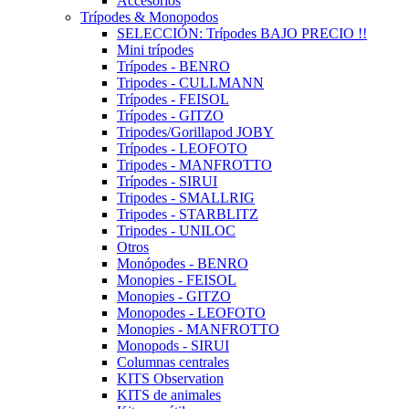
Accesorios
Trípodes & Monopodos
SELECCIÓN: Trípodes BAJO PRECIO !!
Mini trípodes
Trípodes - BENRO
Tripodes - CULLMANN
Trípodes - FEISOL
Trípodes - GITZO
Tripodes/Gorillapod JOBY
Trípodes - LEOFOTO
Tripodes - MANFROTTO
Trípodes - SIRUI
Tripodes - SMALLRIG
Tripodes - STARBLITZ
Tripodes - UNILOC
Otros
Monópodes - BENRO
Monopies - FEISOL
Monopies - GITZO
Monopodes - LEOFOTO
Monopies - MANFROTTO
Monopods - SIRUI
Columnas centrales
KITS Observation
KITS de animales