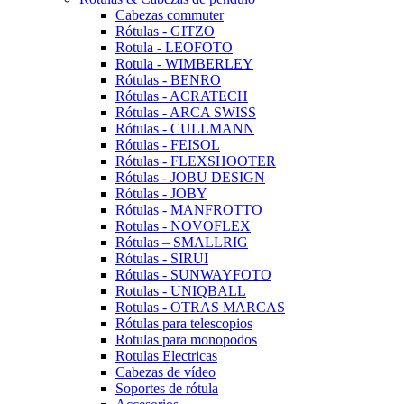
Cabezas commuter
Rótulas - GITZO
Rotula - LEOFOTO
Rotula - WIMBERLEY
Rótulas - BENRO
Rótulas - ACRATECH
Rótulas - ARCA SWISS
Rótulas - CULLMANN
Rótulas - FEISOL
Rótulas - FLEXSHOOTER
Rótulas - JOBU DESIGN
Rótulas - JOBY
Rótulas - MANFROTTO
Rotulas - NOVOFLEX
Rótulas – SMALLRIG
Rótulas - SIRUI
Rótulas - SUNWAYFOTO
Rotulas - UNIQBALL
Rotulas - OTRAS MARCAS
Rótulas para telescopios
Rotulas para monopodos
Rotulas Electricas
Cabezas de vídeo
Soportes de rótula