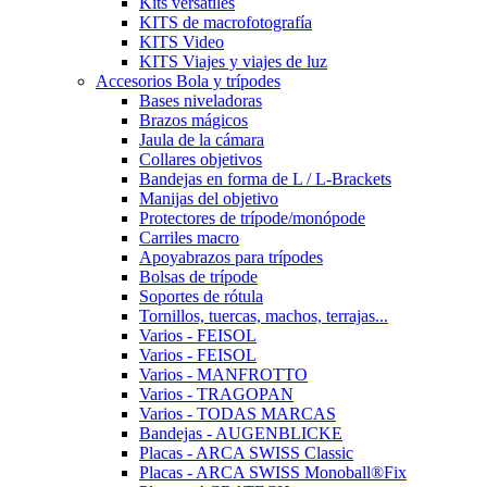
Kits versátiles
KITS de macrofotografía
KITS Video
KITS Viajes y viajes de luz
Accesorios Bola y trípodes
Bases niveladoras
Brazos mágicos
Jaula de la cámara
Collares objetivos
Bandejas en forma de L / L-Brackets
Manijas del objetivo
Protectores de trípode/monópode
Carriles macro
Apoyabrazos para trípodes
Bolsas de trípode
Soportes de rótula
Tornillos, tuercas, machos, terrajas...
Varios - FEISOL
Varios - FEISOL
Varios - MANFROTTO
Varios - TRAGOPAN
Varios - TODAS MARCAS
Bandejas - AUGENBLICKE
Placas - ARCA SWISS Classic
Placas - ARCA SWISS Monoball®Fix