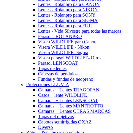
Lentes - Rolanpro para CANON
Lentes - Rolanpro para NIKON
Lentes - Rolanpro para SONY
Lentes - Rolanpro para SIGMA
Lentes - Rolanpro para FUJI
Lentes - Vida Silvestre para todas las marcas
Parasol - ROLANPRO
Visera WILDLIFE para Canon
Visera WILDLIFE - Nikon
Visera WILDLIFE- Sigma
Visera parasol WILDLIFE- Otros
Parasol LENSCOAT
Tapas de lentes
Cabezas de péndulos
Fundas y fundas de neopreno
Protecciones LLUVIA
Camaras + Lentes TRAGOPAN
Casos + lente WILDLIFE
Camaras + Lentes LENSCOAT
Camaras + Lentes MANFROTTO
Camaras + Lentes OTRAS MARCAS
Tapas del objetivos
Capotas semirrígidas OXAZ
Diverso
Rótulas & Cabezas de péndulo