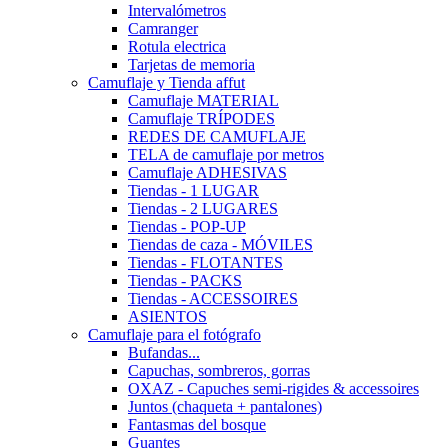
Intervalómetros
Camranger
Rotula electrica
Tarjetas de memoria
Camuflaje y Tienda affut
Camuflaje MATERIAL
Camuflaje TRÍPODES
REDES DE CAMUFLAJE
TELA de camuflaje por metros
Camuflaje ADHESIVAS
Tiendas - 1 LUGAR
Tiendas - 2 LUGARES
Tiendas - POP-UP
Tiendas de caza - MÓVILES
Tiendas - FLOTANTES
Tiendas - PACKS
Tiendas - ACCESSOIRES
ASIENTOS
Camuflaje para el fotógrafo
Bufandas...
Capuchas, sombreros, gorras
OXAZ - Capuches semi-rigides & accessoires
Juntos (chaqueta + pantalones)
Fantasmas del bosque
Guantes