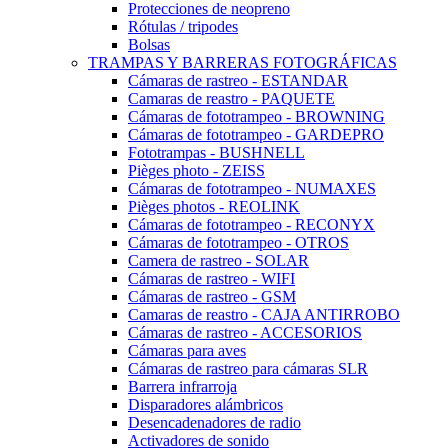
Protecciones de neopreno
Rótulas / tripodes
Bolsas
TRAMPAS Y BARRERAS FOTOGRÁFICAS
Cámaras de rastreo - ESTANDAR
Camaras de reastro - PAQUETE
Cámaras de fototrampeo - BROWNING
Cámaras de fototrampeo - GARDEPRO
Fototrampas - BUSHNELL
Pièges photo - ZEISS
Cámaras de fototrampeo - NUMAXES
Pièges photos - REOLINK
Cámaras de fototrampeo - RECONYX
Cámaras de fototrampeo - OTROS
Camera de rastreo - SOLAR
Cámaras de rastreo - WIFI
Cámaras de rastreo - GSM
Camaras de reastro - CAJA ANTIRROBO
Cámaras de rastreo - ACCESORIOS
Cámaras para aves
Cámaras de rastreo para cámaras SLR
Barrera infrarroja
Disparadores alámbricos
Desencadenadores de radio
Activadores de sonido