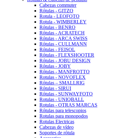
Cabezas commuter
Rótulas - GITZO
Rotula - LEOFOTO
Rotula - WIMBERLEY
Rótulas - BENRO
Rótulas - ACRATECH
Rótulas - ARCA SWISS
Rótulas - CULLMANN
Rótulas - FEISOL
Rótulas - FLEXSHOOTER
Rótulas - JOBU DESIGN
Rótulas - JOBY
Rótulas - MANFROTTO
Rotulas - NOVOFLEX
Rótulas – SMALLRIG
Rótulas - SIRUI
Rótulas - SUNWAYFOTO
Rotulas - UNIQBALL
Rotulas - OTRAS MARCAS
Rótulas para telescopios
Rotulas para monopodos
Rotulas Electricas
Cabezas de vídeo
Soportes de rótula