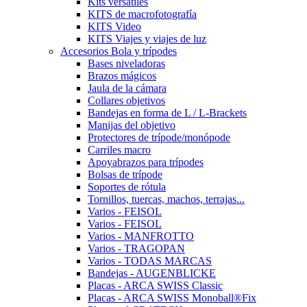
Kits versátiles
KITS de macrofotografía
KITS Video
KITS Viajes y viajes de luz
Accesorios Bola y trípodes
Bases niveladoras
Brazos mágicos
Jaula de la cámara
Collares objetivos
Bandejas en forma de L / L-Brackets
Manijas del objetivo
Protectores de trípode/monópode
Carriles macro
Apoyabrazos para trípodes
Bolsas de trípode
Soportes de rótula
Tornillos, tuercas, machos, terrajas...
Varios - FEISOL
Varios - FEISOL
Varios - MANFROTTO
Varios - TRAGOPAN
Varios - TODAS MARCAS
Bandejas - AUGENBLICKE
Placas - ARCA SWISS Classic
Placas - ARCA SWISS Monoball®Fix