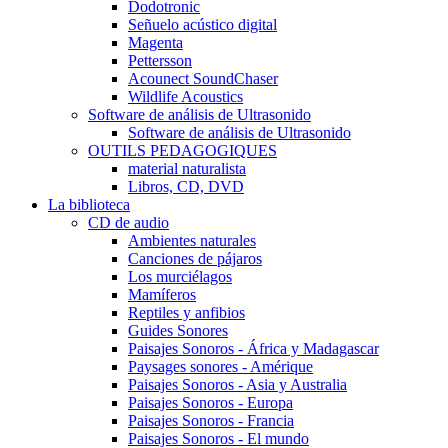
Dodotronic
Señuelo acústico digital
Magenta
Pettersson
Acounect SoundChaser
Wildlife Acoustics
Software de análisis de Ultrasonido
Software de análisis de Ultrasonido
OUTILS PEDAGOGIQUES
material naturalista
Libros, CD, DVD
La biblioteca
CD de audio
Ambientes naturales
Canciones de pájaros
Los murciélagos
Mamíferos
Reptiles y anfibios
Guides Sonores
Paisajes Sonoros - África y Madagascar
Paysages sonores - Amérique
Paisajes Sonoros - Asia y Australia
Paisajes Sonoros - Europa
Paisajes Sonoros - Francia
Paisajes Sonoros - El mundo