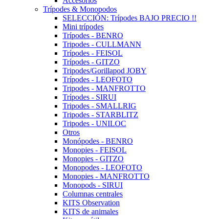
Accesorios
Trípodes & Monopodos
SELECCIÓN: Trípodes BAJO PRECIO !!
Mini trípodes
Trípodes - BENRO
Tripodes - CULLMANN
Trípodes - FEISOL
Trípodes - GITZO
Tripodes/Gorillapod JOBY
Trípodes - LEOFOTO
Tripodes - MANFROTTO
Trípodes - SIRUI
Tripodes - SMALLRIG
Tripodes - STARBLITZ
Tripodes - UNILOC
Otros
Monópodes - BENRO
Monopies - FEISOL
Monopies - GITZO
Monopodes - LEOFOTO
Monopies - MANFROTTO
Monopods - SIRUI
Columnas centrales
KITS Observation
KITS de animales