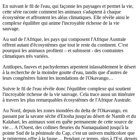
En suivant le fil de l'eau, qui façonne les paysages et permet la vie,
cette série raconte comment les animaux s'adaptent à chaque
écosystème et affrontent les aléas climatiques. Elle révèle ainsi le
complexe équilibre qui anime l'incroyable richesse de la vie
sauvage.
Au sud de l'Afrique, les pays qui composent l'Afrique Australe
offrent autant d'écosystèmes que tout le reste du continent. C'est
pourquoi les animaux profitent – et subissent - des contraintes
climatiques très variées.
Antilopes, fauves et pachydermes arpentent inlassablement le désert
à la recherche de la moindre goutte d'eau, tandis que d'autres de
leurs congénères fuient les inondations de l'Okavango…
Suivre le fil de l'eau révèle donc l'équilibre complexe qui soutient
l'incroyable richesse de la vie sauvage. Cela trace aussi un itinéraire
à travers les plus remarquables écosystèmes de l'Afrique Australe.
Au Nord, depuis les zones inondées du delta de l'Okavango, en
passant par la savane sèche d'Etosha jusqu'au désert de Namib et du
Kalahari, les animaux sont en quête permanente de cette source de
vie… A l'Ouest, des collines fleuries du Namaqualand jusqu'à la
pointe Sud de la péninsule du Cap, c'est un univers multicolore que
le printemps offre à la faune… Pendant ce temps, plus à l'Est, depuis