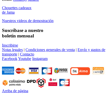
Chouettes cadeaux
de Jama
Nuestros videos de demostración
Suscríbase a nuestro
boletín mensual
Inscribirse
Notas legales
|
Condiciones generales de venta
|
Envío y gastos de
transporte
|
Contacto
Facebook
Youtube
Instagram
Arriba de página