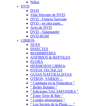
Niños
DVD
DVD
Vida Silvestre de DVD
DVD - Francia Sauvage
DVD - en otra parte...
Aves de DVD
DVD - Salamandre
DVD-ROM
LIBROS
AVES
INSECTES
MAMMIFERES
ANFIBIOS & REPTILES
FLORA
HERMOSOS LIBROs
FOTOS TECNICAS
GUIAS NATURALISTAS
OTROS, VARIOS ...
" Caminata en la Naturaleza "
" Belles Balades "
" Ediciones SALAMANDRA "
" Entre Terre & Mer "
" Guides géologiques "
" Les Secrets de la Photo .... "