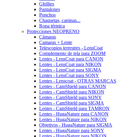
Ghillies
Pantalones
Ponchos
Chaquetas, camisas...
Ropa térmica
Protecciones NEOPRENO
Cámaras
Camaras + Lente
Telescopios terrestres - LensCoat
Complemento de tela para ZOOM
Lentes - LensCoat para CANON
Lentes - LensCoat para NIKON
Lentes - LensCoat para SIGMA
Lentes - LensCoat para SONY
Lentes - Lenscoat - OTRAS MARCAS
Lentes - CamShield para CANON
Lentes - CamShield para NIKON
Lentes - CamShield para SONY
Lentes - CamShield para SIGMA
Lentes - CamShield para TAMRON
Lentes - HugaNature para CANON
Lentes - HugaNature para NIKON
Objetivos - HugaNature para SIGMA
Lentes - HugaNature para SONY
Lentes - HugaNature para NIKON