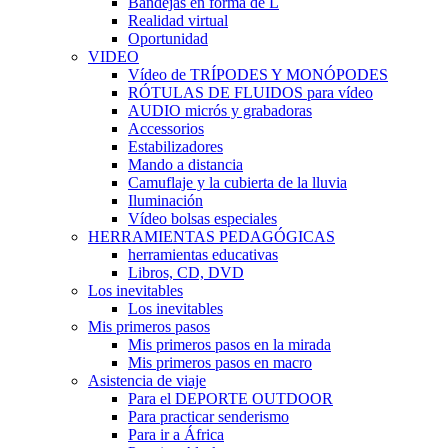
Bandejas en forma de L
Realidad virtual
Oportunidad
VIDEO
Vídeo de TRÍPODES Y MONÓPODES
RÓTULAS DE FLUIDOS para vídeo
AUDIO micrós y grabadoras
Accessorios
Estabilizadores
Mando a distancia
Camuflaje y la cubierta de la lluvia
Iluminación
Vídeo bolsas especiales
HERRAMIENTAS PEDAGÓGICAS
herramientas educativas
Libros, CD, DVD
Los inevitables
Los inevitables
Mis primeros pasos
Mis primeros pasos en la mirada
Mis primeros pasos en macro
Asistencia de viaje
Para el DEPORTE OUTDOOR
Para practicar senderismo
Para ir a África