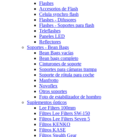
Flashes
Accesorios de Flash
Celula synchro flash
Flashes - Difusores
Flashes - Soportes para flash
Teleflashes
Paneles LED
Reflectores
Soportes - Bean Bags
Bean Bags vacías
Bean bags completo
Cinturones de soporte
Soportes para cámaras trampa
Soporte de rótula para coche
Manfrotto
Novoflex
Otros soportes
Foto de estabilizador de hombro
Suplementos ópticos
Lee Filters 100mm
Filtres Lee Filters SW-150
Filtros Lee Filters Seven 5
Filtros KENKO
Filtros KASE
Filtros Stealth Gear