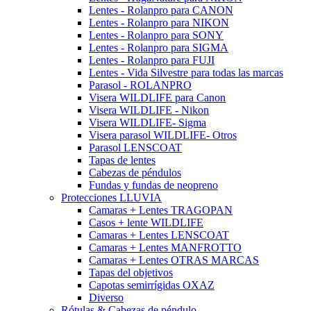
Lentes - Rolanpro para CANON
Lentes - Rolanpro para NIKON
Lentes - Rolanpro para SONY
Lentes - Rolanpro para SIGMA
Lentes - Rolanpro para FUJI
Lentes - Vida Silvestre para todas las marcas
Parasol - ROLANPRO
Visera WILDLIFE para Canon
Visera WILDLIFE - Nikon
Visera WILDLIFE- Sigma
Visera parasol WILDLIFE- Otros
Parasol LENSCOAT
Tapas de lentes
Cabezas de péndulos
Fundas y fundas de neopreno
Protecciones LLUVIA
Camaras + Lentes TRAGOPAN
Casos + lente WILDLIFE
Camaras + Lentes LENSCOAT
Camaras + Lentes MANFROTTO
Camaras + Lentes OTRAS MARCAS
Tapas del objetivos
Capotas semirrígidas OXAZ
Diverso
Rótulas & Cabezas de péndulo