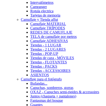
Intervalómetros
Camranger
Rotula electrica
Tarjetas de memoria
Camuflaje y Tienda affut
Camuflaje MATERIAL
Camuflaje TRÍPODES
REDES DE CAMUFLAJE
TELA de camuflaje por metros
Camuflaje ADHESIVAS
Tiendas - 1 LUGAR
Tiendas - 2 LUGARES
Tiendas - POP-UP
Tiendas de caza - MÓVILES
Tiendas - FLOTANTES
Tiendas - PACKS
Tiendas - ACCESSOIRES
ASIENTOS
Camuflaje para el fotógrafo
Bufandas...
Capuchas, sombreros, gorras
OXAZ - Capuches semi-rigides & accessoires
Juntos (chaqueta + pantalones)
Fantasmas del bosque
Guantes