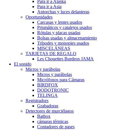
Para ir a Alaska
Para ir a Asia
Antorchas y luces delanteras
Oportunidades
Carcasas y lentes usados
Prismáticos y catalejos usados
Rótulas y placas usadas
Bolsas usadas y almacenamiento
Trípodes y monopies usados
MISCELÁNEAS
TARJETAS DE REGALO
Les Chouettes Burdeos JAMA
El sonido
Micros y parábolas
Micros y parábolas
Micrófonos para Cámaras
BIRDFOX
DODOTRONIC
TELINGA
Registradors
Grabadoras
Detectores de murciélagos
Batbox
cámaras térmicas
Contadores de pases