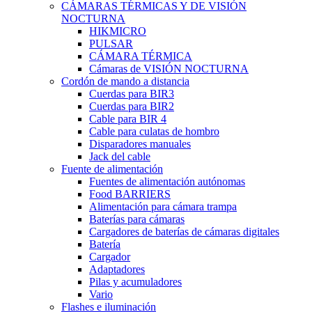
CÁMARAS TÉRMICAS Y DE VISIÓN
NOCTURNA
HIKMICRO
PULSAR
CÁMARA TÉRMICA
Cámaras de VISIÓN NOCTURNA
Cordón de mando a distancia
Cuerdas para BIR3
Cuerdas para BIR2
Cable para BIR 4
Cable para culatas de hombro
Disparadores manuales
Jack del cable
Fuente de alimentación
Fuentes de alimentación autónomas
Food BARRIERS
Alimentación para cámara trampa
Baterías para cámaras
Cargadores de baterías de cámaras digitales
Batería
Cargador
Adaptadores
Pilas y acumuladores
Vario
Flashes e iluminación