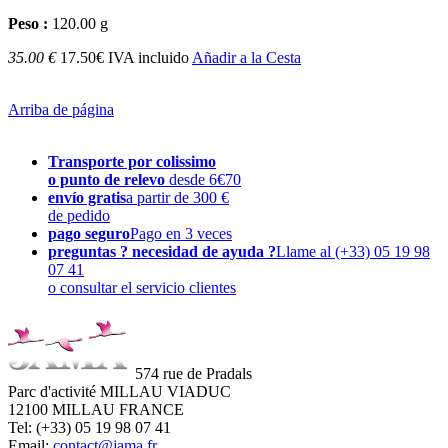
Peso :
120.00 g
35.00 €
17.50€ IVA incluido
Añadir a la Cesta
Arriba de página
Transporte por colissimo
o punto de relevo
desde 6€70
envío gratis
a partir de 300 €
de pedido
pago seguro
Pago en 3 veces
preguntas ? necesidad de ayuda ?
Llame al (+33) 05 19 98
07 41
o consultar el servicio clientes
574 rue de Pradals
Parc d'activité MILLAU VIADUC
12100 MILLAU FRANCE
Tel: (+33) 05 19 98 07 41
Email:
contact@jama.fr