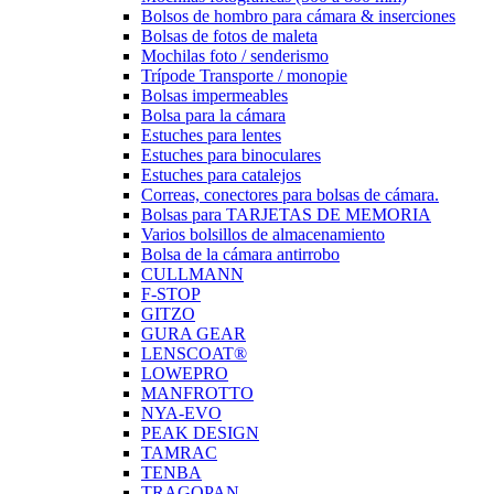
Bolsos de hombro para cámara & inserciones
Bolsas de fotos de maleta
Mochilas foto / senderismo
Trípode Transporte / monopie
Bolsas impermeables
Bolsa para la cámara
Estuches para lentes
Estuches para binoculares
Estuches para catalejos
Correas, conectores para bolsas de cámara.
Bolsas para TARJETAS DE MEMORIA
Varios bolsillos de almacenamiento
Bolsa de la cámara antirrobo
CULLMANN
F-STOP
GITZO
GURA GEAR
LENSCOAT®
LOWEPRO
MANFROTTO
NYA-EVO
PEAK DESIGN
TAMRAC
TENBA
TRAGOPAN