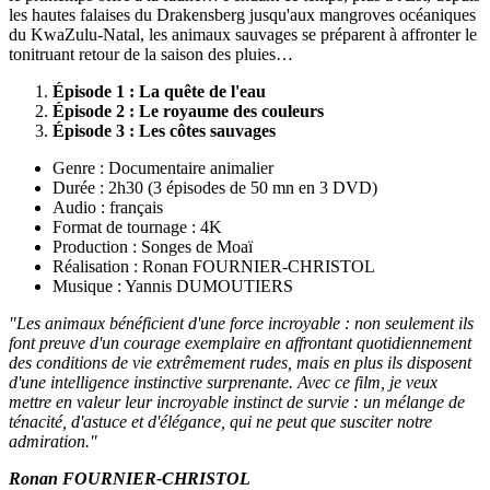
les hautes falaises du Drakensberg jusqu'aux mangroves océaniques
du KwaZulu-Natal, les animaux sauvages se préparent à affronter le
tonitruant retour de la saison des pluies…
Épisode 1 : La quête de l'eau
Épisode 2 : Le royaume des couleurs
Épisode 3 : Les côtes sauvages
Genre : Documentaire animalier
Durée : 2h30 (3 épisodes de 50 mn en 3 DVD)
Audio : français
Format de tournage : 4K
Production : Songes de Moaï
Réalisation : Ronan FOURNIER-CHRISTOL
Musique : Yannis DUMOUTIERS
"Les animaux bénéficient d'une force incroyable : non seulement ils
font preuve d'un courage exemplaire en affrontant quotidiennement
des conditions de vie extrêmement rudes, mais en plus ils disposent
d'une intelligence instinctive surprenante. Avec ce film, je veux
mettre en valeur leur incroyable instinct de survie : un mélange de
ténacité, d'astuce et d'élégance, qui ne peut que susciter notre
admiration."
Ronan FOURNIER-CHRISTOL