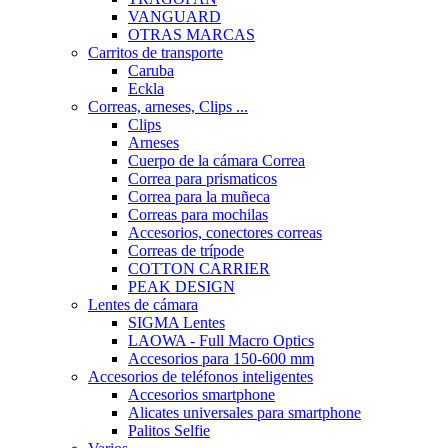
VANGUARD
OTRAS MARCAS
Carritos de transporte
Caruba
Eckla
Correas, arneses, Clips ...
Clips
Arneses
Cuerpo de la cámara Correa
Correa para prismaticos
Correa para la muñeca
Correas para mochilas
Accesorios, conectores correas
Correas de trípode
COTTON CARRIER
PEAK DESIGN
Lentes de cámara
SIGMA Lentes
LAOWA - Full Macro Optics
Accesorios para 150-600 mm
Accesorios de teléfonos inteligentes
Accesorios smartphone
Alicates universales para smartphone
Palitos Selfie