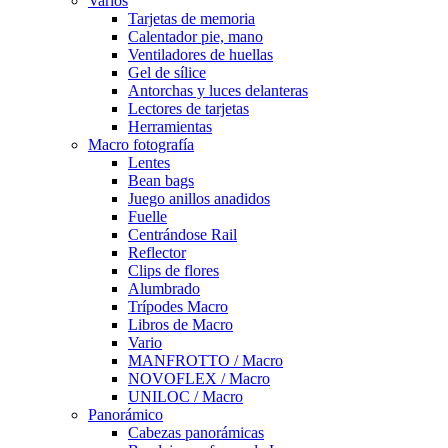
Varios
Tarjetas de memoria
Calentador pie, mano
Ventiladores de huellas
Gel de sílice
Antorchas y luces delanteras
Lectores de tarjetas
Herramientas
Macro fotografía
Lentes
Bean bags
Juego anillos anadidos
Fuelle
Centrándose Rail
Reflector
Clips de flores
Alumbrado
Trípodes Macro
Libros de Macro
Vario
MANFROTTO / Macro
NOVOFLEX / Macro
UNILOC / Macro
Panorámico
Cabezas panorámicas