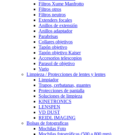
Filtros Xume Manfrotto
Filtros otros
Filtros neutros
Extenders focales
Anillos de extensión
Anillos adaptador
Parabrisas
Collares objetivos
Tapón objetivo
Tapón objetivo Kaiser
Accesorios telescopios
Parasol de objetivo
Vario
Limpieza / Protecciones de lentes y lentes
Limpiador
Trapos, cerbatanas, guantes
Protecciones de pantalla
Soluciones de limpieza
KINETRONICS
LENSPEN
VD DUST
REIDL IMAGING
Bolsas de fotograficas
Mochilas Foto
Mochilas fotográficas (500 a 800 mm)