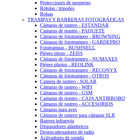
Protecciones de neopreno
Rótulas / tripodes
Bolsas
TRAMPAS Y BARRERAS FOTOGRÁFICAS
Cámaras de rastreo - ESTANDAR
Camaras de reastro - PAQUETE
Cámaras de fototrampeo - BROWNING
Cámaras de fototrampeo - GARDEPRO
Fototrampas - BUSHNELL
Pièges photo - ZEISS
Cámaras de fototrampeo - NUMAXES
Pièges photos - REOLINK
Cámaras de fototrampeo - RECONYX
Cámaras de fototrampeo - OTROS
Camera de rastreo - SOLAR
Cámaras de rastreo - WIFI
Cámaras de rastreo - GSM
Camaras de reastro - CAJA ANTIRROBO
Cámaras de rastreo - ACCESORIOS
Cámaras para aves
Cámaras de rastreo para cámaras SLR
Barrera infrarroja
Disparadores alámbricos
Desencadenadores de radio
Activadores de sonido