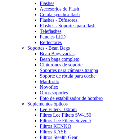
Flashes
Accesorios de Flash
Celula synchro flash
Flashes - Difusores
Flashes - Soportes para flash
Teleflashes
Paneles LED
Reflectores
Soportes - Bean Bags
Bean Bags vacías
Bean bags completo
Cinturones de soporte
Soportes para cámaras trampa
Soporte de rótula para coche
Manfrotto
Novoflex
Otros soportes
Foto de estabilizador de hombro
Suplementos ópticos
Lee Filters 100mm
Filtres Lee Filters SW-150
Filtros Lee Filters Seven 5
Filtros KENKO
Filtros KASE
Filtros Stealth Gear