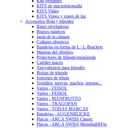
Kits versátiles
KITS de macrofotografía
KITS Video
KITS Viajes y viajes de luz
Accesorios Bola y trípodes
Bases niveladoras
Brazos mágicos
Jaula de la cámara
Collares objetivos
Bandejas en forma de L / L-Brackets
Manijas del objetivo
Protectores de trípode/monópode
Carriles macro
Apoyabrazos para trípodes
Bolsas de trípode
Soportes de rótula
Tornillos, tuercas, machos, terrajas...
Varios - FEISOL
Varios - FEISOL
Varios - MANFROTTO
Varios - TRAGOPAN
Varios - TODAS MARCAS
Bandejas - AUGENBLICKE
Placas - ARCA SWISS Classic
Placas - ARCA SWISS Monoball®Fix