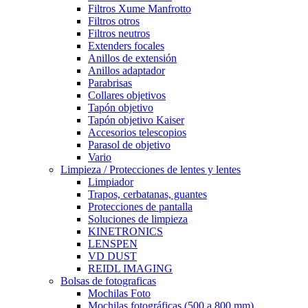
Filtros Xume Manfrotto
Filtros otros
Filtros neutros
Extenders focales
Anillos de extensión
Anillos adaptador
Parabrisas
Collares objetivos
Tapón objetivo
Tapón objetivo Kaiser
Accesorios telescopios
Parasol de objetivo
Vario
Limpieza / Protecciones de lentes y lentes
Limpiador
Trapos, cerbatanas, guantes
Protecciones de pantalla
Soluciones de limpieza
KINETRONICS
LENSPEN
VD DUST
REIDL IMAGING
Bolsas de fotograficas
Mochilas Foto
Mochilas fotográficas (500 a 800 mm)