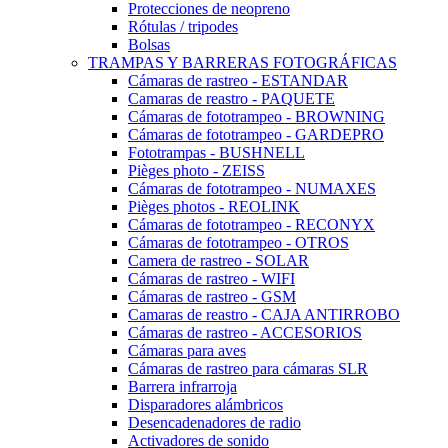
Protecciones de neopreno
Rótulas / tripodes
Bolsas
TRAMPAS Y BARRERAS FOTOGRÁFICAS
Cámaras de rastreo - ESTANDAR
Camaras de reastro - PAQUETE
Cámaras de fototrampeo - BROWNING
Cámaras de fototrampeo - GARDEPRO
Fototrampas - BUSHNELL
Pièges photo - ZEISS
Cámaras de fototrampeo - NUMAXES
Pièges photos - REOLINK
Cámaras de fototrampeo - RECONYX
Cámaras de fototrampeo - OTROS
Camera de rastreo - SOLAR
Cámaras de rastreo - WIFI
Cámaras de rastreo - GSM
Camaras de reastro - CAJA ANTIRROBO
Cámaras de rastreo - ACCESORIOS
Cámaras para aves
Cámaras de rastreo para cámaras SLR
Barrera infrarroja
Disparadores alámbricos
Desencadenadores de radio
Activadores de sonido