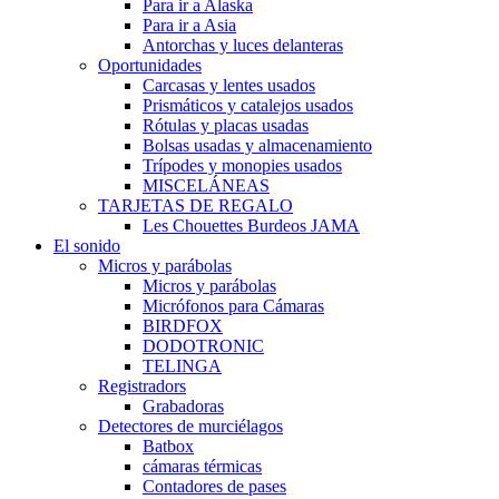
Para ir a Alaska
Para ir a Asia
Antorchas y luces delanteras
Oportunidades
Carcasas y lentes usados
Prismáticos y catalejos usados
Rótulas y placas usadas
Bolsas usadas y almacenamiento
Trípodes y monopies usados
MISCELÁNEAS
TARJETAS DE REGALO
Les Chouettes Burdeos JAMA
El sonido
Micros y parábolas
Micros y parábolas
Micrófonos para Cámaras
BIRDFOX
DODOTRONIC
TELINGA
Registradors
Grabadoras
Detectores de murciélagos
Batbox
cámaras térmicas
Contadores de pases