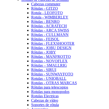
Cabezas commuter
Rótulas - GITZO
Rotula - LEOFOTO
Rotula - WIMBERLEY
Rótulas - BENRO
Rótulas - ACRATECH
Rótulas - ARCA SWISS
Rótulas - CULLMANN
Rótulas - FEISOL
Rótulas - FLEXSHOOTER
Rótulas - JOBU DESIGN
Rótulas - JOBY
Rótulas - MANFROTTO
Rotulas - NOVOFLEX
Rótulas – SMALLRIG
Rótulas - SIRUI
Rótulas - SUNWAYFOTO
Rotulas - UNIQBALL
Rotulas - OTRAS MARCAS
Rótulas para telescopios
Rotulas para monopodos
Rotulas Electricas
Cabezas de vídeo
Soportes de rótula