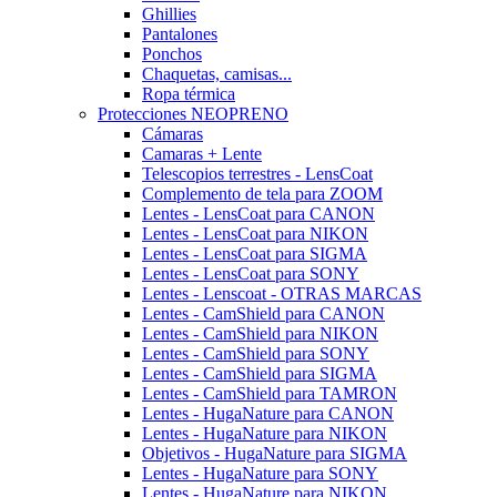
Ghillies
Pantalones
Ponchos
Chaquetas, camisas...
Ropa térmica
Protecciones NEOPRENO
Cámaras
Camaras + Lente
Telescopios terrestres - LensCoat
Complemento de tela para ZOOM
Lentes - LensCoat para CANON
Lentes - LensCoat para NIKON
Lentes - LensCoat para SIGMA
Lentes - LensCoat para SONY
Lentes - Lenscoat - OTRAS MARCAS
Lentes - CamShield para CANON
Lentes - CamShield para NIKON
Lentes - CamShield para SONY
Lentes - CamShield para SIGMA
Lentes - CamShield para TAMRON
Lentes - HugaNature para CANON
Lentes - HugaNature para NIKON
Objetivos - HugaNature para SIGMA
Lentes - HugaNature para SONY
Lentes - HugaNature para NIKON