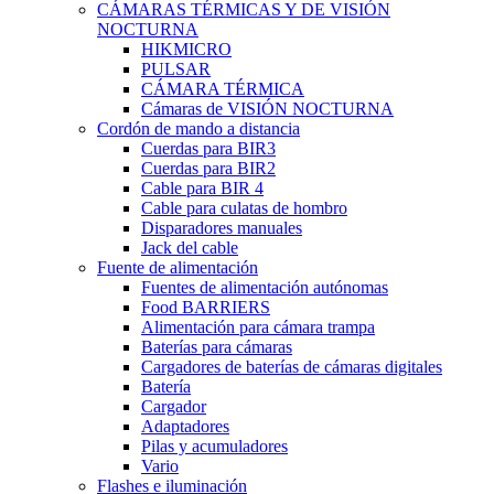
CÁMARAS TÉRMICAS Y DE VISIÓN
NOCTURNA
HIKMICRO
PULSAR
CÁMARA TÉRMICA
Cámaras de VISIÓN NOCTURNA
Cordón de mando a distancia
Cuerdas para BIR3
Cuerdas para BIR2
Cable para BIR 4
Cable para culatas de hombro
Disparadores manuales
Jack del cable
Fuente de alimentación
Fuentes de alimentación autónomas
Food BARRIERS
Alimentación para cámara trampa
Baterías para cámaras
Cargadores de baterías de cámaras digitales
Batería
Cargador
Adaptadores
Pilas y acumuladores
Vario
Flashes e iluminación