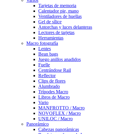
Varios
Tarjetas de memoria
Calentador pie, mano
Ventiladores de huellas
Gel de sílice
Antorchas y luces delanteras
Lectores de tarjetas
Herramientas
Macro fotografía
Lentes
Bean bags
Juego anillos anadidos
Fuelle
Centrándose Rail
Reflector
Clips de flores
Alumbrado
Trípodes Macro
Libros de Macro
Vario
MANFROTTO / Macro
NOVOFLEX / Macro
UNILOC / Macro
Panorámico
Cabezas panorámicas