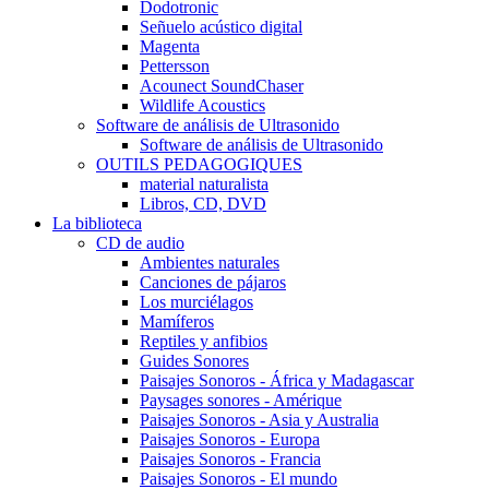
Dodotronic
Señuelo acústico digital
Magenta
Pettersson
Acounect SoundChaser
Wildlife Acoustics
Software de análisis de Ultrasonido
Software de análisis de Ultrasonido
OUTILS PEDAGOGIQUES
material naturalista
Libros, CD, DVD
La biblioteca
CD de audio
Ambientes naturales
Canciones de pájaros
Los murciélagos
Mamíferos
Reptiles y anfibios
Guides Sonores
Paisajes Sonoros - África y Madagascar
Paysages sonores - Amérique
Paisajes Sonoros - Asia y Australia
Paisajes Sonoros - Europa
Paisajes Sonoros - Francia
Paisajes Sonoros - El mundo