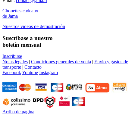
Email:
contact@jama.fr
Chouettes cadeaux
de Jama
Nuestros videos de demostración
Suscríbase a nuestro
boletín mensual
Inscribirse
Notas legales
|
Condiciones generales de venta
|
Envío y gastos de
transporte
|
Contacto
Facebook
Youtube
Instagram
Arriba de página