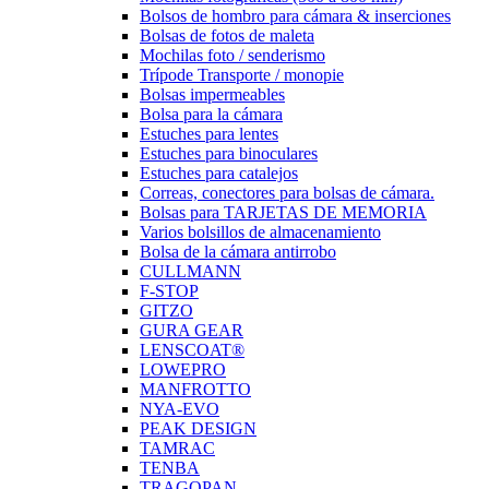
Bolsos de hombro para cámara & inserciones
Bolsas de fotos de maleta
Mochilas foto / senderismo
Trípode Transporte / monopie
Bolsas impermeables
Bolsa para la cámara
Estuches para lentes
Estuches para binoculares
Estuches para catalejos
Correas, conectores para bolsas de cámara.
Bolsas para TARJETAS DE MEMORIA
Varios bolsillos de almacenamiento
Bolsa de la cámara antirrobo
CULLMANN
F-STOP
GITZO
GURA GEAR
LENSCOAT®
LOWEPRO
MANFROTTO
NYA-EVO
PEAK DESIGN
TAMRAC
TENBA
TRAGOPAN