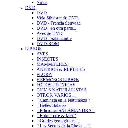
Niños
DVD
DVD
Vida Silvestre de DVD
DVD - Francia Sauvage
DVD - en otra parte...
Aves de DVD
DVD - Salamandre
DVD-ROM
LIBROS
AVES
INSECTES
MAMMIFERES
ANFIBIOS & REPTILES
FLORA
HERMOSOS LIBROs
FOTOS TECNICAS
GUIAS NATURALISTAS
OTROS, VARIOS ...
" Caminata en la Naturaleza "
" Belles Balades "
" Ediciones SALAMANDRA "
" Entre Terre & Mer "
" Guides géologiques "
" Les Secrets de la Photo .... "