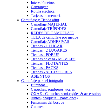
Intervalómetros
Camranger
Rotula electrica
Tarjetas de memoria
Camuflaje y Tienda affut
Camuflaje MATERIAL
Camuflaje TRÍPODES
REDES DE CAMUFLAJE
TELA de camuflaje por metros
Camuflaje ADHESIVAS
Tiendas - 1 LUGAR
Tiendas - 2 LUGARES
Tiendas - POP-UP
Tiendas de caza - MÓVILES
Tiendas - FLOTANTES
Tiendas - PACKS
Tiendas - ACCESSOIRES
ASIENTOS
Camuflaje para el fotógrafo
Bufandas...
Capuchas, sombreros, gorras
OXAZ - Capuches semi-rigides & accessoires
Juntos (chaqueta + pantalones)
Fantasmas del bosque
Guantes