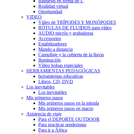
Bandejas en forma de L
Realidad virtual
Oportunidad
VIDEO
Vídeo de TRÍPODES Y MONÓPODES
RÓTULAS DE FLUIDOS para vídeo
AUDIO micrós y grabadoras
Accessorios
Estabilizadores
Mando a distancia
Camuflaje y la cubierta de la lluvia
Iluminación
Vídeo bolsas especiales
HERRAMIENTAS PEDAGÓGICAS
herramientas educativas
Libros, CD, DVD
Los inevitables
Los inevitables
Mis primeros pasos
Mis primeros pasos en la mirada
Mis primeros pasos en macro
Asistencia de viaje
Para el DEPORTE OUTDOOR
Para practicar senderismo
Para ir a África