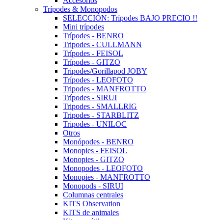
Accesorios
Trípodes & Monopodos
SELECCIÓN: Trípodes BAJO PRECIO !!
Mini trípodes
Trípodes - BENRO
Tripodes - CULLMANN
Trípodes - FEISOL
Trípodes - GITZO
Tripodes/Gorillapod JOBY
Trípodes - LEOFOTO
Tripodes - MANFROTTO
Trípodes - SIRUI
Tripodes - SMALLRIG
Tripodes - STARBLITZ
Tripodes - UNILOC
Otros
Monópodes - BENRO
Monopies - FEISOL
Monopies - GITZO
Monopodes - LEOFOTO
Monopies - MANFROTTO
Monopods - SIRUI
Columnas centrales
KITS Observation
KITS de animales