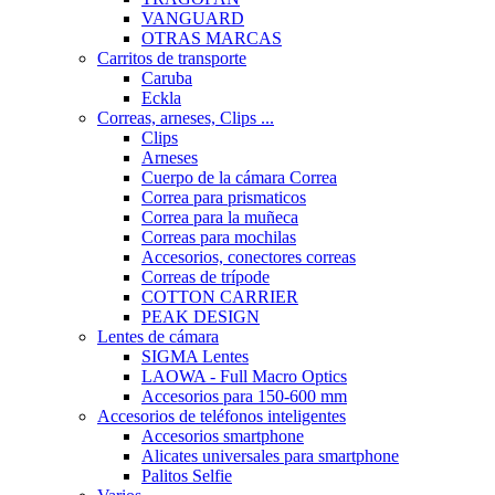
VANGUARD
OTRAS MARCAS
Carritos de transporte
Caruba
Eckla
Correas, arneses, Clips ...
Clips
Arneses
Cuerpo de la cámara Correa
Correa para prismaticos
Correa para la muñeca
Correas para mochilas
Accesorios, conectores correas
Correas de trípode
COTTON CARRIER
PEAK DESIGN
Lentes de cámara
SIGMA Lentes
LAOWA - Full Macro Optics
Accesorios para 150-600 mm
Accesorios de teléfonos inteligentes
Accesorios smartphone
Alicates universales para smartphone
Palitos Selfie