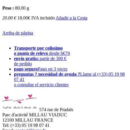
Peso :
80.00 g
20.00 €
18.00€ IVA incluido
Añadir a la Cesta
Arriba de página
Transporte por colissimo
o punto de relevo
desde 6€70
envío gratis
a partir de 300 €
de pedido
pago seguro
Pago en 3 veces
preguntas ? necesidad de ayuda ?
Llame al (+33) 05 19 98
07 41
o consultar el servicio clientes
574 rue de Pradals
Parc d'activité MILLAU VIADUC
12100 MILLAU FRANCE
Tel: (+33) 05 19 98 07 41