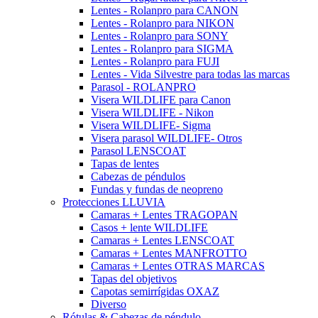
Lentes - Rolanpro para CANON
Lentes - Rolanpro para NIKON
Lentes - Rolanpro para SONY
Lentes - Rolanpro para SIGMA
Lentes - Rolanpro para FUJI
Lentes - Vida Silvestre para todas las marcas
Parasol - ROLANPRO
Visera WILDLIFE para Canon
Visera WILDLIFE - Nikon
Visera WILDLIFE- Sigma
Visera parasol WILDLIFE- Otros
Parasol LENSCOAT
Tapas de lentes
Cabezas de péndulos
Fundas y fundas de neopreno
Protecciones LLUVIA
Camaras + Lentes TRAGOPAN
Casos + lente WILDLIFE
Camaras + Lentes LENSCOAT
Camaras + Lentes MANFROTTO
Camaras + Lentes OTRAS MARCAS
Tapas del objetivos
Capotas semirrígidas OXAZ
Diverso
Rótulas & Cabezas de péndulo