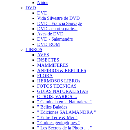
Niños
DVD
DVD
Vida Silvestre de DVD
DVD - Francia Sauvage
DVD - en otra parte...
Aves de DVD
DVD - Salamandre
DVD-ROM
LIBROS
AVES
INSECTES
MAMMIFERES
ANFIBIOS & REPTILES
FLORA
HERMOSOS LIBROs
FOTOS TECNICAS
GUIAS NATURALISTAS
OTROS, VARIOS ...
" Caminata en la Naturaleza "
" Belles Balades "
" Ediciones SALAMANDRA "
" Entre Terre & Mer "
" Guides géologiques "
" Les Secrets de la Photo .... "