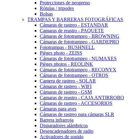
Protecciones de neopreno
Rótulas / tripodes
Bolsas
TRAMPAS Y BARRERAS FOTOGRÁFICAS
Cámaras de rastreo - ESTANDAR
Camaras de reastro - PAQUETE
Cámaras de fototrampeo - BROWNING
Cámaras de fototrampeo - GARDEPRO
Fototrampas - BUSHNELL
Pièges photo - ZEISS
Cámaras de fototrampeo - NUMAXES
Pièges photos - REOLINK
Cámaras de fototrampeo - RECONYX
Cámaras de fototrampeo - OTROS
Camera de rastreo - SOLAR
Cámaras de rastreo - WIFI
Cámaras de rastreo - GSM
Camaras de reastro - CAJA ANTIRROBO
Cámaras de rastreo - ACCESORIOS
Cámaras para aves
Cámaras de rastreo para cámaras SLR
Barrera infrarroja
Disparadores alámbricos
Desencadenadores de radio
Activadores de sonido