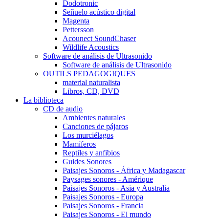
Dodotronic
Señuelo acústico digital
Magenta
Pettersson
Acounect SoundChaser
Wildlife Acoustics
Software de análisis de Ultrasonido
Software de análisis de Ultrasonido
OUTILS PEDAGOGIQUES
material naturalista
Libros, CD, DVD
La biblioteca
CD de audio
Ambientes naturales
Canciones de pájaros
Los murciélagos
Mamíferos
Reptiles y anfibios
Guides Sonores
Paisajes Sonoros - África y Madagascar
Paysages sonores - Amérique
Paisajes Sonoros - Asia y Australia
Paisajes Sonoros - Europa
Paisajes Sonoros - Francia
Paisajes Sonoros - El mundo