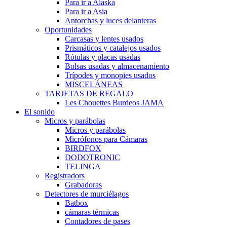
Para ir a Alaska
Para ir a Asia
Antorchas y luces delanteras
Oportunidades
Carcasas y lentes usados
Prismáticos y catalejos usados
Rótulas y placas usadas
Bolsas usadas y almacenamiento
Trípodes y monopies usados
MISCELÁNEAS
TARJETAS DE REGALO
Les Chouettes Burdeos JAMA
El sonido
Micros y parábolas
Micros y parábolas
Micrófonos para Cámaras
BIRDFOX
DODOTRONIC
TELINGA
Registradors
Grabadoras
Detectores de murciélagos
Batbox
cámaras térmicas
Contadores de pases