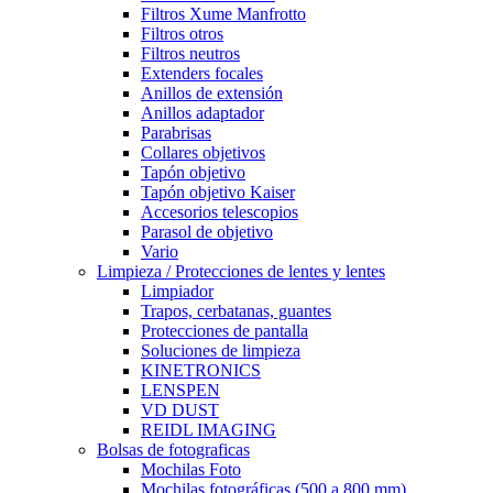
Filtros Xume Manfrotto
Filtros otros
Filtros neutros
Extenders focales
Anillos de extensión
Anillos adaptador
Parabrisas
Collares objetivos
Tapón objetivo
Tapón objetivo Kaiser
Accesorios telescopios
Parasol de objetivo
Vario
Limpieza / Protecciones de lentes y lentes
Limpiador
Trapos, cerbatanas, guantes
Protecciones de pantalla
Soluciones de limpieza
KINETRONICS
LENSPEN
VD DUST
REIDL IMAGING
Bolsas de fotograficas
Mochilas Foto
Mochilas fotográficas (500 a 800 mm)