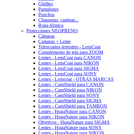
Ghillies
Pantalones
Ponchos
Chaquetas, camisas...
Ropa térmica
Protecciones NEOPRENO
Cámaras
Camaras + Lente
Telescopios terrestres - LensCoat
Complemento de tela para ZOOM
Lentes - LensCoat para CANON
Lentes - LensCoat para NIKON
Lentes - LensCoat para SIGMA
Lentes - LensCoat para SONY
Lentes - Lenscoat - OTRAS MARCAS
Lentes - CamShield para CANON
Lentes - CamShield para NIKON
Lentes - CamShield para SONY
Lentes - CamShield para SIGMA
Lentes - CamShield para TAMRON
Lentes - HugaNature para CANON
Lentes - HugaNature para NIKON
Objetivos - HugaNature para SIGMA
Lentes - HugaNature para SONY
Lentes - HugaNature para NIKON