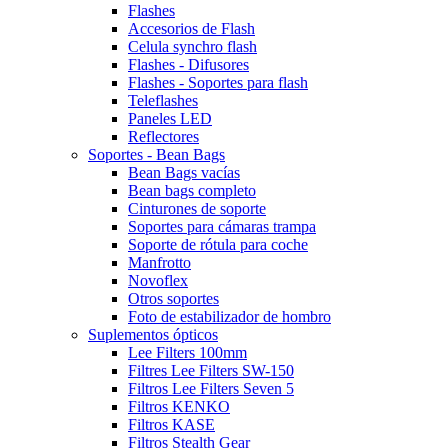
Flashes
Accesorios de Flash
Celula synchro flash
Flashes - Difusores
Flashes - Soportes para flash
Teleflashes
Paneles LED
Reflectores
Soportes - Bean Bags
Bean Bags vacías
Bean bags completo
Cinturones de soporte
Soportes para cámaras trampa
Soporte de rótula para coche
Manfrotto
Novoflex
Otros soportes
Foto de estabilizador de hombro
Suplementos ópticos
Lee Filters 100mm
Filtres Lee Filters SW-150
Filtros Lee Filters Seven 5
Filtros KENKO
Filtros KASE
Filtros Stealth Gear