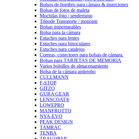
Bolsos de hombro para cámara & inserciones
Bolsas de fotos de maleta
Mochilas foto / senderismo
Trípode Transporte / monopie
Bolsas impermeables
Bolsa para la cámara
Estuches para lentes
Estuches para binoculares
Estuches para catalejos
Correas, conectores para bolsas de cámara.
Bolsas para TARJETAS DE MEMORIA
Varios bolsillos de almacenamiento
Bolsa de la cámara antirrobo
CULLMANN
F-STOP
GITZO
GURA GEAR
LENSCOAT®
LOWEPRO
MANFROTTO
NYA-EVO
PEAK DESIGN
TAMRAC
TENBA
TRAGOPAN