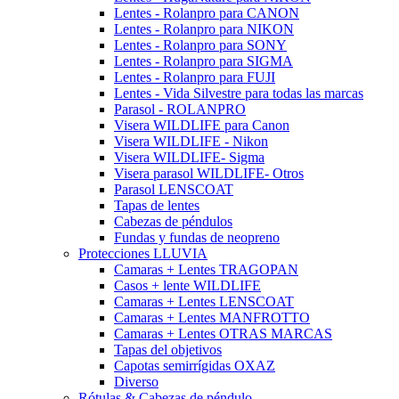
Lentes - Rolanpro para CANON
Lentes - Rolanpro para NIKON
Lentes - Rolanpro para SONY
Lentes - Rolanpro para SIGMA
Lentes - Rolanpro para FUJI
Lentes - Vida Silvestre para todas las marcas
Parasol - ROLANPRO
Visera WILDLIFE para Canon
Visera WILDLIFE - Nikon
Visera WILDLIFE- Sigma
Visera parasol WILDLIFE- Otros
Parasol LENSCOAT
Tapas de lentes
Cabezas de péndulos
Fundas y fundas de neopreno
Protecciones LLUVIA
Camaras + Lentes TRAGOPAN
Casos + lente WILDLIFE
Camaras + Lentes LENSCOAT
Camaras + Lentes MANFROTTO
Camaras + Lentes OTRAS MARCAS
Tapas del objetivos
Capotas semirrígidas OXAZ
Diverso
Rótulas & Cabezas de péndulo