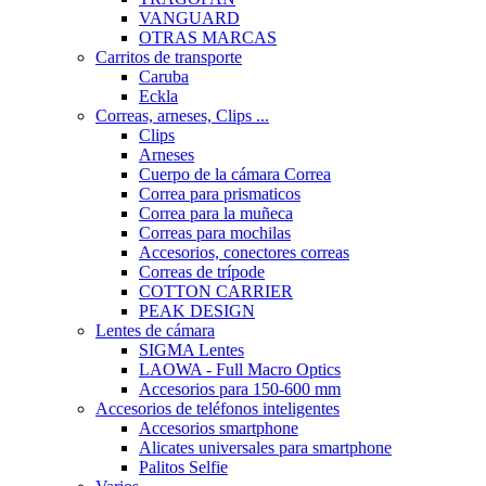
VANGUARD
OTRAS MARCAS
Carritos de transporte
Caruba
Eckla
Correas, arneses, Clips ...
Clips
Arneses
Cuerpo de la cámara Correa
Correa para prismaticos
Correa para la muñeca
Correas para mochilas
Accesorios, conectores correas
Correas de trípode
COTTON CARRIER
PEAK DESIGN
Lentes de cámara
SIGMA Lentes
LAOWA - Full Macro Optics
Accesorios para 150-600 mm
Accesorios de teléfonos inteligentes
Accesorios smartphone
Alicates universales para smartphone
Palitos Selfie