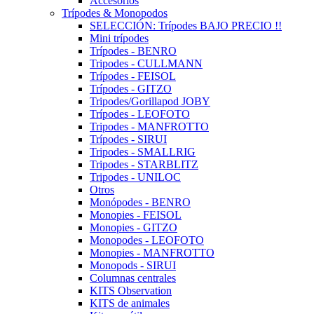
Accesorios
Trípodes & Monopodos
SELECCIÓN: Trípodes BAJO PRECIO !!
Mini trípodes
Trípodes - BENRO
Tripodes - CULLMANN
Trípodes - FEISOL
Trípodes - GITZO
Tripodes/Gorillapod JOBY
Trípodes - LEOFOTO
Tripodes - MANFROTTO
Trípodes - SIRUI
Tripodes - SMALLRIG
Tripodes - STARBLITZ
Tripodes - UNILOC
Otros
Monópodes - BENRO
Monopies - FEISOL
Monopies - GITZO
Monopodes - LEOFOTO
Monopies - MANFROTTO
Monopods - SIRUI
Columnas centrales
KITS Observation
KITS de animales