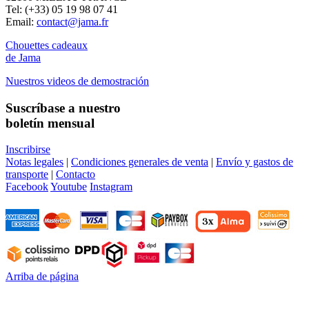
Tel: (+33) 05 19 98 07 41
Email:
contact@jama.fr
Chouettes cadeaux
de Jama
Nuestros videos de demostración
Suscríbase a nuestro
boletín mensual
Inscribirse
Notas legales
|
Condiciones generales de venta
|
Envío y gastos de
transporte
|
Contacto
Facebook
Youtube
Instagram
Arriba de página