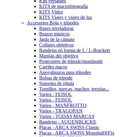
Kits versátiles
KITS de macrofotografía
KITS Video
KITS Viajes y viajes de luz
Accesorios Bola y trípodes
Bases niveladoras
Brazos mágicos
Jaula de la cámara
Collares objetivos
Bandejas en forma de L / L-Brackets
Manijas del objetivo
Protectores de trípode/monópode
Carriles macro
Apoyabrazos para trípodes
Bolsas de trípode
Soportes de rótula
Tornillos, tuercas, machos, terrajas...
Varios - FEISOL
Varios - FEISOL
Varios - MANFROTTO
Varios - TRAGOPAN
Varios - TODAS MARCAS
Bandejas - AUGENBLICKE
Placas - ARCA SWISS Classic
Placas - ARCA SWISS Monoball®Fix