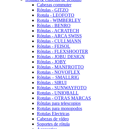
Cabezas commuter
Rótulas - GITZO
Rotula - LEOFOTO
Rotula - WIMBERLEY
Rótulas - BENRO
Rótulas - ACRATECH
Rótulas - ARCA SWISS
Rótulas - CULLMANN
Rótulas - FEISOL
Rótulas - FLEXSHOOTER
Rótulas - JOBU DESIGN
Rótulas - JOBY
Rótulas - MANFROTTO
Rotulas - NOVOFLEX
Rótulas – SMALLRIG
Rótulas - SIRUI
Rótulas - SUNWAYFOTO
Rotulas - UNIQBALL
Rotulas - OTRAS MARCAS
Rótulas para telescopios
Rotulas para monopodos
Rotulas Electricas
Cabezas de vídeo
Soportes de rótula