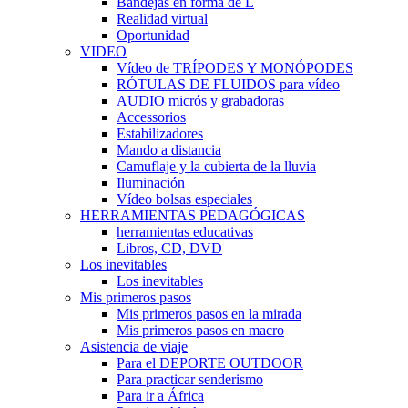
Bandejas en forma de L
Realidad virtual
Oportunidad
VIDEO
Vídeo de TRÍPODES Y MONÓPODES
RÓTULAS DE FLUIDOS para vídeo
AUDIO micrós y grabadoras
Accessorios
Estabilizadores
Mando a distancia
Camuflaje y la cubierta de la lluvia
Iluminación
Vídeo bolsas especiales
HERRAMIENTAS PEDAGÓGICAS
herramientas educativas
Libros, CD, DVD
Los inevitables
Los inevitables
Mis primeros pasos
Mis primeros pasos en la mirada
Mis primeros pasos en macro
Asistencia de viaje
Para el DEPORTE OUTDOOR
Para practicar senderismo
Para ir a África