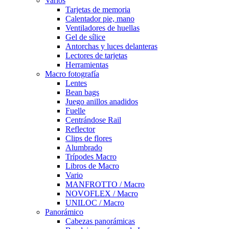
Varios
Tarjetas de memoria
Calentador pie, mano
Ventiladores de huellas
Gel de sílice
Antorchas y luces delanteras
Lectores de tarjetas
Herramientas
Macro fotografía
Lentes
Bean bags
Juego anillos anadidos
Fuelle
Centrándose Rail
Reflector
Clips de flores
Alumbrado
Trípodes Macro
Libros de Macro
Vario
MANFROTTO / Macro
NOVOFLEX / Macro
UNILOC / Macro
Panorámico
Cabezas panorámicas