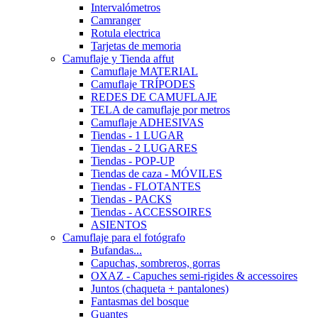
Intervalómetros
Camranger
Rotula electrica
Tarjetas de memoria
Camuflaje y Tienda affut
Camuflaje MATERIAL
Camuflaje TRÍPODES
REDES DE CAMUFLAJE
TELA de camuflaje por metros
Camuflaje ADHESIVAS
Tiendas - 1 LUGAR
Tiendas - 2 LUGARES
Tiendas - POP-UP
Tiendas de caza - MÓVILES
Tiendas - FLOTANTES
Tiendas - PACKS
Tiendas - ACCESSOIRES
ASIENTOS
Camuflaje para el fotógrafo
Bufandas...
Capuchas, sombreros, gorras
OXAZ - Capuches semi-rigides & accessoires
Juntos (chaqueta + pantalones)
Fantasmas del bosque
Guantes