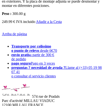
en exteriores. Y la placa de montaje adjunta se puede desmontar y
montar en diferentes posiciones.
Peso :
300.00 g
249.99 € IVA incluido
Añadir a la Cesta
Arriba de página
Transporte por colissimo
o punto de relevo
desde 6€70
envío gratis
a partir de 300 €
de pedido
pago seguro
Pago en 3 veces
preguntas ? necesidad de ayuda ?
Llame al (+33) 05 19 98
07 41
o consultar el servicio clientes
574 rue de Pradals
Parc d'activité MILLAU VIADUC
12100 MILLAU FRANCE