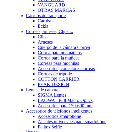
VANGUARD
OTRAS MARCAS
Carritos de transporte
Caruba
Eckla
Correas, arneses, Clips ...
Clips
Arneses
Cuerpo de la cámara Correa
Correa para prismaticos
Correa para la muñeca
Correas para mochilas
Accesorios, conectores correas
Correas de trípode
COTTON CARRIER
PEAK DESIGN
Lentes de cámara
SIGMA Lentes
LAOWA - Full Macro Optics
Accesorios para 150-600 mm
Accesorios de teléfonos inteligentes
Accesorios smartphone
Alicates universales para smartphone
Palitos Selfie