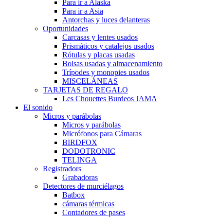
Para ir a Alaska
Para ir a Asia
Antorchas y luces delanteras
Oportunidades
Carcasas y lentes usados
Prismáticos y catalejos usados
Rótulas y placas usadas
Bolsas usadas y almacenamiento
Trípodes y monopies usados
MISCELÁNEAS
TARJETAS DE REGALO
Les Chouettes Burdeos JAMA
El sonido
Micros y parábolas
Micros y parábolas
Micrófonos para Cámaras
BIRDFOX
DODOTRONIC
TELINGA
Registradors
Grabadoras
Detectores de murciélagos
Batbox
cámaras térmicas
Contadores de pases