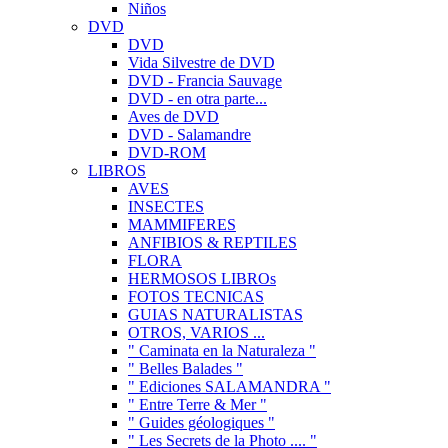
Niños
DVD
DVD
Vida Silvestre de DVD
DVD - Francia Sauvage
DVD - en otra parte...
Aves de DVD
DVD - Salamandre
DVD-ROM
LIBROS
AVES
INSECTES
MAMMIFERES
ANFIBIOS & REPTILES
FLORA
HERMOSOS LIBROs
FOTOS TECNICAS
GUIAS NATURALISTAS
OTROS, VARIOS ...
" Caminata en la Naturaleza "
" Belles Balades "
" Ediciones SALAMANDRA "
" Entre Terre & Mer "
" Guides géologiques "
" Les Secrets de la Photo .... "