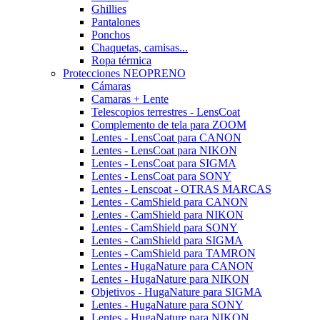
Ghillies
Pantalones
Ponchos
Chaquetas, camisas...
Ropa térmica
Protecciones NEOPRENO
Cámaras
Camaras + Lente
Telescopios terrestres - LensCoat
Complemento de tela para ZOOM
Lentes - LensCoat para CANON
Lentes - LensCoat para NIKON
Lentes - LensCoat para SIGMA
Lentes - LensCoat para SONY
Lentes - Lenscoat - OTRAS MARCAS
Lentes - CamShield para CANON
Lentes - CamShield para NIKON
Lentes - CamShield para SONY
Lentes - CamShield para SIGMA
Lentes - CamShield para TAMRON
Lentes - HugaNature para CANON
Lentes - HugaNature para NIKON
Objetivos - HugaNature para SIGMA
Lentes - HugaNature para SONY
Lentes - HugaNature para NIKON