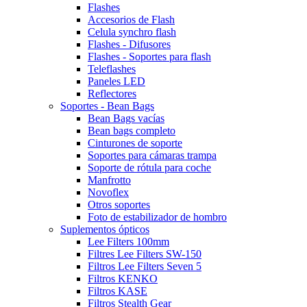
Flashes
Accesorios de Flash
Celula synchro flash
Flashes - Difusores
Flashes - Soportes para flash
Teleflashes
Paneles LED
Reflectores
Soportes - Bean Bags
Bean Bags vacías
Bean bags completo
Cinturones de soporte
Soportes para cámaras trampa
Soporte de rótula para coche
Manfrotto
Novoflex
Otros soportes
Foto de estabilizador de hombro
Suplementos ópticos
Lee Filters 100mm
Filtres Lee Filters SW-150
Filtros Lee Filters Seven 5
Filtros KENKO
Filtros KASE
Filtros Stealth Gear