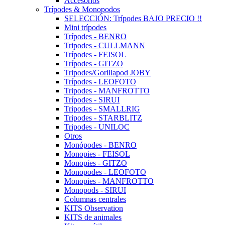
Accesorios
Trípodes & Monopodos
SELECCIÓN: Trípodes BAJO PRECIO !!
Mini trípodes
Trípodes - BENRO
Tripodes - CULLMANN
Trípodes - FEISOL
Trípodes - GITZO
Tripodes/Gorillapod JOBY
Trípodes - LEOFOTO
Tripodes - MANFROTTO
Trípodes - SIRUI
Tripodes - SMALLRIG
Tripodes - STARBLITZ
Tripodes - UNILOC
Otros
Monópodes - BENRO
Monopies - FEISOL
Monopies - GITZO
Monopodes - LEOFOTO
Monopies - MANFROTTO
Monopods - SIRUI
Columnas centrales
KITS Observation
KITS de animales