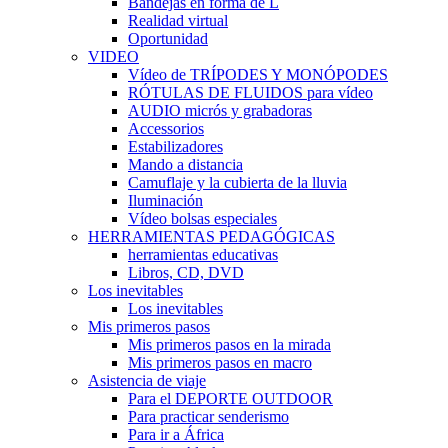
Bandejas en forma de L
Realidad virtual
Oportunidad
VIDEO
Vídeo de TRÍPODES Y MONÓPODES
RÓTULAS DE FLUIDOS para vídeo
AUDIO micrós y grabadoras
Accessorios
Estabilizadores
Mando a distancia
Camuflaje y la cubierta de la lluvia
Iluminación
Vídeo bolsas especiales
HERRAMIENTAS PEDAGÓGICAS
herramientas educativas
Libros, CD, DVD
Los inevitables
Los inevitables
Mis primeros pasos
Mis primeros pasos en la mirada
Mis primeros pasos en macro
Asistencia de viaje
Para el DEPORTE OUTDOOR
Para practicar senderismo
Para ir a África