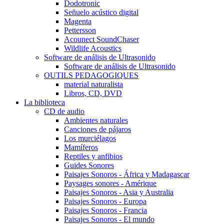
Dodotronic
Señuelo acústico digital
Magenta
Pettersson
Acounect SoundChaser
Wildlife Acoustics
Software de análisis de Ultrasonido
Software de análisis de Ultrasonido
OUTILS PEDAGOGIQUES
material naturalista
Libros, CD, DVD
La biblioteca
CD de audio
Ambientes naturales
Canciones de pájaros
Los murciélagos
Mamíferos
Reptiles y anfibios
Guides Sonores
Paisajes Sonoros - África y Madagascar
Paysages sonores - Amérique
Paisajes Sonoros - Asia y Australia
Paisajes Sonoros - Europa
Paisajes Sonoros - Francia
Paisajes Sonoros - El mundo