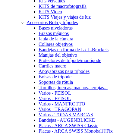
Kits versátiles
KITS de macrofotografía
KITS Video
KITS Viajes y viajes de luz
Accesorios Bola y trípodes
Bases niveladoras
Brazos mágicos
Jaula de la cámara
Collares objetivos
Bandejas en forma de L / L-Brackets
Manijas del objetivo
Protectores de trípode/monópode
Carriles macro
Apoyabrazos para trípodes
Bolsas de trípode
Soportes de rótula
Tornillos, tuercas, machos, terrajas...
Varios - FEISOL
Varios - FEISOL
Varios - MANFROTTO
Varios - TRAGOPAN
Varios - TODAS MARCAS
Bandejas - AUGENBLICKE
Placas - ARCA SWISS Classic
Placas - ARCA SWISS Monoball®Fix