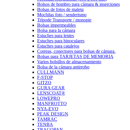
Bolsos de hombro para cámara & inserciones
Bolsas de fotos de maleta
Mochilas foto / senderismo
Trípode Transporte / monopie
Bolsas impermeables
Bolsa para la cámara
Estuches para lentes
Estuches para binoculares
Estuches para catalejos
Correas, conectores para bolsas de cámara.
Bolsas para TARJETAS DE MEMORIA
Varios bolsillos de almacenamiento
Bolsa de la cámara antirrobo
CULLMANN
F-STOP
GITZO
GURA GEAR
LENSCOAT®
LOWEPRO
MANFROTTO
NYA-EVO
PEAK DESIGN
TAMRAC
TENBA
TRAGOPAN