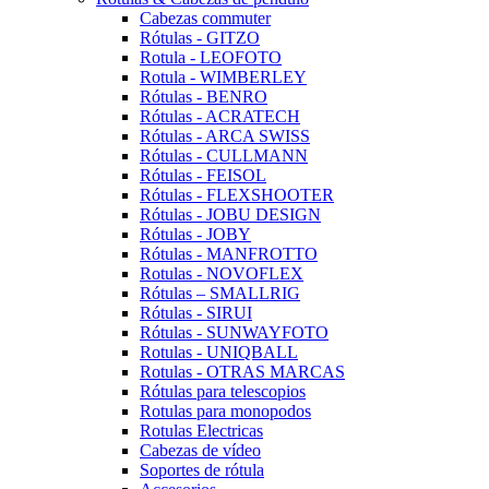
Cabezas commuter
Rótulas - GITZO
Rotula - LEOFOTO
Rotula - WIMBERLEY
Rótulas - BENRO
Rótulas - ACRATECH
Rótulas - ARCA SWISS
Rótulas - CULLMANN
Rótulas - FEISOL
Rótulas - FLEXSHOOTER
Rótulas - JOBU DESIGN
Rótulas - JOBY
Rótulas - MANFROTTO
Rotulas - NOVOFLEX
Rótulas – SMALLRIG
Rótulas - SIRUI
Rótulas - SUNWAYFOTO
Rotulas - UNIQBALL
Rotulas - OTRAS MARCAS
Rótulas para telescopios
Rotulas para monopodos
Rotulas Electricas
Cabezas de vídeo
Soportes de rótula