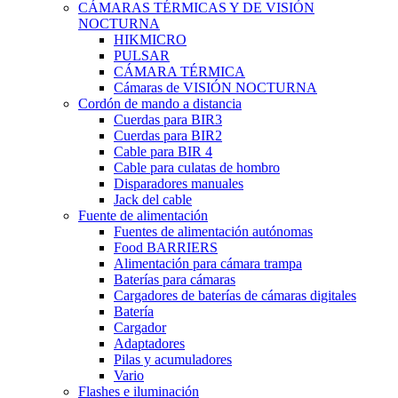
CÁMARAS TÉRMICAS Y DE VISIÓN
NOCTURNA
HIKMICRO
PULSAR
CÁMARA TÉRMICA
Cámaras de VISIÓN NOCTURNA
Cordón de mando a distancia
Cuerdas para BIR3
Cuerdas para BIR2
Cable para BIR 4
Cable para culatas de hombro
Disparadores manuales
Jack del cable
Fuente de alimentación
Fuentes de alimentación autónomas
Food BARRIERS
Alimentación para cámara trampa
Baterías para cámaras
Cargadores de baterías de cámaras digitales
Batería
Cargador
Adaptadores
Pilas y acumuladores
Vario
Flashes e iluminación