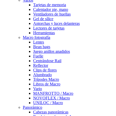
Varios
Tarjetas de memoria
Calentador pie, mano
Ventiladores de huellas
Gel de sílice
Antorchas y luces delanteras
Lectores de tarjetas
Herramientas
Macro fotografía
Lentes
Bean bags
Juego anillos anadidos
Fuelle
Centrándose Rail
Reflector
Clips de flores
Alumbrado
Trípodes Macro
Libros de Macro
Vario
MANFROTTO / Macro
NOVOFLEX / Macro
UNILOC / Macro
Panorámico
Cabezas panorámicas