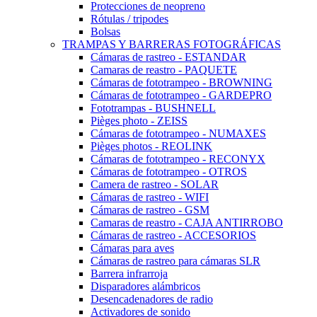
Protecciones de neopreno
Rótulas / tripodes
Bolsas
TRAMPAS Y BARRERAS FOTOGRÁFICAS
Cámaras de rastreo - ESTANDAR
Camaras de reastro - PAQUETE
Cámaras de fototrampeo - BROWNING
Cámaras de fototrampeo - GARDEPRO
Fototrampas - BUSHNELL
Pièges photo - ZEISS
Cámaras de fototrampeo - NUMAXES
Pièges photos - REOLINK
Cámaras de fototrampeo - RECONYX
Cámaras de fototrampeo - OTROS
Camera de rastreo - SOLAR
Cámaras de rastreo - WIFI
Cámaras de rastreo - GSM
Camaras de reastro - CAJA ANTIRROBO
Cámaras de rastreo - ACCESORIOS
Cámaras para aves
Cámaras de rastreo para cámaras SLR
Barrera infrarroja
Disparadores alámbricos
Desencadenadores de radio
Activadores de sonido