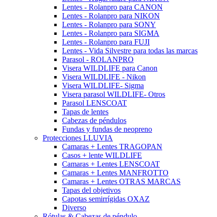
Lentes - Rolanpro para CANON
Lentes - Rolanpro para NIKON
Lentes - Rolanpro para SONY
Lentes - Rolanpro para SIGMA
Lentes - Rolanpro para FUJI
Lentes - Vida Silvestre para todas las marcas
Parasol - ROLANPRO
Visera WILDLIFE para Canon
Visera WILDLIFE - Nikon
Visera WILDLIFE- Sigma
Visera parasol WILDLIFE- Otros
Parasol LENSCOAT
Tapas de lentes
Cabezas de péndulos
Fundas y fundas de neopreno
Protecciones LLUVIA
Camaras + Lentes TRAGOPAN
Casos + lente WILDLIFE
Camaras + Lentes LENSCOAT
Camaras + Lentes MANFROTTO
Camaras + Lentes OTRAS MARCAS
Tapas del objetivos
Capotas semirrígidas OXAZ
Diverso
Rótulas & Cabezas de péndulo