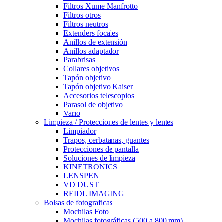
Filtros Xume Manfrotto
Filtros otros
Filtros neutros
Extenders focales
Anillos de extensión
Anillos adaptador
Parabrisas
Collares objetivos
Tapón objetivo
Tapón objetivo Kaiser
Accesorios telescopios
Parasol de objetivo
Vario
Limpieza / Protecciones de lentes y lentes
Limpiador
Trapos, cerbatanas, guantes
Protecciones de pantalla
Soluciones de limpieza
KINETRONICS
LENSPEN
VD DUST
REIDL IMAGING
Bolsas de fotograficas
Mochilas Foto
Mochilas fotográficas (500 a 800 mm)