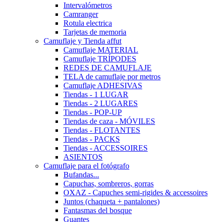
Intervalómetros
Camranger
Rotula electrica
Tarjetas de memoria
Camuflaje y Tienda affut
Camuflaje MATERIAL
Camuflaje TRÍPODES
REDES DE CAMUFLAJE
TELA de camuflaje por metros
Camuflaje ADHESIVAS
Tiendas - 1 LUGAR
Tiendas - 2 LUGARES
Tiendas - POP-UP
Tiendas de caza - MÓVILES
Tiendas - FLOTANTES
Tiendas - PACKS
Tiendas - ACCESSOIRES
ASIENTOS
Camuflaje para el fotógrafo
Bufandas...
Capuchas, sombreros, gorras
OXAZ - Capuches semi-rigides & accessoires
Juntos (chaqueta + pantalones)
Fantasmas del bosque
Guantes