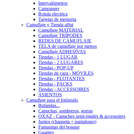
Intervalómetros
Camranger
Rotula electrica
Tarjetas de memoria
Camuflaje y Tienda affut
Camuflaje MATERIAL
Camuflaje TRÍPODES
REDES DE CAMUFLAJE
TELA de camuflaje por metros
Camuflaje ADHESIVAS
Tiendas - 1 LUGAR
Tiendas - 2 LUGARES
Tiendas - POP-UP
Tiendas de caza - MÓVILES
Tiendas - FLOTANTES
Tiendas - PACKS
Tiendas - ACCESSOIRES
ASIENTOS
Camuflaje para el fotógrafo
Bufandas...
Capuchas, sombreros, gorras
OXAZ - Capuches semi-rigides & accessoires
Juntos (chaqueta + pantalones)
Fantasmas del bosque
Guantes