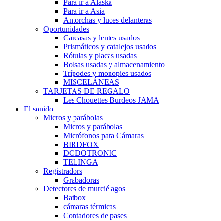
Para ir a Alaska
Para ir a Asia
Antorchas y luces delanteras
Oportunidades
Carcasas y lentes usados
Prismáticos y catalejos usados
Rótulas y placas usadas
Bolsas usadas y almacenamiento
Trípodes y monopies usados
MISCELÁNEAS
TARJETAS DE REGALO
Les Chouettes Burdeos JAMA
El sonido
Micros y parábolas
Micros y parábolas
Micrófonos para Cámaras
BIRDFOX
DODOTRONIC
TELINGA
Registradors
Grabadoras
Detectores de murciélagos
Batbox
cámaras térmicas
Contadores de pases