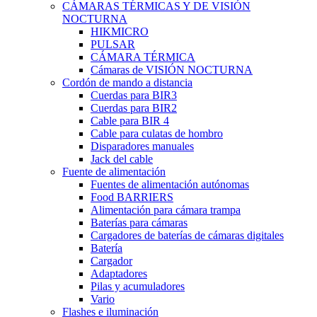
CÁMARAS TÉRMICAS Y DE VISIÓN
NOCTURNA
HIKMICRO
PULSAR
CÁMARA TÉRMICA
Cámaras de VISIÓN NOCTURNA
Cordón de mando a distancia
Cuerdas para BIR3
Cuerdas para BIR2
Cable para BIR 4
Cable para culatas de hombro
Disparadores manuales
Jack del cable
Fuente de alimentación
Fuentes de alimentación autónomas
Food BARRIERS
Alimentación para cámara trampa
Baterías para cámaras
Cargadores de baterías de cámaras digitales
Batería
Cargador
Adaptadores
Pilas y acumuladores
Vario
Flashes e iluminación