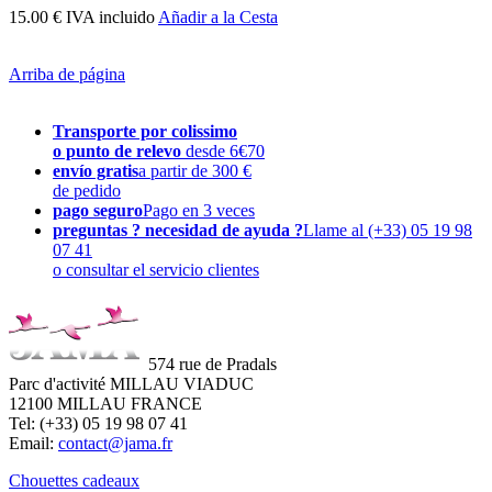
15.00 € IVA incluido
Añadir a la Cesta
Arriba de página
Transporte por colissimo
o punto de relevo
desde 6€70
envío gratis
a partir de 300 €
de pedido
pago seguro
Pago en 3 veces
preguntas ? necesidad de ayuda ?
Llame al (+33) 05 19 98
07 41
o consultar el servicio clientes
574 rue de Pradals
Parc d'activité MILLAU VIADUC
12100 MILLAU FRANCE
Tel: (+33) 05 19 98 07 41
Email:
contact@jama.fr
Chouettes cadeaux