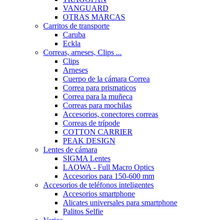
VANGUARD
OTRAS MARCAS
Carritos de transporte
Caruba
Eckla
Correas, arneses, Clips ...
Clips
Arneses
Cuerpo de la cámara Correa
Correa para prismaticos
Correa para la muñeca
Correas para mochilas
Accesorios, conectores correas
Correas de trípode
COTTON CARRIER
PEAK DESIGN
Lentes de cámara
SIGMA Lentes
LAOWA - Full Macro Optics
Accesorios para 150-600 mm
Accesorios de teléfonos inteligentes
Accesorios smartphone
Alicates universales para smartphone
Palitos Selfie