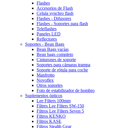
Flashes
Accesorios de Flash
Celula synchro flash
Flashes - Difusores
Flashes - Soportes para flash
Teleflashes
Paneles LED
Reflectores
Soportes - Bean Bags
Bean Bags vacías
Bean bags completo
Cinturones de soporte
Soportes para cámaras trampa
Soporte de rótula para coche
Manfrotto
Novoflex
Otros soportes
Foto de estabilizador de hombro
Suplementos ópticos
Lee Filters 100mm
Filtres Lee Filters SW-150
Filtros Lee Filters Seven 5
Filtros KENKO
Filtros KASE
Filtros Stealth Gear