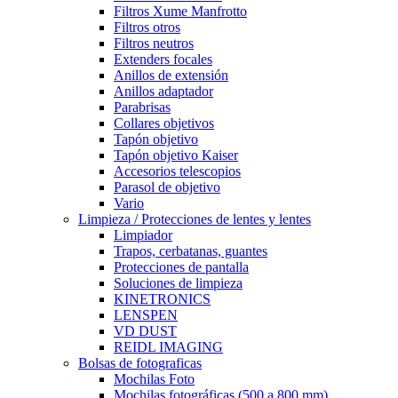
Filtros Xume Manfrotto
Filtros otros
Filtros neutros
Extenders focales
Anillos de extensión
Anillos adaptador
Parabrisas
Collares objetivos
Tapón objetivo
Tapón objetivo Kaiser
Accesorios telescopios
Parasol de objetivo
Vario
Limpieza / Protecciones de lentes y lentes
Limpiador
Trapos, cerbatanas, guantes
Protecciones de pantalla
Soluciones de limpieza
KINETRONICS
LENSPEN
VD DUST
REIDL IMAGING
Bolsas de fotograficas
Mochilas Foto
Mochilas fotográficas (500 a 800 mm)