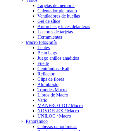
Varios
Tarjetas de memoria
Calentador pie, mano
Ventiladores de huellas
Gel de sílice
Antorchas y luces delanteras
Lectores de tarjetas
Herramientas
Macro fotografía
Lentes
Bean bags
Juego anillos anadidos
Fuelle
Centrándose Rail
Reflector
Clips de flores
Alumbrado
Trípodes Macro
Libros de Macro
Vario
MANFROTTO / Macro
NOVOFLEX / Macro
UNILOC / Macro
Panorámico
Cabezas panorámicas