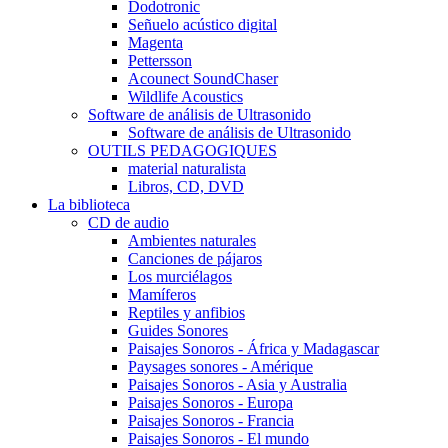
Dodotronic
Señuelo acústico digital
Magenta
Pettersson
Acounect SoundChaser
Wildlife Acoustics
Software de análisis de Ultrasonido
Software de análisis de Ultrasonido
OUTILS PEDAGOGIQUES
material naturalista
Libros, CD, DVD
La biblioteca
CD de audio
Ambientes naturales
Canciones de pájaros
Los murciélagos
Mamíferos
Reptiles y anfibios
Guides Sonores
Paisajes Sonoros - África y Madagascar
Paysages sonores - Amérique
Paisajes Sonoros - Asia y Australia
Paisajes Sonoros - Europa
Paisajes Sonoros - Francia
Paisajes Sonoros - El mundo