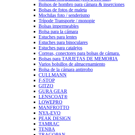
Bolsos de hombro para cámara & inserciones
Bolsas de fotos de maleta
Mochilas foto / senderismo
Trípode Transporte / monopie
Bolsas impermeables
Bolsa para la cámara
Estuches para lentes
Estuches para binoculares
Estuches para catalejos
Correas, conectores para bolsas de cámara.
Bolsas para TARJETAS DE MEMORIA
Varios bolsillos de almacenamiento
Bolsa de la cámara antirrobo
CULLMANN
F-STOP
GITZO
GURA GEAR
LENSCOAT®
LOWEPRO
MANFROTTO
NYA-EVO
PEAK DESIGN
TAMRAC
TENBA
TRAGOPAN