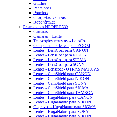
Ghillies
Pantalones
Ponchos
Chaquetas, camisas...
Ropa térmica
Protecciones NEOPRENO
Cámaras
Camaras + Lente
Telescopios terrestres - LensCoat
Complemento de tela para ZOOM
Lentes - LensCoat para CANON
Lentes - LensCoat para NIKON
Lentes - LensCoat para SIGMA
Lentes - LensCoat para SONY
Lentes - Lenscoat - OTRAS MARCAS
Lentes - CamShield para CANON
Lentes - CamShield para NIKON
Lentes - CamShield para SONY
Lentes - CamShield para SIGMA
Lentes - CamShield para TAMRON
Lentes - HugaNature para CANON
Lentes - HugaNature para NIKON
Objetivos - HugaNature para SIGMA
Lentes - HugaNature para SONY
Lentes - HugaNature para NIKON