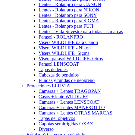
Lentes - Rolanpro para CANON
Lentes - Rolanpro para NIKON
Lentes - Rolanpro para SONY
Lentes - Rolanpro para SIGMA
Lentes - Rolanpro para FUJI
Lentes - Vida Silvestre para todas las marcas
Parasol - ROLANPRO
Visera WILDLIFE para Canon
Visera WILDLIFE - Nikon
Visera WILDLIFE- Sigma
Visera parasol WILDLIFE- Otros
Parasol LENSCOAT
Tapas de lentes
Cabezas de péndulos
Fundas y fundas de neopreno
Protecciones LLUVIA
Camaras + Lentes TRAGOPAN
Casos + lente WILDLIFE
Camaras + Lentes LENSCOAT
Camaras + Lentes MANFROTTO
Camaras + Lentes OTRAS MARCAS
Tapas del objetivos
Capotas semirrígidas OXAZ
Diverso
Rótulas & Cabezas de péndulo