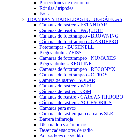
Protecciones de neopreno
Rótulas / tripodes
Bolsas
TRAMPAS Y BARRERAS FOTOGRÁFICAS
Cámaras de rastreo - ESTANDAR
Camaras de reastro - PAQUETE
Cámaras de fototrampeo - BROWNING
Cámaras de fototrampeo - GARDEPRO
Fototrampas - BUSHNELL
Pièges photo - ZEISS
Cámaras de fototrampeo - NUMAXES
Pièges photos - REOLINK
Cámaras de fototrampeo - RECONYX
Cámaras de fototrampeo - OTROS
Camera de rastreo - SOLAR
Cámaras de rastreo - WIFI
Cámaras de rastreo - GSM
Camaras de reastro - CAJA ANTIRROBO
Cámaras de rastreo - ACCESORIOS
Cámaras para aves
Cámaras de rastreo para cámaras SLR
Barrera infrarroja
Disparadores alámbricos
Desencadenadores de radio
Activadores de sonido