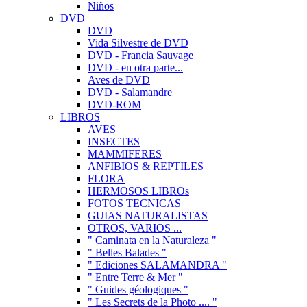
Niños
DVD
DVD
Vida Silvestre de DVD
DVD - Francia Sauvage
DVD - en otra parte...
Aves de DVD
DVD - Salamandre
DVD-ROM
LIBROS
AVES
INSECTES
MAMMIFERES
ANFIBIOS & REPTILES
FLORA
HERMOSOS LIBROs
FOTOS TECNICAS
GUIAS NATURALISTAS
OTROS, VARIOS ...
" Caminata en la Naturaleza "
" Belles Balades "
" Ediciones SALAMANDRA "
" Entre Terre & Mer "
" Guides géologiques "
" Les Secrets de la Photo .... "