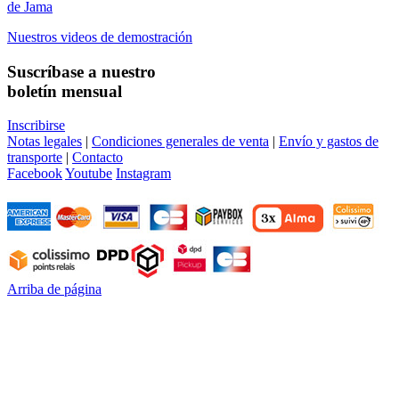
de Jama
Nuestros videos de demostración
Suscríbase a nuestro
boletín mensual
Inscribirse
Notas legales
|
Condiciones generales de venta
|
Envío y gastos de
transporte
|
Contacto
Facebook
Youtube
Instagram
Arriba de página