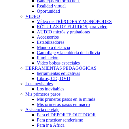
Bandejas en forma de L
Realidad virtual
Oportunidad
VIDEO
Vídeo de TRÍPODES Y MONÓPODES
RÓTULAS DE FLUIDOS para vídeo
AUDIO micrós y grabadoras
Accessorios
Estabilizadores
Mando a distancia
Camuflaje y la cubierta de la lluvia
Iluminación
Vídeo bolsas especiales
HERRAMIENTAS PEDAGÓGICAS
herramientas educativas
Libros, CD, DVD
Los inevitables
Los inevitables
Mis primeros pasos
Mis primeros pasos en la mirada
Mis primeros pasos en macro
Asistencia de viaje
Para el DEPORTE OUTDOOR
Para practicar senderismo
Para ir a África