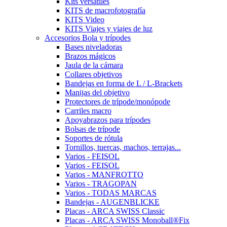
Kits versátiles
KITS de macrofotografía
KITS Video
KITS Viajes y viajes de luz
Accesorios Bola y trípodes
Bases niveladoras
Brazos mágicos
Jaula de la cámara
Collares objetivos
Bandejas en forma de L / L-Brackets
Manijas del objetivo
Protectores de trípode/monópode
Carriles macro
Apoyabrazos para trípodes
Bolsas de trípode
Soportes de rótula
Tornillos, tuercas, machos, terrajas...
Varios - FEISOL
Varios - FEISOL
Varios - MANFROTTO
Varios - TRAGOPAN
Varios - TODAS MARCAS
Bandejas - AUGENBLICKE
Placas - ARCA SWISS Classic
Placas - ARCA SWISS Monoball®Fix