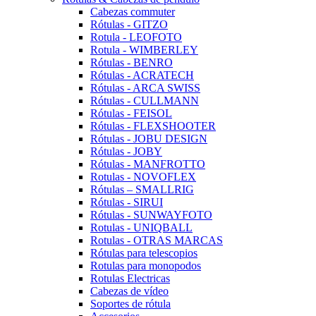
Cabezas commuter
Rótulas - GITZO
Rotula - LEOFOTO
Rotula - WIMBERLEY
Rótulas - BENRO
Rótulas - ACRATECH
Rótulas - ARCA SWISS
Rótulas - CULLMANN
Rótulas - FEISOL
Rótulas - FLEXSHOOTER
Rótulas - JOBU DESIGN
Rótulas - JOBY
Rótulas - MANFROTTO
Rotulas - NOVOFLEX
Rótulas – SMALLRIG
Rótulas - SIRUI
Rótulas - SUNWAYFOTO
Rotulas - UNIQBALL
Rotulas - OTRAS MARCAS
Rótulas para telescopios
Rotulas para monopodos
Rotulas Electricas
Cabezas de vídeo
Soportes de rótula