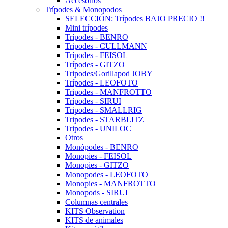
Accesorios
Trípodes & Monopodos
SELECCIÓN: Trípodes BAJO PRECIO !!
Mini trípodes
Trípodes - BENRO
Tripodes - CULLMANN
Trípodes - FEISOL
Trípodes - GITZO
Tripodes/Gorillapod JOBY
Trípodes - LEOFOTO
Tripodes - MANFROTTO
Trípodes - SIRUI
Tripodes - SMALLRIG
Tripodes - STARBLITZ
Tripodes - UNILOC
Otros
Monópodes - BENRO
Monopies - FEISOL
Monopies - GITZO
Monopodes - LEOFOTO
Monopies - MANFROTTO
Monopods - SIRUI
Columnas centrales
KITS Observation
KITS de animales