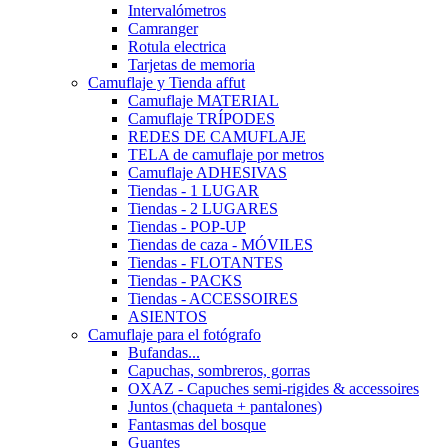
Intervalómetros
Camranger
Rotula electrica
Tarjetas de memoria
Camuflaje y Tienda affut
Camuflaje MATERIAL
Camuflaje TRÍPODES
REDES DE CAMUFLAJE
TELA de camuflaje por metros
Camuflaje ADHESIVAS
Tiendas - 1 LUGAR
Tiendas - 2 LUGARES
Tiendas - POP-UP
Tiendas de caza - MÓVILES
Tiendas - FLOTANTES
Tiendas - PACKS
Tiendas - ACCESSOIRES
ASIENTOS
Camuflaje para el fotógrafo
Bufandas...
Capuchas, sombreros, gorras
OXAZ - Capuches semi-rigides & accessoires
Juntos (chaqueta + pantalones)
Fantasmas del bosque
Guantes