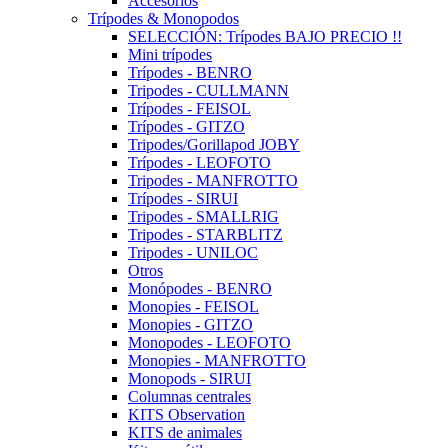
Accesorios
Trípodes & Monopodos
SELECCIÓN: Trípodes BAJO PRECIO !!
Mini trípodes
Trípodes - BENRO
Tripodes - CULLMANN
Trípodes - FEISOL
Trípodes - GITZO
Tripodes/Gorillapod JOBY
Trípodes - LEOFOTO
Tripodes - MANFROTTO
Trípodes - SIRUI
Tripodes - SMALLRIG
Tripodes - STARBLITZ
Tripodes - UNILOC
Otros
Monópodes - BENRO
Monopies - FEISOL
Monopies - GITZO
Monopodes - LEOFOTO
Monopies - MANFROTTO
Monopods - SIRUI
Columnas centrales
KITS Observation
KITS de animales