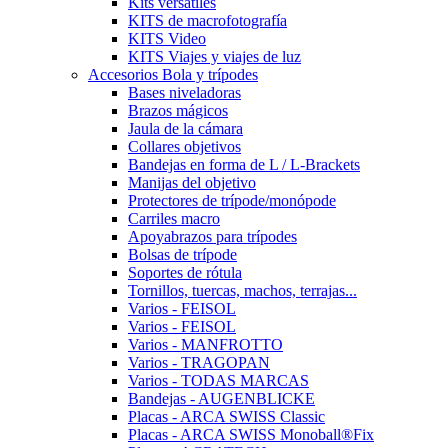
Kits versátiles
KITS de macrofotografía
KITS Video
KITS Viajes y viajes de luz
Accesorios Bola y trípodes
Bases niveladoras
Brazos mágicos
Jaula de la cámara
Collares objetivos
Bandejas en forma de L / L-Brackets
Manijas del objetivo
Protectores de trípode/monópode
Carriles macro
Apoyabrazos para trípodes
Bolsas de trípode
Soportes de rótula
Tornillos, tuercas, machos, terrajas...
Varios - FEISOL
Varios - FEISOL
Varios - MANFROTTO
Varios - TRAGOPAN
Varios - TODAS MARCAS
Bandejas - AUGENBLICKE
Placas - ARCA SWISS Classic
Placas - ARCA SWISS Monoball®Fix