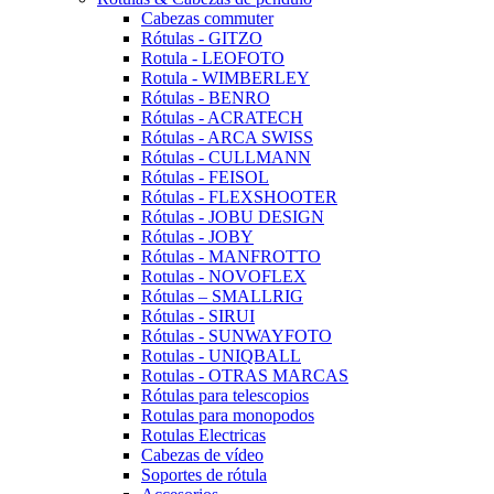
Cabezas commuter
Rótulas - GITZO
Rotula - LEOFOTO
Rotula - WIMBERLEY
Rótulas - BENRO
Rótulas - ACRATECH
Rótulas - ARCA SWISS
Rótulas - CULLMANN
Rótulas - FEISOL
Rótulas - FLEXSHOOTER
Rótulas - JOBU DESIGN
Rótulas - JOBY
Rótulas - MANFROTTO
Rotulas - NOVOFLEX
Rótulas – SMALLRIG
Rótulas - SIRUI
Rótulas - SUNWAYFOTO
Rotulas - UNIQBALL
Rotulas - OTRAS MARCAS
Rótulas para telescopios
Rotulas para monopodos
Rotulas Electricas
Cabezas de vídeo
Soportes de rótula