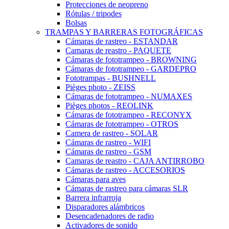
Protecciones de neopreno
Rótulas / tripodes
Bolsas
TRAMPAS Y BARRERAS FOTOGRÁFICAS
Cámaras de rastreo - ESTANDAR
Camaras de reastro - PAQUETE
Cámaras de fototrampeo - BROWNING
Cámaras de fototrampeo - GARDEPRO
Fototrampas - BUSHNELL
Pièges photo - ZEISS
Cámaras de fototrampeo - NUMAXES
Pièges photos - REOLINK
Cámaras de fototrampeo - RECONYX
Cámaras de fototrampeo - OTROS
Camera de rastreo - SOLAR
Cámaras de rastreo - WIFI
Cámaras de rastreo - GSM
Camaras de reastro - CAJA ANTIRROBO
Cámaras de rastreo - ACCESORIOS
Cámaras para aves
Cámaras de rastreo para cámaras SLR
Barrera infrarroja
Disparadores alámbricos
Desencadenadores de radio
Activadores de sonido