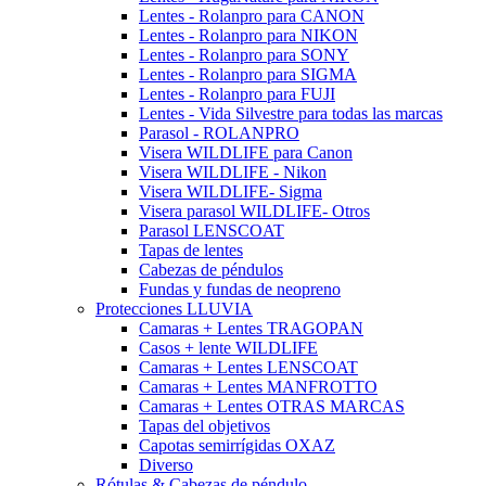
Lentes - Rolanpro para CANON
Lentes - Rolanpro para NIKON
Lentes - Rolanpro para SONY
Lentes - Rolanpro para SIGMA
Lentes - Rolanpro para FUJI
Lentes - Vida Silvestre para todas las marcas
Parasol - ROLANPRO
Visera WILDLIFE para Canon
Visera WILDLIFE - Nikon
Visera WILDLIFE- Sigma
Visera parasol WILDLIFE- Otros
Parasol LENSCOAT
Tapas de lentes
Cabezas de péndulos
Fundas y fundas de neopreno
Protecciones LLUVIA
Camaras + Lentes TRAGOPAN
Casos + lente WILDLIFE
Camaras + Lentes LENSCOAT
Camaras + Lentes MANFROTTO
Camaras + Lentes OTRAS MARCAS
Tapas del objetivos
Capotas semirrígidas OXAZ
Diverso
Rótulas & Cabezas de péndulo