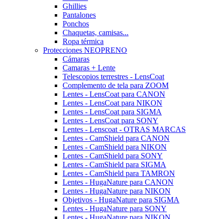
Ghillies
Pantalones
Ponchos
Chaquetas, camisas...
Ropa térmica
Protecciones NEOPRENO
Cámaras
Camaras + Lente
Telescopios terrestres - LensCoat
Complemento de tela para ZOOM
Lentes - LensCoat para CANON
Lentes - LensCoat para NIKON
Lentes - LensCoat para SIGMA
Lentes - LensCoat para SONY
Lentes - Lenscoat - OTRAS MARCAS
Lentes - CamShield para CANON
Lentes - CamShield para NIKON
Lentes - CamShield para SONY
Lentes - CamShield para SIGMA
Lentes - CamShield para TAMRON
Lentes - HugaNature para CANON
Lentes - HugaNature para NIKON
Objetivos - HugaNature para SIGMA
Lentes - HugaNature para SONY
Lentes - HugaNature para NIKON