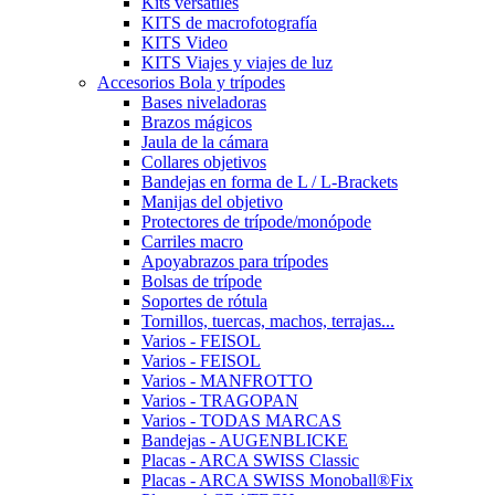
Kits versátiles
KITS de macrofotografía
KITS Video
KITS Viajes y viajes de luz
Accesorios Bola y trípodes
Bases niveladoras
Brazos mágicos
Jaula de la cámara
Collares objetivos
Bandejas en forma de L / L-Brackets
Manijas del objetivo
Protectores de trípode/monópode
Carriles macro
Apoyabrazos para trípodes
Bolsas de trípode
Soportes de rótula
Tornillos, tuercas, machos, terrajas...
Varios - FEISOL
Varios - FEISOL
Varios - MANFROTTO
Varios - TRAGOPAN
Varios - TODAS MARCAS
Bandejas - AUGENBLICKE
Placas - ARCA SWISS Classic
Placas - ARCA SWISS Monoball®Fix