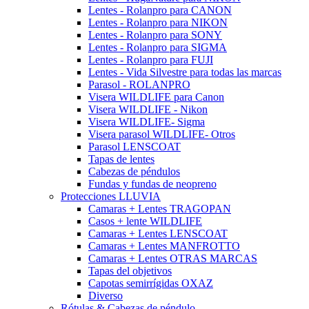
Lentes - Rolanpro para CANON
Lentes - Rolanpro para NIKON
Lentes - Rolanpro para SONY
Lentes - Rolanpro para SIGMA
Lentes - Rolanpro para FUJI
Lentes - Vida Silvestre para todas las marcas
Parasol - ROLANPRO
Visera WILDLIFE para Canon
Visera WILDLIFE - Nikon
Visera WILDLIFE- Sigma
Visera parasol WILDLIFE- Otros
Parasol LENSCOAT
Tapas de lentes
Cabezas de péndulos
Fundas y fundas de neopreno
Protecciones LLUVIA
Camaras + Lentes TRAGOPAN
Casos + lente WILDLIFE
Camaras + Lentes LENSCOAT
Camaras + Lentes MANFROTTO
Camaras + Lentes OTRAS MARCAS
Tapas del objetivos
Capotas semirrígidas OXAZ
Diverso
Rótulas & Cabezas de péndulo