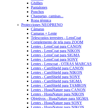
Ghillies
Pantalones
Ponchos
Chaquetas, camisas...
Ropa térmica
Protecciones NEOPRENO
Cámaras
Camaras + Lente
Telescopios terrestres - LensCoat
Complemento de tela para ZOOM
Lentes - LensCoat para CANON
Lentes - LensCoat para NIKON
Lentes - LensCoat para SIGMA
Lentes - LensCoat para SONY
Lentes - Lenscoat - OTRAS MARCAS
Lentes - CamShield para CANON
Lentes - CamShield para NIKON
Lentes - CamShield para SONY
Lentes - CamShield para SIGMA
Lentes - CamShield para TAMRON
Lentes - HugaNature para CANON
Lentes - HugaNature para NIKON
Objetivos - HugaNature para SIGMA
Lentes - HugaNature para SONY
Lentes - HugaNature para NIKON