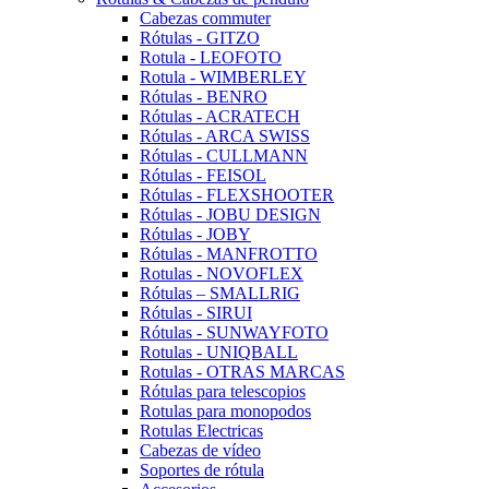
Cabezas commuter
Rótulas - GITZO
Rotula - LEOFOTO
Rotula - WIMBERLEY
Rótulas - BENRO
Rótulas - ACRATECH
Rótulas - ARCA SWISS
Rótulas - CULLMANN
Rótulas - FEISOL
Rótulas - FLEXSHOOTER
Rótulas - JOBU DESIGN
Rótulas - JOBY
Rótulas - MANFROTTO
Rotulas - NOVOFLEX
Rótulas – SMALLRIG
Rótulas - SIRUI
Rótulas - SUNWAYFOTO
Rotulas - UNIQBALL
Rotulas - OTRAS MARCAS
Rótulas para telescopios
Rotulas para monopodos
Rotulas Electricas
Cabezas de vídeo
Soportes de rótula