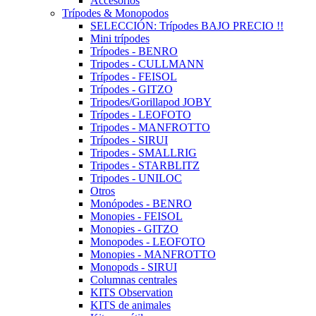
Accesorios
Trípodes & Monopodos
SELECCIÓN: Trípodes BAJO PRECIO !!
Mini trípodes
Trípodes - BENRO
Tripodes - CULLMANN
Trípodes - FEISOL
Trípodes - GITZO
Tripodes/Gorillapod JOBY
Trípodes - LEOFOTO
Tripodes - MANFROTTO
Trípodes - SIRUI
Tripodes - SMALLRIG
Tripodes - STARBLITZ
Tripodes - UNILOC
Otros
Monópodes - BENRO
Monopies - FEISOL
Monopies - GITZO
Monopodes - LEOFOTO
Monopies - MANFROTTO
Monopods - SIRUI
Columnas centrales
KITS Observation
KITS de animales