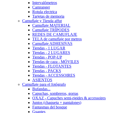
Intervalómetros
Camranger
Rotula electrica
Tarjetas de memoria
Camuflaje y Tienda affut
Camuflaje MATERIAL
Camuflaje TRÍPODES
REDES DE CAMUFLAJE
TELA de camuflaje por metros
Camuflaje ADHESIVAS
Tiendas - 1 LUGAR
Tiendas - 2 LUGARES
Tiendas - POP-UP
Tiendas de caza - MÓVILES
Tiendas - FLOTANTES
Tiendas - PACKS
Tiendas - ACCESSOIRES
ASIENTOS
Camuflaje para el fotógrafo
Bufandas...
Capuchas, sombreros, gorras
OXAZ - Capuches semi-rigides & accessoires
Juntos (chaqueta + pantalones)
Fantasmas del bosque
Guantes