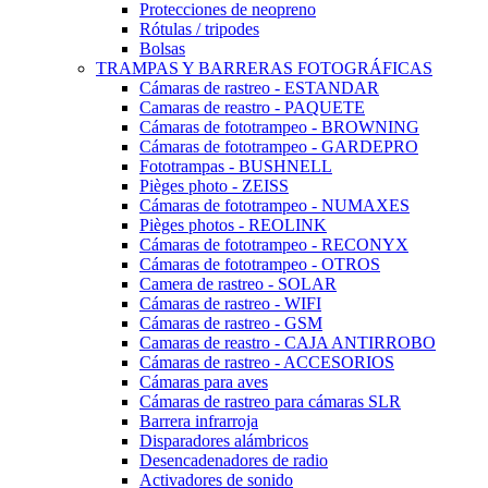
Protecciones de neopreno
Rótulas / tripodes
Bolsas
TRAMPAS Y BARRERAS FOTOGRÁFICAS
Cámaras de rastreo - ESTANDAR
Camaras de reastro - PAQUETE
Cámaras de fototrampeo - BROWNING
Cámaras de fototrampeo - GARDEPRO
Fototrampas - BUSHNELL
Pièges photo - ZEISS
Cámaras de fototrampeo - NUMAXES
Pièges photos - REOLINK
Cámaras de fototrampeo - RECONYX
Cámaras de fototrampeo - OTROS
Camera de rastreo - SOLAR
Cámaras de rastreo - WIFI
Cámaras de rastreo - GSM
Camaras de reastro - CAJA ANTIRROBO
Cámaras de rastreo - ACCESORIOS
Cámaras para aves
Cámaras de rastreo para cámaras SLR
Barrera infrarroja
Disparadores alámbricos
Desencadenadores de radio
Activadores de sonido