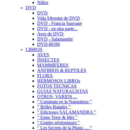
Niños
DVD
DVD
Vida Silvestre de DVD
DVD - Francia Sauvage
DVD - en otra parte...
Aves de DVD
DVD - Salamandre
DVD-ROM
LIBROS
AVES
INSECTES
MAMMIFERES
ANFIBIOS & REPTILES
FLORA
HERMOSOS LIBROs
FOTOS TECNICAS
GUIAS NATURALISTAS
OTROS, VARIOS ...
" Caminata en la Naturaleza "
" Belles Balades "
" Ediciones SALAMANDRA "
" Entre Terre & Mer "
" Guides géologiques "
" Les Secrets de la Photo .... "