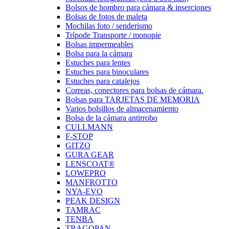
Bolsos de hombro para cámara & inserciones
Bolsas de fotos de maleta
Mochilas foto / senderismo
Trípode Transporte / monopie
Bolsas impermeables
Bolsa para la cámara
Estuches para lentes
Estuches para binoculares
Estuches para catalejos
Correas, conectores para bolsas de cámara.
Bolsas para TARJETAS DE MEMORIA
Varios bolsillos de almacenamiento
Bolsa de la cámara antirrobo
CULLMANN
F-STOP
GITZO
GURA GEAR
LENSCOAT®
LOWEPRO
MANFROTTO
NYA-EVO
PEAK DESIGN
TAMRAC
TENBA
TRAGOPAN