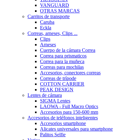
VANGUARD
OTRAS MARCAS
Carritos de transporte
Caruba
Eckla
Correas, arneses, Clips ...
Clips
Arneses
Cuerpo de la cámara Correa
Correa para prismaticos
Correa para la muñeca
Correas para mochilas
Accesorios, conectores correas
Correas de trípode
COTTON CARRIER
PEAK DESIGN
Lentes de cámara
SIGMA Lentes
LAOWA - Full Macro Optics
Accesorios para 150-600 mm
Accesorios de teléfonos inteligentes
Accesorios smartphone
Alicates universales para smartphone
Palitos Selfie