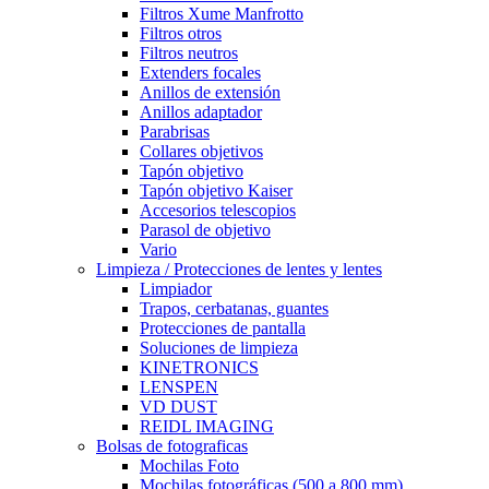
Filtros Xume Manfrotto
Filtros otros
Filtros neutros
Extenders focales
Anillos de extensión
Anillos adaptador
Parabrisas
Collares objetivos
Tapón objetivo
Tapón objetivo Kaiser
Accesorios telescopios
Parasol de objetivo
Vario
Limpieza / Protecciones de lentes y lentes
Limpiador
Trapos, cerbatanas, guantes
Protecciones de pantalla
Soluciones de limpieza
KINETRONICS
LENSPEN
VD DUST
REIDL IMAGING
Bolsas de fotograficas
Mochilas Foto
Mochilas fotográficas (500 a 800 mm)