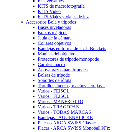
Kits versátiles
KITS de macrofotografía
KITS Video
KITS Viajes y viajes de luz
Accesorios Bola y trípodes
Bases niveladoras
Brazos mágicos
Jaula de la cámara
Collares objetivos
Bandejas en forma de L / L-Brackets
Manijas del objetivo
Protectores de trípode/monópode
Carriles macro
Apoyabrazos para trípodes
Bolsas de trípode
Soportes de rótula
Tornillos, tuercas, machos, terrajas...
Varios - FEISOL
Varios - FEISOL
Varios - MANFROTTO
Varios - TRAGOPAN
Varios - TODAS MARCAS
Bandejas - AUGENBLICKE
Placas - ARCA SWISS Classic
Placas - ARCA SWISS Monoball®Fix