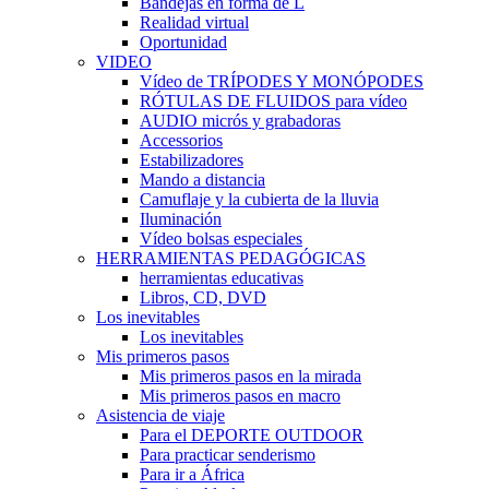
Bandejas en forma de L
Realidad virtual
Oportunidad
VIDEO
Vídeo de TRÍPODES Y MONÓPODES
RÓTULAS DE FLUIDOS para vídeo
AUDIO micrós y grabadoras
Accessorios
Estabilizadores
Mando a distancia
Camuflaje y la cubierta de la lluvia
Iluminación
Vídeo bolsas especiales
HERRAMIENTAS PEDAGÓGICAS
herramientas educativas
Libros, CD, DVD
Los inevitables
Los inevitables
Mis primeros pasos
Mis primeros pasos en la mirada
Mis primeros pasos en macro
Asistencia de viaje
Para el DEPORTE OUTDOOR
Para practicar senderismo
Para ir a África