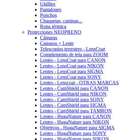
Ghillies
Pantalones
Ponchos
Chaquetas, camisas...
Ropa térmica
Protecciones NEOPRENO
Cámaras
Camaras + Lente
Telescopios terrestres - LensCoat
Complemento de tela para ZOOM
Lentes - LensCoat para CANON
Lentes - LensCoat para NIKON
Lentes - LensCoat para SIGMA
Lentes - LensCoat para SONY
Lentes - Lenscoat - OTRAS MARCAS
Lentes - CamShield para CANON
Lentes - CamShield para NIKON
Lentes - CamShield para SONY
Lentes - CamShield para SIGMA
Lentes - CamShield para TAMRON
Lentes - HugaNature para CANON
Lentes - HugaNature para NIKON
Objetivos - HugaNature para SIGMA
Lentes - HugaNature para SONY
Lentes - HugaNature para NIKON