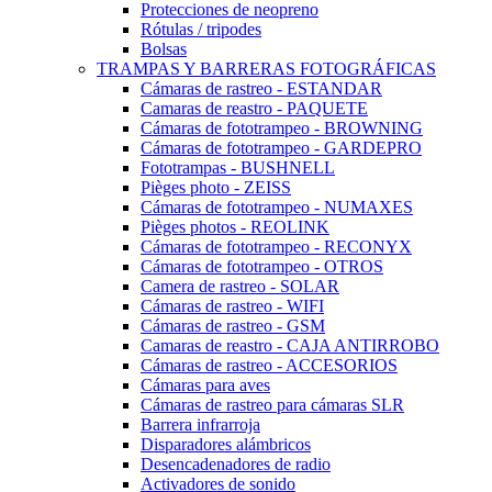
Protecciones de neopreno
Rótulas / tripodes
Bolsas
TRAMPAS Y BARRERAS FOTOGRÁFICAS
Cámaras de rastreo - ESTANDAR
Camaras de reastro - PAQUETE
Cámaras de fototrampeo - BROWNING
Cámaras de fototrampeo - GARDEPRO
Fototrampas - BUSHNELL
Pièges photo - ZEISS
Cámaras de fototrampeo - NUMAXES
Pièges photos - REOLINK
Cámaras de fototrampeo - RECONYX
Cámaras de fototrampeo - OTROS
Camera de rastreo - SOLAR
Cámaras de rastreo - WIFI
Cámaras de rastreo - GSM
Camaras de reastro - CAJA ANTIRROBO
Cámaras de rastreo - ACCESORIOS
Cámaras para aves
Cámaras de rastreo para cámaras SLR
Barrera infrarroja
Disparadores alámbricos
Desencadenadores de radio
Activadores de sonido