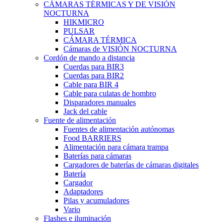
CÁMARAS TÉRMICAS Y DE VISIÓN
NOCTURNA
HIKMICRO
PULSAR
CÁMARA TÉRMICA
Cámaras de VISIÓN NOCTURNA
Cordón de mando a distancia
Cuerdas para BIR3
Cuerdas para BIR2
Cable para BIR 4
Cable para culatas de hombro
Disparadores manuales
Jack del cable
Fuente de alimentación
Fuentes de alimentación autónomas
Food BARRIERS
Alimentación para cámara trampa
Baterías para cámaras
Cargadores de baterías de cámaras digitales
Batería
Cargador
Adaptadores
Pilas y acumuladores
Vario
Flashes e iluminación