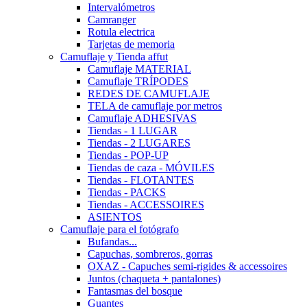
Intervalómetros
Camranger
Rotula electrica
Tarjetas de memoria
Camuflaje y Tienda affut
Camuflaje MATERIAL
Camuflaje TRÍPODES
REDES DE CAMUFLAJE
TELA de camuflaje por metros
Camuflaje ADHESIVAS
Tiendas - 1 LUGAR
Tiendas - 2 LUGARES
Tiendas - POP-UP
Tiendas de caza - MÓVILES
Tiendas - FLOTANTES
Tiendas - PACKS
Tiendas - ACCESSOIRES
ASIENTOS
Camuflaje para el fotógrafo
Bufandas...
Capuchas, sombreros, gorras
OXAZ - Capuches semi-rigides & accessoires
Juntos (chaqueta + pantalones)
Fantasmas del bosque
Guantes