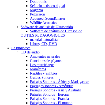
Dodotronic
Señuelo acústico digital
Magenta
Pettersson
Acounect SoundChaser
Wildlife Acoustics
Software de análisis de Ultrasonido
Software de análisis de Ultrasonido
OUTILS PEDAGOGIQUES
material naturalista
Libros, CD, DVD
La biblioteca
CD de audio
Ambientes naturales
Canciones de pájaros
Los murciélagos
Mamíferos
Reptiles y anfibios
Guides Sonores
Paisajes Sonoros - África y Madagascar
Paysages sonores - Amérique
Paisajes Sonoros - Asia y Australia
Paisajes Sonoros - Europa
Paisajes Sonoros - Francia
Paisajes Sonoros - El mundo