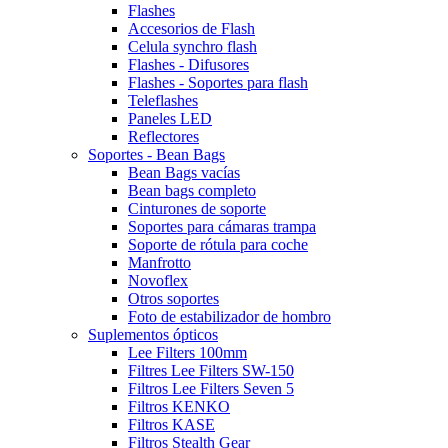
Flashes
Accesorios de Flash
Celula synchro flash
Flashes - Difusores
Flashes - Soportes para flash
Teleflashes
Paneles LED
Reflectores
Soportes - Bean Bags
Bean Bags vacías
Bean bags completo
Cinturones de soporte
Soportes para cámaras trampa
Soporte de rótula para coche
Manfrotto
Novoflex
Otros soportes
Foto de estabilizador de hombro
Suplementos ópticos
Lee Filters 100mm
Filtres Lee Filters SW-150
Filtros Lee Filters Seven 5
Filtros KENKO
Filtros KASE
Filtros Stealth Gear