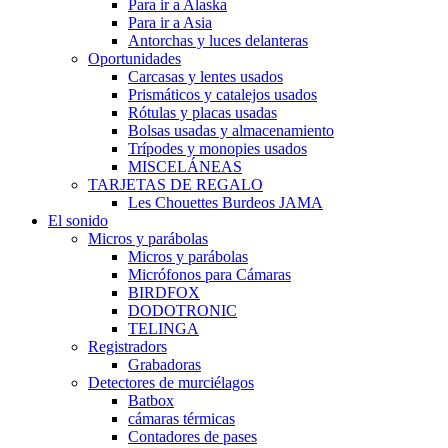
Para ir a Alaska
Para ir a Asia
Antorchas y luces delanteras
Oportunidades
Carcasas y lentes usados
Prismáticos y catalejos usados
Rótulas y placas usadas
Bolsas usadas y almacenamiento
Trípodes y monopies usados
MISCELÁNEAS
TARJETAS DE REGALO
Les Chouettes Burdeos JAMA
El sonido
Micros y parábolas
Micros y parábolas
Micrófonos para Cámaras
BIRDFOX
DODOTRONIC
TELINGA
Registradors
Grabadoras
Detectores de murciélagos
Batbox
cámaras térmicas
Contadores de pases