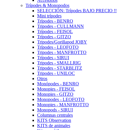
Accesorios
Trípodes & Monopodos
SELECCIÓN: Trípodes BAJO PRECIO !!
Mini trípodes
Trípodes - BENRO
Tripodes - CULLMANN
Trípodes - FEISOL
Trípodes - GITZO
Tripodes/Gorillapod JOBY
Trípodes - LEOFOTO
Tripodes - MANFROTTO
Trípodes - SIRUI
Tripodes - SMALLRIG
Tripodes - STARBLITZ
Tripodes - UNILOC
Otros
Monópodes - BENRO
Monopies - FEISOL
Monopies - GITZO
Monopodes - LEOFOTO
Monopies - MANFROTTO
Monopods - SIRUI
Columnas centrales
KITS Observation
KITS de animales