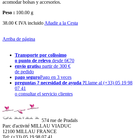
acomodar bolsas y accesorios.
Peso :
100.00 g
38.00 € IVA incluido
Añadir a la Cesta
Arriba de página
Transporte por colissimo
o punto de relevo
desde 6€70
envío gratis
a partir de 300 €
de pedido
pago seguro
Pago en 3 veces
preguntas ? necesidad de ayuda ?
Llame al (+33) 05 19 98
07 41
o consultar el servicio clientes
574 rue de Pradals
Parc d'activité MILLAU VIADUC
12100 MILLAU FRANCE
Tel: (+33) 05 19 98 07 41