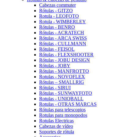
Cabezas commuter
Rótulas - GITZO
Rotula - LEOFOTO
Rotula - WIMBERLEY
Rótulas - BENRO
Rótulas - ACRATECH
Rótulas - ARCA SWISS
Rótulas - CULLMANN
Rótulas - FEISOL
Rótulas - FLEXSHOOTER
Rótulas - JOBU DESIGN
Rótulas - JOBY
Rótulas - MANFROTTO
Rotulas - NOVOFLEX
Rótulas – SMALLRIG
Rótulas - SIRUI
Rótulas - SUNWAYFOTO
Rotulas - UNIQBALL
Rotulas - OTRAS MARCAS
Rótulas para telescopios
Rotulas para monopodos
Rotulas Electricas
Cabezas de vídeo
Soportes de rótula