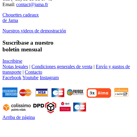
Email:
contact@jama.fr
Chouettes cadeaux
de Jama
Nuestros videos de demostración
Suscríbase a nuestro
boletín mensual
Inscribirse
Notas legales
|
Condiciones generales de venta
|
Envío y gastos de
transporte
|
Contacto
Facebook
Youtube
Instagram
Arriba de página