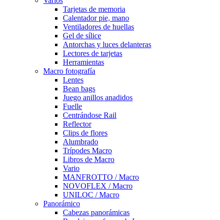
Varios
Tarjetas de memoria
Calentador pie, mano
Ventiladores de huellas
Gel de sílice
Antorchas y luces delanteras
Lectores de tarjetas
Herramientas
Macro fotografía
Lentes
Bean bags
Juego anillos anadidos
Fuelle
Centrándose Rail
Reflector
Clips de flores
Alumbrado
Trípodes Macro
Libros de Macro
Vario
MANFROTTO / Macro
NOVOFLEX / Macro
UNILOC / Macro
Panorámico
Cabezas panorámicas