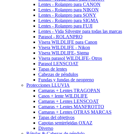
Lentes - Rolanpro para CANON
Lentes - Rolanpro para NIKON
Lentes - Rolanpro para SONY
Lentes - Rolanpro para SIGMA
Lentes - Rolanpro para FUJI
Lentes - Vida Silvestre para todas las marcas
Parasol - ROLANPRO
Visera WILDLIFE para Canon
Visera WILDLIFE - Nikon
Visera WILDLIFE- Sigma
Visera parasol WILDLIFE- Otros
Parasol LENSCOAT
Tapas de lentes
Cabezas de péndulos
Fundas y fundas de neopreno
Protecciones LLUVIA
Camaras + Lentes TRAGOPAN
Casos + lente WILDLIFE
Camaras + Lentes LENSCOAT
Camaras + Lentes MANFROTTO
Camaras + Lentes OTRAS MARCAS
Tapas del objetivos
Capotas semirrígidas OXAZ
Diverso
Rótulas & Cabezas de péndulo