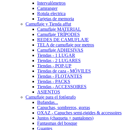
Intervalómetros
Camranger
Rotula electrica
Tarjetas de memoria
Camuflaje y Tienda affut
Camuflaje MATERIAL
Camuflaje TRÍPODES
REDES DE CAMUFLAJE
TELA de camuflaje por metros
Camuflaje ADHESIVAS
Tiendas - 1 LUGAR
Tiendas - 2 LUGARES
Tiendas - POP-UP
Tiendas de caza - MÓVILES
Tiendas - FLOTANTES
Tiendas - PACKS
Tiendas - ACCESSOIRES
ASIENTOS
Camuflaje para el fotógrafo
Bufandas...
Capuchas, sombreros, gorras
OXAZ - Capuches semi-rigides & accessoires
Juntos (chaqueta + pantalones)
Fantasmas del bosque
Guantes