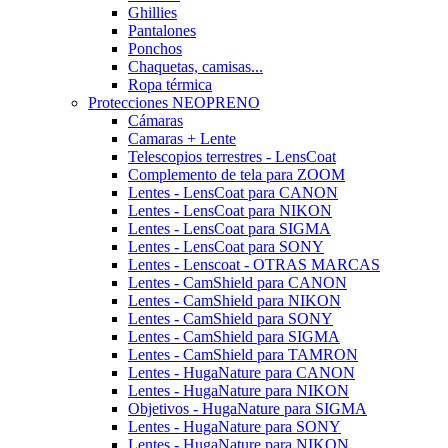
Ghillies
Pantalones
Ponchos
Chaquetas, camisas...
Ropa térmica
Protecciones NEOPRENO
Cámaras
Camaras + Lente
Telescopios terrestres - LensCoat
Complemento de tela para ZOOM
Lentes - LensCoat para CANON
Lentes - LensCoat para NIKON
Lentes - LensCoat para SIGMA
Lentes - LensCoat para SONY
Lentes - Lenscoat - OTRAS MARCAS
Lentes - CamShield para CANON
Lentes - CamShield para NIKON
Lentes - CamShield para SONY
Lentes - CamShield para SIGMA
Lentes - CamShield para TAMRON
Lentes - HugaNature para CANON
Lentes - HugaNature para NIKON
Objetivos - HugaNature para SIGMA
Lentes - HugaNature para SONY
Lentes - HugaNature para NIKON