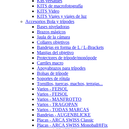
Kits versátiles
KITS de macrofotografía
KITS Video
KITS Viajes y viajes de luz
Accesorios Bola y trípodes
Bases niveladoras
Brazos mágicos
Jaula de la cámara
Collares objetivos
Bandejas en forma de L / L-Brackets
Manijas del objetivo
Protectores de trípode/monópode
Carriles macro
Apoyabrazos para trípodes
Bolsas de trípode
Soportes de rótula
Tornillos, tuercas, machos, terrajas...
Varios - FEISOL
Varios - FEISOL
Varios - MANFROTTO
Varios - TRAGOPAN
Varios - TODAS MARCAS
Bandejas - AUGENBLICKE
Placas - ARCA SWISS Classic
Placas - ARCA SWISS Monoball®Fix