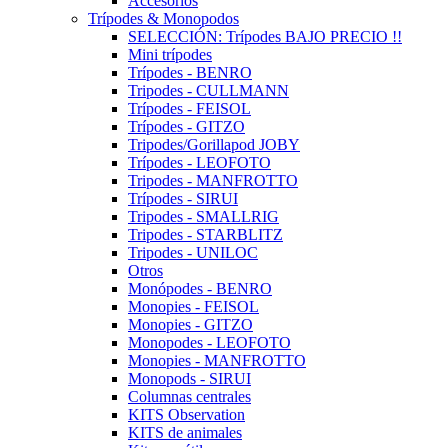
Accesorios
Trípodes & Monopodos
SELECCIÓN: Trípodes BAJO PRECIO !!
Mini trípodes
Trípodes - BENRO
Tripodes - CULLMANN
Trípodes - FEISOL
Trípodes - GITZO
Tripodes/Gorillapod JOBY
Trípodes - LEOFOTO
Tripodes - MANFROTTO
Trípodes - SIRUI
Tripodes - SMALLRIG
Tripodes - STARBLITZ
Tripodes - UNILOC
Otros
Monópodes - BENRO
Monopies - FEISOL
Monopies - GITZO
Monopodes - LEOFOTO
Monopies - MANFROTTO
Monopods - SIRUI
Columnas centrales
KITS Observation
KITS de animales