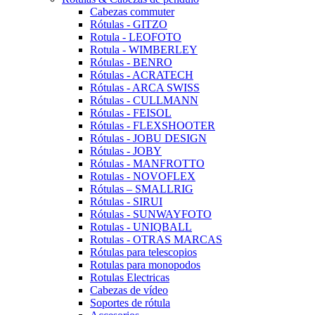
Cabezas commuter
Rótulas - GITZO
Rotula - LEOFOTO
Rotula - WIMBERLEY
Rótulas - BENRO
Rótulas - ACRATECH
Rótulas - ARCA SWISS
Rótulas - CULLMANN
Rótulas - FEISOL
Rótulas - FLEXSHOOTER
Rótulas - JOBU DESIGN
Rótulas - JOBY
Rótulas - MANFROTTO
Rotulas - NOVOFLEX
Rótulas – SMALLRIG
Rótulas - SIRUI
Rótulas - SUNWAYFOTO
Rotulas - UNIQBALL
Rotulas - OTRAS MARCAS
Rótulas para telescopios
Rotulas para monopodos
Rotulas Electricas
Cabezas de vídeo
Soportes de rótula