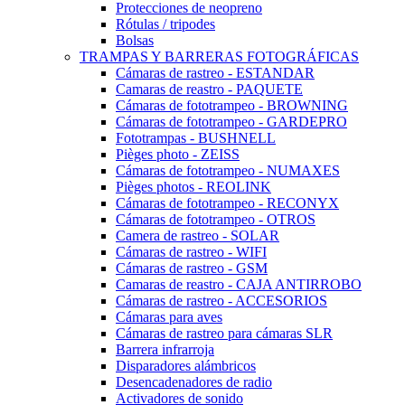
Protecciones de neopreno
Rótulas / tripodes
Bolsas
TRAMPAS Y BARRERAS FOTOGRÁFICAS
Cámaras de rastreo - ESTANDAR
Camaras de reastro - PAQUETE
Cámaras de fototrampeo - BROWNING
Cámaras de fototrampeo - GARDEPRO
Fototrampas - BUSHNELL
Pièges photo - ZEISS
Cámaras de fototrampeo - NUMAXES
Pièges photos - REOLINK
Cámaras de fototrampeo - RECONYX
Cámaras de fototrampeo - OTROS
Camera de rastreo - SOLAR
Cámaras de rastreo - WIFI
Cámaras de rastreo - GSM
Camaras de reastro - CAJA ANTIRROBO
Cámaras de rastreo - ACCESORIOS
Cámaras para aves
Cámaras de rastreo para cámaras SLR
Barrera infrarroja
Disparadores alámbricos
Desencadenadores de radio
Activadores de sonido