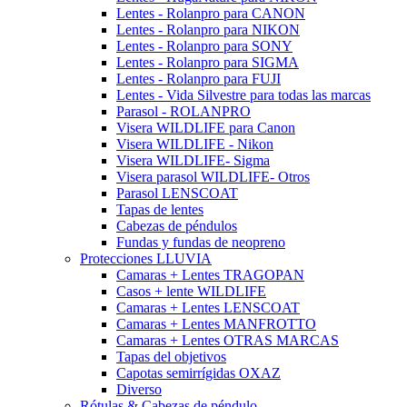
Lentes - Rolanpro para CANON
Lentes - Rolanpro para NIKON
Lentes - Rolanpro para SONY
Lentes - Rolanpro para SIGMA
Lentes - Rolanpro para FUJI
Lentes - Vida Silvestre para todas las marcas
Parasol - ROLANPRO
Visera WILDLIFE para Canon
Visera WILDLIFE - Nikon
Visera WILDLIFE- Sigma
Visera parasol WILDLIFE- Otros
Parasol LENSCOAT
Tapas de lentes
Cabezas de péndulos
Fundas y fundas de neopreno
Protecciones LLUVIA
Camaras + Lentes TRAGOPAN
Casos + lente WILDLIFE
Camaras + Lentes LENSCOAT
Camaras + Lentes MANFROTTO
Camaras + Lentes OTRAS MARCAS
Tapas del objetivos
Capotas semirrígidas OXAZ
Diverso
Rótulas & Cabezas de péndulo