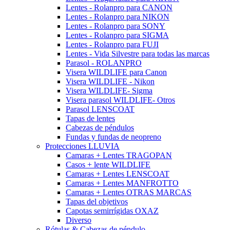
Lentes - Rolanpro para CANON
Lentes - Rolanpro para NIKON
Lentes - Rolanpro para SONY
Lentes - Rolanpro para SIGMA
Lentes - Rolanpro para FUJI
Lentes - Vida Silvestre para todas las marcas
Parasol - ROLANPRO
Visera WILDLIFE para Canon
Visera WILDLIFE - Nikon
Visera WILDLIFE- Sigma
Visera parasol WILDLIFE- Otros
Parasol LENSCOAT
Tapas de lentes
Cabezas de péndulos
Fundas y fundas de neopreno
Protecciones LLUVIA
Camaras + Lentes TRAGOPAN
Casos + lente WILDLIFE
Camaras + Lentes LENSCOAT
Camaras + Lentes MANFROTTO
Camaras + Lentes OTRAS MARCAS
Tapas del objetivos
Capotas semirrígidas OXAZ
Diverso
Rótulas & Cabezas de péndulo