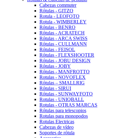
Cabezas commuter
Rótulas - GITZO
Rotula - LEOFOTO
Rotula - WIMBERLEY
Rótulas - BENRO
Rótulas - ACRATECH
Rótulas - ARCA SWISS
Rótulas - CULLMANN
Rótulas - FEISOL
Rótulas - FLEXSHOOTER
Rótulas - JOBU DESIGN
Rótulas - JOBY
Rótulas - MANFROTTO
Rotulas - NOVOFLEX
Rótulas – SMALLRIG
Rótulas - SIRUI
Rótulas - SUNWAYFOTO
Rotulas - UNIQBALL
Rotulas - OTRAS MARCAS
Rótulas para telescopios
Rotulas para monopodos
Rotulas Electricas
Cabezas de vídeo
Soportes de rótula