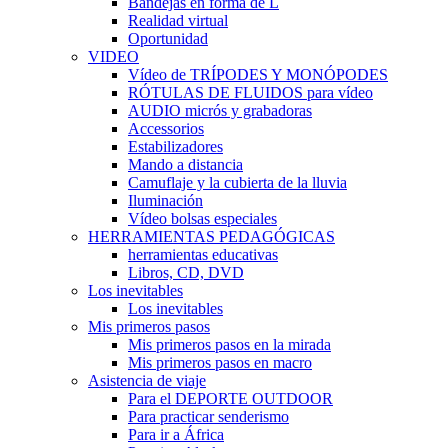
Bandejas en forma de L
Realidad virtual
Oportunidad
VIDEO
Vídeo de TRÍPODES Y MONÓPODES
RÓTULAS DE FLUIDOS para vídeo
AUDIO micrós y grabadoras
Accessorios
Estabilizadores
Mando a distancia
Camuflaje y la cubierta de la lluvia
Iluminación
Vídeo bolsas especiales
HERRAMIENTAS PEDAGÓGICAS
herramientas educativas
Libros, CD, DVD
Los inevitables
Los inevitables
Mis primeros pasos
Mis primeros pasos en la mirada
Mis primeros pasos en macro
Asistencia de viaje
Para el DEPORTE OUTDOOR
Para practicar senderismo
Para ir a África