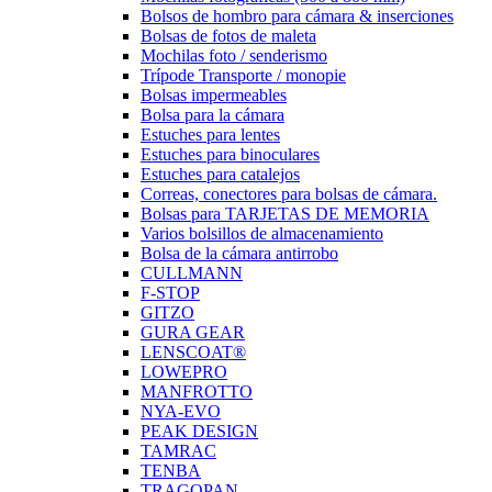
Bolsos de hombro para cámara & inserciones
Bolsas de fotos de maleta
Mochilas foto / senderismo
Trípode Transporte / monopie
Bolsas impermeables
Bolsa para la cámara
Estuches para lentes
Estuches para binoculares
Estuches para catalejos
Correas, conectores para bolsas de cámara.
Bolsas para TARJETAS DE MEMORIA
Varios bolsillos de almacenamiento
Bolsa de la cámara antirrobo
CULLMANN
F-STOP
GITZO
GURA GEAR
LENSCOAT®
LOWEPRO
MANFROTTO
NYA-EVO
PEAK DESIGN
TAMRAC
TENBA
TRAGOPAN