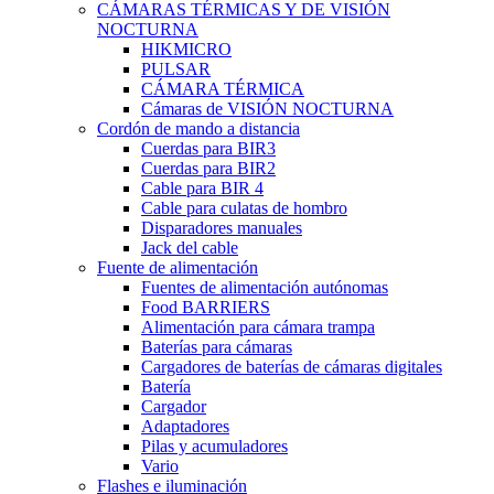
CÁMARAS TÉRMICAS Y DE VISIÓN
NOCTURNA
HIKMICRO
PULSAR
CÁMARA TÉRMICA
Cámaras de VISIÓN NOCTURNA
Cordón de mando a distancia
Cuerdas para BIR3
Cuerdas para BIR2
Cable para BIR 4
Cable para culatas de hombro
Disparadores manuales
Jack del cable
Fuente de alimentación
Fuentes de alimentación autónomas
Food BARRIERS
Alimentación para cámara trampa
Baterías para cámaras
Cargadores de baterías de cámaras digitales
Batería
Cargador
Adaptadores
Pilas y acumuladores
Vario
Flashes e iluminación