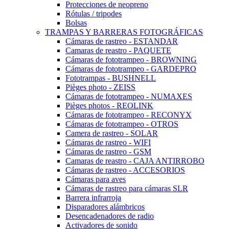
Protecciones de neopreno
Rótulas / tripodes
Bolsas
TRAMPAS Y BARRERAS FOTOGRÁFICAS
Cámaras de rastreo - ESTANDAR
Camaras de reastro - PAQUETE
Cámaras de fototrampeo - BROWNING
Cámaras de fototrampeo - GARDEPRO
Fototrampas - BUSHNELL
Pièges photo - ZEISS
Cámaras de fototrampeo - NUMAXES
Pièges photos - REOLINK
Cámaras de fototrampeo - RECONYX
Cámaras de fototrampeo - OTROS
Camera de rastreo - SOLAR
Cámaras de rastreo - WIFI
Cámaras de rastreo - GSM
Camaras de reastro - CAJA ANTIRROBO
Cámaras de rastreo - ACCESORIOS
Cámaras para aves
Cámaras de rastreo para cámaras SLR
Barrera infrarroja
Disparadores alámbricos
Desencadenadores de radio
Activadores de sonido