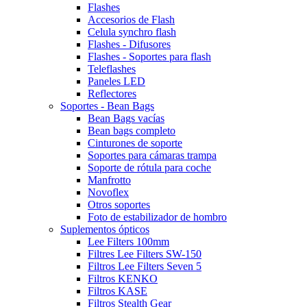
Flashes
Accesorios de Flash
Celula synchro flash
Flashes - Difusores
Flashes - Soportes para flash
Teleflashes
Paneles LED
Reflectores
Soportes - Bean Bags
Bean Bags vacías
Bean bags completo
Cinturones de soporte
Soportes para cámaras trampa
Soporte de rótula para coche
Manfrotto
Novoflex
Otros soportes
Foto de estabilizador de hombro
Suplementos ópticos
Lee Filters 100mm
Filtres Lee Filters SW-150
Filtros Lee Filters Seven 5
Filtros KENKO
Filtros KASE
Filtros Stealth Gear