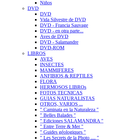
Niños
DVD
DVD
Vida Silvestre de DVD
DVD - Francia Sauvage
DVD - en otra parte...
Aves de DVD
DVD - Salamandre
DVD-ROM
LIBROS
AVES
INSECTES
MAMMIFERES
ANFIBIOS & REPTILES
FLORA
HERMOSOS LIBROs
FOTOS TECNICAS
GUIAS NATURALISTAS
OTROS, VARIOS ...
" Caminata en la Naturaleza "
" Belles Balades "
" Ediciones SALAMANDRA "
" Entre Terre & Mer "
" Guides géologiques "
" Les Secrets de la Photo .... "