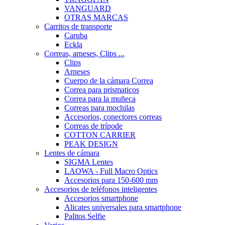
VANGUARD
OTRAS MARCAS
Carritos de transporte
Caruba
Eckla
Correas, arneses, Clips ...
Clips
Arneses
Cuerpo de la cámara Correa
Correa para prismaticos
Correa para la muñeca
Correas para mochilas
Accesorios, conectores correas
Correas de trípode
COTTON CARRIER
PEAK DESIGN
Lentes de cámara
SIGMA Lentes
LAOWA - Full Macro Optics
Accesorios para 150-600 mm
Accesorios de teléfonos inteligentes
Accesorios smartphone
Alicates universales para smartphone
Palitos Selfie