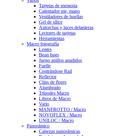
Varios
Tarjetas de memoria
Calentador pie, mano
Ventiladores de huellas
Gel de sílice
Antorchas y luces delanteras
Lectores de tarjetas
Herramientas
Macro fotografía
Lentes
Bean bags
Juego anillos anadidos
Fuelle
Centrándose Rail
Reflector
Clips de flores
Alumbrado
Trípodes Macro
Libros de Macro
Vario
MANFROTTO / Macro
NOVOFLEX / Macro
UNILOC / Macro
Panorámico
Cabezas panorámicas