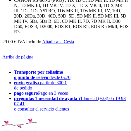
CANON RS-80N3 (PRO) : 1D, 1D C, 1D MK II, 1D MK II
N, 1D MK III, 1D MK IV, 1D X, 1D X MK II, 1D X MK
III, 1Ds, 1Ds ASTRO, 1Ds MK II, 1Ds MK III, 1V, 10D,
20D, 20Da, 30D, 40D, 50D, 5D, 5D MK II, 5D MK III, 5D
MK IV, 5Ds, 5Ds R, 6D, 6D MK II, 7D, 7D MK II, D30,
D60, EOS 3, D2000, EOS R1, EOS R5, EOS R5 MkII, EOS
R3
29.00 € IVA incluido
Añadir a la Cesta
Arriba de página
Transporte por colissimo
o punto de relevo
desde 6€70
envío gratis
a partir de 300 €
de pedido
pago seguro
Pago en 3 veces
preguntas ? necesidad de ayuda ?
Llame al (+33) 05 19 98
07 41
o consultar el servicio clientes