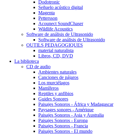
Dodotronic
Señuelo acústico digital
Magenta
Pettersson
Acounect SoundChaser
Wildlife Acoustics
Software de análisis de Ultrasonido
Software de análisis de Ultrasonido
OUTILS PEDAGOGIQUES
material naturalista
Libros, CD, DVD
La biblioteca
CD de audio
Ambientes naturales
Canciones de pájaros
Los murciélagos
Mamíferos
Reptiles y anfibios
Guides Sonores
Paisajes Sonoros - África y Madagascar
Paysages sonores - Amérique
Paisajes Sonoros - Asia y Australia
Paisajes Sonoros - Europa
Paisajes Sonoros - Francia
Paisajes Sonoros - El mundo