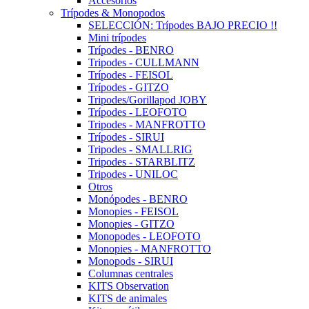
Accesorios
Trípodes & Monopodos
SELECCIÓN: Trípodes BAJO PRECIO !!
Mini trípodes
Trípodes - BENRO
Tripodes - CULLMANN
Trípodes - FEISOL
Trípodes - GITZO
Tripodes/Gorillapod JOBY
Trípodes - LEOFOTO
Tripodes - MANFROTTO
Trípodes - SIRUI
Tripodes - SMALLRIG
Tripodes - STARBLITZ
Tripodes - UNILOC
Otros
Monópodes - BENRO
Monopies - FEISOL
Monopies - GITZO
Monopodes - LEOFOTO
Monopies - MANFROTTO
Monopods - SIRUI
Columnas centrales
KITS Observation
KITS de animales