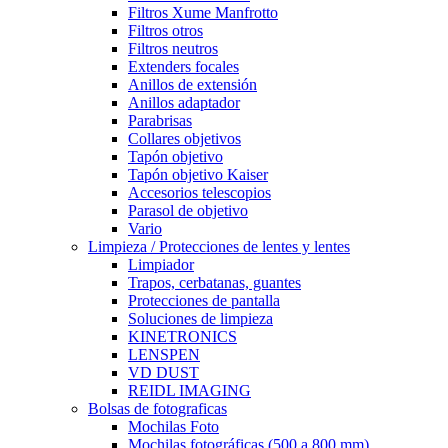
Filtros Xume Manfrotto
Filtros otros
Filtros neutros
Extenders focales
Anillos de extensión
Anillos adaptador
Parabrisas
Collares objetivos
Tapón objetivo
Tapón objetivo Kaiser
Accesorios telescopios
Parasol de objetivo
Vario
Limpieza / Protecciones de lentes y lentes
Limpiador
Trapos, cerbatanas, guantes
Protecciones de pantalla
Soluciones de limpieza
KINETRONICS
LENSPEN
VD DUST
REIDL IMAGING
Bolsas de fotograficas
Mochilas Foto
Mochilas fotográficas (500 a 800 mm)