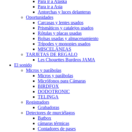
Para ir a Alaska
Para ir a Asia
Antorchas y luces delanteras
Oportunidades
Carcasas y lentes usados
Prismáticos y catalejos usados
Rótulas y placas usadas
Bolsas usadas y almacenamiento
Trípodes y monopies usados
MISCELÁNEAS
TARJETAS DE REGALO
Les Chouettes Burdeos JAMA
El sonido
Micros y parábolas
Micros y parábolas
Micrófonos para Cámaras
BIRDFOX
DODOTRONIC
TELINGA
Registradors
Grabadoras
Detectores de murciélagos
Batbox
cámaras térmicas
Contadores de pases