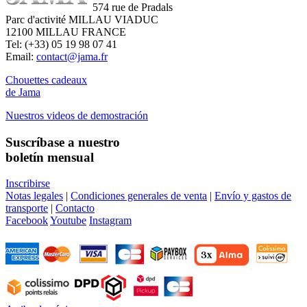
574 rue de Pradals
Parc d'activité MILLAU VIADUC
12100 MILLAU FRANCE
Tel: (+33) 05 19 98 07 41
Email:
contact@jama.fr
Chouettes cadeaux
de Jama
Nuestros videos de demostración
Suscríbase a nuestro
boletín mensual
Inscribirse
Notas legales
|
Condiciones generales de venta
|
Envío y gastos de
transporte
|
Contacto
Facebook
Youtube
Instagram