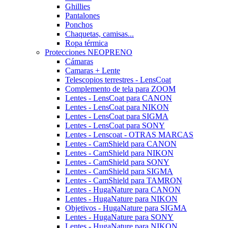
Ghillies
Pantalones
Ponchos
Chaquetas, camisas...
Ropa térmica
Protecciones NEOPRENO
Cámaras
Camaras + Lente
Telescopios terrestres - LensCoat
Complemento de tela para ZOOM
Lentes - LensCoat para CANON
Lentes - LensCoat para NIKON
Lentes - LensCoat para SIGMA
Lentes - LensCoat para SONY
Lentes - Lenscoat - OTRAS MARCAS
Lentes - CamShield para CANON
Lentes - CamShield para NIKON
Lentes - CamShield para SONY
Lentes - CamShield para SIGMA
Lentes - CamShield para TAMRON
Lentes - HugaNature para CANON
Lentes - HugaNature para NIKON
Objetivos - HugaNature para SIGMA
Lentes - HugaNature para SONY
Lentes - HugaNature para NIKON