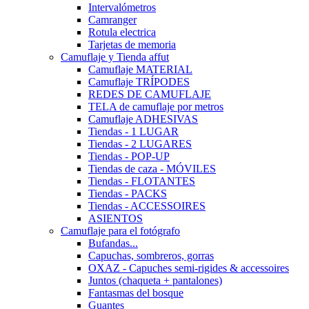
Intervalómetros
Camranger
Rotula electrica
Tarjetas de memoria
Camuflaje y Tienda affut
Camuflaje MATERIAL
Camuflaje TRÍPODES
REDES DE CAMUFLAJE
TELA de camuflaje por metros
Camuflaje ADHESIVAS
Tiendas - 1 LUGAR
Tiendas - 2 LUGARES
Tiendas - POP-UP
Tiendas de caza - MÓVILES
Tiendas - FLOTANTES
Tiendas - PACKS
Tiendas - ACCESSOIRES
ASIENTOS
Camuflaje para el fotógrafo
Bufandas...
Capuchas, sombreros, gorras
OXAZ - Capuches semi-rigides & accessoires
Juntos (chaqueta + pantalones)
Fantasmas del bosque
Guantes