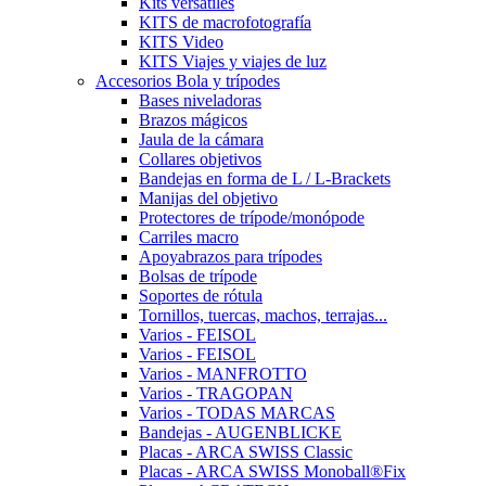
Kits versátiles
KITS de macrofotografía
KITS Video
KITS Viajes y viajes de luz
Accesorios Bola y trípodes
Bases niveladoras
Brazos mágicos
Jaula de la cámara
Collares objetivos
Bandejas en forma de L / L-Brackets
Manijas del objetivo
Protectores de trípode/monópode
Carriles macro
Apoyabrazos para trípodes
Bolsas de trípode
Soportes de rótula
Tornillos, tuercas, machos, terrajas...
Varios - FEISOL
Varios - FEISOL
Varios - MANFROTTO
Varios - TRAGOPAN
Varios - TODAS MARCAS
Bandejas - AUGENBLICKE
Placas - ARCA SWISS Classic
Placas - ARCA SWISS Monoball®Fix