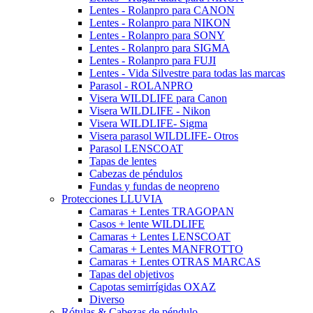
Lentes - Rolanpro para CANON
Lentes - Rolanpro para NIKON
Lentes - Rolanpro para SONY
Lentes - Rolanpro para SIGMA
Lentes - Rolanpro para FUJI
Lentes - Vida Silvestre para todas las marcas
Parasol - ROLANPRO
Visera WILDLIFE para Canon
Visera WILDLIFE - Nikon
Visera WILDLIFE- Sigma
Visera parasol WILDLIFE- Otros
Parasol LENSCOAT
Tapas de lentes
Cabezas de péndulos
Fundas y fundas de neopreno
Protecciones LLUVIA
Camaras + Lentes TRAGOPAN
Casos + lente WILDLIFE
Camaras + Lentes LENSCOAT
Camaras + Lentes MANFROTTO
Camaras + Lentes OTRAS MARCAS
Tapas del objetivos
Capotas semirrígidas OXAZ
Diverso
Rótulas & Cabezas de péndulo