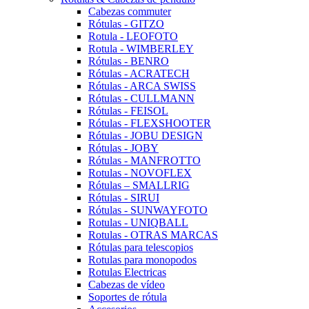
Cabezas commuter
Rótulas - GITZO
Rotula - LEOFOTO
Rotula - WIMBERLEY
Rótulas - BENRO
Rótulas - ACRATECH
Rótulas - ARCA SWISS
Rótulas - CULLMANN
Rótulas - FEISOL
Rótulas - FLEXSHOOTER
Rótulas - JOBU DESIGN
Rótulas - JOBY
Rótulas - MANFROTTO
Rotulas - NOVOFLEX
Rótulas – SMALLRIG
Rótulas - SIRUI
Rótulas - SUNWAYFOTO
Rotulas - UNIQBALL
Rotulas - OTRAS MARCAS
Rótulas para telescopios
Rotulas para monopodos
Rotulas Electricas
Cabezas de vídeo
Soportes de rótula