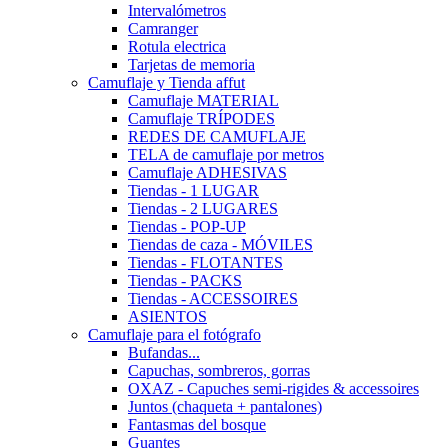
Intervalómetros
Camranger
Rotula electrica
Tarjetas de memoria
Camuflaje y Tienda affut
Camuflaje MATERIAL
Camuflaje TRÍPODES
REDES DE CAMUFLAJE
TELA de camuflaje por metros
Camuflaje ADHESIVAS
Tiendas - 1 LUGAR
Tiendas - 2 LUGARES
Tiendas - POP-UP
Tiendas de caza - MÓVILES
Tiendas - FLOTANTES
Tiendas - PACKS
Tiendas - ACCESSOIRES
ASIENTOS
Camuflaje para el fotógrafo
Bufandas...
Capuchas, sombreros, gorras
OXAZ - Capuches semi-rigides & accessoires
Juntos (chaqueta + pantalones)
Fantasmas del bosque
Guantes