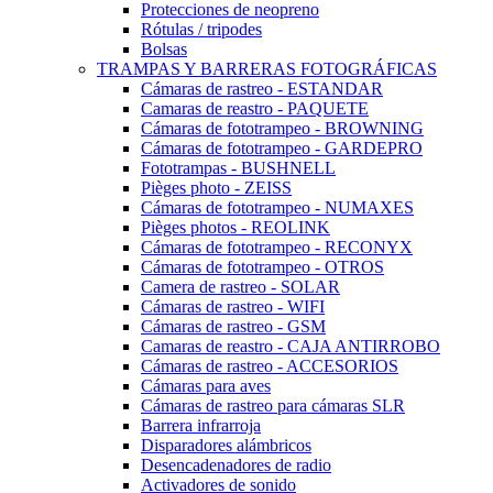
Protecciones de neopreno
Rótulas / tripodes
Bolsas
TRAMPAS Y BARRERAS FOTOGRÁFICAS
Cámaras de rastreo - ESTANDAR
Camaras de reastro - PAQUETE
Cámaras de fototrampeo - BROWNING
Cámaras de fototrampeo - GARDEPRO
Fototrampas - BUSHNELL
Pièges photo - ZEISS
Cámaras de fototrampeo - NUMAXES
Pièges photos - REOLINK
Cámaras de fototrampeo - RECONYX
Cámaras de fototrampeo - OTROS
Camera de rastreo - SOLAR
Cámaras de rastreo - WIFI
Cámaras de rastreo - GSM
Camaras de reastro - CAJA ANTIRROBO
Cámaras de rastreo - ACCESORIOS
Cámaras para aves
Cámaras de rastreo para cámaras SLR
Barrera infrarroja
Disparadores alámbricos
Desencadenadores de radio
Activadores de sonido