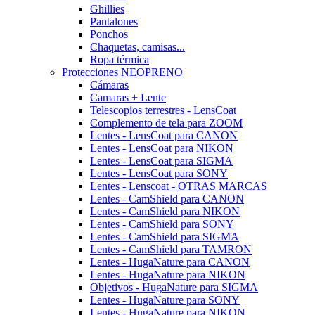
Ghillies
Pantalones
Ponchos
Chaquetas, camisas...
Ropa térmica
Protecciones NEOPRENO
Cámaras
Camaras + Lente
Telescopios terrestres - LensCoat
Complemento de tela para ZOOM
Lentes - LensCoat para CANON
Lentes - LensCoat para NIKON
Lentes - LensCoat para SIGMA
Lentes - LensCoat para SONY
Lentes - Lenscoat - OTRAS MARCAS
Lentes - CamShield para CANON
Lentes - CamShield para NIKON
Lentes - CamShield para SONY
Lentes - CamShield para SIGMA
Lentes - CamShield para TAMRON
Lentes - HugaNature para CANON
Lentes - HugaNature para NIKON
Objetivos - HugaNature para SIGMA
Lentes - HugaNature para SONY
Lentes - HugaNature para NIKON