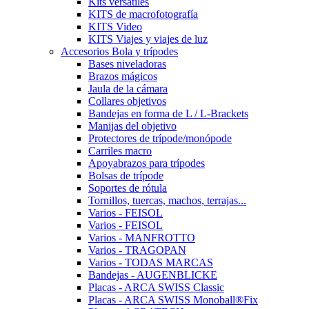
Kits versátiles
KITS de macrofotografía
KITS Video
KITS Viajes y viajes de luz
Accesorios Bola y trípodes
Bases niveladoras
Brazos mágicos
Jaula de la cámara
Collares objetivos
Bandejas en forma de L / L-Brackets
Manijas del objetivo
Protectores de trípode/monópode
Carriles macro
Apoyabrazos para trípodes
Bolsas de trípode
Soportes de rótula
Tornillos, tuercas, machos, terrajas...
Varios - FEISOL
Varios - FEISOL
Varios - MANFROTTO
Varios - TRAGOPAN
Varios - TODAS MARCAS
Bandejas - AUGENBLICKE
Placas - ARCA SWISS Classic
Placas - ARCA SWISS Monoball®Fix