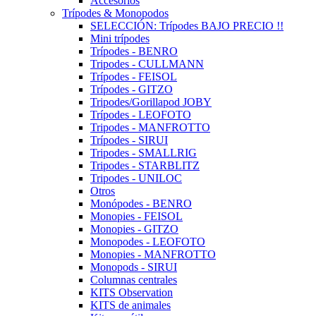
Accesorios
Trípodes & Monopodos
SELECCIÓN: Trípodes BAJO PRECIO !!
Mini trípodes
Trípodes - BENRO
Tripodes - CULLMANN
Trípodes - FEISOL
Trípodes - GITZO
Tripodes/Gorillapod JOBY
Trípodes - LEOFOTO
Tripodes - MANFROTTO
Trípodes - SIRUI
Tripodes - SMALLRIG
Tripodes - STARBLITZ
Tripodes - UNILOC
Otros
Monópodes - BENRO
Monopies - FEISOL
Monopies - GITZO
Monopodes - LEOFOTO
Monopies - MANFROTTO
Monopods - SIRUI
Columnas centrales
KITS Observation
KITS de animales