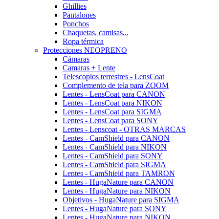
Ghillies
Pantalones
Ponchos
Chaquetas, camisas...
Ropa térmica
Protecciones NEOPRENO
Cámaras
Camaras + Lente
Telescopios terrestres - LensCoat
Complemento de tela para ZOOM
Lentes - LensCoat para CANON
Lentes - LensCoat para NIKON
Lentes - LensCoat para SIGMA
Lentes - LensCoat para SONY
Lentes - Lenscoat - OTRAS MARCAS
Lentes - CamShield para CANON
Lentes - CamShield para NIKON
Lentes - CamShield para SONY
Lentes - CamShield para SIGMA
Lentes - CamShield para TAMRON
Lentes - HugaNature para CANON
Lentes - HugaNature para NIKON
Objetivos - HugaNature para SIGMA
Lentes - HugaNature para SONY
Lentes - HugaNature para NIKON