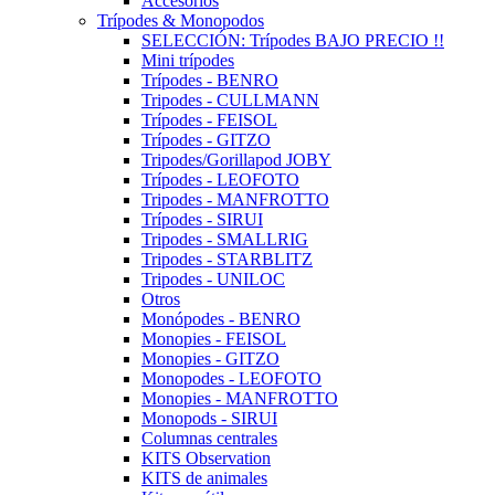
Accesorios
Trípodes & Monopodos
SELECCIÓN: Trípodes BAJO PRECIO !!
Mini trípodes
Trípodes - BENRO
Tripodes - CULLMANN
Trípodes - FEISOL
Trípodes - GITZO
Tripodes/Gorillapod JOBY
Trípodes - LEOFOTO
Tripodes - MANFROTTO
Trípodes - SIRUI
Tripodes - SMALLRIG
Tripodes - STARBLITZ
Tripodes - UNILOC
Otros
Monópodes - BENRO
Monopies - FEISOL
Monopies - GITZO
Monopodes - LEOFOTO
Monopies - MANFROTTO
Monopods - SIRUI
Columnas centrales
KITS Observation
KITS de animales