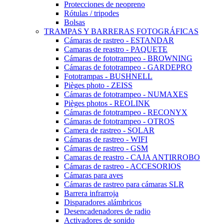
Protecciones de neopreno
Rótulas / tripodes
Bolsas
TRAMPAS Y BARRERAS FOTOGRÁFICAS
Cámaras de rastreo - ESTANDAR
Camaras de reastro - PAQUETE
Cámaras de fototrampeo - BROWNING
Cámaras de fototrampeo - GARDEPRO
Fototrampas - BUSHNELL
Pièges photo - ZEISS
Cámaras de fototrampeo - NUMAXES
Pièges photos - REOLINK
Cámaras de fototrampeo - RECONYX
Cámaras de fototrampeo - OTROS
Camera de rastreo - SOLAR
Cámaras de rastreo - WIFI
Cámaras de rastreo - GSM
Camaras de reastro - CAJA ANTIRROBO
Cámaras de rastreo - ACCESORIOS
Cámaras para aves
Cámaras de rastreo para cámaras SLR
Barrera infrarroja
Disparadores alámbricos
Desencadenadores de radio
Activadores de sonido