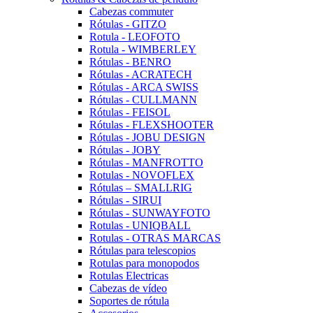
Cabezas commuter
Rótulas - GITZO
Rotula - LEOFOTO
Rotula - WIMBERLEY
Rótulas - BENRO
Rótulas - ACRATECH
Rótulas - ARCA SWISS
Rótulas - CULLMANN
Rótulas - FEISOL
Rótulas - FLEXSHOOTER
Rótulas - JOBU DESIGN
Rótulas - JOBY
Rótulas - MANFROTTO
Rotulas - NOVOFLEX
Rótulas – SMALLRIG
Rótulas - SIRUI
Rótulas - SUNWAYFOTO
Rotulas - UNIQBALL
Rotulas - OTRAS MARCAS
Rótulas para telescopios
Rotulas para monopodos
Rotulas Electricas
Cabezas de vídeo
Soportes de rótula