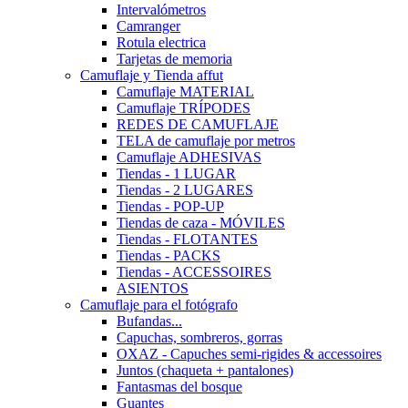
Intervalómetros
Camranger
Rotula electrica
Tarjetas de memoria
Camuflaje y Tienda affut
Camuflaje MATERIAL
Camuflaje TRÍPODES
REDES DE CAMUFLAJE
TELA de camuflaje por metros
Camuflaje ADHESIVAS
Tiendas - 1 LUGAR
Tiendas - 2 LUGARES
Tiendas - POP-UP
Tiendas de caza - MÓVILES
Tiendas - FLOTANTES
Tiendas - PACKS
Tiendas - ACCESSOIRES
ASIENTOS
Camuflaje para el fotógrafo
Bufandas...
Capuchas, sombreros, gorras
OXAZ - Capuches semi-rigides & accessoires
Juntos (chaqueta + pantalones)
Fantasmas del bosque
Guantes