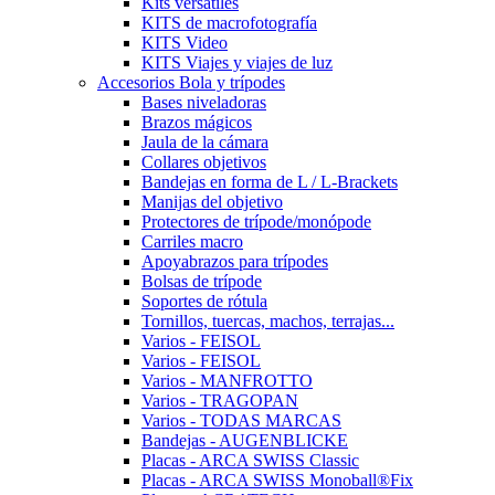
Kits versátiles
KITS de macrofotografía
KITS Video
KITS Viajes y viajes de luz
Accesorios Bola y trípodes
Bases niveladoras
Brazos mágicos
Jaula de la cámara
Collares objetivos
Bandejas en forma de L / L-Brackets
Manijas del objetivo
Protectores de trípode/monópode
Carriles macro
Apoyabrazos para trípodes
Bolsas de trípode
Soportes de rótula
Tornillos, tuercas, machos, terrajas...
Varios - FEISOL
Varios - FEISOL
Varios - MANFROTTO
Varios - TRAGOPAN
Varios - TODAS MARCAS
Bandejas - AUGENBLICKE
Placas - ARCA SWISS Classic
Placas - ARCA SWISS Monoball®Fix