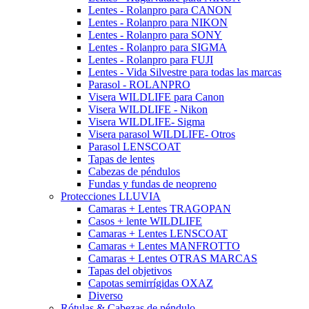
Lentes - Rolanpro para CANON
Lentes - Rolanpro para NIKON
Lentes - Rolanpro para SONY
Lentes - Rolanpro para SIGMA
Lentes - Rolanpro para FUJI
Lentes - Vida Silvestre para todas las marcas
Parasol - ROLANPRO
Visera WILDLIFE para Canon
Visera WILDLIFE - Nikon
Visera WILDLIFE- Sigma
Visera parasol WILDLIFE- Otros
Parasol LENSCOAT
Tapas de lentes
Cabezas de péndulos
Fundas y fundas de neopreno
Protecciones LLUVIA
Camaras + Lentes TRAGOPAN
Casos + lente WILDLIFE
Camaras + Lentes LENSCOAT
Camaras + Lentes MANFROTTO
Camaras + Lentes OTRAS MARCAS
Tapas del objetivos
Capotas semirrígidas OXAZ
Diverso
Rótulas & Cabezas de péndulo