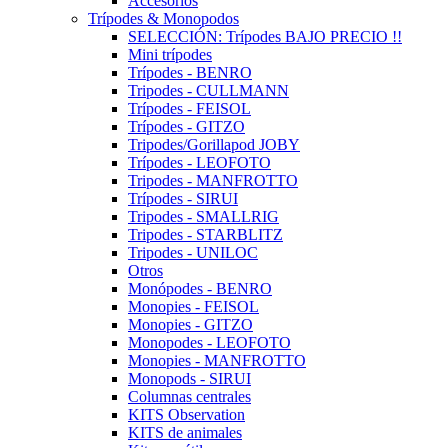
Accesorios
Trípodes & Monopodos
SELECCIÓN: Trípodes BAJO PRECIO !!
Mini trípodes
Trípodes - BENRO
Tripodes - CULLMANN
Trípodes - FEISOL
Trípodes - GITZO
Tripodes/Gorillapod JOBY
Trípodes - LEOFOTO
Tripodes - MANFROTTO
Trípodes - SIRUI
Tripodes - SMALLRIG
Tripodes - STARBLITZ
Tripodes - UNILOC
Otros
Monópodes - BENRO
Monopies - FEISOL
Monopies - GITZO
Monopodes - LEOFOTO
Monopies - MANFROTTO
Monopods - SIRUI
Columnas centrales
KITS Observation
KITS de animales