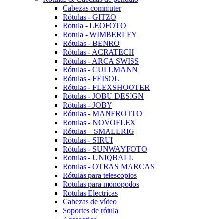
Cabezas commuter
Rótulas - GITZO
Rotula - LEOFOTO
Rotula - WIMBERLEY
Rótulas - BENRO
Rótulas - ACRATECH
Rótulas - ARCA SWISS
Rótulas - CULLMANN
Rótulas - FEISOL
Rótulas - FLEXSHOOTER
Rótulas - JOBU DESIGN
Rótulas - JOBY
Rótulas - MANFROTTO
Rotulas - NOVOFLEX
Rótulas – SMALLRIG
Rótulas - SIRUI
Rótulas - SUNWAYFOTO
Rotulas - UNIQBALL
Rotulas - OTRAS MARCAS
Rótulas para telescopios
Rotulas para monopodos
Rotulas Electricas
Cabezas de vídeo
Soportes de rótula