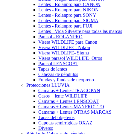
Lentes - Rolanpro para CANON
Lentes - Rolanpro para NIKON
Lentes - Rolanpro para SONY
Lentes - Rolanpro para SIGMA
Lentes - Rolanpro para FUJI
Lentes - Vida Silvestre para todas las marcas
Parasol - ROLANPRO
Visera WILDLIFE para Canon
Visera WILDLIFE - Nikon
Visera WILDLIFE- Sigma
Visera parasol WILDLIFE- Otros
Parasol LENSCOAT
Tapas de lentes
Cabezas de péndulos
Fundas y fundas de neopreno
Protecciones LLUVIA
Camaras + Lentes TRAGOPAN
Casos + lente WILDLIFE
Camaras + Lentes LENSCOAT
Camaras + Lentes MANFROTTO
Camaras + Lentes OTRAS MARCAS
Tapas del objetivos
Capotas semirrígidas OXAZ
Diverso
Rótulas & Cabezas de péndulo