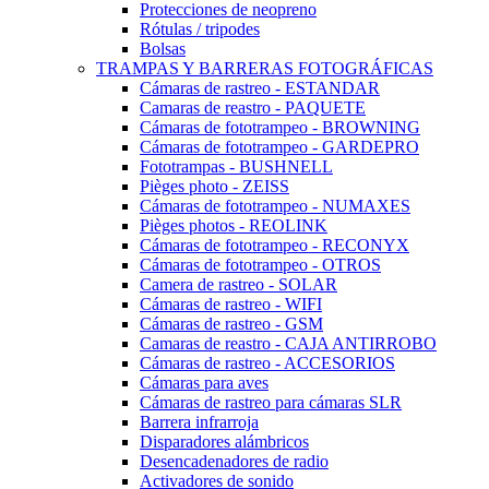
Protecciones de neopreno
Rótulas / tripodes
Bolsas
TRAMPAS Y BARRERAS FOTOGRÁFICAS
Cámaras de rastreo - ESTANDAR
Camaras de reastro - PAQUETE
Cámaras de fototrampeo - BROWNING
Cámaras de fototrampeo - GARDEPRO
Fototrampas - BUSHNELL
Pièges photo - ZEISS
Cámaras de fototrampeo - NUMAXES
Pièges photos - REOLINK
Cámaras de fototrampeo - RECONYX
Cámaras de fototrampeo - OTROS
Camera de rastreo - SOLAR
Cámaras de rastreo - WIFI
Cámaras de rastreo - GSM
Camaras de reastro - CAJA ANTIRROBO
Cámaras de rastreo - ACCESORIOS
Cámaras para aves
Cámaras de rastreo para cámaras SLR
Barrera infrarroja
Disparadores alámbricos
Desencadenadores de radio
Activadores de sonido