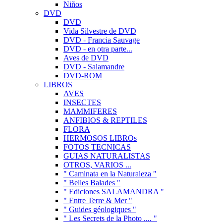
Niños
DVD
DVD
Vida Silvestre de DVD
DVD - Francia Sauvage
DVD - en otra parte...
Aves de DVD
DVD - Salamandre
DVD-ROM
LIBROS
AVES
INSECTES
MAMMIFERES
ANFIBIOS & REPTILES
FLORA
HERMOSOS LIBROs
FOTOS TECNICAS
GUIAS NATURALISTAS
OTROS, VARIOS ...
" Caminata en la Naturaleza "
" Belles Balades "
" Ediciones SALAMANDRA "
" Entre Terre & Mer "
" Guides géologiques "
" Les Secrets de la Photo .... "