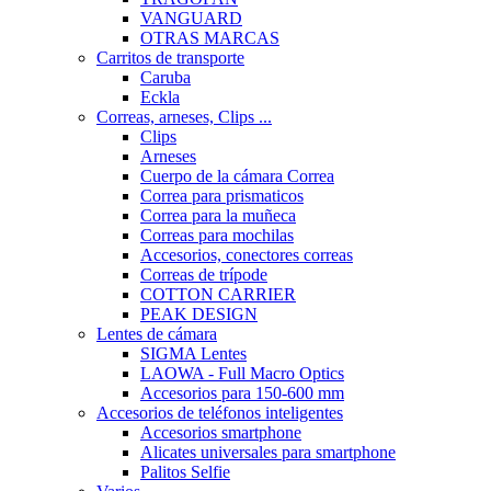
VANGUARD
OTRAS MARCAS
Carritos de transporte
Caruba
Eckla
Correas, arneses, Clips ...
Clips
Arneses
Cuerpo de la cámara Correa
Correa para prismaticos
Correa para la muñeca
Correas para mochilas
Accesorios, conectores correas
Correas de trípode
COTTON CARRIER
PEAK DESIGN
Lentes de cámara
SIGMA Lentes
LAOWA - Full Macro Optics
Accesorios para 150-600 mm
Accesorios de teléfonos inteligentes
Accesorios smartphone
Alicates universales para smartphone
Palitos Selfie