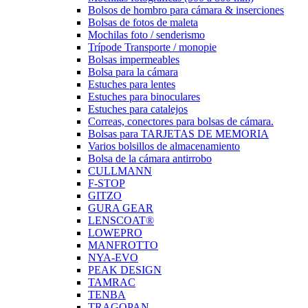
Bolsos de hombro para cámara & inserciones
Bolsas de fotos de maleta
Mochilas foto / senderismo
Trípode Transporte / monopie
Bolsas impermeables
Bolsa para la cámara
Estuches para lentes
Estuches para binoculares
Estuches para catalejos
Correas, conectores para bolsas de cámara.
Bolsas para TARJETAS DE MEMORIA
Varios bolsillos de almacenamiento
Bolsa de la cámara antirrobo
CULLMANN
F-STOP
GITZO
GURA GEAR
LENSCOAT®
LOWEPRO
MANFROTTO
NYA-EVO
PEAK DESIGN
TAMRAC
TENBA
TRAGOPAN