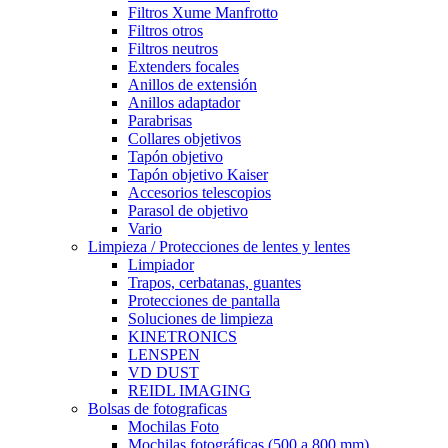
Filtros Xume Manfrotto
Filtros otros
Filtros neutros
Extenders focales
Anillos de extensión
Anillos adaptador
Parabrisas
Collares objetivos
Tapón objetivo
Tapón objetivo Kaiser
Accesorios telescopios
Parasol de objetivo
Vario
Limpieza / Protecciones de lentes y lentes
Limpiador
Trapos, cerbatanas, guantes
Protecciones de pantalla
Soluciones de limpieza
KINETRONICS
LENSPEN
VD DUST
REIDL IMAGING
Bolsas de fotograficas
Mochilas Foto
Mochilas fotográficas (500 a 800 mm)