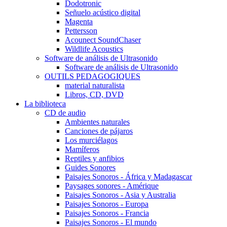
Dodotronic
Señuelo acústico digital
Magenta
Pettersson
Acounect SoundChaser
Wildlife Acoustics
Software de análisis de Ultrasonido
Software de análisis de Ultrasonido
OUTILS PEDAGOGIQUES
material naturalista
Libros, CD, DVD
La biblioteca
CD de audio
Ambientes naturales
Canciones de pájaros
Los murciélagos
Mamíferos
Reptiles y anfibios
Guides Sonores
Paisajes Sonoros - África y Madagascar
Paysages sonores - Amérique
Paisajes Sonoros - Asia y Australia
Paisajes Sonoros - Europa
Paisajes Sonoros - Francia
Paisajes Sonoros - El mundo