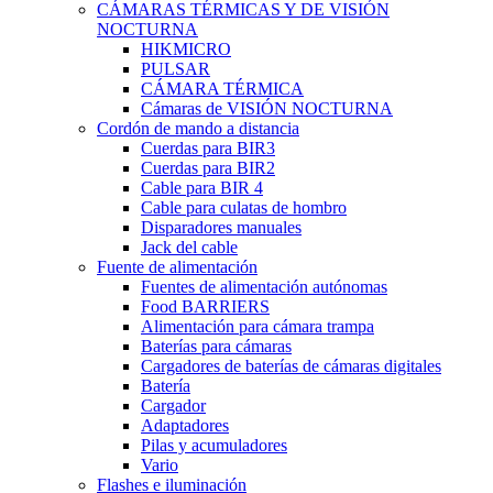
CÁMARAS TÉRMICAS Y DE VISIÓN
NOCTURNA
HIKMICRO
PULSAR
CÁMARA TÉRMICA
Cámaras de VISIÓN NOCTURNA
Cordón de mando a distancia
Cuerdas para BIR3
Cuerdas para BIR2
Cable para BIR 4
Cable para culatas de hombro
Disparadores manuales
Jack del cable
Fuente de alimentación
Fuentes de alimentación autónomas
Food BARRIERS
Alimentación para cámara trampa
Baterías para cámaras
Cargadores de baterías de cámaras digitales
Batería
Cargador
Adaptadores
Pilas y acumuladores
Vario
Flashes e iluminación