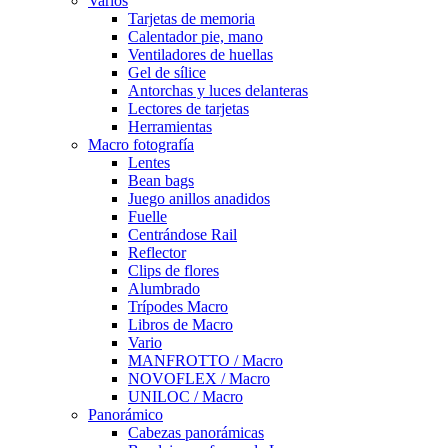
Varios
Tarjetas de memoria
Calentador pie, mano
Ventiladores de huellas
Gel de sílice
Antorchas y luces delanteras
Lectores de tarjetas
Herramientas
Macro fotografía
Lentes
Bean bags
Juego anillos anadidos
Fuelle
Centrándose Rail
Reflector
Clips de flores
Alumbrado
Trípodes Macro
Libros de Macro
Vario
MANFROTTO / Macro
NOVOFLEX / Macro
UNILOC / Macro
Panorámico
Cabezas panorámicas