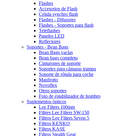
Flashes
Accesorios de Flash
Celula synchro flash
Flashes - Difusores
Flashes - Soportes para flash
Teleflashes
Paneles LED
Reflectores
Soportes - Bean Bags
Bean Bags vacías
Bean bags completo
Cinturones de soporte
Soportes para cámaras trampa
Soporte de rótula para coche
Manfrotto
Novoflex
Otros soportes
Foto de estabilizador de hombro
Suplementos ópticos
Lee Filters 100mm
Filtres Lee Filters SW-150
Filtros Lee Filters Seven 5
Filtros KENKO
Filtros KASE
Filtros Stealth Gear