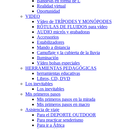
Bandejas en forma de L
Realidad virtual
Oportunidad
VIDEO
Vídeo de TRÍPODES Y MONÓPODES
RÓTULAS DE FLUIDOS para vídeo
AUDIO micrós y grabadoras
Accessorios
Estabilizadores
Mando a distancia
Camuflaje y la cubierta de la lluvia
Iluminación
Vídeo bolsas especiales
HERRAMIENTAS PEDAGÓGICAS
herramientas educativas
Libros, CD, DVD
Los inevitables
Los inevitables
Mis primeros pasos
Mis primeros pasos en la mirada
Mis primeros pasos en macro
Asistencia de viaje
Para el DEPORTE OUTDOOR
Para practicar senderismo
Para ir a África