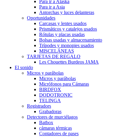
Para ir a Alaska
Para ir a Asia
Antorchas y luces delanteras
Oportunidades
Carcasas y lentes usados
Prismáticos y catalejos usados
Rótulas y placas usadas
Bolsas usadas y almacenamiento
Trípodes y monopies usados
MISCELÁNEAS
TARJETAS DE REGALO
Les Chouettes Burdeos JAMA
El sonido
Micros y parábolas
Micros y parábolas
Micrófonos para Cámaras
BIRDFOX
DODOTRONIC
TELINGA
Registradors
Grabadoras
Detectores de murciélagos
Batbox
cámaras térmicas
Contadores de pases