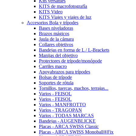
Kits versátiles
KITS de macrofotografía
KITS Video
KITS Viajes y viajes de luz
Accesorios Bola y trípodes
Bases niveladoras
Brazos mágicos
Jaula de la cámara
Collares objetivos
Bandejas en forma de L / L-Brackets
Manijas del objetivo
Protectores de trípode/monópode
Carriles macro
Apoyabrazos para trípodes
Bolsas de trípode
Soportes de rótula
Tornillos, tuercas, machos, terrajas...
Varios - FEISOL
Varios - FEISOL
Varios - MANFROTTO
Varios - TRAGOPAN
Varios - TODAS MARCAS
Bandejas - AUGENBLICKE
Placas - ARCA SWISS Classic
Placas - ARCA SWISS Monoball®Fix