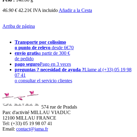
46.90 €
42.21€ IVA incluido
Añadir a la Cesta
Arriba de página
Transporte por colissimo
o punto de relevo
desde 6€70
envío gratis
a partir de 300 €
de pedido
pago seguro
Pago en 3 veces
preguntas ? necesidad de ayuda ?
Llame al (+33) 05 19 98
07 41
o consultar el servicio clientes
574 rue de Pradals
Parc d'activité MILLAU VIADUC
12100 MILLAU FRANCE
Tel: (+33) 05 19 98 07 41
Email:
contact@jama.fr