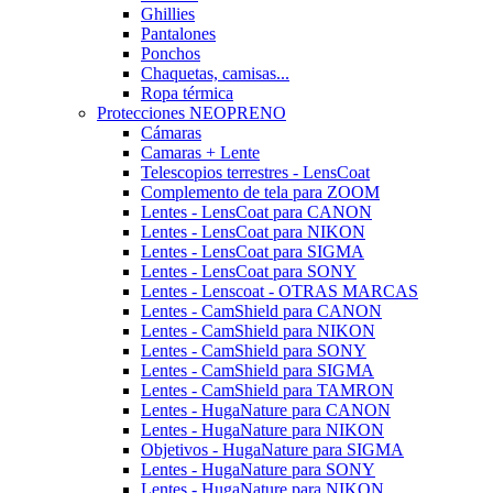
Ghillies
Pantalones
Ponchos
Chaquetas, camisas...
Ropa térmica
Protecciones NEOPRENO
Cámaras
Camaras + Lente
Telescopios terrestres - LensCoat
Complemento de tela para ZOOM
Lentes - LensCoat para CANON
Lentes - LensCoat para NIKON
Lentes - LensCoat para SIGMA
Lentes - LensCoat para SONY
Lentes - Lenscoat - OTRAS MARCAS
Lentes - CamShield para CANON
Lentes - CamShield para NIKON
Lentes - CamShield para SONY
Lentes - CamShield para SIGMA
Lentes - CamShield para TAMRON
Lentes - HugaNature para CANON
Lentes - HugaNature para NIKON
Objetivos - HugaNature para SIGMA
Lentes - HugaNature para SONY
Lentes - HugaNature para NIKON