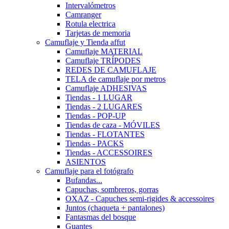
Intervalómetros
Camranger
Rotula electrica
Tarjetas de memoria
Camuflaje y Tienda affut
Camuflaje MATERIAL
Camuflaje TRÍPODES
REDES DE CAMUFLAJE
TELA de camuflaje por metros
Camuflaje ADHESIVAS
Tiendas - 1 LUGAR
Tiendas - 2 LUGARES
Tiendas - POP-UP
Tiendas de caza - MÓVILES
Tiendas - FLOTANTES
Tiendas - PACKS
Tiendas - ACCESSOIRES
ASIENTOS
Camuflaje para el fotógrafo
Bufandas...
Capuchas, sombreros, gorras
OXAZ - Capuches semi-rigides & accessoires
Juntos (chaqueta + pantalones)
Fantasmas del bosque
Guantes