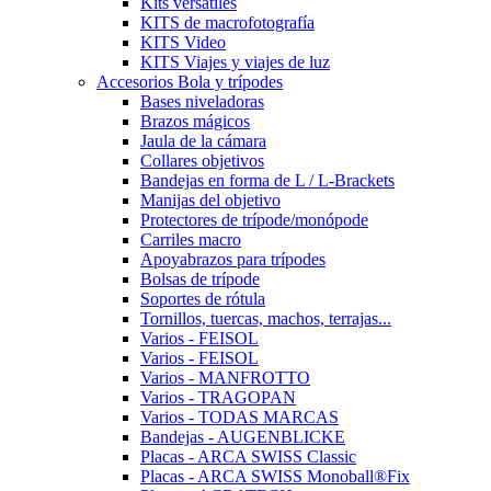
Kits versátiles
KITS de macrofotografía
KITS Video
KITS Viajes y viajes de luz
Accesorios Bola y trípodes
Bases niveladoras
Brazos mágicos
Jaula de la cámara
Collares objetivos
Bandejas en forma de L / L-Brackets
Manijas del objetivo
Protectores de trípode/monópode
Carriles macro
Apoyabrazos para trípodes
Bolsas de trípode
Soportes de rótula
Tornillos, tuercas, machos, terrajas...
Varios - FEISOL
Varios - FEISOL
Varios - MANFROTTO
Varios - TRAGOPAN
Varios - TODAS MARCAS
Bandejas - AUGENBLICKE
Placas - ARCA SWISS Classic
Placas - ARCA SWISS Monoball®Fix