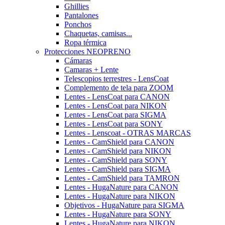
Ghillies
Pantalones
Ponchos
Chaquetas, camisas...
Ropa térmica
Protecciones NEOPRENO
Cámaras
Camaras + Lente
Telescopios terrestres - LensCoat
Complemento de tela para ZOOM
Lentes - LensCoat para CANON
Lentes - LensCoat para NIKON
Lentes - LensCoat para SIGMA
Lentes - LensCoat para SONY
Lentes - Lenscoat - OTRAS MARCAS
Lentes - CamShield para CANON
Lentes - CamShield para NIKON
Lentes - CamShield para SONY
Lentes - CamShield para SIGMA
Lentes - CamShield para TAMRON
Lentes - HugaNature para CANON
Lentes - HugaNature para NIKON
Objetivos - HugaNature para SIGMA
Lentes - HugaNature para SONY
Lentes - HugaNature para NIKON