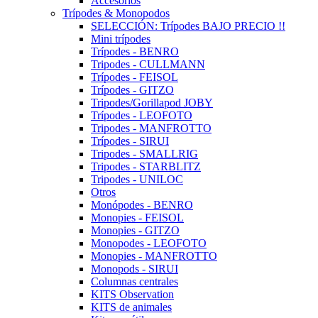
Accesorios
Trípodes & Monopodos
SELECCIÓN: Trípodes BAJO PRECIO !!
Mini trípodes
Trípodes - BENRO
Tripodes - CULLMANN
Trípodes - FEISOL
Trípodes - GITZO
Tripodes/Gorillapod JOBY
Trípodes - LEOFOTO
Tripodes - MANFROTTO
Trípodes - SIRUI
Tripodes - SMALLRIG
Tripodes - STARBLITZ
Tripodes - UNILOC
Otros
Monópodes - BENRO
Monopies - FEISOL
Monopies - GITZO
Monopodes - LEOFOTO
Monopies - MANFROTTO
Monopods - SIRUI
Columnas centrales
KITS Observation
KITS de animales