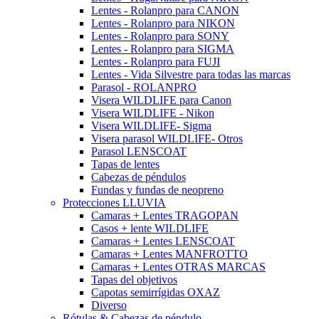
Lentes - Rolanpro para CANON
Lentes - Rolanpro para NIKON
Lentes - Rolanpro para SONY
Lentes - Rolanpro para SIGMA
Lentes - Rolanpro para FUJI
Lentes - Vida Silvestre para todas las marcas
Parasol - ROLANPRO
Visera WILDLIFE para Canon
Visera WILDLIFE - Nikon
Visera WILDLIFE- Sigma
Visera parasol WILDLIFE- Otros
Parasol LENSCOAT
Tapas de lentes
Cabezas de péndulos
Fundas y fundas de neopreno
Protecciones LLUVIA
Camaras + Lentes TRAGOPAN
Casos + lente WILDLIFE
Camaras + Lentes LENSCOAT
Camaras + Lentes MANFROTTO
Camaras + Lentes OTRAS MARCAS
Tapas del objetivos
Capotas semirrígidas OXAZ
Diverso
Rótulas & Cabezas de péndulo