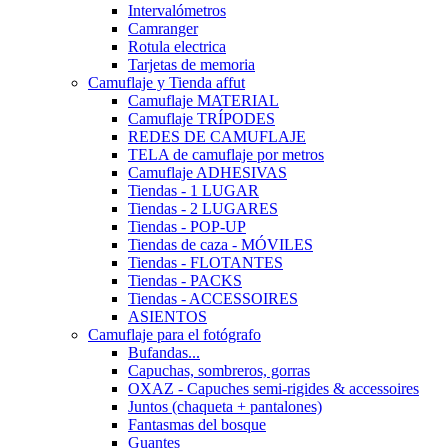
Intervalómetros
Camranger
Rotula electrica
Tarjetas de memoria
Camuflaje y Tienda affut
Camuflaje MATERIAL
Camuflaje TRÍPODES
REDES DE CAMUFLAJE
TELA de camuflaje por metros
Camuflaje ADHESIVAS
Tiendas - 1 LUGAR
Tiendas - 2 LUGARES
Tiendas - POP-UP
Tiendas de caza - MÓVILES
Tiendas - FLOTANTES
Tiendas - PACKS
Tiendas - ACCESSOIRES
ASIENTOS
Camuflaje para el fotógrafo
Bufandas...
Capuchas, sombreros, gorras
OXAZ - Capuches semi-rigides & accessoires
Juntos (chaqueta + pantalones)
Fantasmas del bosque
Guantes