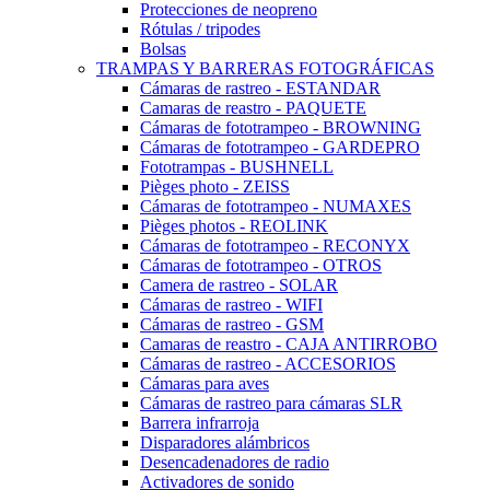
Protecciones de neopreno
Rótulas / tripodes
Bolsas
TRAMPAS Y BARRERAS FOTOGRÁFICAS
Cámaras de rastreo - ESTANDAR
Camaras de reastro - PAQUETE
Cámaras de fototrampeo - BROWNING
Cámaras de fototrampeo - GARDEPRO
Fototrampas - BUSHNELL
Pièges photo - ZEISS
Cámaras de fototrampeo - NUMAXES
Pièges photos - REOLINK
Cámaras de fototrampeo - RECONYX
Cámaras de fototrampeo - OTROS
Camera de rastreo - SOLAR
Cámaras de rastreo - WIFI
Cámaras de rastreo - GSM
Camaras de reastro - CAJA ANTIRROBO
Cámaras de rastreo - ACCESORIOS
Cámaras para aves
Cámaras de rastreo para cámaras SLR
Barrera infrarroja
Disparadores alámbricos
Desencadenadores de radio
Activadores de sonido