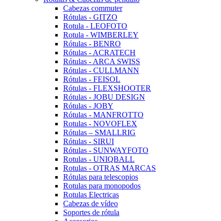
Cabezas commuter
Rótulas - GITZO
Rotula - LEOFOTO
Rotula - WIMBERLEY
Rótulas - BENRO
Rótulas - ACRATECH
Rótulas - ARCA SWISS
Rótulas - CULLMANN
Rótulas - FEISOL
Rótulas - FLEXSHOOTER
Rótulas - JOBU DESIGN
Rótulas - JOBY
Rótulas - MANFROTTO
Rotulas - NOVOFLEX
Rótulas – SMALLRIG
Rótulas - SIRUI
Rótulas - SUNWAYFOTO
Rotulas - UNIQBALL
Rotulas - OTRAS MARCAS
Rótulas para telescopios
Rotulas para monopodos
Rotulas Electricas
Cabezas de vídeo
Soportes de rótula