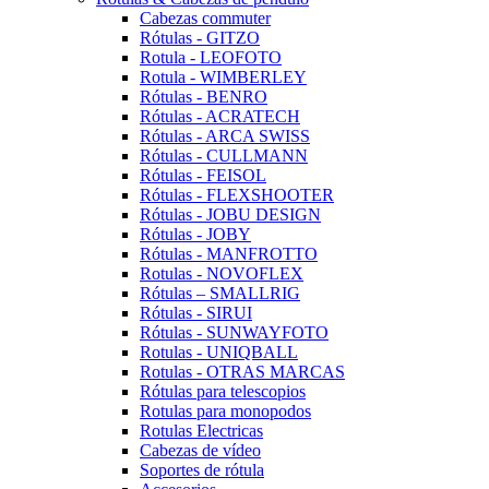
Cabezas commuter
Rótulas - GITZO
Rotula - LEOFOTO
Rotula - WIMBERLEY
Rótulas - BENRO
Rótulas - ACRATECH
Rótulas - ARCA SWISS
Rótulas - CULLMANN
Rótulas - FEISOL
Rótulas - FLEXSHOOTER
Rótulas - JOBU DESIGN
Rótulas - JOBY
Rótulas - MANFROTTO
Rotulas - NOVOFLEX
Rótulas – SMALLRIG
Rótulas - SIRUI
Rótulas - SUNWAYFOTO
Rotulas - UNIQBALL
Rotulas - OTRAS MARCAS
Rótulas para telescopios
Rotulas para monopodos
Rotulas Electricas
Cabezas de vídeo
Soportes de rótula