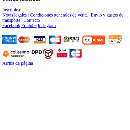
Inscribirse
Notas legales
|
Condiciones generales de venta
|
Envío y gastos de
transporte
|
Contacto
Facebook
Youtube
Instagram
Arriba de página