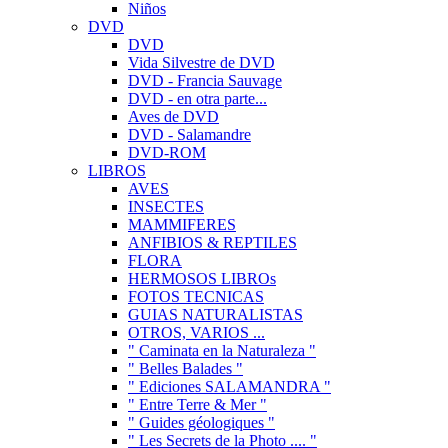
Niños
DVD
DVD
Vida Silvestre de DVD
DVD - Francia Sauvage
DVD - en otra parte...
Aves de DVD
DVD - Salamandre
DVD-ROM
LIBROS
AVES
INSECTES
MAMMIFERES
ANFIBIOS & REPTILES
FLORA
HERMOSOS LIBROs
FOTOS TECNICAS
GUIAS NATURALISTAS
OTROS, VARIOS ...
" Caminata en la Naturaleza "
" Belles Balades "
" Ediciones SALAMANDRA "
" Entre Terre & Mer "
" Guides géologiques "
" Les Secrets de la Photo .... "