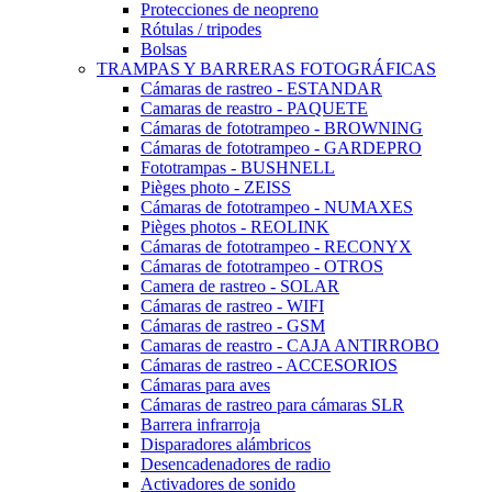
Protecciones de neopreno
Rótulas / tripodes
Bolsas
TRAMPAS Y BARRERAS FOTOGRÁFICAS
Cámaras de rastreo - ESTANDAR
Camaras de reastro - PAQUETE
Cámaras de fototrampeo - BROWNING
Cámaras de fototrampeo - GARDEPRO
Fototrampas - BUSHNELL
Pièges photo - ZEISS
Cámaras de fototrampeo - NUMAXES
Pièges photos - REOLINK
Cámaras de fototrampeo - RECONYX
Cámaras de fototrampeo - OTROS
Camera de rastreo - SOLAR
Cámaras de rastreo - WIFI
Cámaras de rastreo - GSM
Camaras de reastro - CAJA ANTIRROBO
Cámaras de rastreo - ACCESORIOS
Cámaras para aves
Cámaras de rastreo para cámaras SLR
Barrera infrarroja
Disparadores alámbricos
Desencadenadores de radio
Activadores de sonido