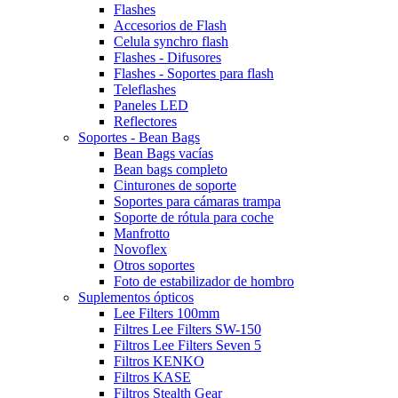
Flashes
Accesorios de Flash
Celula synchro flash
Flashes - Difusores
Flashes - Soportes para flash
Teleflashes
Paneles LED
Reflectores
Soportes - Bean Bags
Bean Bags vacías
Bean bags completo
Cinturones de soporte
Soportes para cámaras trampa
Soporte de rótula para coche
Manfrotto
Novoflex
Otros soportes
Foto de estabilizador de hombro
Suplementos ópticos
Lee Filters 100mm
Filtres Lee Filters SW-150
Filtros Lee Filters Seven 5
Filtros KENKO
Filtros KASE
Filtros Stealth Gear