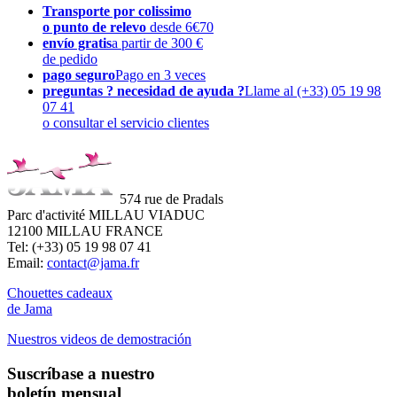
Transporte por colissimo
o punto de relevo
desde 6€70
envío gratis
a partir de 300 €
de pedido
pago seguro
Pago en 3 veces
preguntas ? necesidad de ayuda ?
Llame al (+33) 05 19 98
07 41
o consultar el servicio clientes
574 rue de Pradals
Parc d'activité MILLAU VIADUC
12100 MILLAU FRANCE
Tel: (+33) 05 19 98 07 41
Email:
contact@jama.fr
Chouettes cadeaux
de Jama
Nuestros videos de demostración
Suscríbase a nuestro
boletín mensual