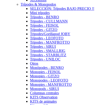
Accesorios
Trípodes & Monopodos
SELECCIÓN: Trípodes BAJO PRECIO !!
Mini trípodes
Trípodes - BENRO
Tripodes - CULLMANN
Trípodes - FEISOL
Trípodes - GITZO
Tripodes/Gorillapod JOBY
Trípodes - LEOFOTO
Tripodes - MANFROTTO
Trípodes - SIRUI
Tripodes - SMALLRIG
Tripodes - STARBLITZ
Tripodes - UNILOC
Otros
Monópodes - BENRO
Monopies - FEISOL
Monopies - GITZO
Monopodes - LEOFOTO
Monopies - MANFROTTO
Monopods - SIRUI
Columnas centrales
KITS Observation
KITS de animales