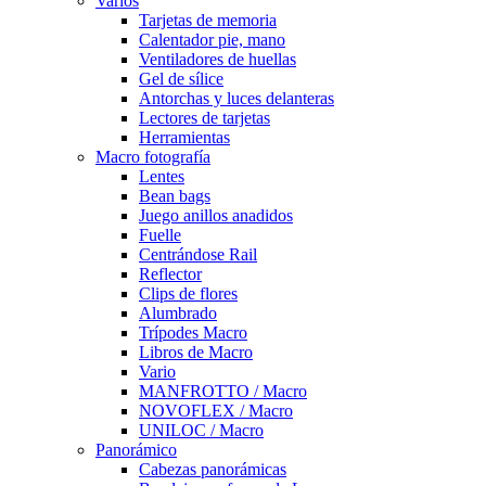
Varios
Tarjetas de memoria
Calentador pie, mano
Ventiladores de huellas
Gel de sílice
Antorchas y luces delanteras
Lectores de tarjetas
Herramientas
Macro fotografía
Lentes
Bean bags
Juego anillos anadidos
Fuelle
Centrándose Rail
Reflector
Clips de flores
Alumbrado
Trípodes Macro
Libros de Macro
Vario
MANFROTTO / Macro
NOVOFLEX / Macro
UNILOC / Macro
Panorámico
Cabezas panorámicas