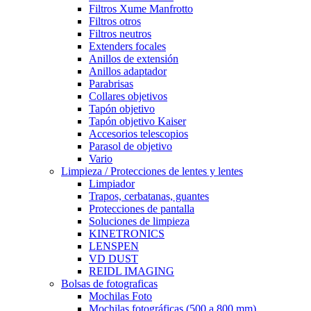
Filtros Xume Manfrotto
Filtros otros
Filtros neutros
Extenders focales
Anillos de extensión
Anillos adaptador
Parabrisas
Collares objetivos
Tapón objetivo
Tapón objetivo Kaiser
Accesorios telescopios
Parasol de objetivo
Vario
Limpieza / Protecciones de lentes y lentes
Limpiador
Trapos, cerbatanas, guantes
Protecciones de pantalla
Soluciones de limpieza
KINETRONICS
LENSPEN
VD DUST
REIDL IMAGING
Bolsas de fotograficas
Mochilas Foto
Mochilas fotográficas (500 a 800 mm)