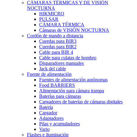
CÁMARAS TÉRMICAS Y DE VISIÓN
NOCTURNA
HIKMICRO
PULSAR
CÁMARA TÉRMICA
Cámaras de VISIÓN NOCTURNA
Cordón de mando a distancia
Cuerdas para BIR3
Cuerdas para BIR2
Cable para BIR 4
Cable para culatas de hombro
Disparadores manuales
Jack del cable
Fuente de alimentación
Fuentes de alimentación autónomas
Food BARRIERS
Alimentación para cámara trampa
Baterías para cámaras
Cargadores de baterías de cámaras digitales
Batería
Cargador
Adaptadores
Pilas y acumuladores
Vario
Flashes e iluminación