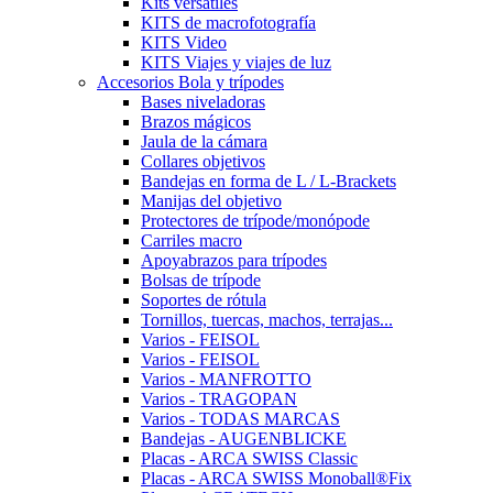
Kits versátiles
KITS de macrofotografía
KITS Video
KITS Viajes y viajes de luz
Accesorios Bola y trípodes
Bases niveladoras
Brazos mágicos
Jaula de la cámara
Collares objetivos
Bandejas en forma de L / L-Brackets
Manijas del objetivo
Protectores de trípode/monópode
Carriles macro
Apoyabrazos para trípodes
Bolsas de trípode
Soportes de rótula
Tornillos, tuercas, machos, terrajas...
Varios - FEISOL
Varios - FEISOL
Varios - MANFROTTO
Varios - TRAGOPAN
Varios - TODAS MARCAS
Bandejas - AUGENBLICKE
Placas - ARCA SWISS Classic
Placas - ARCA SWISS Monoball®Fix