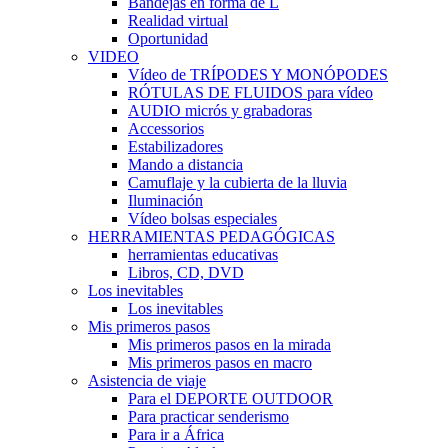
Bandejas en forma de L
Realidad virtual
Oportunidad
VIDEO
Vídeo de TRÍPODES Y MONÓPODES
RÓTULAS DE FLUIDOS para vídeo
AUDIO micrós y grabadoras
Accessorios
Estabilizadores
Mando a distancia
Camuflaje y la cubierta de la lluvia
Iluminación
Vídeo bolsas especiales
HERRAMIENTAS PEDAGÓGICAS
herramientas educativas
Libros, CD, DVD
Los inevitables
Los inevitables
Mis primeros pasos
Mis primeros pasos en la mirada
Mis primeros pasos en macro
Asistencia de viaje
Para el DEPORTE OUTDOOR
Para practicar senderismo
Para ir a África