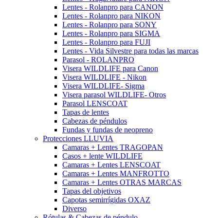
Lentes - Rolanpro para CANON
Lentes - Rolanpro para NIKON
Lentes - Rolanpro para SONY
Lentes - Rolanpro para SIGMA
Lentes - Rolanpro para FUJI
Lentes - Vida Silvestre para todas las marcas
Parasol - ROLANPRO
Visera WILDLIFE para Canon
Visera WILDLIFE - Nikon
Visera WILDLIFE- Sigma
Visera parasol WILDLIFE- Otros
Parasol LENSCOAT
Tapas de lentes
Cabezas de péndulos
Fundas y fundas de neopreno
Protecciones LLUVIA
Camaras + Lentes TRAGOPAN
Casos + lente WILDLIFE
Camaras + Lentes LENSCOAT
Camaras + Lentes MANFROTTO
Camaras + Lentes OTRAS MARCAS
Tapas del objetivos
Capotas semirrígidas OXAZ
Diverso
Rótulas & Cabezas de péndulo