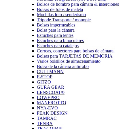
Bolsos de hombro para cámara & inserciones
Bolsas de fotos de maleta
Mochilas foto / senderismo
Trípode Transporte / monopie
Bolsas impermeables
Bolsa para la cámara
Estuches para lentes
Estuches para binoculares
Estuches para catalejos
Correas, conectores para bolsas de cámara.
Bolsas para TARJETAS DE MEMORIA
Varios bolsillos de almacenamiento
Bolsa de la cámara antirrobo
CULLMANN
F-STOP
GITZO
GURA GEAR
LENSCOAT®
LOWEPRO
MANFROTTO
NYA-EVO
PEAK DESIGN
TAMRAC
TENBA
TRAGOPAN