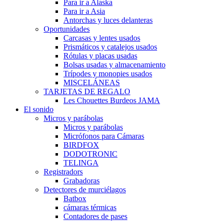
Para ir a Alaska
Para ir a Asia
Antorchas y luces delanteras
Oportunidades
Carcasas y lentes usados
Prismáticos y catalejos usados
Rótulas y placas usadas
Bolsas usadas y almacenamiento
Trípodes y monopies usados
MISCELÁNEAS
TARJETAS DE REGALO
Les Chouettes Burdeos JAMA
El sonido
Micros y parábolas
Micros y parábolas
Micrófonos para Cámaras
BIRDFOX
DODOTRONIC
TELINGA
Registradors
Grabadoras
Detectores de murciélagos
Batbox
cámaras térmicas
Contadores de pases