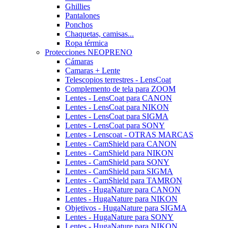
Ghillies
Pantalones
Ponchos
Chaquetas, camisas...
Ropa térmica
Protecciones NEOPRENO
Cámaras
Camaras + Lente
Telescopios terrestres - LensCoat
Complemento de tela para ZOOM
Lentes - LensCoat para CANON
Lentes - LensCoat para NIKON
Lentes - LensCoat para SIGMA
Lentes - LensCoat para SONY
Lentes - Lenscoat - OTRAS MARCAS
Lentes - CamShield para CANON
Lentes - CamShield para NIKON
Lentes - CamShield para SONY
Lentes - CamShield para SIGMA
Lentes - CamShield para TAMRON
Lentes - HugaNature para CANON
Lentes - HugaNature para NIKON
Objetivos - HugaNature para SIGMA
Lentes - HugaNature para SONY
Lentes - HugaNature para NIKON