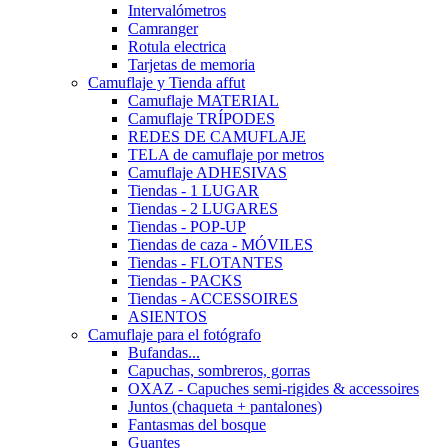
Intervalómetros
Camranger
Rotula electrica
Tarjetas de memoria
Camuflaje y Tienda affut
Camuflaje MATERIAL
Camuflaje TRÍPODES
REDES DE CAMUFLAJE
TELA de camuflaje por metros
Camuflaje ADHESIVAS
Tiendas - 1 LUGAR
Tiendas - 2 LUGARES
Tiendas - POP-UP
Tiendas de caza - MÓVILES
Tiendas - FLOTANTES
Tiendas - PACKS
Tiendas - ACCESSOIRES
ASIENTOS
Camuflaje para el fotógrafo
Bufandas...
Capuchas, sombreros, gorras
OXAZ - Capuches semi-rigides & accessoires
Juntos (chaqueta + pantalones)
Fantasmas del bosque
Guantes