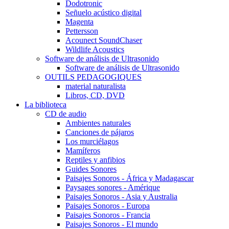
Dodotronic
Señuelo acústico digital
Magenta
Pettersson
Acounect SoundChaser
Wildlife Acoustics
Software de análisis de Ultrasonido
Software de análisis de Ultrasonido
OUTILS PEDAGOGIQUES
material naturalista
Libros, CD, DVD
La biblioteca
CD de audio
Ambientes naturales
Canciones de pájaros
Los murciélagos
Mamíferos
Reptiles y anfibios
Guides Sonores
Paisajes Sonoros - África y Madagascar
Paysages sonores - Amérique
Paisajes Sonoros - Asia y Australia
Paisajes Sonoros - Europa
Paisajes Sonoros - Francia
Paisajes Sonoros - El mundo