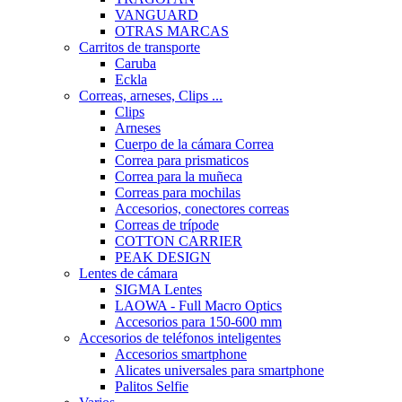
VANGUARD
OTRAS MARCAS
Carritos de transporte
Caruba
Eckla
Correas, arneses, Clips ...
Clips
Arneses
Cuerpo de la cámara Correa
Correa para prismaticos
Correa para la muñeca
Correas para mochilas
Accesorios, conectores correas
Correas de trípode
COTTON CARRIER
PEAK DESIGN
Lentes de cámara
SIGMA Lentes
LAOWA - Full Macro Optics
Accesorios para 150-600 mm
Accesorios de teléfonos inteligentes
Accesorios smartphone
Alicates universales para smartphone
Palitos Selfie