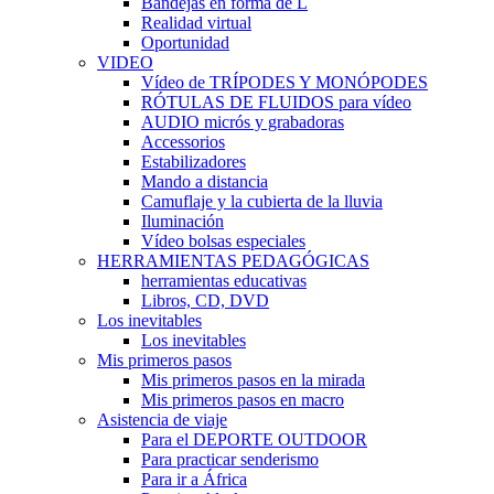
Bandejas en forma de L
Realidad virtual
Oportunidad
VIDEO
Vídeo de TRÍPODES Y MONÓPODES
RÓTULAS DE FLUIDOS para vídeo
AUDIO micrós y grabadoras
Accessorios
Estabilizadores
Mando a distancia
Camuflaje y la cubierta de la lluvia
Iluminación
Vídeo bolsas especiales
HERRAMIENTAS PEDAGÓGICAS
herramientas educativas
Libros, CD, DVD
Los inevitables
Los inevitables
Mis primeros pasos
Mis primeros pasos en la mirada
Mis primeros pasos en macro
Asistencia de viaje
Para el DEPORTE OUTDOOR
Para practicar senderismo
Para ir a África