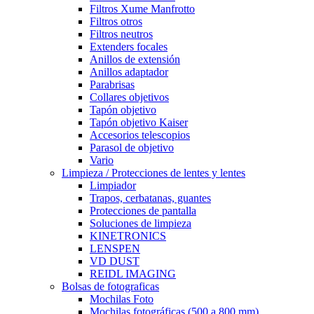
Filtros Xume Manfrotto
Filtros otros
Filtros neutros
Extenders focales
Anillos de extensión
Anillos adaptador
Parabrisas
Collares objetivos
Tapón objetivo
Tapón objetivo Kaiser
Accesorios telescopios
Parasol de objetivo
Vario
Limpieza / Protecciones de lentes y lentes
Limpiador
Trapos, cerbatanas, guantes
Protecciones de pantalla
Soluciones de limpieza
KINETRONICS
LENSPEN
VD DUST
REIDL IMAGING
Bolsas de fotograficas
Mochilas Foto
Mochilas fotográficas (500 a 800 mm)