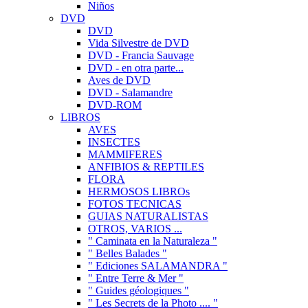
Niños
DVD
DVD
Vida Silvestre de DVD
DVD - Francia Sauvage
DVD - en otra parte...
Aves de DVD
DVD - Salamandre
DVD-ROM
LIBROS
AVES
INSECTES
MAMMIFERES
ANFIBIOS & REPTILES
FLORA
HERMOSOS LIBROs
FOTOS TECNICAS
GUIAS NATURALISTAS
OTROS, VARIOS ...
" Caminata en la Naturaleza "
" Belles Balades "
" Ediciones SALAMANDRA "
" Entre Terre & Mer "
" Guides géologiques "
" Les Secrets de la Photo .... "