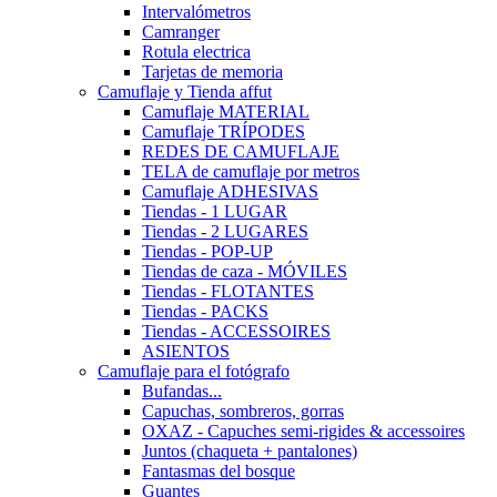
Intervalómetros
Camranger
Rotula electrica
Tarjetas de memoria
Camuflaje y Tienda affut
Camuflaje MATERIAL
Camuflaje TRÍPODES
REDES DE CAMUFLAJE
TELA de camuflaje por metros
Camuflaje ADHESIVAS
Tiendas - 1 LUGAR
Tiendas - 2 LUGARES
Tiendas - POP-UP
Tiendas de caza - MÓVILES
Tiendas - FLOTANTES
Tiendas - PACKS
Tiendas - ACCESSOIRES
ASIENTOS
Camuflaje para el fotógrafo
Bufandas...
Capuchas, sombreros, gorras
OXAZ - Capuches semi-rigides & accessoires
Juntos (chaqueta + pantalones)
Fantasmas del bosque
Guantes