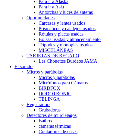
Para ir a Alaska
Para ir a Asia
Antorchas y luces delanteras
Oportunidades
Carcasas y lentes usados
Prismáticos y catalejos usados
Rótulas y placas usadas
Bolsas usadas y almacenamiento
Trípodes y monopies usados
MISCELÁNEAS
TARJETAS DE REGALO
Les Chouettes Burdeos JAMA
El sonido
Micros y parábolas
Micros y parábolas
Micrófonos para Cámaras
BIRDFOX
DODOTRONIC
TELINGA
Registradors
Grabadoras
Detectores de murciélagos
Batbox
cámaras térmicas
Contadores de pases