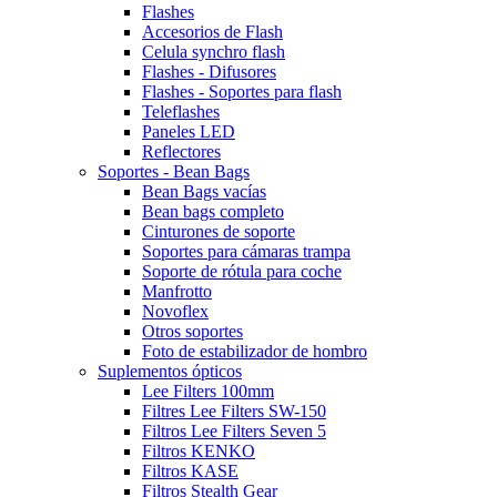
Flashes
Accesorios de Flash
Celula synchro flash
Flashes - Difusores
Flashes - Soportes para flash
Teleflashes
Paneles LED
Reflectores
Soportes - Bean Bags
Bean Bags vacías
Bean bags completo
Cinturones de soporte
Soportes para cámaras trampa
Soporte de rótula para coche
Manfrotto
Novoflex
Otros soportes
Foto de estabilizador de hombro
Suplementos ópticos
Lee Filters 100mm
Filtres Lee Filters SW-150
Filtros Lee Filters Seven 5
Filtros KENKO
Filtros KASE
Filtros Stealth Gear