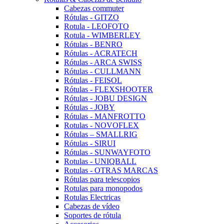
Cabezas commuter
Rótulas - GITZO
Rotula - LEOFOTO
Rotula - WIMBERLEY
Rótulas - BENRO
Rótulas - ACRATECH
Rótulas - ARCA SWISS
Rótulas - CULLMANN
Rótulas - FEISOL
Rótulas - FLEXSHOOTER
Rótulas - JOBU DESIGN
Rótulas - JOBY
Rótulas - MANFROTTO
Rotulas - NOVOFLEX
Rótulas – SMALLRIG
Rótulas - SIRUI
Rótulas - SUNWAYFOTO
Rotulas - UNIQBALL
Rotulas - OTRAS MARCAS
Rótulas para telescopios
Rotulas para monopodos
Rotulas Electricas
Cabezas de vídeo
Soportes de rótula