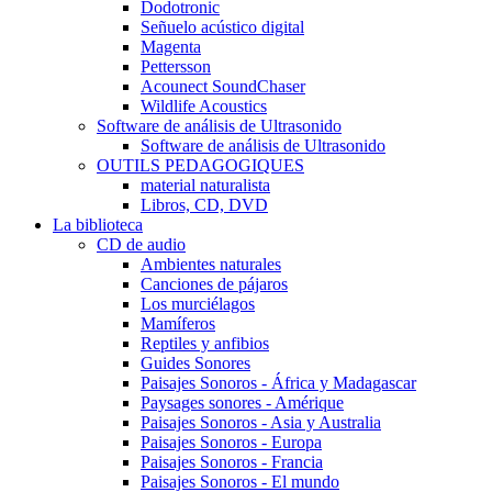
Dodotronic
Señuelo acústico digital
Magenta
Pettersson
Acounect SoundChaser
Wildlife Acoustics
Software de análisis de Ultrasonido
Software de análisis de Ultrasonido
OUTILS PEDAGOGIQUES
material naturalista
Libros, CD, DVD
La biblioteca
CD de audio
Ambientes naturales
Canciones de pájaros
Los murciélagos
Mamíferos
Reptiles y anfibios
Guides Sonores
Paisajes Sonoros - África y Madagascar
Paysages sonores - Amérique
Paisajes Sonoros - Asia y Australia
Paisajes Sonoros - Europa
Paisajes Sonoros - Francia
Paisajes Sonoros - El mundo