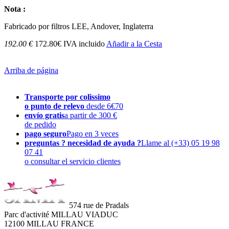
Nota :
Fabricado por
filtros
LEE
,
Andover
, Inglaterra
192.00 €
172.80€ IVA incluido
Añadir a la Cesta
Arriba de página
Transporte por colissimo
o punto de relevo
desde 6€70
envío gratis
a partir de 300 €
de pedido
pago seguro
Pago en 3 veces
preguntas ? necesidad de ayuda ?
Llame al (+33) 05 19 98
07 41
o consultar el servicio clientes
574 rue de Pradals
Parc d'activité MILLAU VIADUC
12100 MILLAU FRANCE