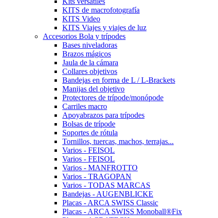
Kits versátiles
KITS de macrofotografía
KITS Video
KITS Viajes y viajes de luz
Accesorios Bola y trípodes
Bases niveladoras
Brazos mágicos
Jaula de la cámara
Collares objetivos
Bandejas en forma de L / L-Brackets
Manijas del objetivo
Protectores de trípode/monópode
Carriles macro
Apoyabrazos para trípodes
Bolsas de trípode
Soportes de rótula
Tornillos, tuercas, machos, terrajas...
Varios - FEISOL
Varios - FEISOL
Varios - MANFROTTO
Varios - TRAGOPAN
Varios - TODAS MARCAS
Bandejas - AUGENBLICKE
Placas - ARCA SWISS Classic
Placas - ARCA SWISS Monoball®Fix