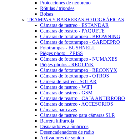
Protecciones de neopreno
Rótulas / tripodes
Bolsas
TRAMPAS Y BARRERAS FOTOGRÁFICAS
Cámaras de rastreo - ESTANDAR
Camaras de reastro - PAQUETE
Cámaras de fototrampeo - BROWNING
Cámaras de fototrampeo - GARDEPRO
Fototrampas - BUSHNELL
Pièges photo - ZEISS
Cámaras de fototrampeo - NUMAXES
Pièges photos - REOLINK
Cámaras de fototrampeo - RECONYX
Cámaras de fototrampeo - OTROS
Camera de rastreo - SOLAR
Cámaras de rastreo - WIFI
Cámaras de rastreo - GSM
Camaras de reastro - CAJA ANTIRROBO
Cámaras de rastreo - ACCESORIOS
Cámaras para aves
Cámaras de rastreo para cámaras SLR
Barrera infrarroja
Disparadores alámbricos
Desencadenadores de radio
Activadores de sonido