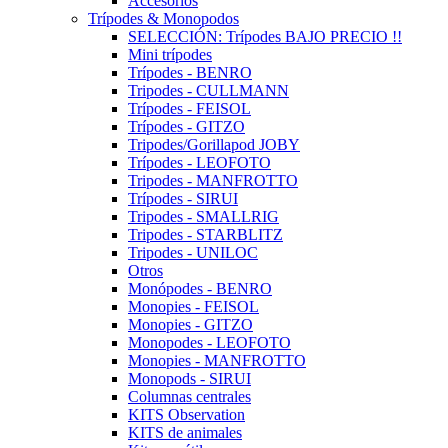
Accesorios
Trípodes & Monopodos
SELECCIÓN: Trípodes BAJO PRECIO !!
Mini trípodes
Trípodes - BENRO
Tripodes - CULLMANN
Trípodes - FEISOL
Trípodes - GITZO
Tripodes/Gorillapod JOBY
Trípodes - LEOFOTO
Tripodes - MANFROTTO
Trípodes - SIRUI
Tripodes - SMALLRIG
Tripodes - STARBLITZ
Tripodes - UNILOC
Otros
Monópodes - BENRO
Monopies - FEISOL
Monopies - GITZO
Monopodes - LEOFOTO
Monopies - MANFROTTO
Monopods - SIRUI
Columnas centrales
KITS Observation
KITS de animales