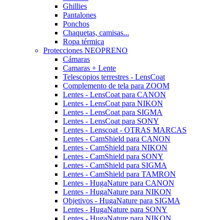
Ghillies
Pantalones
Ponchos
Chaquetas, camisas...
Ropa térmica
Protecciones NEOPRENO
Cámaras
Camaras + Lente
Telescopios terrestres - LensCoat
Complemento de tela para ZOOM
Lentes - LensCoat para CANON
Lentes - LensCoat para NIKON
Lentes - LensCoat para SIGMA
Lentes - LensCoat para SONY
Lentes - Lenscoat - OTRAS MARCAS
Lentes - CamShield para CANON
Lentes - CamShield para NIKON
Lentes - CamShield para SONY
Lentes - CamShield para SIGMA
Lentes - CamShield para TAMRON
Lentes - HugaNature para CANON
Lentes - HugaNature para NIKON
Objetivos - HugaNature para SIGMA
Lentes - HugaNature para SONY
Lentes - HugaNature para NIKON