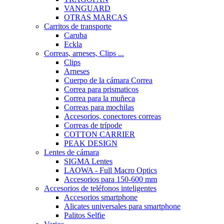
VANGUARD
OTRAS MARCAS
Carritos de transporte
Caruba
Eckla
Correas, arneses, Clips ...
Clips
Arneses
Cuerpo de la cámara Correa
Correa para prismaticos
Correa para la muñeca
Correas para mochilas
Accesorios, conectores correas
Correas de trípode
COTTON CARRIER
PEAK DESIGN
Lentes de cámara
SIGMA Lentes
LAOWA - Full Macro Optics
Accesorios para 150-600 mm
Accesorios de teléfonos inteligentes
Accesorios smartphone
Alicates universales para smartphone
Palitos Selfie