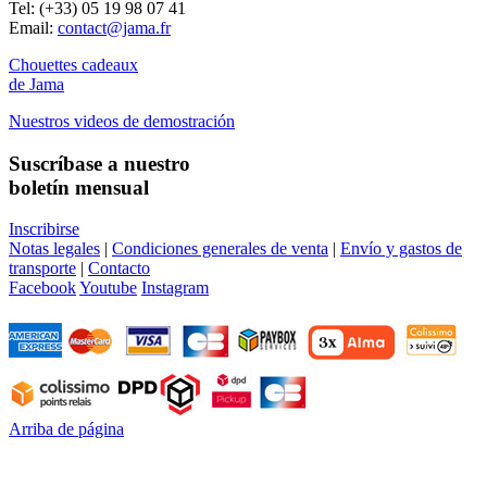
Tel: (+33) 05 19 98 07 41
Email:
contact@jama.fr
Chouettes cadeaux
de Jama
Nuestros videos de demostración
Suscríbase a nuestro
boletín mensual
Inscribirse
Notas legales
|
Condiciones generales de venta
|
Envío y gastos de
transporte
|
Contacto
Facebook
Youtube
Instagram
Arriba de página