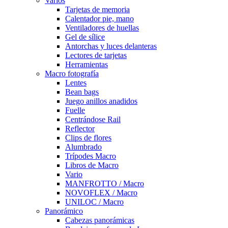
Varios
Tarjetas de memoria
Calentador pie, mano
Ventiladores de huellas
Gel de sílice
Antorchas y luces delanteras
Lectores de tarjetas
Herramientas
Macro fotografía
Lentes
Bean bags
Juego anillos anadidos
Fuelle
Centrándose Rail
Reflector
Clips de flores
Alumbrado
Trípodes Macro
Libros de Macro
Vario
MANFROTTO / Macro
NOVOFLEX / Macro
UNILOC / Macro
Panorámico
Cabezas panorámicas