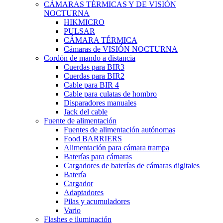
CÁMARAS TÉRMICAS Y DE VISIÓN
NOCTURNA
HIKMICRO
PULSAR
CÁMARA TÉRMICA
Cámaras de VISIÓN NOCTURNA
Cordón de mando a distancia
Cuerdas para BIR3
Cuerdas para BIR2
Cable para BIR 4
Cable para culatas de hombro
Disparadores manuales
Jack del cable
Fuente de alimentación
Fuentes de alimentación autónomas
Food BARRIERS
Alimentación para cámara trampa
Baterías para cámaras
Cargadores de baterías de cámaras digitales
Batería
Cargador
Adaptadores
Pilas y acumuladores
Vario
Flashes e iluminación