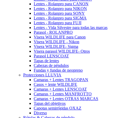
Lentes - Rolanpro para CANON
Lentes - Rolanpro para NIKON
Lentes - Rolanpro para SONY
Lentes - Rolanpro para SIGMA
Lentes - Rolanpro para FUJI
Lentes - Vida Silvestre para todas las marcas
Parasol - ROLANPRO
Visera WILDLIFE para Canon
Visera WILDLIFE - Nikon
Visera WILDLIFE- Sigma
Visera parasol WILDLIFE- Otros
Parasol LENSCOAT
Tapas de lentes
Cabezas de péndulos
Fundas y fundas de neopreno
Protecciones LLUVIA
Camaras + Lentes TRAGOPAN
Casos + lente WILDLIFE
Camaras + Lentes LENSCOAT
Camaras + Lentes MANFROTTO
Camaras + Lentes OTRAS MARCAS
Tapas del objetivos
Capotas semirrígidas OXAZ
Diverso
Rótulas & Cabezas de péndulo