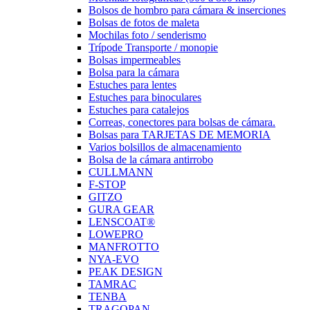
Bolsos de hombro para cámara & inserciones
Bolsas de fotos de maleta
Mochilas foto / senderismo
Trípode Transporte / monopie
Bolsas impermeables
Bolsa para la cámara
Estuches para lentes
Estuches para binoculares
Estuches para catalejos
Correas, conectores para bolsas de cámara.
Bolsas para TARJETAS DE MEMORIA
Varios bolsillos de almacenamiento
Bolsa de la cámara antirrobo
CULLMANN
F-STOP
GITZO
GURA GEAR
LENSCOAT®
LOWEPRO
MANFROTTO
NYA-EVO
PEAK DESIGN
TAMRAC
TENBA
TRAGOPAN