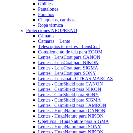
Ghillies
Pantalones
Ponchos
Chaquetas, camisas...
Ropa térmica
Protecciones NEOPRENO
Cámaras
Camaras + Lente
Telescopios terrestres - LensCoat
Complemento de tela para ZOOM
Lentes - LensCoat para CANON
Lentes - LensCoat para NIKON
Lentes - LensCoat para SIGMA
Lentes - LensCoat para SONY
Lentes - Lenscoat - OTRAS MARCAS
Lentes - CamShield para CANON
Lentes - CamShield para NIKON
Lentes - CamShield para SONY
Lentes - CamShield para SIGMA
Lentes - CamShield para TAMRON
Lentes - HugaNature para CANON
Lentes - HugaNature para NIKON
Objetivos - HugaNature para SIGMA
Lentes - HugaNature para SONY
Lentes - HugaNature para NIKON