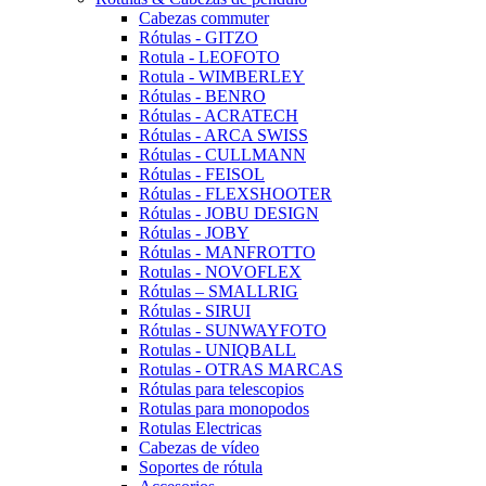
Cabezas commuter
Rótulas - GITZO
Rotula - LEOFOTO
Rotula - WIMBERLEY
Rótulas - BENRO
Rótulas - ACRATECH
Rótulas - ARCA SWISS
Rótulas - CULLMANN
Rótulas - FEISOL
Rótulas - FLEXSHOOTER
Rótulas - JOBU DESIGN
Rótulas - JOBY
Rótulas - MANFROTTO
Rotulas - NOVOFLEX
Rótulas – SMALLRIG
Rótulas - SIRUI
Rótulas - SUNWAYFOTO
Rotulas - UNIQBALL
Rotulas - OTRAS MARCAS
Rótulas para telescopios
Rotulas para monopodos
Rotulas Electricas
Cabezas de vídeo
Soportes de rótula