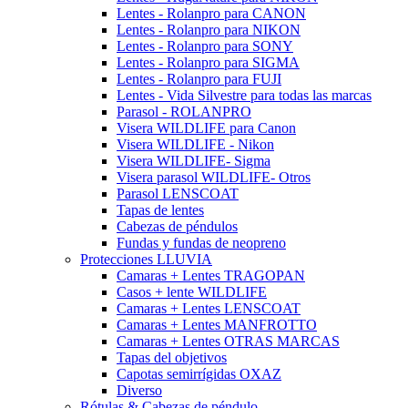
Lentes - Rolanpro para CANON
Lentes - Rolanpro para NIKON
Lentes - Rolanpro para SONY
Lentes - Rolanpro para SIGMA
Lentes - Rolanpro para FUJI
Lentes - Vida Silvestre para todas las marcas
Parasol - ROLANPRO
Visera WILDLIFE para Canon
Visera WILDLIFE - Nikon
Visera WILDLIFE- Sigma
Visera parasol WILDLIFE- Otros
Parasol LENSCOAT
Tapas de lentes
Cabezas de péndulos
Fundas y fundas de neopreno
Protecciones LLUVIA
Camaras + Lentes TRAGOPAN
Casos + lente WILDLIFE
Camaras + Lentes LENSCOAT
Camaras + Lentes MANFROTTO
Camaras + Lentes OTRAS MARCAS
Tapas del objetivos
Capotas semirrígidas OXAZ
Diverso
Rótulas & Cabezas de péndulo