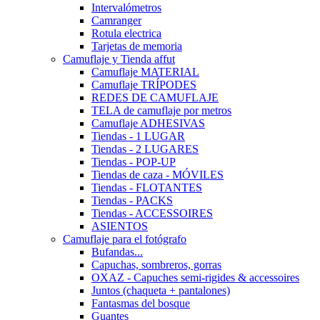
Intervalómetros
Camranger
Rotula electrica
Tarjetas de memoria
Camuflaje y Tienda affut
Camuflaje MATERIAL
Camuflaje TRÍPODES
REDES DE CAMUFLAJE
TELA de camuflaje por metros
Camuflaje ADHESIVAS
Tiendas - 1 LUGAR
Tiendas - 2 LUGARES
Tiendas - POP-UP
Tiendas de caza - MÓVILES
Tiendas - FLOTANTES
Tiendas - PACKS
Tiendas - ACCESSOIRES
ASIENTOS
Camuflaje para el fotógrafo
Bufandas...
Capuchas, sombreros, gorras
OXAZ - Capuches semi-rigides & accessoires
Juntos (chaqueta + pantalones)
Fantasmas del bosque
Guantes