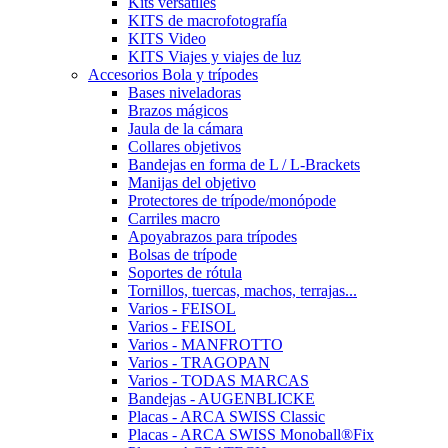
Kits versátiles
KITS de macrofotografía
KITS Video
KITS Viajes y viajes de luz
Accesorios Bola y trípodes
Bases niveladoras
Brazos mágicos
Jaula de la cámara
Collares objetivos
Bandejas en forma de L / L-Brackets
Manijas del objetivo
Protectores de trípode/monópode
Carriles macro
Apoyabrazos para trípodes
Bolsas de trípode
Soportes de rótula
Tornillos, tuercas, machos, terrajas...
Varios - FEISOL
Varios - FEISOL
Varios - MANFROTTO
Varios - TRAGOPAN
Varios - TODAS MARCAS
Bandejas - AUGENBLICKE
Placas - ARCA SWISS Classic
Placas - ARCA SWISS Monoball®Fix