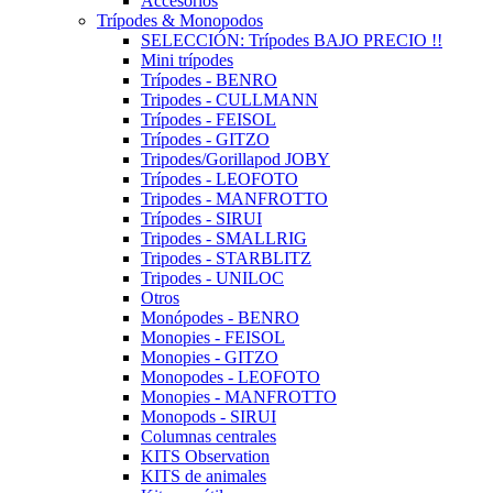
Accesorios
Trípodes & Monopodos
SELECCIÓN: Trípodes BAJO PRECIO !!
Mini trípodes
Trípodes - BENRO
Tripodes - CULLMANN
Trípodes - FEISOL
Trípodes - GITZO
Tripodes/Gorillapod JOBY
Trípodes - LEOFOTO
Tripodes - MANFROTTO
Trípodes - SIRUI
Tripodes - SMALLRIG
Tripodes - STARBLITZ
Tripodes - UNILOC
Otros
Monópodes - BENRO
Monopies - FEISOL
Monopies - GITZO
Monopodes - LEOFOTO
Monopies - MANFROTTO
Monopods - SIRUI
Columnas centrales
KITS Observation
KITS de animales