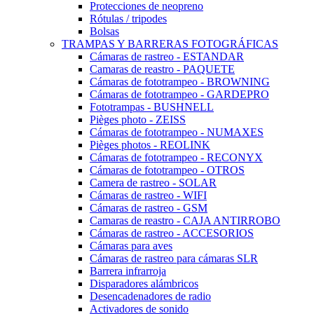
Protecciones de neopreno
Rótulas / tripodes
Bolsas
TRAMPAS Y BARRERAS FOTOGRÁFICAS
Cámaras de rastreo - ESTANDAR
Camaras de reastro - PAQUETE
Cámaras de fototrampeo - BROWNING
Cámaras de fototrampeo - GARDEPRO
Fototrampas - BUSHNELL
Pièges photo - ZEISS
Cámaras de fototrampeo - NUMAXES
Pièges photos - REOLINK
Cámaras de fototrampeo - RECONYX
Cámaras de fototrampeo - OTROS
Camera de rastreo - SOLAR
Cámaras de rastreo - WIFI
Cámaras de rastreo - GSM
Camaras de reastro - CAJA ANTIRROBO
Cámaras de rastreo - ACCESORIOS
Cámaras para aves
Cámaras de rastreo para cámaras SLR
Barrera infrarroja
Disparadores alámbricos
Desencadenadores de radio
Activadores de sonido